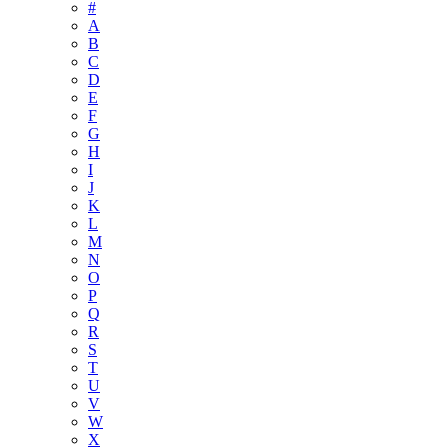
#
A
B
C
D
E
F
G
H
I
J
K
L
M
N
O
P
Q
R
S
T
U
V
W
X