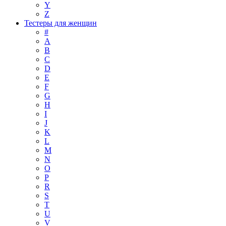
Y
Z
Тестеры для женщин
#
A
B
C
D
E
F
G
H
I
J
K
L
M
N
O
P
R
S
T
U
V