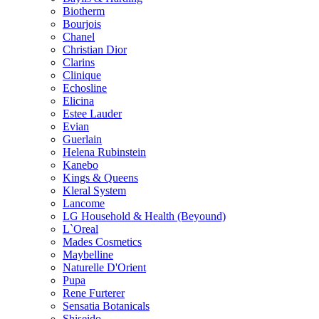
Biotherm
Bourjois
Chanel
Christian Dior
Clarins
Clinique
Echosline
Elicina
Estee Lauder
Evian
Guerlain
Helena Rubinstein
Kanebo
Kings & Queens
Kleral System
Lancome
LG Household & Health (Beyound)
L`Oreal
Mades Cosmetics
Maybelline
Naturelle D'Orient
Pupa
Rene Furterer
Sensatia Botanicals
Shiseido