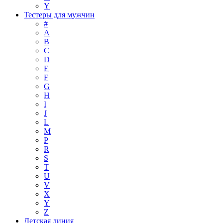
Y
Тестеры для мужчин
#
A
B
C
D
E
F
G
H
I
J
L
M
P
R
S
T
U
V
X
Y
Z
Детская линия