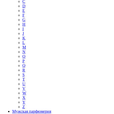
C
D
E
F
G
H
I
J
K
L
M
N
O
P
Q
R
S
T
U
V
W
X
Y
Z
Мужская парфюмерия