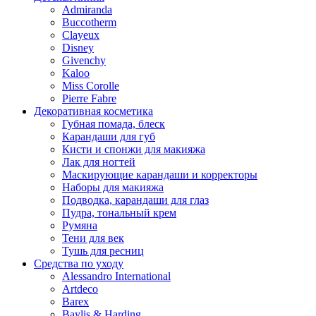
Admiranda
Buccotherm
Clayeux
Disney
Givenchy
Kaloo
Miss Corolle
Pierre Fabre
Декоративная косметика
Губная помада, блеск
Карандаши для губ
Кисти и спонжи для макияжа
Лак для ногтей
Маскирующие карандаши и корректоры
Наборы для макияжа
Подводка, карандаши для глаз
Пудра, тональный крем
Румяна
Тени для век
Тушь для ресниц
Средства по уходу
Alessandro International
Artdeco
Barex
Baylis & Harding