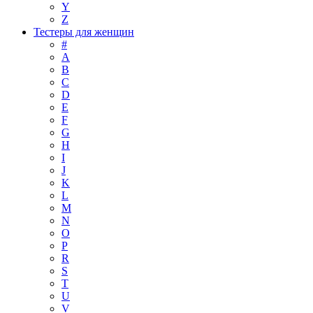
Y
Z
Тестеры для женщин
#
A
B
C
D
E
F
G
H
I
J
K
L
M
N
O
P
R
S
T
U
V