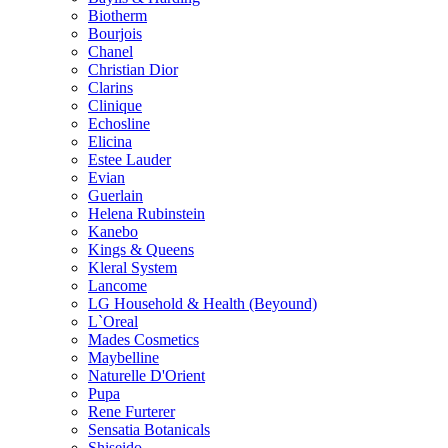
Biotherm
Bourjois
Chanel
Christian Dior
Clarins
Clinique
Echosline
Elicina
Estee Lauder
Evian
Guerlain
Helena Rubinstein
Kanebo
Kings & Queens
Kleral System
Lancome
LG Household & Health (Beyound)
L`Oreal
Mades Cosmetics
Maybelline
Naturelle D'Orient
Pupa
Rene Furterer
Sensatia Botanicals
Shiseido