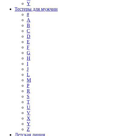
Y
Тестеры для мужчин
#
A
B
C
D
E
F
G
H
I
J
L
M
P
R
S
T
U
V
X
Y
Z
Детская линия