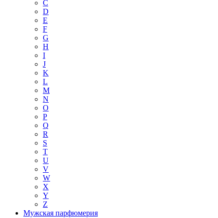
C
D
E
F
G
H
I
J
K
L
M
N
O
P
Q
R
S
T
U
V
W
X
Y
Z
Мужская парфюмерия