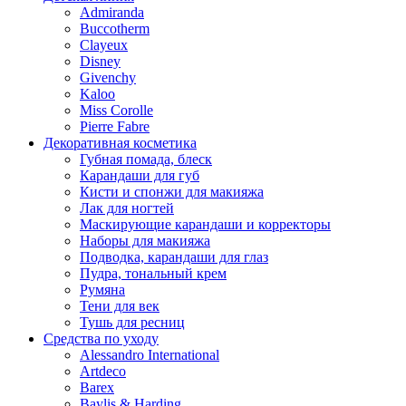
Admiranda
Buccotherm
Clayeux
Disney
Givenchy
Kaloo
Miss Corolle
Pierre Fabre
Декоративная косметика
Губная помада, блеск
Карандаши для губ
Кисти и спонжи для макияжа
Лак для ногтей
Маскирующие карандаши и корректоры
Наборы для макияжа
Подводка, карандаши для глаз
Пудра, тональный крем
Румяна
Тени для век
Тушь для ресниц
Средства по уходу
Alessandro International
Artdeco
Barex
Baylis & Harding