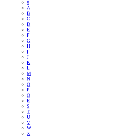
#
A
B
C
D
E
F
G
H
I
J
K
L
M
N
O
P
Q
R
S
T
U
V
W
X