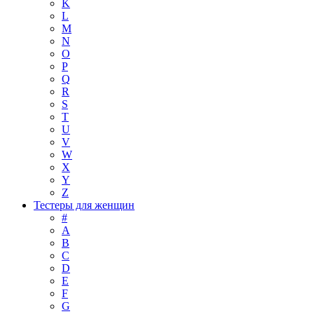
K
L
M
N
O
P
Q
R
S
T
U
V
W
X
Y
Z
Тестеры для женщин
#
A
B
C
D
E
F
G