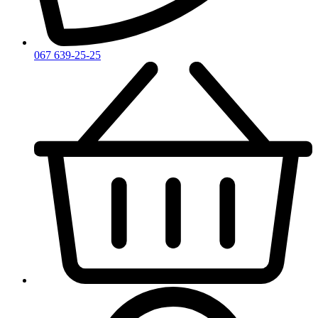
Zirh
067 639-25-25