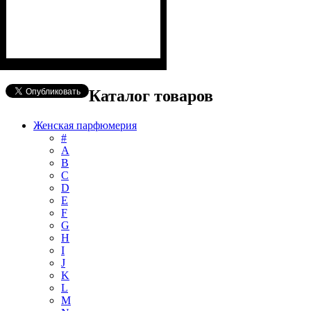
Каталог товаров
Женская парфюмерия
#
А
B
C
D
E
F
G
H
I
J
K
L
M