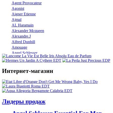
Agent Provocateur
Agonist
Aigner Etienne
Ajmal
AL Haramain
Alexander Mcqueen
Alexandre.J
Alfred Dunhill
Amouage
Angel Schlesser
Anna Sui
Annayake
Annick Goutal
Интернет-магазин
Antonio Banderas
Aramis
Armaf
Armand Basi
Atelier Cologne
Лидеры продаж
Azzaro
Badgley Mischka