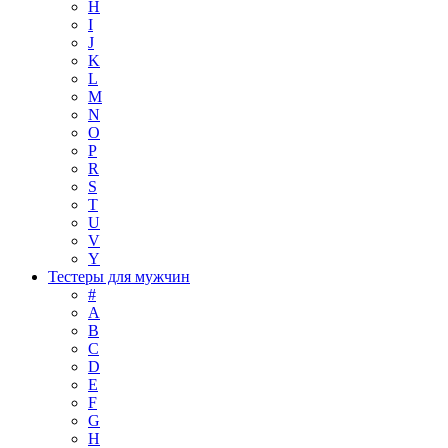
H
I
J
K
L
M
N
O
P
R
S
T
U
V
Y
Тестеры для мужчин
#
A
B
C
D
E
F
G
H