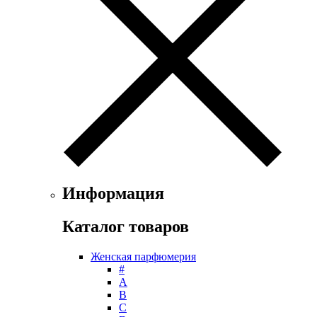
Ferrari
Floris
Franck Boclet
Franck Olivier
Frapin
Geoffrey Beene
Geparlys
Ghost
Gian Marco Venturi
Gianfranco Ferre
Giorgio Armani
Giorgio Monti
Информация
Givenchy
Gritti
Каталог товаров
Gucci
Guerlain
Женская парфюмерия
Guy Laroche
#
Helena Rubinstein
А
Hermes
B
Histoires de Parfums
C