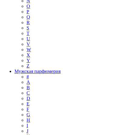
N
O
P
Q
R
S
T
U
V
W
X
Y
Z
Мужская парфюмерия
#
A
B
C
D
E
F
G
H
I
J