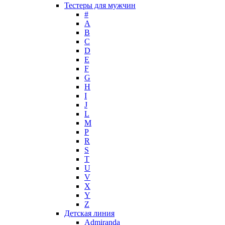
Max Deville
Тестеры для мужчин
Max Factor
#
A
Max Mara
B
Maybelline
C
Mercedes-Benz
D
Mexx
E
F
Michael Kors
G
Miller et Bertaux
H
Missoni
I
Miu Miu
J
Molton Brown
L
M
Montale
P
Montblanc
R
Moschino
S
Naomi Campbell
T
U
Narciso Rodriguez
V
Nasomatto
X
Nike
Y
Nikos
Z
Nina Ricci
Детская линия
Admiranda
Nino Cerruti