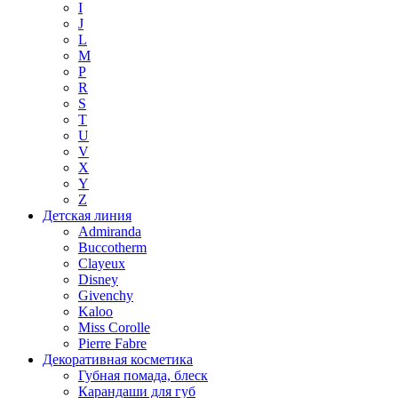
I
J
L
M
P
R
S
T
U
V
X
Y
Z
Детская линия
Admiranda
Buccotherm
Clayeux
Disney
Givenchy
Kaloo
Miss Corolle
Pierre Fabre
Декоративная косметика
Губная помада, блеск
Карандаши для губ