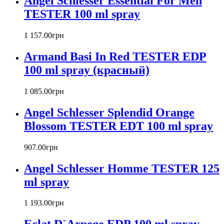
Angel Schlesser Essential For Men
Baldinini
TESTER 100 ml spray
Banana Republic
Barex
Betty Barclay
1 157
.
00
грн
Beyonce
Armand Basi In Red TESTER EDP
Bill Blass
Biotherm
100 ml spray (красный)
Blumarine
Bond № 9
1 085
.
00
грн
Bottega Veneta
Angel Schlesser Splendid Orange
Boucheron
Bourjois
Blossom TESTER EDT 100 ml spray
Britney Spears
Bruno Banani
907
.
00
грн
Burberry
Angel Schlesser Homme TESTER 125
Bvlgari
Byblos
ml spray
Byredo
Cacharel
1 193
.
00
грн
Calvin Klein
Canali