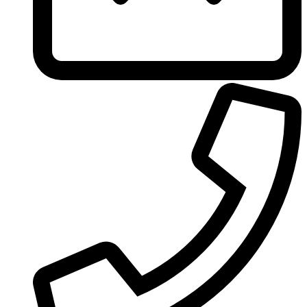
Ungaro
United Colors of Benetton
Univerlook
Valentino
Van Cleef & Arpels
Van Gils
Vanderbilt
Vera Wang
Versace
Victoria's Secret
Victorinox Swiss Army
Viktor & Rolf
Vince Camuto
Xerjoff
Yohji Yamamoto
Yves Rocher
Yves Saint Laurent
Zadig & Voltaire
Zarkoperfume
Zegna