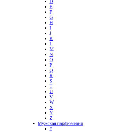
D
Hollister
E
Houbigant
F
Hugh Parsons
G
Hugo Boss
H
I
Humiecki & Graef
J
Iceberg
K
IKKS
L
Il Profvmo
M
Issey Miyake
N
O
J. Del Pozo
P
Jacques Bogart Group
Q
Jean Couturier
R
Jean Patou
S
T
Jean Paul Gaultier
U
Jennifer Lopez
V
Jil Sander
W
Jimmy Choo
X
Jo Malone
Y
Z
John Galliano
Мужская парфюмерия
John Richmond
#
John Varvatos