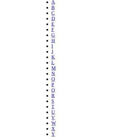
A
Joop!
B
C
Jovoy
D
Judith Leiber
E
Juicy Couture
F
Juliette Has A Gun
G
Kanebo
H
I
Karen Low
J
Karl Lagerfeld
K
Keiko Mecheri
L
Kenneth Cole
M
N
Kenzo
O
Kilian
P
Kinski
Q
Kiton
R
Kleral System
S
T
Korloff
U
L'Artisan Parfumeur
V
L'Oreal
W
La Perla
X
Y
La Prairie