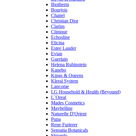
Profumi di Pantelleria
Biotherm
Bourjois
Pupa
Chanel
Ralph Lauren
Christian Dior
Ramon Molvizar
Clarins
Rampage
Clinique
Remy Latour
Echosline
Elicina
Repetto
Estee Lauder
Roberto Cavalli
Evian
Roberto Verino
Guerlain
Roccobarocco
Helena Rubinstein
Kanebo
Rochas
Kings & Queens
Rubino Cosmetics
Kleral System
S. Oliver
Lancome
Salvador Dali
LG Household & Health (Beyound)
Salvatore Ferragamo
L`Oreal
Mades Cosmetics
Sarah Jessica Parker
Maybelline
Sean John
Naturelle D'Orient
Serge Lutens
Pupa
Sergio Tacchini
Rene Furterer
Sensatia Botanicals
Shakira
Shiseido