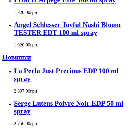
Eclat D`Arpege EDP 100 ml spray
Carla Fracci
Carlos Moya
1 820
.
00
грн
Carolina Herrera
Angel Schlesser Joyful Nashi Bloom
Caron
Cartier
TESTER EDT 100 ml spray
Chanel
Charriol
1 020
.
00
грн
Chevignon
Новинки
Chloe
Chopard
Christian Audigier
La Perla Just Precious EDP 100 ml
Christian Dior
spray
Christian Lacroix
Christina Aguilera
2 807
.
00
грн
Cindy Crawford
Clinique
Serge Lutens Poivre Noir EDP 50 ml
Clive Christian
spray
CnR Create
Cofinluxe
2 756
.
00
грн
Comme Des Garcons