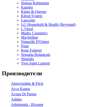
Helena Rubinstein
Kanebo
Kings & Queens
Kleral System
Lancome
LG Household & Health (Beyound)
L`Oreal
Mades Cosmetics
Maybelline
Naturelle D'Orient
Pupa
Rene Furterer
Sensatia Botanicals
Shiseido
Yves Saint Laurent
Производители
Abercrombie & Fitch
Acca Kappa
Acqua Di Parma
Adidas
Admiranda - Италия