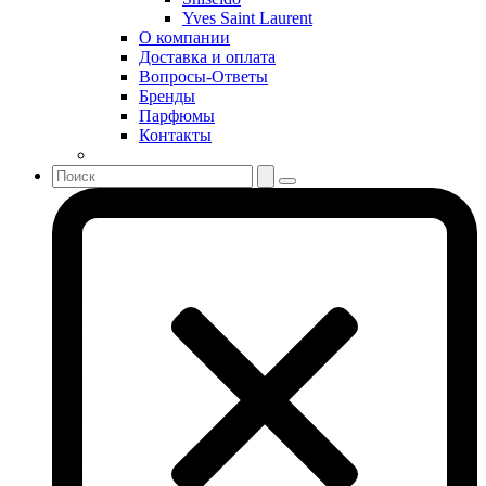
Shiseido
Yves Saint Laurent
Sisley
О компании
Sonia Rykiel
Доставка и оплата
Stella McCartney
Вопросы-Ответы
Бренды
Stephane Humbert Lucas 777
Парфюмы
Swarovski
Контакты
Syed Junaid Alam
Teo Cabanel
Thalac
The Different Company
The Vagabond Prince
The Voice
Thierry Mugler
Tiffany & Co
Tiziana Terenzi
Tom Ford
Tommy Hilfiger
Torrente
Tous
True Religion
Trussardi