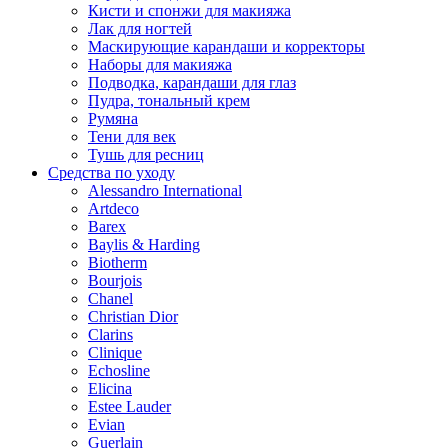
Кисти и спонжи для макияжа
Лак для ногтей
Маскирующие карандаши и корректоры
Наборы для макияжа
Подводка, карандаши для глаз
Пудра, тональный крем
Румяна
Тени для век
Тушь для ресниц
Средства по уходу
Alessandro International
Artdeco
Barex
Baylis & Harding
Biotherm
Bourjois
Chanel
Christian Dior
Clarins
Clinique
Echosline
Elicina
Estee Lauder
Evian
Guerlain