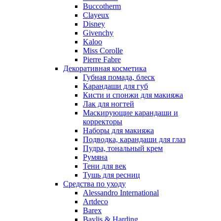
Buccotherm
Nuhi
Clayeux
Nu_Be
Disney
Odin
Givenchy
Kaloo
Olfactive Studio
Miss Corolle
Oscar De La Renta
Pierre Fabre
Otoori
Декоративная косметика
Paco Rabanne
Губная помада, блеск
Paloma Picasso
Карандаши для губ
Кисти и спонжи для макияжа
Parfumerie Generale
Лак для ногтей
Parfums de Marly
Маскирующие карандаши и
Patrizia Pepe
корректоры
Paul Smith
Наборы для макияжа
Подводка, карандаши для глаз
Penhaligon's
Пудра, тональный крем
Pepe Jeans
Румяна
Perry Ellis
Тени для век
Peynet
Тушь для ресниц
Pierre Balmain
Средства по уходу
Alessandro International
Pierre Guillaume
Artdeco
Prada
Barex
Princesse Marina De Bourbon
Baylis & Harding