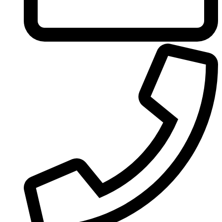
United Colors of Benetton
Univerlook
Valentino
Van Cleef & Arpels
Van Gils
Vanderbilt
Vera Wang
Versace
Victoria's Secret
Victorinox Swiss Army
Viktor & Rolf
Vince Camuto
Xerjoff
Yohji Yamamoto
Yves Rocher
Yves Saint Laurent
Zadig & Voltaire
Zarkoperfume
Zegna
Zirh