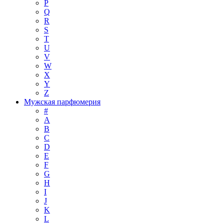
P
Q
R
S
T
U
V
W
X
Y
Z
Мужская парфюмерия
#
A
B
C
D
E
F
G
H
I
J
K
L