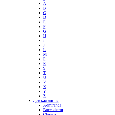
A
Max Mara
B
Maybelline
C
Mercedes-Benz
D
Mexx
E
F
Michael Kors
G
Miller et Bertaux
H
Missoni
I
Miu Miu
J
Molton Brown
L
M
Montale
P
Montblanc
R
Moschino
S
Naomi Campbell
T
U
Narciso Rodriguez
V
Nasomatto
X
Nike
Y
Nikos
Z
Nina Ricci
Детская линия
Admiranda
Nino Cerruti
Buccotherm
Nuhi
Clayeux