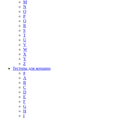
M
N
O
P
Q
R
S
T
U
V
W
X
Y
Z
Тестеры для женщин
#
A
B
C
D
E
F
G
H
I