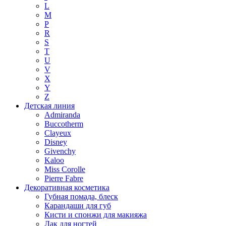
L
M
P
R
S
T
U
V
X
Y
Z
Детская линия
Admiranda
Buccotherm
Clayeux
Disney
Givenchy
Kaloo
Miss Corolle
Pierre Fabre
Декоративная косметика
Губная помада, блеск
Карандаши для губ
Кисти и спонжи для макияжа
Лак для ногтей