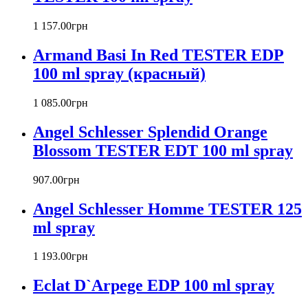
Barex
Betty Barclay
1 157
.
00
грн
Beyonce
Armand Basi In Red TESTER EDP
Bill Blass
Biotherm
100 ml spray (красный)
Blumarine
Bond № 9
1 085
.
00
грн
Bottega Veneta
Angel Schlesser Splendid Orange
Boucheron
Bourjois
Blossom TESTER EDT 100 ml spray
Britney Spears
Bruno Banani
907
.
00
грн
Burberry
Angel Schlesser Homme TESTER 125
Bvlgari
Byblos
ml spray
Byredo
Cacharel
1 193
.
00
грн
Calvin Klein
Canali
Eclat D`Arpege EDP 100 ml spray
Carla Fracci