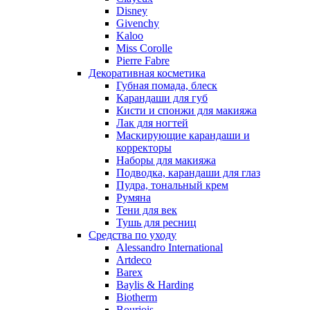
Nu_Be
Disney
Odin
Givenchy
Kaloo
Olfactive Studio
Miss Corolle
Oscar De La Renta
Pierre Fabre
Otoori
Декоративная косметика
Paco Rabanne
Губная помада, блеск
Paloma Picasso
Карандаши для губ
Кисти и спонжи для макияжа
Parfumerie Generale
Лак для ногтей
Parfums de Marly
Маскирующие карандаши и
Patrizia Pepe
корректоры
Paul Smith
Наборы для макияжа
Подводка, карандаши для глаз
Penhaligon's
Пудра, тональный крем
Pepe Jeans
Румяна
Perry Ellis
Тени для век
Peynet
Тушь для ресниц
Pierre Balmain
Средства по уходу
Alessandro International
Pierre Guillaume
Artdeco
Prada
Barex
Princesse Marina De Bourbon
Baylis & Harding
Profumi di Pantelleria
Biotherm
Bourjois