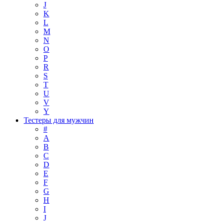
J
K
L
M
N
O
P
R
S
T
U
V
Y
Тестеры для мужчин
#
A
B
C
D
E
F
G
H
I
J