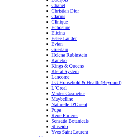
Pupa
Chanel
Ralph Lauren
Christian Dior
Ramon Molvizar
Clarins
Rampage
Clinique
Remy Latour
Echosline
Elicina
Repetto
Estee Lauder
Roberto Cavalli
Evian
Roberto Verino
Guerlain
Roccobarocco
Helena Rubinstein
Kanebo
Rochas
Kings & Queens
Rubino Cosmetics
Kleral System
S. Oliver
Lancome
Salvador Dali
LG Household & Health (Beyound)
Salvatore Ferragamo
L`Oreal
Mades Cosmetics
Sarah Jessica Parker
Maybelline
Sean John
Naturelle D'Orient
Serge Lutens
Pupa
Sergio Tacchini
Rene Furterer
Sensatia Botanicals
Shakira
Shiseido
Shiseido
Yves Saint Laurent
Sisley