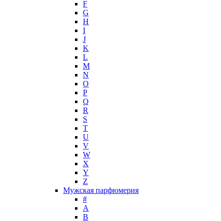
F
Hugh Parsons
G
Hugo Boss
H
I
Humiecki & Graef
J
Iceberg
K
IKKS
L
Il Profvmo
M
Issey Miyake
N
O
J. Del Pozo
P
Jacques Bogart Group
Q
Jean Couturier
R
Jean Patou
S
T
Jean Paul Gaultier
U
Jennifer Lopez
V
Jil Sander
W
Jimmy Choo
X
Jo Malone
Y
Z
John Galliano
Мужская парфюмерия
John Richmond
#
John Varvatos
A
Joop!
B