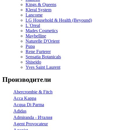
Kings & Queens
Kleral System
Lancome
LG Household & Health (Beyound)
L`Oreal
Mades Cosmetics
Maybelline
Naturelle D'Orient
Pupa
Rene Furterer
Sensatia Botanicals
Shiseido
Yves Saint Laurent
Производители
Abercrombie & Fitch
Acca Kappa
Acqua Di Parma
Adidas
Admiranda - Италия
Agent Provocateur