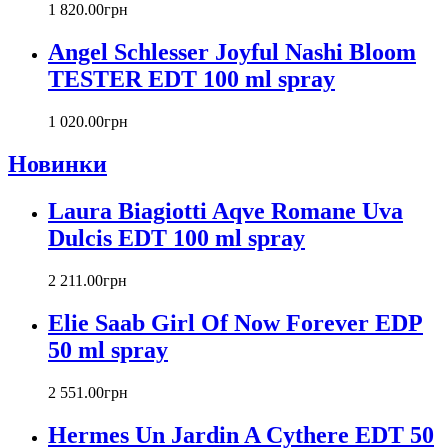
Carlos Moya
1 820
.
00
грн
Carolina Herrera
Angel Schlesser Joyful Nashi Bloom
Caron
Cartier
TESTER EDT 100 ml spray
Chanel
Charriol
1 020
.
00
грн
Chevignon
Новинки
Chloe
Chopard
Christian Audigier
Laura Biagiotti Aqve Romane Uva
Christian Dior
Dulcis EDT 100 ml spray
Christian Lacroix
Christina Aguilera
2 211
.
00
грн
Cindy Crawford
Clinique
Elie Saab Girl Of Now Forever EDP
Clive Christian
50 ml spray
CnR Create
Cofinluxe
2 551
.
00
грн
Comme Des Garcons
Costume National
Hermes Un Jardin A Cythere EDT 50
Couch