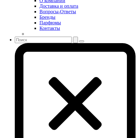
О компании
Sonia Rykiel
Доставка и оплата
Stella McCartney
Вопросы-Ответы
Бренды
Stephane Humbert Lucas 777
Парфюмы
Swarovski
Контакты
Syed Junaid Alam
Teo Cabanel
Thalac
The Different Company
The Vagabond Prince
The Voice
Thierry Mugler
Tiffany & Co
Tiziana Terenzi
Tom Ford
Tommy Hilfiger
Torrente
Tous
True Religion
Trussardi
Ungaro