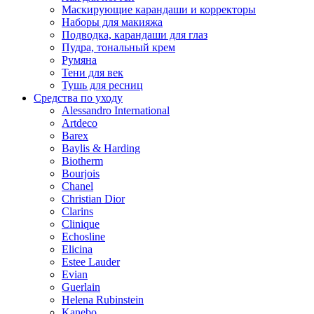
Маскирующие карандаши и корректоры
Наборы для макияжа
Подводка, карандаши для глаз
Пудра, тональный крем
Румяна
Тени для век
Тушь для ресниц
Средства по уходу
Alessandro International
Artdeco
Barex
Baylis & Harding
Biotherm
Bourjois
Chanel
Christian Dior
Clarins
Clinique
Echosline
Elicina
Estee Lauder
Evian
Guerlain
Helena Rubinstein
Kanebo