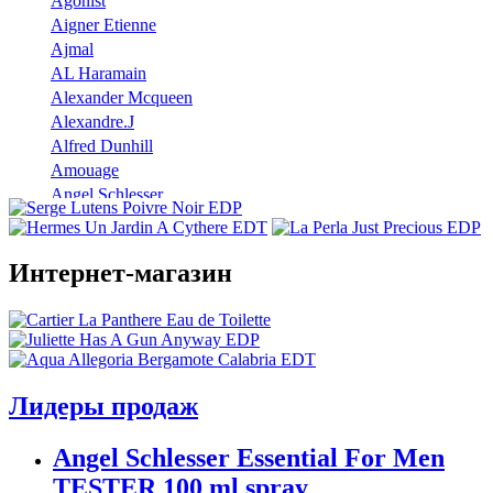
Agonist
Aigner Etienne
Ajmal
AL Haramain
Alexander Mcqueen
Alexandre.J
Alfred Dunhill
Amouage
Angel Schlesser
Anna Sui
Annayake
Annick Goutal
Интернет-магазин
Antonio Banderas
Aramis
Armaf
Armand Basi
Atelier Cologne
Лидеры продаж
Azzaro
Badgley Mischka
Angel Schlesser Essential For Men
Baldinini
TESTER 100 ml spray
Banana Republic