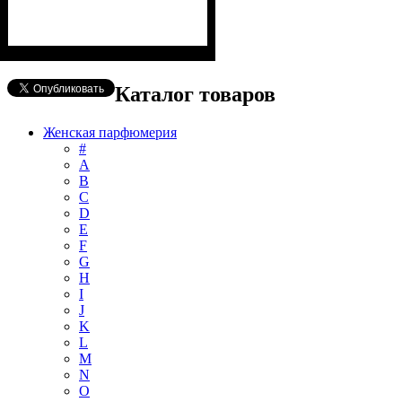
Каталог товаров
Женская парфюмерия
#
А
B
C
D
E
F
G
H
I
J
K
L
M
N
O