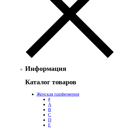
Floris
Franck Boclet
Franck Olivier
Frapin
Geoffrey Beene
Geparlys
Ghost
Gian Marco Venturi
Gianfranco Ferre
Giorgio Armani
Giorgio Monti
Информация
Givenchy
Gritti
Каталог товаров
Gucci
Guerlain
Женская парфюмерия
Guy Laroche
#
Helena Rubinstein
А
Hermes
B
Histoires de Parfums
C
D
Hollister
E
Houbigant