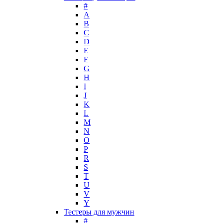
Lacoste
#
Lady Gaga
A
Lalique
B
C
Lancome
D
Lanvin
E
Laura Biagiotti
F
Loewe
G
H
Lolita Lempicka
I
Louis Feraud
J
M. Micallef
K
Mades Cosmetics
L
Maison Francis Kurkdjian
M
N
Mancera
O
Mandarina Duck
P
Marc Jacobs
R
Maria Sharapova
S
T
Mark Buxton
U
Masaki Matsushima
V
Maurer & Wirtz
Y
Max Deville
Тестеры для мужчин
Max Factor
#