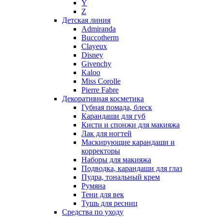
Y
Nikos
Z
Nina Ricci
Детская линия
Admiranda
Nino Cerruti
Buccotherm
Nuhi
Clayeux
Nu_Be
Disney
Odin
Givenchy
Kaloo
Olfactive Studio
Miss Corolle
Oscar De La Renta
Pierre Fabre
Otoori
Декоративная косметика
Paco Rabanne
Губная помада, блеск
Paloma Picasso
Карандаши для губ
Кисти и спонжи для макияжа
Parfumerie Generale
Лак для ногтей
Parfums de Marly
Маскирующие карандаши и
Patrizia Pepe
корректоры
Paul Smith
Наборы для макияжа
Подводка, карандаши для глаз
Penhaligon's
Пудра, тональный крем
Pepe Jeans
Румяна
Perry Ellis
Тени для век
Peynet
Тушь для ресниц
Pierre Balmain
Средства по уходу