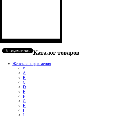
Каталог товаров
Женская парфюмерия
#
А
B
C
D
E
F
G
H
I
J