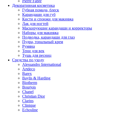
Pierre Fabre
Декоративная косметика
Губная помада, блеск
Карандаши для губ
Кисти и спонжи для макияжа
Лак для ногтей
Маскирующие карандаши и корректоры
Наборы для макияжа
Подводка, карандаши для глаз
Пудра, тональный крем
Румяна
Тени для век
Тушь для ресниц
Средства по уходу
Alessandro International
Artdeco
Barex
Baylis & Harding
Biotherm
Bourjois
Chanel
Christian Dior
Clarins
Clinique
Echosline