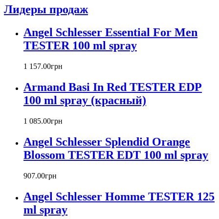
Atelier Cologne
Лидеры продаж
Azzaro
Badgley Mischka
Angel Schlesser Essential For Men
Baldinini
TESTER 100 ml spray
Banana Republic
Barex
Betty Barclay
1 157
.
00
грн
Beyonce
Armand Basi In Red TESTER EDP
Bill Blass
Biotherm
100 ml spray (красный)
Blumarine
Bond № 9
1 085
.
00
грн
Bottega Veneta
Angel Schlesser Splendid Orange
Boucheron
Bourjois
Blossom TESTER EDT 100 ml spray
Britney Spears
Bruno Banani
907
.
00
грн
Burberry
Angel Schlesser Homme TESTER 125
Bvlgari
Byblos
ml spray
Byredo