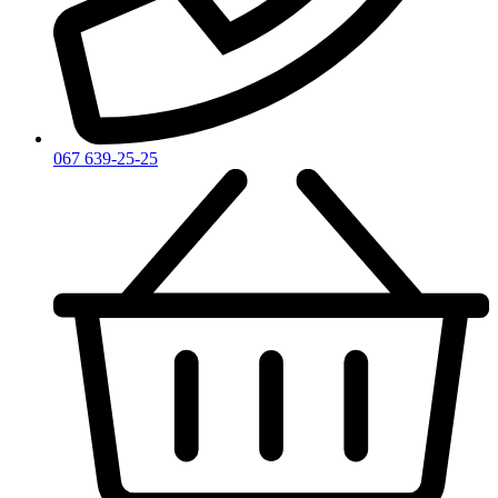
Zadig & Voltaire
Zarkoperfume
Zegna
Zirh
067 639-25-25