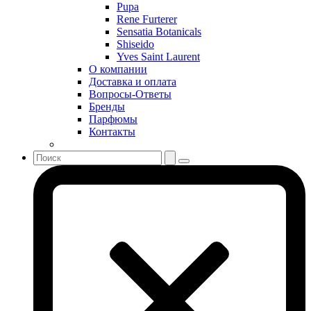
Serge Lutens
Pupa
Sergio Tacchini
Rene Furterer
Sensatia Botanicals
Shakira
Shiseido
Shiseido
Yves Saint Laurent
Sisley
О компании
Sonia Rykiel
Доставка и оплата
Stella McCartney
Вопросы-Ответы
Бренды
Stephane Humbert Lucas 777
Парфюмы
Swarovski
Контакты
Syed Junaid Alam
Teo Cabanel
Thalac
The Different Company
The Vagabond Prince
The Voice
Thierry Mugler
Tiffany & Co
Tiziana Terenzi
Tom Ford
Tommy Hilfiger
Torrente