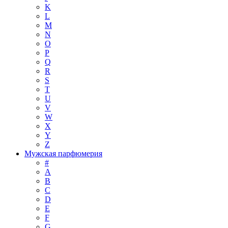
K
L
M
N
O
P
Q
R
S
T
U
V
W
X
Y
Z
Мужская парфюмерия
#
A
B
C
D
E
F
G