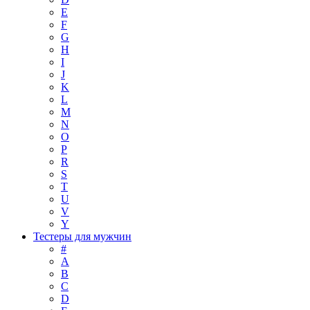
E
F
G
H
I
J
K
L
M
N
O
P
R
S
T
U
V
Y
Тестеры для мужчин
#
A
B
C
D