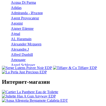
Acqua Di Parma
Adidas
Admiranda - Италия
Agent Provocateur
Agonist
Aigner Etienne
Ajmal
AL Haramain
Alexander Mcqueen
Alexandre.J
Alfred Dunhill
Amouage
Angel Schlesser
Anna Sui
Annayake
Annick Goutal
Интернет-магазин
Antonio Banderas
Aramis
Armaf
Armand Basi