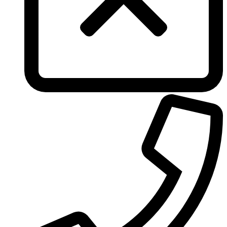
Tous
True Religion
Trussardi
Ungaro
United Colors of Benetton
Univerlook
Valentino
Van Cleef & Arpels
Van Gils
Vanderbilt
Vera Wang
Versace
Victoria's Secret
Victorinox Swiss Army
Viktor & Rolf
Vince Camuto
Xerjoff
Yohji Yamamoto
Yves Rocher
Yves Saint Laurent