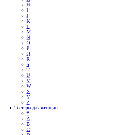
H
I
J
K
L
M
N
O
P
Q
R
S
T
U
V
W
X
Y
Z
Тестеры для женщин
#
A
B
C
D