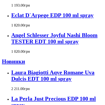
Cacharel
1 193
.
00
грн
Calvin Klein
Canali
Eclat D`Arpege EDP 100 ml spray
Carla Fracci
Carlos Moya
1 820
.
00
грн
Carolina Herrera
Angel Schlesser Joyful Nashi Bloom
Caron
Cartier
TESTER EDT 100 ml spray
Chanel
Charriol
1 020
.
00
грн
Chevignon
Новинки
Chloe
Chopard
Christian Audigier
Laura Biagiotti Aqve Romane Uva
Christian Dior
Dulcis EDT 100 ml spray
Christian Lacroix
Christina Aguilera
2 211
.
00
грн
Cindy Crawford
Clinique
La Perla Just Precious EDP 100 ml
Clive Christian
spray