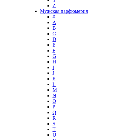
Z
John Galliano
Мужская парфюмерия
John Richmond
#
John Varvatos
A
Joop!
B
C
Jovoy
D
Judith Leiber
E
Juicy Couture
F
Juliette Has A Gun
G
Kanebo
H
I
Karen Low
J
Karl Lagerfeld
K
Keiko Mecheri
L
Kenneth Cole
M
N
Kenzo
O
Kilian
P
Kinski
Q
Kiton
R
Kleral System
S
T
Korloff
U
L'Artisan Parfumeur