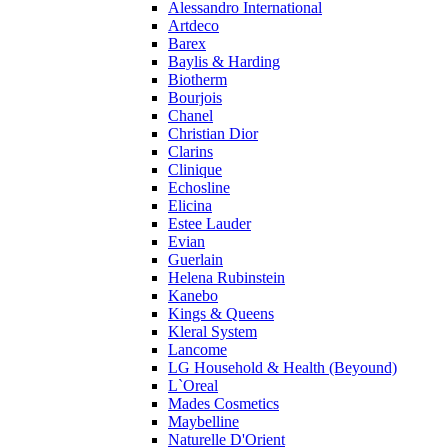
Alessandro International
Pierre Guillaume
Artdeco
Prada
Barex
Princesse Marina De Bourbon
Baylis & Harding
Profumi di Pantelleria
Biotherm
Bourjois
Pupa
Chanel
Ralph Lauren
Christian Dior
Ramon Molvizar
Clarins
Rampage
Clinique
Remy Latour
Echosline
Elicina
Repetto
Estee Lauder
Roberto Cavalli
Evian
Roberto Verino
Guerlain
Roccobarocco
Helena Rubinstein
Kanebo
Rochas
Kings & Queens
Rubino Cosmetics
Kleral System
S. Oliver
Lancome
Salvador Dali
LG Household & Health (Beyound)
Salvatore Ferragamo
L`Oreal
Mades Cosmetics
Sarah Jessica Parker
Maybelline
Sean John
Naturelle D'Orient