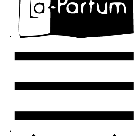
Donna Karan
DSquared2
Dupont S.T.
Echosline
Elie Saab
Elizabeth Arden
Elizabeth Taylor
Ellen Tracy
Emanuel Ungaro
Emilio Pucci
Enrico Gi
Eon Productions
Escada
Escentric Molecules
Essential Parfums
Estee Lauder
Estelle Ewen
Etat Libre d`Orange
Etro
Evian
Ex Nihilo