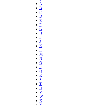
Helena Rubinstein
А
Hermes
B
Histoires de Parfums
C
D
Hollister
E
Houbigant
F
Hugh Parsons
G
Hugo Boss
H
I
Humiecki & Graef
J
Iceberg
K
IKKS
L
Il Profvmo
M
Issey Miyake
N
O
J. Del Pozo
P
Jacques Bogart Group
Q
Jean Couturier
R
Jean Patou
S
T
Jean Paul Gaultier
U
Jennifer Lopez
V
Jil Sander
W
Jimmy Choo
X
Jo Malone
Y