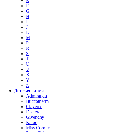
E
F
G
H
I
J
L
M
P
R
S
T
U
V
X
Y
Z
Детская линия
Admiranda
Buccotherm
Clayeux
Disney
Givenchy
Kaloo
Miss Corolle