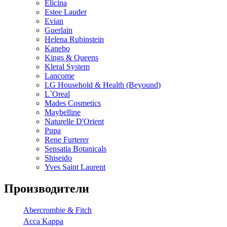
Elicina
Estee Lauder
Evian
Guerlain
Helena Rubinstein
Kanebo
Kings & Queens
Kleral System
Lancome
LG Household & Health (Beyound)
L`Oreal
Mades Cosmetics
Maybelline
Naturelle D'Orient
Pupa
Rene Furterer
Sensatia Botanicals
Shiseido
Yves Saint Laurent
Производители
Abercrombie & Fitch
Acca Kappa