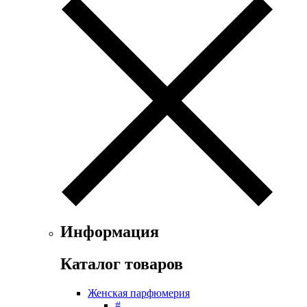
Exte
Faconnable
Fendi
Ferrari
Floris
Franck Boclet
Franck Olivier
Frapin
Geoffrey Beene
Geparlys
Ghost
Gian Marco Venturi
Gianfranco Ferre
Giorgio Armani
Giorgio Monti
Информация
Givenchy
Gritti
Каталог товаров
Gucci
Guerlain
Женская парфюмерия
Guy Laroche
#