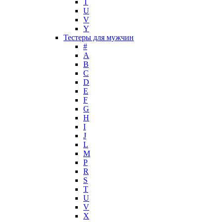
T
Mark Buxton
U
Masaki Matsushima
V
Maurer & Wirtz
Y
Max Deville
Тестеры для мужчин
Max Factor
#
A
Max Mara
B
Maybelline
C
Mercedes-Benz
D
Mexx
E
F
Michael Kors
G
Miller et Bertaux
H
Missoni
I
Miu Miu
J
Molton Brown
L
M
Montale
P
Montblanc
R
Moschino
S
Naomi Campbell
T
U
Narciso Rodriguez
V
Nasomatto
X
Nike