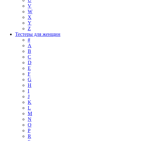
U
V
W
X
Y
Z
Тестеры для женщин
#
A
B
C
D
E
F
G
H
I
J
K
L
M
N
O
P
R