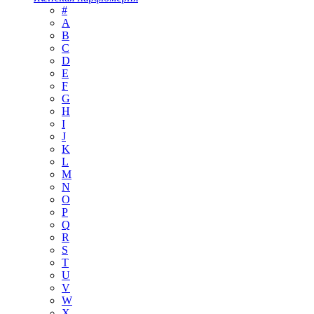
#
А
B
C
D
E
F
G
H
I
J
K
L
M
N
O
P
Q
R
S
T
U
V
W
X