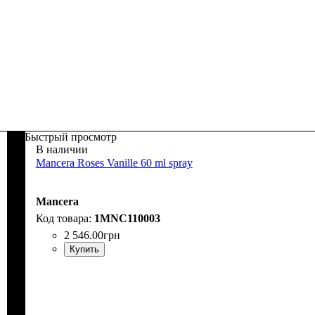
Быстрый просмотр
В наличии
Mancera Roses Vanille 60 ml spray
Mancera
1MNC110003
2 546
.
00
грн
Купить