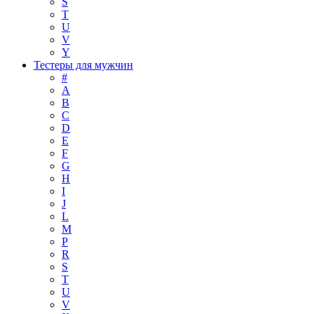
S
T
U
V
Y
Тестеры для мужчин
#
A
B
C
D
E
F
G
H
I
J
L
M
P
R
S
T
U
V