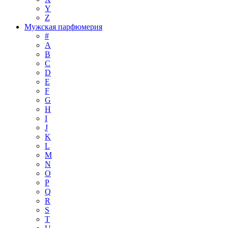
Y
Z
Мужская парфюмерия
#
A
B
C
D
E
F
G
H
I
J
K
L
M
N
O
P
Q
R
S
T