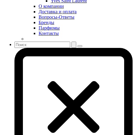
Yves Saint Laurent
Shiseido
О компании
Sisley
Доставка и оплата
Sonia Rykiel
Вопросы-Ответы
Stella McCartney
Бренды
Парфюмы
Stephane Humbert Lucas 777
Контакты
Swarovski
Syed Junaid Alam
Teo Cabanel
Thalac
The Different Company
The Vagabond Prince
The Voice
Thierry Mugler
Tiffany & Co
Tiziana Terenzi
Tom Ford
Tommy Hilfiger
Torrente
Tous
True Religion
Trussardi