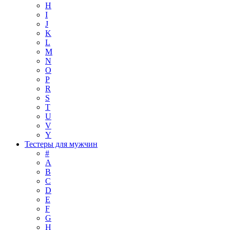
H
I
J
K
L
M
N
O
P
R
S
T
U
V
Y
Тестеры для мужчин
#
A
B
C
D
E
F
G
H