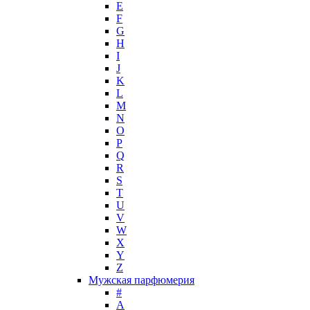
E
Hollister
F
Houbigant
G
Hugh Parsons
H
Hugo Boss
I
J
Humiecki & Graef
K
Iceberg
L
IKKS
M
Il Profvmo
N
Issey Miyake
O
P
J. Del Pozo
Q
Jacques Bogart Group
R
Jean Couturier
S
Jean Patou
T
U
Jean Paul Gaultier
V
Jennifer Lopez
W
Jil Sander
X
Jimmy Choo
Y
Jo Malone
Z
Мужская парфюмерия
John Galliano
#
John Richmond
A