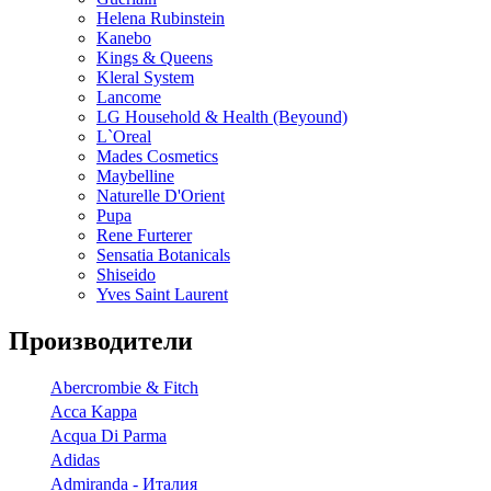
Helena Rubinstein
Kanebo
Kings & Queens
Kleral System
Lancome
LG Household & Health (Beyound)
L`Oreal
Mades Cosmetics
Maybelline
Naturelle D'Orient
Pupa
Rene Furterer
Sensatia Botanicals
Shiseido
Yves Saint Laurent
Производители
Abercrombie & Fitch
Acca Kappa
Acqua Di Parma
Adidas
Admiranda - Италия