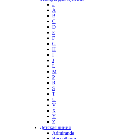
Max Deville
#
Max Factor
A
B
Max Mara
C
Maybelline
D
Mercedes-Benz
E
Mexx
F
G
Michael Kors
H
Miller et Bertaux
I
Missoni
J
Miu Miu
L
Molton Brown
M
P
Montale
R
Montblanc
S
Moschino
T
Naomi Campbell
U
V
Narciso Rodriguez
X
Nasomatto
Y
Nike
Z
Nikos
Детская линия
Nina Ricci
Admiranda
Buccotherm