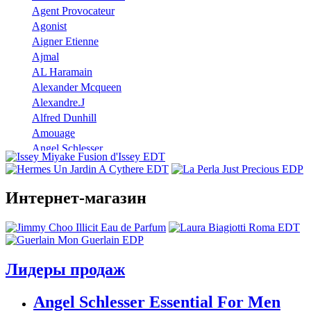
Agent Provocateur
Agonist
Aigner Etienne
Ajmal
AL Haramain
Alexander Mcqueen
Alexandre.J
Alfred Dunhill
Amouage
Angel Schlesser
Anna Sui
Annayake
Annick Goutal
Интернет-магазин
Antonio Banderas
Aramis
Armaf
Armand Basi
Лидеры продаж
Atelier Cologne
Azzaro
Angel Schlesser Essential For Men
Badgley Mischka