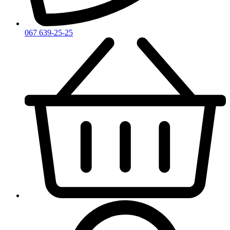
Zirh
067 639-25-25