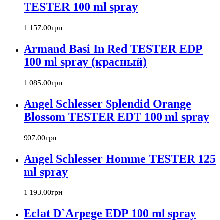
Baldinini
TESTER 100 ml spray
Banana Republic
Barex
1 157
.
00
грн
Betty Barclay
Armand Basi In Red TESTER EDP
Beyonce
Bill Blass
100 ml spray (красный)
Biotherm
Blumarine
1 085
.
00
грн
Bond № 9
Bottega Veneta
Angel Schlesser Splendid Orange
Boucheron
Blossom TESTER EDT 100 ml spray
Bourjois
Britney Spears
907
.
00
грн
Bruno Banani
Burberry
Angel Schlesser Homme TESTER 125
Bvlgari
ml spray
Byblos
Byredo
1 193
.
00
грн
Cacharel
Calvin Klein
Eclat D`Arpege EDP 100 ml spray
Canali