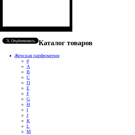
Каталог товаров
Женская парфюмерия
#
А
B
C
D
E
F
G
H
I
J
K
L
M