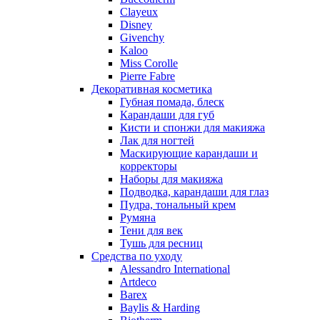
Nino Cerruti
Clayeux
Nuhi
Disney
Nu_Be
Givenchy
Odin
Kaloo
Miss Corolle
Olfactive Studio
Pierre Fabre
Oscar De La Renta
Декоративная косметика
Otoori
Губная помада, блеск
Paco Rabanne
Карандаши для губ
Paloma Picasso
Кисти и спонжи для макияжа
Лак для ногтей
Parfumerie Generale
Маскирующие карандаши и
Parfums de Marly
корректоры
Patrizia Pepe
Наборы для макияжа
Paul Smith
Подводка, карандаши для глаз
Пудра, тональный крем
Penhaligon's
Румяна
Pepe Jeans
Тени для век
Perry Ellis
Тушь для ресниц
Peynet
Средства по уходу
Pierre Balmain
Alessandro International
Artdeco
Pierre Guillaume
Barex
Prada
Baylis & Harding
Princesse Marina De Bourbon