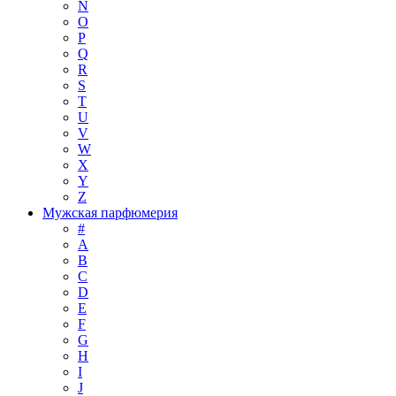
N
O
P
Q
R
S
T
U
V
W
X
Y
Z
Мужская парфюмерия
#
A
B
C
D
E
F
G
H
I
J