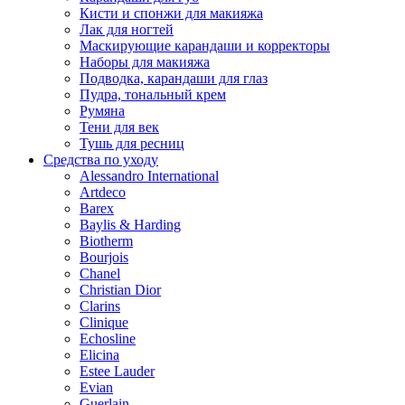
Кисти и спонжи для макияжа
Лак для ногтей
Маскирующие карандаши и корректоры
Наборы для макияжа
Подводка, карандаши для глаз
Пудра, тональный крем
Румяна
Тени для век
Тушь для ресниц
Средства по уходу
Alessandro International
Artdeco
Barex
Baylis & Harding
Biotherm
Bourjois
Chanel
Christian Dior
Clarins
Clinique
Echosline
Elicina
Estee Lauder
Evian
Guerlain