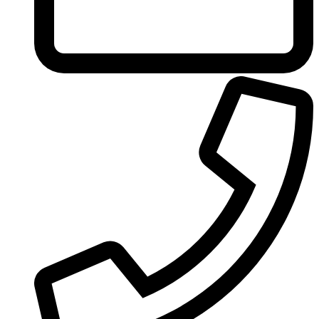
Ungaro
United Colors of Benetton
Univerlook
Valentino
Van Cleef & Arpels
Van Gils
Vanderbilt
Vera Wang
Versace
Victoria's Secret
Victorinox Swiss Army
Viktor & Rolf
Vince Camuto
Xerjoff
Yohji Yamamoto
Yves Rocher
Yves Saint Laurent
Zadig & Voltaire
Zarkoperfume
Zegna