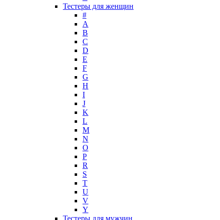
Тестеры для женщин
Laboratorio Olfattivo
#
Lacoste
A
Lady Gaga
B
Lalique
C
D
Lancome
E
Lanvin
F
Laura Biagiotti
G
Loewe
H
I
Lolita Lempicka
J
Louis Feraud
K
M. Micallef
L
Mades Cosmetics
M
Maison Francis Kurkdjian
N
O
Mancera
P
Mandarina Duck
R
Marc Jacobs
S
Maria Sharapova
T
U
Mark Buxton
V
Masaki Matsushima
Y
Maurer & Wirtz
Тестеры для мужчин