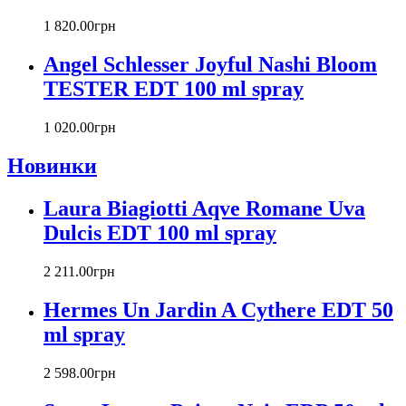
Carla Fracci
1 820
.
00
грн
Carlos Moya
Carolina Herrera
Angel Schlesser Joyful Nashi Bloom
Caron
TESTER EDT 100 ml spray
Cartier
Chanel
1 020
.
00
грн
Charriol
Chevignon
Новинки
Chloe
Chopard
Laura Biagiotti Aqve Romane Uva
Christian Audigier
Dulcis EDT 100 ml spray
Christian Dior
Christian Lacroix
2 211
.
00
грн
Christina Aguilera
Cindy Crawford
Hermes Un Jardin A Cythere EDT 50
Clinique
ml spray
Clive Christian
CnR Create
2 598
.
00
грн
Cofinluxe
Comme Des Garcons