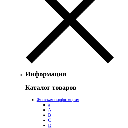
Ferrari
Floris
Franck Boclet
Franck Olivier
Frapin
Geoffrey Beene
Geparlys
Ghost
Gian Marco Venturi
Gianfranco Ferre
Giorgio Armani
Информация
Giorgio Monti
Givenchy
Каталог товаров
Gritti
Gucci
Женская парфюмерия
Guerlain
#
Guy Laroche
А
Helena Rubinstein
B
Hermes
C
Histoires de Parfums
D