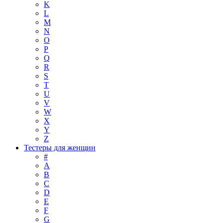
K
L
M
N
O
P
Q
R
S
T
U
V
W
X
Y
Z
Тестеры для женщин
#
A
B
C
D
E
F
G