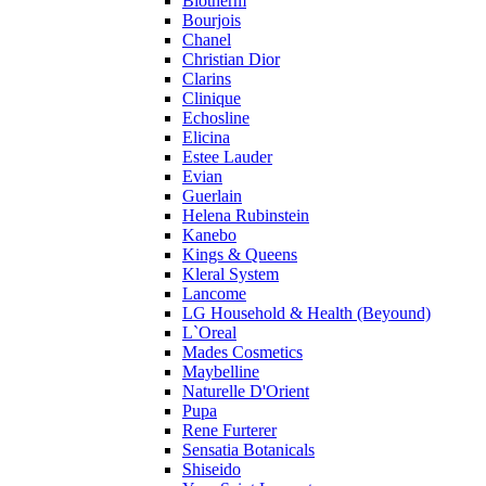
Biotherm
Profumi di Pantelleria
Bourjois
Chanel
Pupa
Christian Dior
Ralph Lauren
Clarins
Ramon Molvizar
Clinique
Rampage
Echosline
Remy Latour
Elicina
Estee Lauder
Repetto
Evian
Roberto Cavalli
Guerlain
Roberto Verino
Helena Rubinstein
Roccobarocco
Kanebo
Kings & Queens
Rochas
Kleral System
Rubino Cosmetics
Lancome
S. Oliver
LG Household & Health (Beyound)
Salvador Dali
L`Oreal
Salvatore Ferragamo
Mades Cosmetics
Maybelline
Sarah Jessica Parker
Naturelle D'Orient
Sean John
Pupa
Serge Lutens
Rene Furterer
Sergio Tacchini
Sensatia Botanicals
Shiseido
Shakira