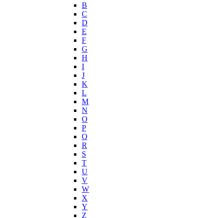
John Varvatos
B
Joop!
C
D
Jovoy
E
Judith Leiber
F
Juicy Couture
G
Juliette Has A Gun
H
Kanebo
I
J
Karen Low
K
Karl Lagerfeld
L
Keiko Mecheri
M
Kenneth Cole
N
O
Kenzo
P
Kilian
Q
Kinski
R
Kiton
S
Kleral System
T
U
Korloff
V
L'Artisan Parfumeur
W
L'Oreal
X
La Perla
Y
Z
La Prairie