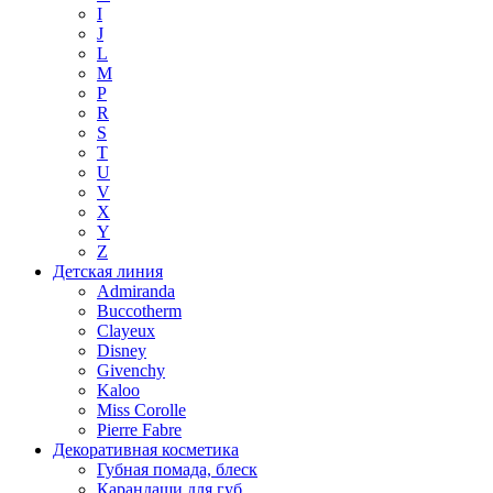
I
J
L
M
P
R
S
T
U
V
X
Y
Z
Детская линия
Admiranda
Buccotherm
Clayeux
Disney
Givenchy
Kaloo
Miss Corolle
Pierre Fabre
Декоративная косметика
Губная помада, блеск
Карандаши для губ