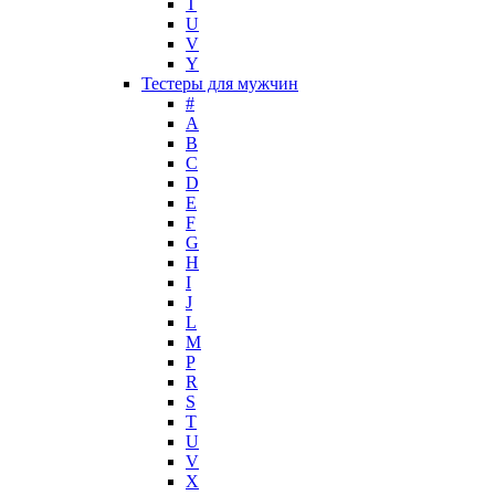
T
Mark Buxton
U
Masaki Matsushima
V
Maurer & Wirtz
Y
Max Deville
Тестеры для мужчин
Max Factor
#
A
Max Mara
B
Maybelline
C
Mercedes-Benz
D
Mexx
E
F
Michael Kors
G
Miller et Bertaux
H
Missoni
I
Miu Miu
J
Molton Brown
L
M
Montale
P
Montblanc
R
Moschino
S
Naomi Campbell
T
U
Narciso Rodriguez
V
Nasomatto
X
Nike