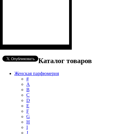
Каталог товаров
Женская парфюмерия
#
А
B
C
D
E
F
G
H
I
J