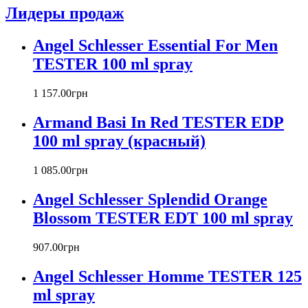
Atelier Cologne
Лидеры продаж
Azzaro
Badgley Mischka
Angel Schlesser Essential For Men
Baldinini
TESTER 100 ml spray
Banana Republic
Barex
Betty Barclay
1 157
.
00
грн
Beyonce
Armand Basi In Red TESTER EDP
Bill Blass
Biotherm
100 ml spray (красный)
Blumarine
Bond № 9
1 085
.
00
грн
Bottega Veneta
Angel Schlesser Splendid Orange
Boucheron
Bourjois
Blossom TESTER EDT 100 ml spray
Britney Spears
Bruno Banani
907
.
00
грн
Burberry
Angel Schlesser Homme TESTER 125
Bvlgari
Byblos
ml spray
Byredo