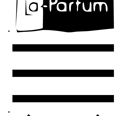
Donna Karan
DSquared2
Dupont S.T.
Echosline
Elie Saab
Elizabeth Arden
Elizabeth Taylor
Ellen Tracy
Emanuel Ungaro
Emilio Pucci
Enrico Gi
Eon Productions
Escada
Escentric Molecules
Essential Parfums
Estee Lauder
Estelle Ewen
Etat Libre d`Orange
Etro
Evian
Ex Nihilo