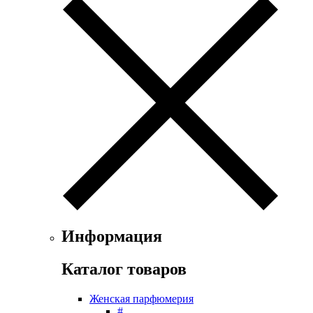
Exte
Faconnable
Fendi
Ferrari
Floris
Franck Boclet
Franck Olivier
Frapin
Geoffrey Beene
Geparlys
Ghost
Gian Marco Venturi
Gianfranco Ferre
Giorgio Armani
Giorgio Monti
Информация
Givenchy
Gritti
Каталог товаров
Gucci
Guerlain
Женская парфюмерия
Guy Laroche
#