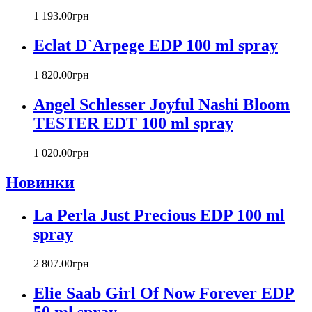
Cacharel
1 193
.
00
грн
Calvin Klein
Canali
Eclat D`Arpege EDP 100 ml spray
Carla Fracci
Carlos Moya
1 820
.
00
грн
Carolina Herrera
Angel Schlesser Joyful Nashi Bloom
Caron
Cartier
TESTER EDT 100 ml spray
Chanel
Charriol
1 020
.
00
грн
Chevignon
Новинки
Chloe
Chopard
Christian Audigier
La Perla Just Precious EDP 100 ml
Christian Dior
spray
Christian Lacroix
Christina Aguilera
2 807
.
00
грн
Cindy Crawford
Clinique
Elie Saab Girl Of Now Forever EDP
Clive Christian
50 ml spray