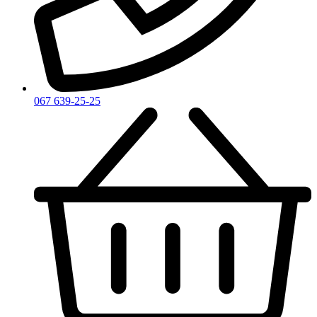
Zadig & Voltaire
Zarkoperfume
Zegna
Zirh
067 639-25-25