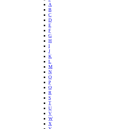
Helena Rubinstein
А
Hermes
B
Histoires de Parfums
C
D
Hollister
E
Houbigant
F
Hugh Parsons
G
Hugo Boss
H
I
Humiecki & Graef
J
Iceberg
K
IKKS
L
Il Profvmo
M
Issey Miyake
N
O
J. Del Pozo
P
Jacques Bogart Group
Q
Jean Couturier
R
Jean Patou
S
T
Jean Paul Gaultier
U
Jennifer Lopez
V
Jil Sander
W
Jimmy Choo
X
Jo Malone
Y