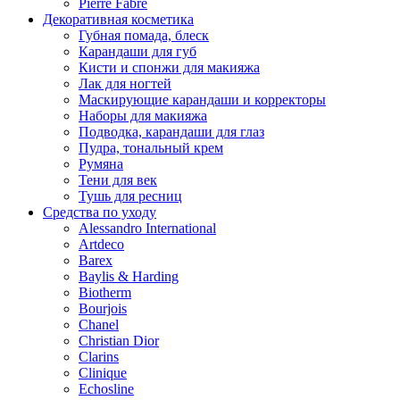
Pierre Fabre
Декоративная косметика
Губная помада, блеск
Карандаши для губ
Кисти и спонжи для макияжа
Лак для ногтей
Маскирующие карандаши и корректоры
Наборы для макияжа
Подводка, карандаши для глаз
Пудра, тональный крем
Румяна
Тени для век
Тушь для ресниц
Средства по уходу
Alessandro International
Artdeco
Barex
Baylis & Harding
Biotherm
Bourjois
Chanel
Christian Dior
Clarins
Clinique
Echosline