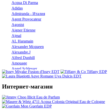
Acqua Di Parma
Adidas
Admiranda - Италия
Agent Provocateur
Agonist
Aigner Etienne
Ajmal
AL Haramain
Alexander Mcqueen
Alexandre.J
Alfred Dunhill
Amouage
Angel Schlesser
Anna Sui
Annayake
Annick Goutal
Интернет-магазин
Antonio Banderas
Aramis
Armaf
Armand Basi