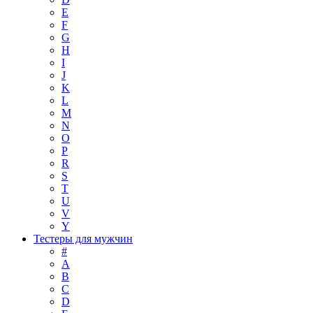
E
F
G
H
I
J
K
L
M
N
O
P
R
S
T
U
V
Y
Тестеры для мужчин
#
A
B
C
D