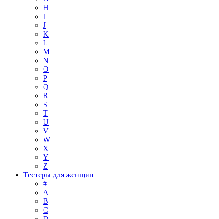
H
I
J
K
L
M
N
O
P
Q
R
S
T
U
V
W
X
Y
Z
Тестеры для женщин
#
A
B
C
D