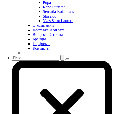
Serge Lutens
Pupa
Sergio Tacchini
Rene Furterer
Sensatia Botanicals
Shakira
Shiseido
Shiseido
Yves Saint Laurent
Sisley
О компании
Sonia Rykiel
Доставка и оплата
Stella McCartney
Вопросы-Ответы
Бренды
Stephane Humbert Lucas 777
Парфюмы
Swarovski
Контакты
Syed Junaid Alam
Teo Cabanel
Thalac
The Different Company
The Vagabond Prince
The Voice
Thierry Mugler
Tiffany & Co
Tiziana Terenzi
Tom Ford
Tommy Hilfiger
Torrente