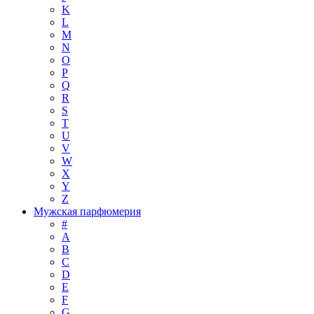
K
L
M
N
O
P
Q
R
S
T
U
V
W
X
Y
Z
Мужская парфюмерия
#
A
B
C
D
E
F
G