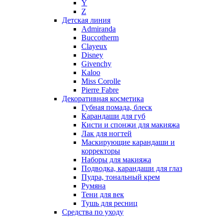
Y
Nikos
Z
Nina Ricci
Детская линия
Admiranda
Nino Cerruti
Buccotherm
Nuhi
Clayeux
Nu_Be
Disney
Odin
Givenchy
Kaloo
Olfactive Studio
Miss Corolle
Oscar De La Renta
Pierre Fabre
Otoori
Декоративная косметика
Paco Rabanne
Губная помада, блеск
Paloma Picasso
Карандаши для губ
Кисти и спонжи для макияжа
Parfumerie Generale
Лак для ногтей
Parfums de Marly
Маскирующие карандаши и
Patrizia Pepe
корректоры
Paul Smith
Наборы для макияжа
Подводка, карандаши для глаз
Penhaligon's
Пудра, тональный крем
Pepe Jeans
Румяна
Perry Ellis
Тени для век
Peynet
Тушь для ресниц
Pierre Balmain
Средства по уходу