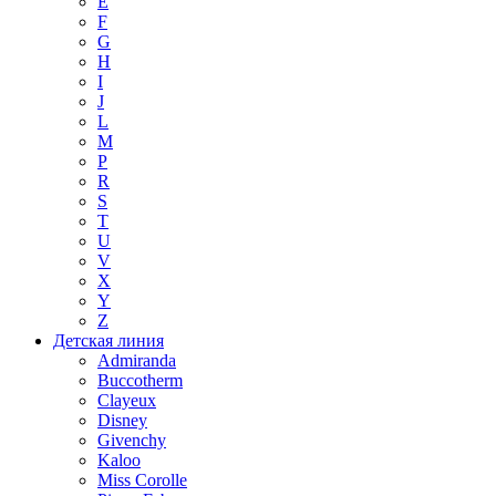
E
F
G
H
I
J
L
M
P
R
S
T
U
V
X
Y
Z
Детская линия
Admiranda
Buccotherm
Clayeux
Disney
Givenchy
Kaloo
Miss Corolle