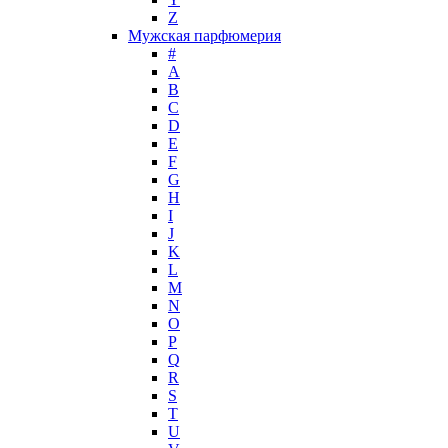
Z
John Galliano
Мужская парфюмерия
John Richmond
#
John Varvatos
A
Joop!
B
C
Jovoy
D
Judith Leiber
E
Juicy Couture
F
Juliette Has A Gun
G
Kanebo
H
I
Karen Low
J
Karl Lagerfeld
K
Keiko Mecheri
L
Kenneth Cole
M
N
Kenzo
O
Kilian
P
Kinski
Q
Kiton
R
Kleral System
S
T
Korloff
U
L'Artisan Parfumeur