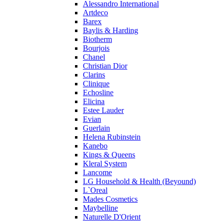
Alessandro International
Pierre Guillaume
Artdeco
Prada
Barex
Princesse Marina De Bourbon
Baylis & Harding
Profumi di Pantelleria
Biotherm
Bourjois
Pupa
Chanel
Ralph Lauren
Christian Dior
Ramon Molvizar
Clarins
Rampage
Clinique
Remy Latour
Echosline
Elicina
Repetto
Estee Lauder
Roberto Cavalli
Evian
Roberto Verino
Guerlain
Roccobarocco
Helena Rubinstein
Kanebo
Rochas
Kings & Queens
Rubino Cosmetics
Kleral System
S. Oliver
Lancome
Salvador Dali
LG Household & Health (Beyound)
Salvatore Ferragamo
L`Oreal
Mades Cosmetics
Sarah Jessica Parker
Maybelline
Sean John
Naturelle D'Orient