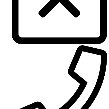
Tous
True Religion
Trussardi
Ungaro
United Colors of Benetton
Univerlook
Valentino
Van Cleef & Arpels
Van Gils
Vanderbilt
Vera Wang
Versace
Victoria's Secret
Victorinox Swiss Army
Viktor & Rolf
Vince Camuto
Xerjoff
Yohji Yamamoto
Yves Rocher
Yves Saint Laurent