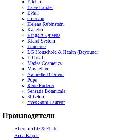
Elicina
Estee Lauder
Evian
Guerlain
Helena Rubinstein
Kanebo
Kings & Queens
Kleral System
Lancome
LG Household & Health (Beyound)
L`Oreal
Mades Cosmetics
Maybelline
Naturelle D'Orient
Pupa
Rene Furterer
Sensatia Botanicals
Shiseido
Yves Saint Laurent
Производители
Abercrombie & Fitch
Acca Kappa