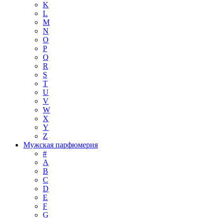
K
L
M
N
O
P
Q
R
S
T
U
V
W
X
Y
Z
Мужская парфюмерия
#
A
B
C
D
E
F
G