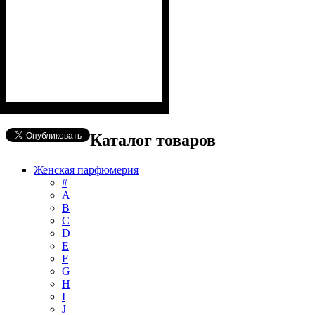
Каталог товаров
Женская парфюмерия
#
А
B
C
D
E
F
G
H
I
J