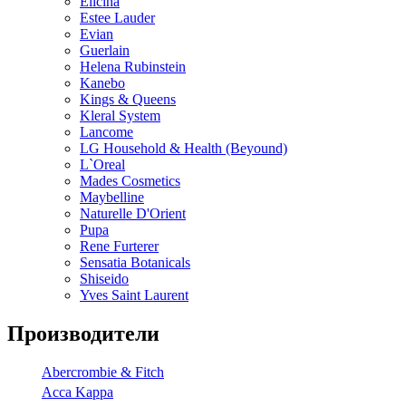
Elicina
Estee Lauder
Evian
Guerlain
Helena Rubinstein
Kanebo
Kings & Queens
Kleral System
Lancome
LG Household & Health (Beyound)
L`Oreal
Mades Cosmetics
Maybelline
Naturelle D'Orient
Pupa
Rene Furterer
Sensatia Botanicals
Shiseido
Yves Saint Laurent
Производители
Abercrombie & Fitch
Acca Kappa