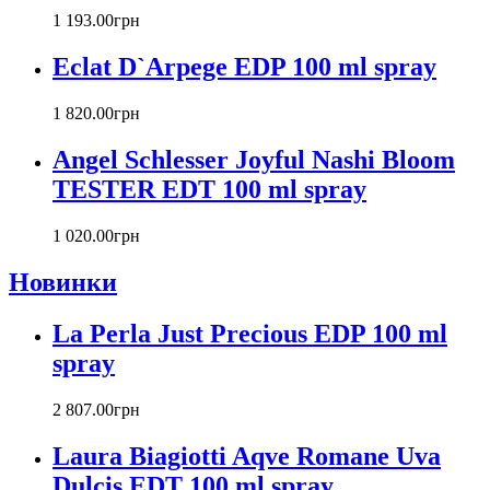
Cacharel
1 193
.
00
грн
Calvin Klein
Canali
Eclat D`Arpege EDP 100 ml spray
Carla Fracci
Carlos Moya
1 820
.
00
грн
Carolina Herrera
Angel Schlesser Joyful Nashi Bloom
Caron
Cartier
TESTER EDT 100 ml spray
Chanel
Charriol
1 020
.
00
грн
Chevignon
Новинки
Chloe
Chopard
Christian Audigier
La Perla Just Precious EDP 100 ml
Christian Dior
spray
Christian Lacroix
Christina Aguilera
2 807
.
00
грн
Cindy Crawford
Clinique
Laura Biagiotti Aqve Romane Uva
Clive Christian
Dulcis EDT 100 ml spray