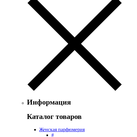
Exte
Faconnable
Fendi
Ferrari
Floris
Franck Boclet
Franck Olivier
Frapin
Geoffrey Beene
Geparlys
Ghost
Gian Marco Venturi
Gianfranco Ferre
Giorgio Armani
Giorgio Monti
Информация
Givenchy
Gritti
Каталог товаров
Gucci
Guerlain
Женская парфюмерия
Guy Laroche
#