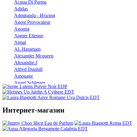
Acqua Di Parma
Adidas
Admiranda - Италия
Agent Provocateur
Agonist
Aigner Etienne
Ajmal
AL Haramain
Alexander Mcqueen
Alexandre.J
Alfred Dunhill
Amouage
Angel Schlesser
Anna Sui
Annayake
Annick Goutal
Интернет-магазин
Antonio Banderas
Aramis
Armaf
Armand Basi
Atelier Cologne