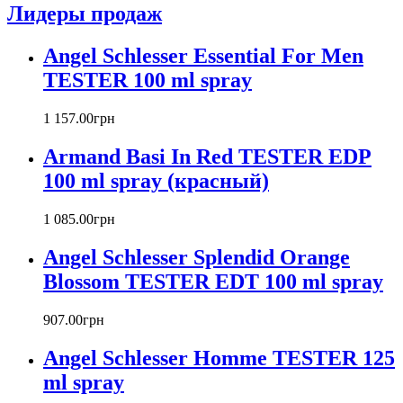
Лидеры продаж
Azzaro
Badgley Mischka
Angel Schlesser Essential For Men
Baldinini
TESTER 100 ml spray
Banana Republic
Barex
Betty Barclay
1 157
.
00
грн
Beyonce
Armand Basi In Red TESTER EDP
Bill Blass
Biotherm
100 ml spray (красный)
Blumarine
Bond № 9
1 085
.
00
грн
Bottega Veneta
Angel Schlesser Splendid Orange
Boucheron
Bourjois
Blossom TESTER EDT 100 ml spray
Britney Spears
Bruno Banani
907
.
00
грн
Burberry
Angel Schlesser Homme TESTER 125
Bvlgari
Byblos
ml spray
Byredo