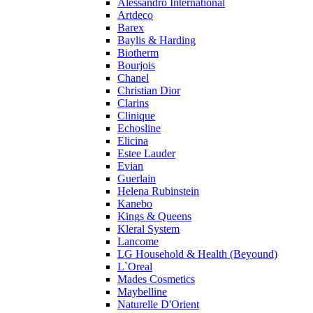
Alessandro International
Pierre Guillaume
Artdeco
Prada
Barex
Princesse Marina De Bourbon
Baylis & Harding
Profumi di Pantelleria
Biotherm
Bourjois
Pupa
Chanel
Ralph Lauren
Christian Dior
Ramon Molvizar
Clarins
Rampage
Clinique
Remy Latour
Echosline
Elicina
Repetto
Estee Lauder
Roberto Cavalli
Evian
Roberto Verino
Guerlain
Roccobarocco
Helena Rubinstein
Kanebo
Rochas
Kings & Queens
Rubino Cosmetics
Kleral System
S. Oliver
Lancome
Salvador Dali
LG Household & Health (Beyound)
Salvatore Ferragamo
L`Oreal
Mades Cosmetics
Sarah Jessica Parker
Maybelline
Sean John
Naturelle D'Orient
Serge Lutens