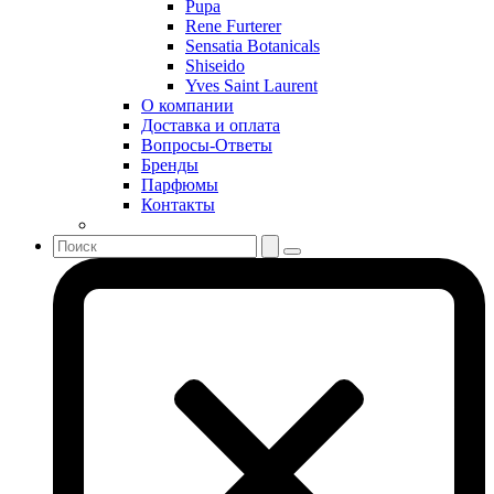
Pupa
Sergio Tacchini
Rene Furterer
Sensatia Botanicals
Shakira
Shiseido
Shiseido
Yves Saint Laurent
Sisley
О компании
Sonia Rykiel
Доставка и оплата
Stella McCartney
Вопросы-Ответы
Бренды
Stephane Humbert Lucas 777
Парфюмы
Swarovski
Контакты
Syed Junaid Alam
Teo Cabanel
Thalac
The Different Company
The Vagabond Prince
The Voice
Thierry Mugler
Tiffany & Co
Tiziana Terenzi
Tom Ford
Tommy Hilfiger
Torrente