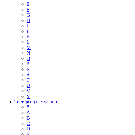
E
F
G
H
I
J
K
L
M
N
O
P
R
S
T
U
V
Y
Тестеры для мужчин
#
A
B
C
D
E