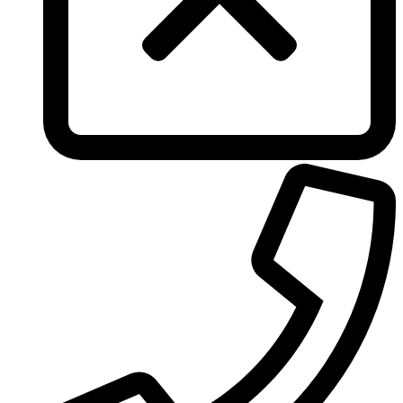
Tous
True Religion
Trussardi
Ungaro
United Colors of Benetton
Univerlook
Valentino
Van Cleef & Arpels
Van Gils
Vanderbilt
Vera Wang
Versace
Victoria's Secret
Victorinox Swiss Army
Viktor & Rolf
Vince Camuto
Xerjoff
Yohji Yamamoto
Yves Rocher
Yves Saint Laurent