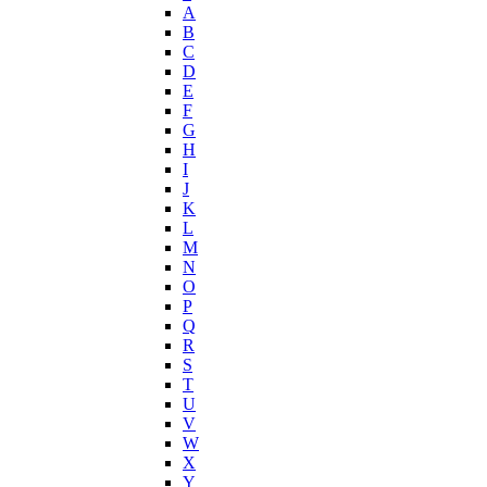
Helena Rubinstein
А
Hermes
B
Histoires de Parfums
C
D
Hollister
E
Houbigant
F
Hugh Parsons
G
Hugo Boss
H
I
Humiecki & Graef
J
Iceberg
K
IKKS
L
Il Profvmo
M
Issey Miyake
N
O
J. Del Pozo
P
Jacques Bogart Group
Q
Jean Couturier
R
Jean Patou
S
T
Jean Paul Gaultier
U
Jennifer Lopez
V
Jil Sander
W
Jimmy Choo
X
Jo Malone
Y