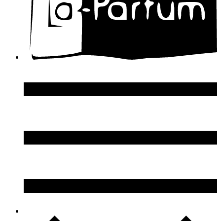
DSquared2
Dupont S.T.
Echosline
Elie Saab
Elizabeth Arden
Elizabeth Taylor
Ellen Tracy
Emanuel Ungaro
Emilio Pucci
Enrico Gi
Eon Productions
Escada
Escentric Molecules
Essential Parfums
Estee Lauder
Estelle Ewen
Etat Libre d`Orange
Etro
Evian
Ex Nihilo