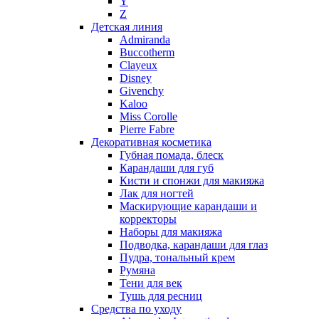
Y
Nikos
Z
Nina Ricci
Детская линия
Admiranda
Nino Cerruti
Buccotherm
Nuhi
Clayeux
Nu_Be
Disney
Odin
Givenchy
Kaloo
Olfactive Studio
Miss Corolle
Oscar De La Renta
Pierre Fabre
Otoori
Декоративная косметика
Paco Rabanne
Губная помада, блеск
Paloma Picasso
Карандаши для губ
Кисти и спонжи для макияжа
Parfumerie Generale
Лак для ногтей
Parfums de Marly
Маскирующие карандаши и
Patrizia Pepe
корректоры
Paul Smith
Наборы для макияжа
Подводка, карандаши для глаз
Penhaligon's
Пудра, тональный крем
Pepe Jeans
Румяна
Perry Ellis
Тени для век
Peynet
Тушь для ресниц
Pierre Balmain
Средства по уходу