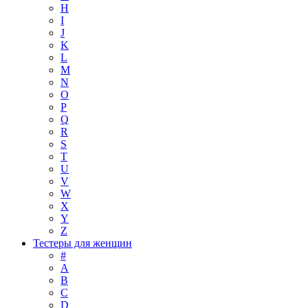
H
I
J
K
L
M
N
O
P
Q
R
S
T
U
V
W
X
Y
Z
Тестеры для женщин
#
A
B
C
D