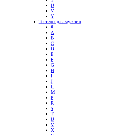
Mark Buxton
U
Masaki Matsushima
V
Maurer & Wirtz
Y
Max Deville
Тестеры для мужчин
Max Factor
#
A
Max Mara
B
Maybelline
C
Mercedes-Benz
D
Mexx
E
F
Michael Kors
G
Miller et Bertaux
H
Missoni
I
Miu Miu
J
Molton Brown
L
M
Montale
P
Montblanc
R
Moschino
S
Naomi Campbell
T
U
Narciso Rodriguez
V
Nasomatto
X
Nike