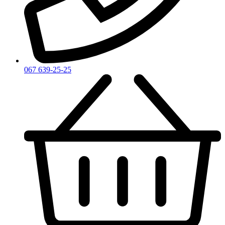
Zadig & Voltaire
Zarkoperfume
Zegna
Zirh
067 639-25-25