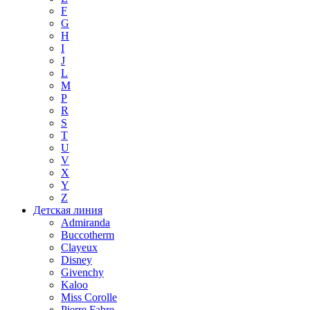
F
G
H
I
J
L
M
P
R
S
T
U
V
X
Y
Z
Детская линия
Admiranda
Buccotherm
Clayeux
Disney
Givenchy
Kaloo
Miss Corolle
Pierre Fabre