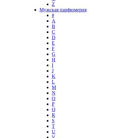
Z
John Galliano
Мужская парфюмерия
John Richmond
#
John Varvatos
A
Joop!
B
C
Jovoy
D
Judith Leiber
E
Juicy Couture
F
Juliette Has A Gun
G
Kanebo
H
I
Karen Low
J
Karl Lagerfeld
K
Keiko Mecheri
L
Kenneth Cole
M
N
Kenzo
O
Kilian
P
Kinski
Q
Kiton
R
Kleral System
S
T
Korloff
U
L'Artisan Parfumeur
V