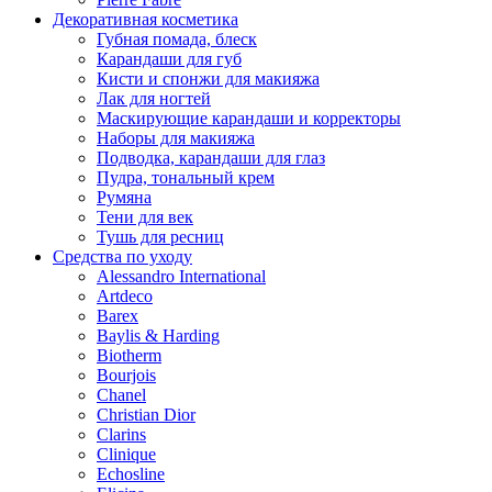
Декоративная косметика
Губная помада, блеск
Карандаши для губ
Кисти и спонжи для макияжа
Лак для ногтей
Маскирующие карандаши и корректоры
Наборы для макияжа
Подводка, карандаши для глаз
Пудра, тональный крем
Румяна
Тени для век
Тушь для ресниц
Средства по уходу
Alessandro International
Artdeco
Barex
Baylis & Harding
Biotherm
Bourjois
Chanel
Christian Dior
Clarins
Clinique
Echosline