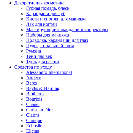
Декоративная косметика
Губная помада, блеск
Карандаши для губ
Кисти и спонжи для макияжа
Лак для ногтей
Маскирующие карандаши и корректоры
Наборы для макияжа
Подводка, карандаши для глаз
Пудра, тональный крем
Румяна
Тени для век
Тушь для ресниц
Средства по уходу
Alessandro International
Artdeco
Barex
Baylis & Harding
Biotherm
Bourjois
Chanel
Christian Dior
Clarins
Clinique
Echosline
Elicina