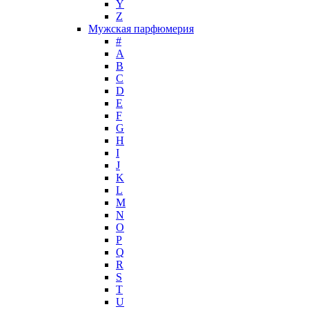
Y
John Galliano
Z
John Richmond
Мужская парфюмерия
John Varvatos
#
Joop!
A
B
Jovoy
C
Judith Leiber
D
Juicy Couture
E
Juliette Has A Gun
F
Kanebo
G
H
Karen Low
I
Karl Lagerfeld
J
Keiko Mecheri
K
Kenneth Cole
L
M
Kenzo
N
Kilian
O
Kinski
P
Kiton
Q
Kleral System
R
S
Korloff
T
L'Artisan Parfumeur
U