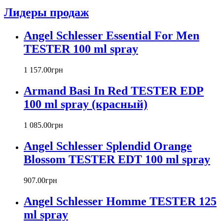
Azzaro
Лидеры продаж
Badgley Mischka
Baldinini
Angel Schlesser Essential For Men
Banana Republic
TESTER 100 ml spray
Barex
Betty Barclay
1 157
.
00
грн
Beyonce
Bill Blass
Armand Basi In Red TESTER EDP
Biotherm
100 ml spray (красный)
Blumarine
Bond № 9
1 085
.
00
грн
Bottega Veneta
Boucheron
Angel Schlesser Splendid Orange
Bourjois
Blossom TESTER EDT 100 ml spray
Britney Spears
Bruno Banani
Burberry
907
.
00
грн
Bvlgari
Angel Schlesser Homme TESTER 125
Byblos
Byredo
ml spray