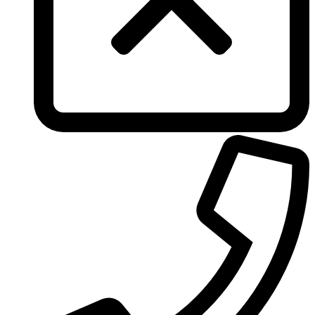
Tous
True Religion
Trussardi
Ungaro
United Colors of Benetton
Univerlook
Valentino
Van Cleef & Arpels
Van Gils
Vanderbilt
Vera Wang
Versace
Victoria's Secret
Victorinox Swiss Army
Viktor & Rolf
Vince Camuto
Xerjoff
Yohji Yamamoto
Yves Rocher
Yves Saint Laurent
Zadig & Voltaire