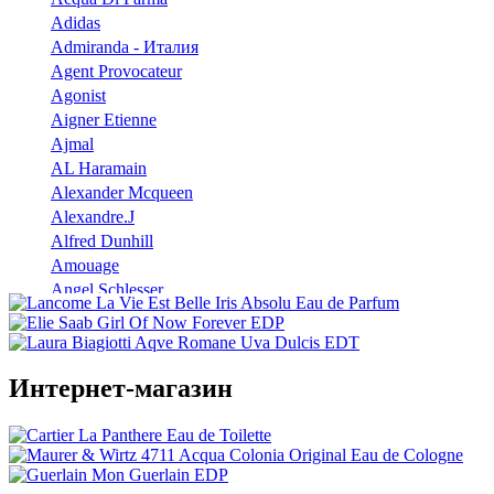
Adidas
Admiranda - Италия
Agent Provocateur
Agonist
Aigner Etienne
Ajmal
AL Haramain
Alexander Mcqueen
Alexandre.J
Alfred Dunhill
Amouage
Angel Schlesser
Anna Sui
Annayake
Annick Goutal
Интернет-магазин
Antonio Banderas
Aramis
Armaf
Armand Basi
Atelier Cologne