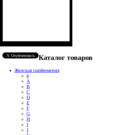
Каталог товаров
Женская парфюмерия
#
А
B
C
D
E
F
G
H
I
J