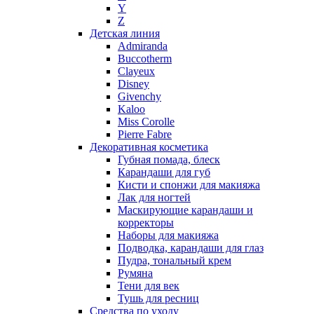
Nikos
Y
Nina Ricci
Z
Детская линия
Nino Cerruti
Admiranda
Nuhi
Buccotherm
Nu_Be
Clayeux
Odin
Disney
Givenchy
Olfactive Studio
Kaloo
Oscar De La Renta
Miss Corolle
Otoori
Pierre Fabre
Paco Rabanne
Декоративная косметика
Paloma Picasso
Губная помада, блеск
Карандаши для губ
Parfumerie Generale
Кисти и спонжи для макияжа
Parfums de Marly
Лак для ногтей
Patrizia Pepe
Маскирующие карандаши и
Paul Smith
корректоры
Наборы для макияжа
Penhaligon's
Подводка, карандаши для глаз
Pepe Jeans
Пудра, тональный крем
Perry Ellis
Румяна
Peynet
Тени для век
Pierre Balmain
Тушь для ресниц
Средства по уходу
Pierre Guillaume