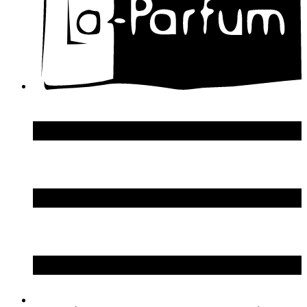
DSquared2
Dupont S.T.
Echosline
Elie Saab
Elizabeth Arden
Elizabeth Taylor
Ellen Tracy
Emanuel Ungaro
Emilio Pucci
Enrico Gi
Eon Productions
Escada
Escentric Molecules
Essential Parfums
Estee Lauder
Estelle Ewen
Etat Libre d`Orange
Etro
Evian
Ex Nihilo