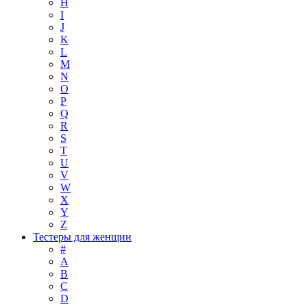
H
I
J
K
L
M
N
O
P
Q
R
S
T
U
V
W
X
Y
Z
Тестеры для женщин
#
A
B
C
D