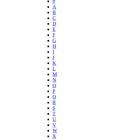
#
Hermes
А
Histoires de Parfums
B
C
Hollister
D
Houbigant
E
Hugh Parsons
F
Hugo Boss
G
H
Humiecki & Graef
I
Iceberg
J
IKKS
K
Il Profvmo
L
Issey Miyake
M
N
J. Del Pozo
O
Jacques Bogart Group
P
Jean Couturier
Q
Jean Patou
R
S
Jean Paul Gaultier
T
Jennifer Lopez
U
Jil Sander
V
Jimmy Choo
W
Jo Malone
X