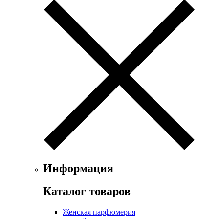
Exte
Faconnable
Fendi
Ferrari
Floris
Franck Boclet
Franck Olivier
Frapin
Geoffrey Beene
Geparlys
Ghost
Gian Marco Venturi
Gianfranco Ferre
Giorgio Armani
Giorgio Monti
Givenchy
Информация
Gritti
Gucci
Каталог товаров
Guerlain
Guy Laroche
Женская парфюмерия
Helena Rubinstein