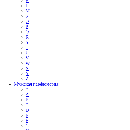
K
L
M
N
O
P
Q
R
S
T
U
V
W
X
Y
Z
Мужская парфюмерия
#
A
B
C
D
E
F
G