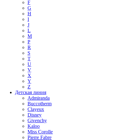
F
G
H
I
J
L
M
P
R
S
T
U
V
X
Y
Z
Детская линия
Admiranda
Buccotherm
Clayeux
Disney
Givenchy
Kaloo
Miss Corolle
Pierre Fabre