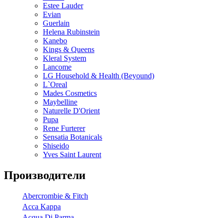
Estee Lauder
Evian
Guerlain
Helena Rubinstein
Kanebo
Kings & Queens
Kleral System
Lancome
LG Household & Health (Beyound)
L`Oreal
Mades Cosmetics
Maybelline
Naturelle D'Orient
Pupa
Rene Furterer
Sensatia Botanicals
Shiseido
Yves Saint Laurent
Производители
Abercrombie & Fitch
Acca Kappa
Acqua Di Parma