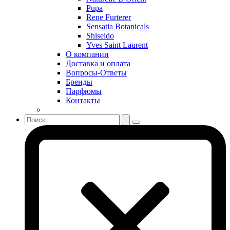
Sergio Tacchini
Pupa
Rene Furterer
Shakira
Sensatia Botanicals
Shiseido
Shiseido
Sisley
Yves Saint Laurent
Sonia Rykiel
О компании
Stella McCartney
Доставка и оплата
Вопросы-Ответы
Stephane Humbert Lucas 777
Бренды
Swarovski
Парфюмы
Syed Junaid Alam
Контакты
Teo Cabanel
Thalac
The Different Company
The Vagabond Prince
The Voice
Thierry Mugler
Tiffany & Co
Tiziana Terenzi
Tom Ford
Tommy Hilfiger
Torrente