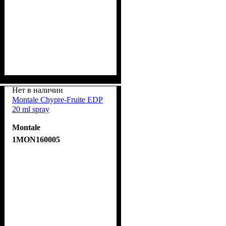
Нет в наличии
Montale Chypre-Fruite EDP
20 ml spray
Montale
1MON160005