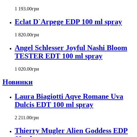
Cacharel
Calvin Klein
1 193
.
00
грн
Canali
Eclat D`Arpege EDP 100 ml spray
Carla Fracci
Carlos Moya
1 820
.
00
грн
Carolina Herrera
Caron
Angel Schlesser Joyful Nashi Bloom
Cartier
TESTER EDT 100 ml spray
Chanel
Charriol
Chevignon
1 020
.
00
грн
Chloe
Новинки
Chopard
Christian Audigier
Laura Biagiotti Aqve Romane Uva
Christian Dior
Christian Lacroix
Dulcis EDT 100 ml spray
Christina Aguilera
Cindy Crawford
2 211
.
00
грн
Clinique
Clive Christian
Thierry Mugler Alien Goddess EDP
CnR Create