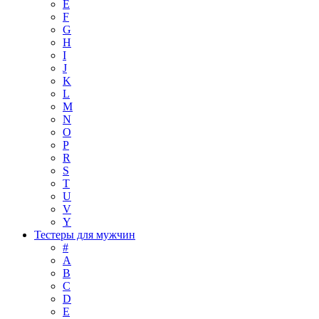
E
F
G
H
I
J
K
L
M
N
O
P
R
S
T
U
V
Y
Тестеры для мужчин
#
A
B
C
D
E