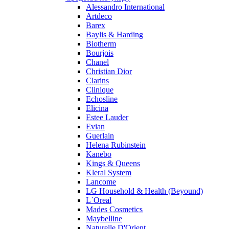
Alessandro International
Prada
Artdeco
Princesse Marina De Bourbon
Barex
Profumi di Pantelleria
Baylis & Harding
Biotherm
Pupa
Bourjois
Ralph Lauren
Chanel
Ramon Molvizar
Christian Dior
Rampage
Clarins
Remy Latour
Clinique
Echosline
Repetto
Elicina
Roberto Cavalli
Estee Lauder
Roberto Verino
Evian
Roccobarocco
Guerlain
Helena Rubinstein
Rochas
Kanebo
Rubino Cosmetics
Kings & Queens
S. Oliver
Kleral System
Salvador Dali
Lancome
Salvatore Ferragamo
LG Household & Health (Beyound)
L`Oreal
Sarah Jessica Parker
Mades Cosmetics
Sean John
Maybelline
Serge Lutens
Naturelle D'Orient