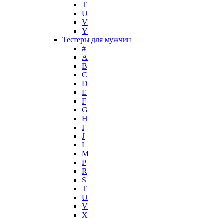
T
Masaki Matsushima
U
Maurer & Wirtz
V
Max Deville
Y
Max Factor
Тестеры для мужчин
#
Max Mara
A
Maybelline
B
Mercedes-Benz
C
Mexx
D
E
Michael Kors
F
Miller et Bertaux
G
Missoni
H
Miu Miu
I
Molton Brown
J
L
Montale
M
Montblanc
P
Moschino
R
Naomi Campbell
S
T
Narciso Rodriguez
U
Nasomatto
V
Nike
X