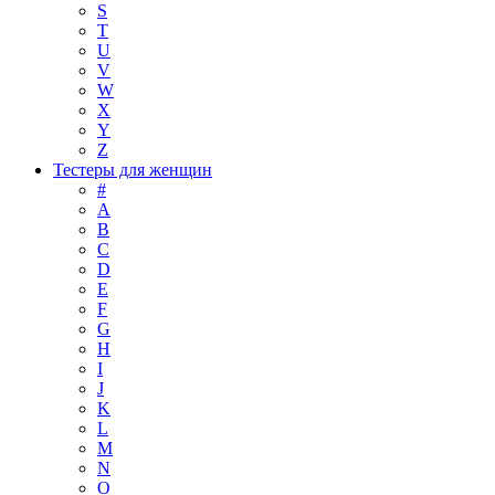
S
T
U
V
W
X
Y
Z
Тестеры для женщин
#
A
B
C
D
E
F
G
H
I
J
K
L
M
N
O