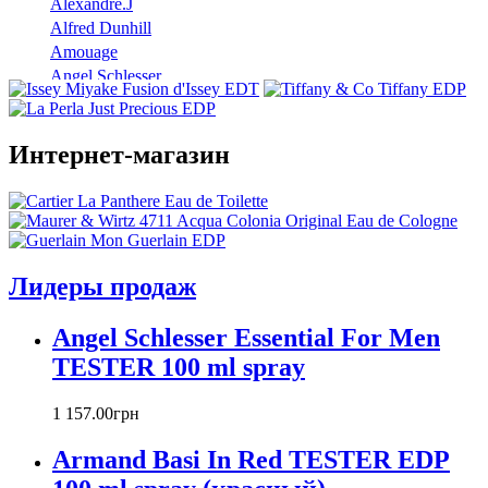
Alexandre.J
Alfred Dunhill
Amouage
Angel Schlesser
Anna Sui
Annayake
Annick Goutal
Интернет-магазин
Antonio Banderas
Aramis
Armaf
Armand Basi
Atelier Cologne
Лидеры продаж
Azzaro
Badgley Mischka
Angel Schlesser Essential For Men
Baldinini
TESTER 100 ml spray
Banana Republic
Barex
Betty Barclay
1 157
.
00
грн
Beyonce
Armand Basi In Red TESTER EDP
Bill Blass
Biotherm