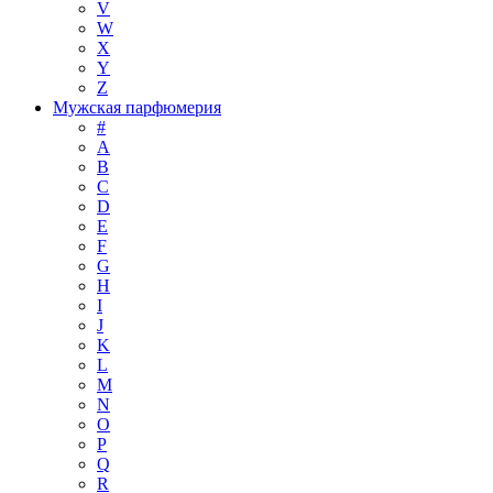
V
W
X
Y
Z
Мужская парфюмерия
#
A
B
C
D
E
F
G
H
I
J
K
L
M
N
O
P
Q
R