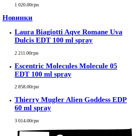
Charriol
1 020
.
00
грн
Chevignon
Новинки
Chloe
Chopard
Christian Audigier
Laura Biagiotti Aqve Romane Uva
Christian Dior
Dulcis EDT 100 ml spray
Christian Lacroix
Christina Aguilera
2 211
.
00
грн
Cindy Crawford
Clinique
Escentric Molecules Molecule 05
Clive Christian
EDT 100 ml spray
CnR Create
Cofinluxe
2 858
.
00
грн
Comme Des Garcons
Costume National
Thierry Mugler Alien Goddess EDP
Couch
60 ml spray
Courreges
Creed
3 014
.
00
грн
Cristiano Ronaldo
Cristobal Balenciaga