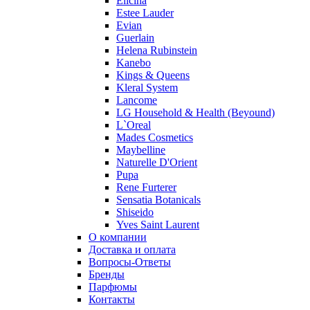
Elicina
Repetto
Estee Lauder
Roberto Cavalli
Evian
Roberto Verino
Guerlain
Roccobarocco
Helena Rubinstein
Kanebo
Rochas
Kings & Queens
Rubino Cosmetics
Kleral System
S. Oliver
Lancome
Salvador Dali
LG Household & Health (Beyound)
Salvatore Ferragamo
L`Oreal
Mades Cosmetics
Sarah Jessica Parker
Maybelline
Sean John
Naturelle D'Orient
Serge Lutens
Pupa
Sergio Tacchini
Rene Furterer
Sensatia Botanicals
Shakira
Shiseido
Shiseido
Yves Saint Laurent
Sisley
О компании
Sonia Rykiel
Доставка и оплата
Stella McCartney
Вопросы-Ответы
Бренды
Stephane Humbert Lucas 777
Парфюмы
Swarovski
Контакты
Syed Junaid Alam