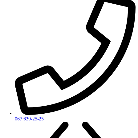
Vanderbilt
Vera Wang
Versace
Victoria's Secret
Victorinox Swiss Army
Viktor & Rolf
Vince Camuto
Xerjoff
Yohji Yamamoto
Yves Rocher
Yves Saint Laurent
Zadig & Voltaire
Zarkoperfume
Zegna
Zirh
067 639-25-25