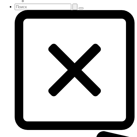
Teo Cabanel
Thalac
The Different Company
The Vagabond Prince
The Voice
Thierry Mugler
Tiffany & Co
Tiziana Terenzi
Tom Ford
Tommy Hilfiger
Torrente
Tous
True Religion
Trussardi
Ungaro
United Colors of Benetton
Univerlook
Valentino
Van Cleef & Arpels
Van Gils