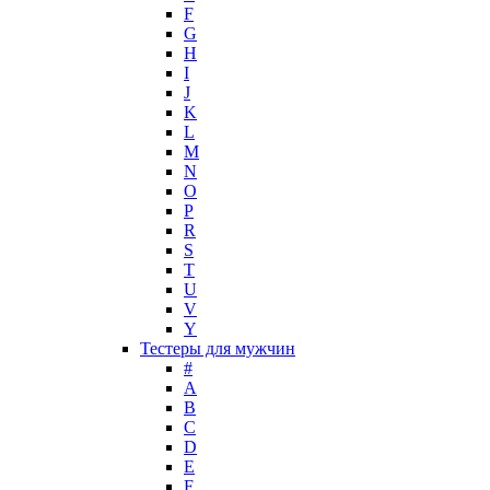
Laura Biagiotti
F
Loewe
G
H
Lolita Lempicka
I
Louis Feraud
J
M. Micallef
K
Mades Cosmetics
L
Maison Francis Kurkdjian
M
N
Mancera
O
Mandarina Duck
P
Marc Jacobs
R
Maria Sharapova
S
T
Mark Buxton
U
Masaki Matsushima
V
Maurer & Wirtz
Y
Max Deville
Тестеры для мужчин
Max Factor
#
A
Max Mara
B
Maybelline
C
Mercedes-Benz
D
Mexx
E
F
Michael Kors