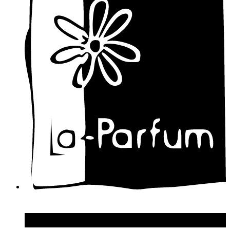
Cuarzo Signature
Cuba Paris
D'orsay
Damien Bash
David Yurman
Davidoff
Designer Shaik
Diesel
Diptyque
Disney
Dolce & Gabbana
Donna Karan
DSquared2
Dupont S.T.
Echosline
Elie Saab
Elizabeth Arden
Elizabeth Taylor
Ellen Tracy
Emanuel Ungaro
Emilio Pucci