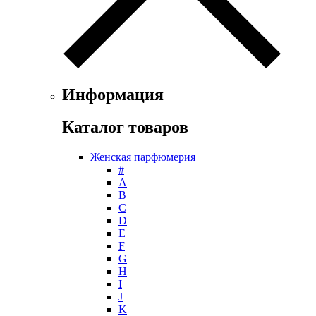
Geparlys
Ghost
Gian Marco Venturi
Gianfranco Ferre
Giorgio Armani
Giorgio Monti
Информация
Givenchy
Gritti
Каталог товаров
Gucci
Guerlain
Женская парфюмерия
Guy Laroche
#
Helena Rubinstein
А
Hermes
B
Histoires de Parfums
C
D
Hollister
E
Houbigant
F
Hugh Parsons
G
Hugo Boss
H
I
Humiecki & Graef
J
Iceberg
K
IKKS