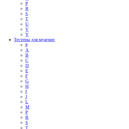
P
R
S
T
U
V
Y
Тестеры для мужчин
#
A
B
C
D
E
F
G
H
I
J
L
M
P
R
S
T