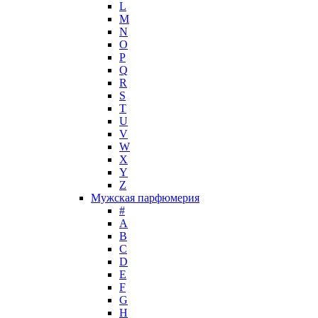
L
Il Profvmo
M
Issey Miyake
N
O
J. Del Pozo
P
Jacques Bogart Group
Q
Jean Couturier
R
Jean Patou
S
T
Jean Paul Gaultier
U
Jennifer Lopez
V
Jil Sander
W
Jimmy Choo
X
Jo Malone
Y
Z
John Galliano
Мужская парфюмерия
John Richmond
#
John Varvatos
A
Joop!
B
C
Jovoy
D
Judith Leiber
E
Juicy Couture
F
Juliette Has A Gun
G
Kanebo
H