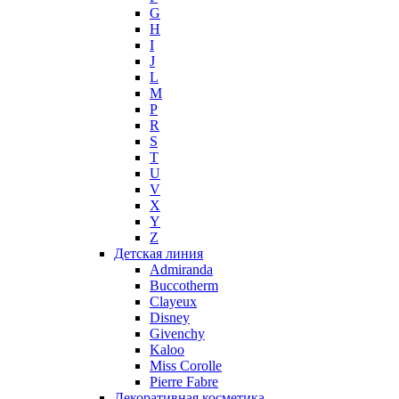
G
Miller et Bertaux
H
Missoni
I
Miu Miu
J
Molton Brown
L
M
Montale
P
Montblanc
R
Moschino
S
Naomi Campbell
T
U
Narciso Rodriguez
V
Nasomatto
X
Nike
Y
Nikos
Z
Nina Ricci
Детская линия
Admiranda
Nino Cerruti
Buccotherm
Nuhi
Clayeux
Nu_Be
Disney
Odin
Givenchy
Kaloo
Olfactive Studio
Miss Corolle
Oscar De La Renta
Pierre Fabre
Otoori
Декоративная косметика