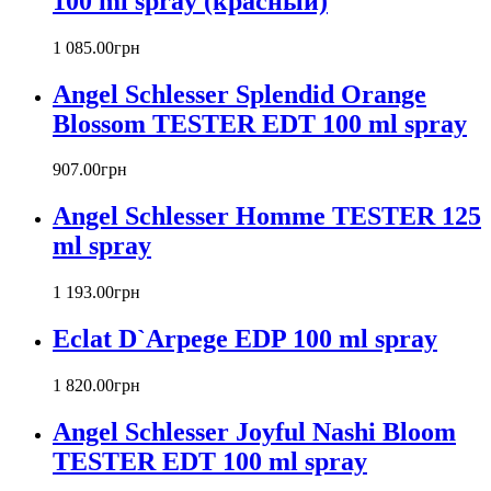
100 ml spray (красный)
Blumarine
Bond № 9
1 085
.
00
грн
Bottega Veneta
Angel Schlesser Splendid Orange
Boucheron
Bourjois
Blossom TESTER EDT 100 ml spray
Britney Spears
Bruno Banani
907
.
00
грн
Burberry
Angel Schlesser Homme TESTER 125
Bvlgari
Byblos
ml spray
Byredo
Cacharel
1 193
.
00
грн
Calvin Klein
Canali
Eclat D`Arpege EDP 100 ml spray
Carla Fracci
Carlos Moya
1 820
.
00
грн
Carolina Herrera
Angel Schlesser Joyful Nashi Bloom
Caron
Cartier
TESTER EDT 100 ml spray
Chanel