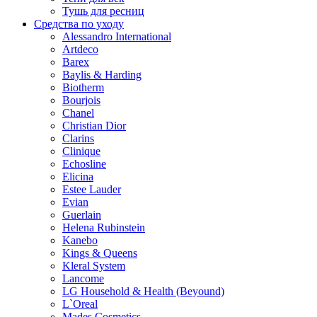
Тушь для ресниц
Средства по уходу
Alessandro International
Artdeco
Barex
Baylis & Harding
Biotherm
Bourjois
Chanel
Christian Dior
Clarins
Clinique
Echosline
Elicina
Estee Lauder
Evian
Guerlain
Helena Rubinstein
Kanebo
Kings & Queens
Kleral System
Lancome
LG Household & Health (Beyound)
L`Oreal
Mades Cosmetics