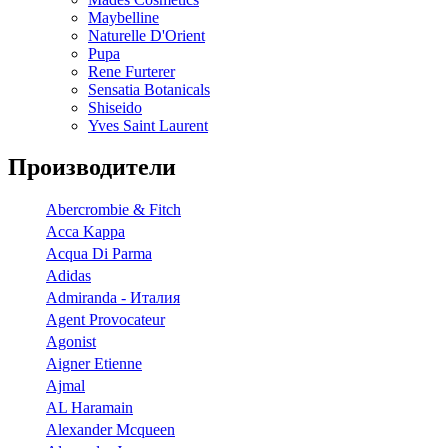
Maybelline
Naturelle D'Orient
Pupa
Rene Furterer
Sensatia Botanicals
Shiseido
Yves Saint Laurent
Производители
Abercrombie & Fitch
Acca Kappa
Acqua Di Parma
Adidas
Admiranda - Италия
Agent Provocateur
Agonist
Aigner Etienne
Ajmal
AL Haramain
Alexander Mcqueen