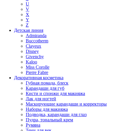
U
V
X
Y
Z
Детская линия
Admiranda
Buccotherm
Clayeux
Disney
Givenchy
Kaloo
Miss Corolle
Pierre Fabre
Декоративная косметика
Губная помада, блеск
Карандаши для губ
Кисти и спонжи для макияжа
Лак для ногтей
Маскирующие карандаши и корректоры
Наборы для макияжа
Подводка, карандаши для глаз
Пудра, тональный крем
Румяна
Тени для век