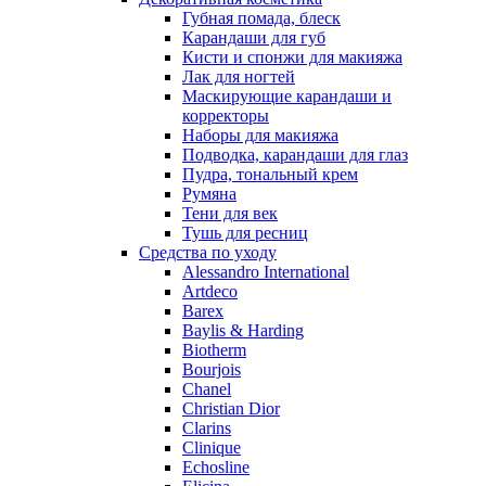
Paco Rabanne
Губная помада, блеск
Paloma Picasso
Карандаши для губ
Кисти и спонжи для макияжа
Parfumerie Generale
Лак для ногтей
Parfums de Marly
Маскирующие карандаши и
Patrizia Pepe
корректоры
Paul Smith
Наборы для макияжа
Подводка, карандаши для глаз
Penhaligon's
Пудра, тональный крем
Pepe Jeans
Румяна
Perry Ellis
Тени для век
Peynet
Тушь для ресниц
Pierre Balmain
Средства по уходу
Alessandro International
Pierre Guillaume
Artdeco
Prada
Barex
Princesse Marina De Bourbon
Baylis & Harding
Profumi di Pantelleria
Biotherm
Bourjois
Pupa
Chanel
Ralph Lauren
Christian Dior
Ramon Molvizar
Clarins
Rampage
Clinique
Remy Latour
Echosline