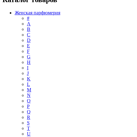
Женская парфюмерия
#
А
B
C
D
E
F
G
H
I
J
K
L
M
N
O
P
Q
R
S
T
U