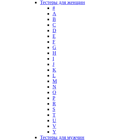
Тестеры для женщин
Lady Gaga
#
Lalique
A
B
Lancome
C
Lanvin
D
Laura Biagiotti
E
Loewe
F
G
Lolita Lempicka
H
Louis Feraud
I
M. Micallef
J
Mades Cosmetics
K
Maison Francis Kurkdjian
L
M
Mancera
N
Mandarina Duck
O
Marc Jacobs
P
Maria Sharapova
R
S
Mark Buxton
T
Masaki Matsushima
U
Maurer & Wirtz
V
Max Deville
Y
Max Factor
Тестеры для мужчин