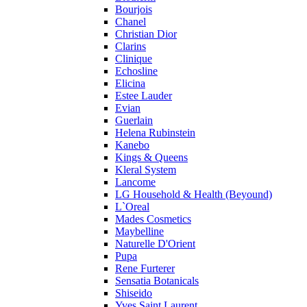
Bourjois
Ralph Lauren
Chanel
Ramon Molvizar
Christian Dior
Rampage
Clarins
Remy Latour
Clinique
Echosline
Repetto
Elicina
Roberto Cavalli
Estee Lauder
Roberto Verino
Evian
Roccobarocco
Guerlain
Helena Rubinstein
Rochas
Kanebo
Rubino Cosmetics
Kings & Queens
S. Oliver
Kleral System
Salvador Dali
Lancome
Salvatore Ferragamo
LG Household & Health (Beyound)
L`Oreal
Sarah Jessica Parker
Mades Cosmetics
Sean John
Maybelline
Serge Lutens
Naturelle D'Orient
Sergio Tacchini
Pupa
Rene Furterer
Shakira
Sensatia Botanicals
Shiseido
Shiseido
Sisley
Yves Saint Laurent