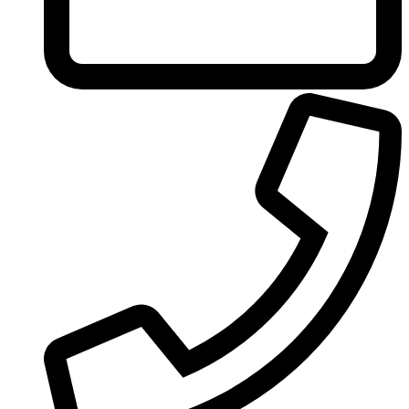
United Colors of Benetton
Univerlook
Valentino
Van Cleef & Arpels
Van Gils
Vanderbilt
Vera Wang
Versace
Victoria's Secret
Victorinox Swiss Army
Viktor & Rolf
Vince Camuto
Xerjoff
Yohji Yamamoto
Yves Rocher
Yves Saint Laurent
Zadig & Voltaire
Zarkoperfume
Zegna
Zirh