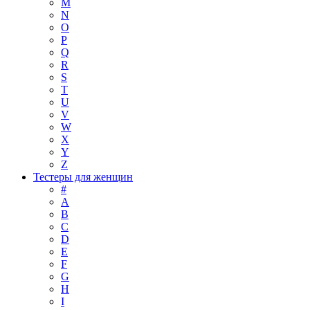
M
N
O
P
Q
R
S
T
U
V
W
X
Y
Z
Тестеры для женщин
#
A
B
C
D
E
F
G
H
I