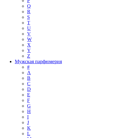
P
Q
R
S
T
U
V
W
X
Y
Z
Мужская парфюмерия
#
A
B
C
D
E
F
G
H
I
J
K
L