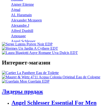
Aigner Etienne
Ajmal
AL Haramain
Alexander Mcqueen
Alexandre.J
Alfred Dunhill
Amouage
Angel Schlesser
Anna Sui
Annayake
Annick Goutal
Интернет-магазин
Antonio Banderas
Aramis
Armaf
Armand Basi
Atelier Cologne
Azzaro
Лидеры продаж
Badgley Mischka
Baldinini
Angel Schlesser Essential For Men
Banana Republic