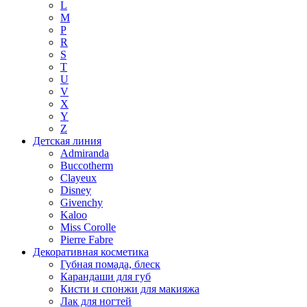
L
M
P
R
S
T
U
V
X
Y
Z
Детская линия
Admiranda
Buccotherm
Clayeux
Disney
Givenchy
Kaloo
Miss Corolle
Pierre Fabre
Декоративная косметика
Губная помада, блеск
Карандаши для губ
Кисти и спонжи для макияжа
Лак для ногтей