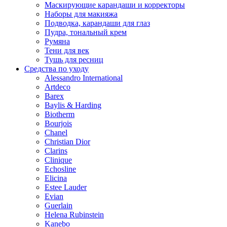
Маскирующие карандаши и корректоры
Наборы для макияжа
Подводка, карандаши для глаз
Пудра, тональный крем
Румяна
Тени для век
Тушь для ресниц
Средства по уходу
Alessandro International
Artdeco
Barex
Baylis & Harding
Biotherm
Bourjois
Chanel
Christian Dior
Clarins
Clinique
Echosline
Elicina
Estee Lauder
Evian
Guerlain
Helena Rubinstein
Kanebo