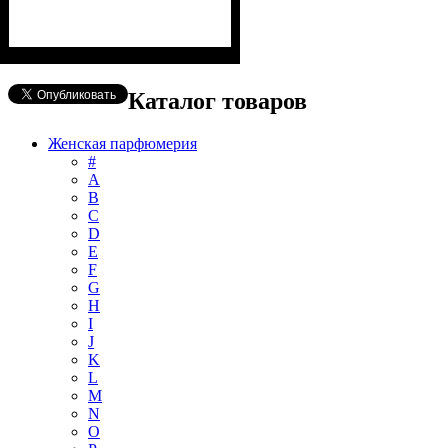
Каталог товаров
Женская парфюмерия
#
А
B
C
D
E
F
G
H
I
J
K
L
M
N
O