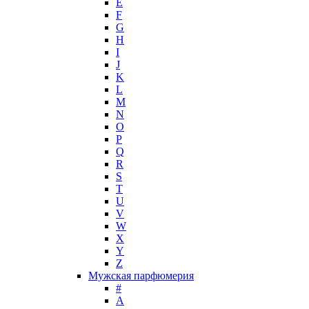
E
Hugh Parsons
F
Hugo Boss
G
H
Humiecki & Graef
I
Iceberg
J
IKKS
K
Il Profvmo
L
Issey Miyake
M
N
J. Del Pozo
O
Jacques Bogart Group
P
Jean Couturier
Q
Jean Patou
R
S
Jean Paul Gaultier
T
Jennifer Lopez
U
Jil Sander
V
Jimmy Choo
W
Jo Malone
X
Y
John Galliano
Z
John Richmond
Мужская парфюмерия
John Varvatos
#
Joop!
A