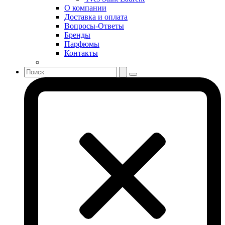
Sonia Rykiel
О компании
Stella McCartney
Доставка и оплата
Вопросы-Ответы
Stephane Humbert Lucas 777
Бренды
Swarovski
Парфюмы
Syed Junaid Alam
Контакты
Teo Cabanel
Thalac
The Different Company
The Vagabond Prince
The Voice
Thierry Mugler
Tiffany & Co
Tiziana Terenzi
Tom Ford
Tommy Hilfiger
Torrente
Tous
True Religion
Trussardi
Ungaro