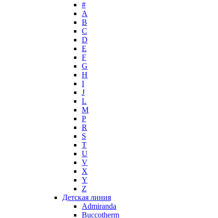
#
Max Mara
A
Maybelline
B
Mercedes-Benz
C
Mexx
D
E
Michael Kors
F
Miller et Bertaux
G
Missoni
H
Miu Miu
I
Molton Brown
J
L
Montale
M
Montblanc
P
Moschino
R
Naomi Campbell
S
T
Narciso Rodriguez
U
Nasomatto
V
Nike
X
Nikos
Y
Nina Ricci
Z
Детская линия
Nino Cerruti
Admiranda
Nuhi
Buccotherm