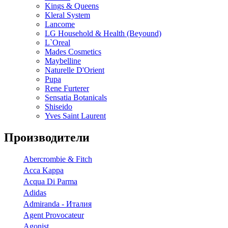
Kings & Queens
Kleral System
Lancome
LG Household & Health (Beyound)
L`Oreal
Mades Cosmetics
Maybelline
Naturelle D'Orient
Pupa
Rene Furterer
Sensatia Botanicals
Shiseido
Yves Saint Laurent
Производители
Abercrombie & Fitch
Acca Kappa
Acqua Di Parma
Adidas
Admiranda - Италия
Agent Provocateur
Agonist