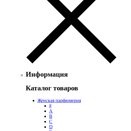
Floris
Franck Boclet
Franck Olivier
Frapin
Geoffrey Beene
Geparlys
Ghost
Gian Marco Venturi
Gianfranco Ferre
Giorgio Armani
Giorgio Monti
Givenchy
Информация
Gritti
Gucci
Каталог товаров
Guerlain
Guy Laroche
Женская парфюмерия
Helena Rubinstein
#
Hermes
А
Histoires de Parfums
B
C
Hollister
D
Houbigant