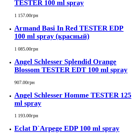
TESTER 100 ml spray
Barex
Betty Barclay
1 157
.
00
грн
Beyonce
Bill Blass
Armand Basi In Red TESTER EDP
Biotherm
100 ml spray (красный)
Blumarine
Bond № 9
1 085
.
00
грн
Bottega Veneta
Boucheron
Angel Schlesser Splendid Orange
Bourjois
Blossom TESTER EDT 100 ml spray
Britney Spears
Bruno Banani
Burberry
907
.
00
грн
Bvlgari
Angel Schlesser Homme TESTER 125
Byblos
Byredo
ml spray
Cacharel
Calvin Klein
1 193
.
00
грн
Canali
Eclat D`Arpege EDP 100 ml spray
Carla Fracci