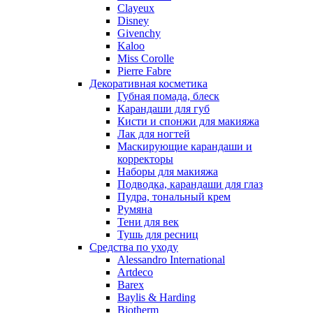
Nu_Be
Clayeux
Odin
Disney
Givenchy
Olfactive Studio
Kaloo
Oscar De La Renta
Miss Corolle
Otoori
Pierre Fabre
Paco Rabanne
Декоративная косметика
Paloma Picasso
Губная помада, блеск
Карандаши для губ
Parfumerie Generale
Кисти и спонжи для макияжа
Parfums de Marly
Лак для ногтей
Patrizia Pepe
Маскирующие карандаши и
Paul Smith
корректоры
Наборы для макияжа
Penhaligon's
Подводка, карандаши для глаз
Pepe Jeans
Пудра, тональный крем
Perry Ellis
Румяна
Peynet
Тени для век
Pierre Balmain
Тушь для ресниц
Средства по уходу
Pierre Guillaume
Alessandro International
Prada
Artdeco
Princesse Marina De Bourbon
Barex
Profumi di Pantelleria
Baylis & Harding
Biotherm
Pupa