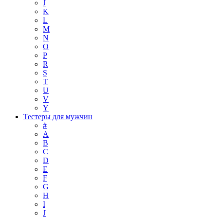
J
K
L
M
N
O
P
R
S
T
U
V
Y
Тестеры для мужчин
#
A
B
C
D
E
F
G
H
I
J