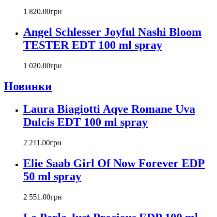
Carlos Moya
1 820
.
00
грн
Carolina Herrera
Caron
Angel Schlesser Joyful Nashi Bloom
Cartier
TESTER EDT 100 ml spray
Chanel
Charriol
Chevignon
1 020
.
00
грн
Chloe
Новинки
Chopard
Christian Audigier
Laura Biagiotti Aqve Romane Uva
Christian Dior
Christian Lacroix
Dulcis EDT 100 ml spray
Christina Aguilera
Cindy Crawford
2 211
.
00
грн
Clinique
Clive Christian
Elie Saab Girl Of Now Forever EDP
CnR Create
50 ml spray
Cofinluxe
Comme Des Garcons
2 551
.
00
грн
Costume National
Couch