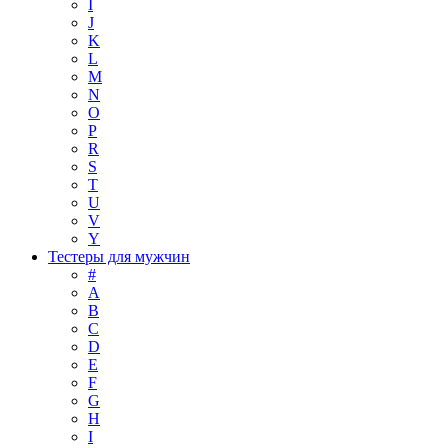
I
J
K
L
M
N
O
P
R
S
T
U
V
Y
Тестеры для мужчин
#
A
B
C
D
E
F
G
H
I