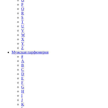
O
P
Q
R
S
T
U
V
W
X
Y
Z
Мужская парфюмерия
#
A
B
C
D
E
F
G
H
I
J
K