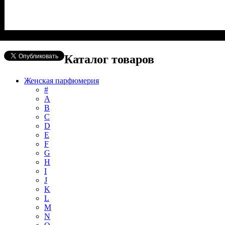
Каталог товаров
Женская парфюмерия
#
А
B
C
D
E
F
G
H
I
J
K
L
M
N