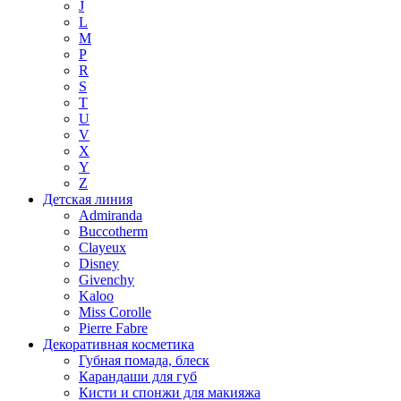
J
L
M
P
R
S
T
U
V
X
Y
Z
Детская линия
Admiranda
Buccotherm
Clayeux
Disney
Givenchy
Kaloo
Miss Corolle
Pierre Fabre
Декоративная косметика
Губная помада, блеск
Карандаши для губ
Кисти и спонжи для макияжа