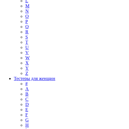
L
M
N
O
P
Q
R
S
T
U
V
W
X
Y
Z
Тестеры для женщин
#
A
B
C
D
E
F
G
H