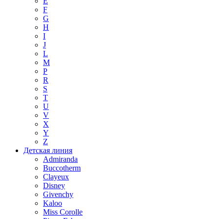
E
F
G
H
I
J
L
M
P
R
S
T
U
V
X
Y
Z
Детская линия
Admiranda
Buccotherm
Clayeux
Disney
Givenchy
Kaloo
Miss Corolle