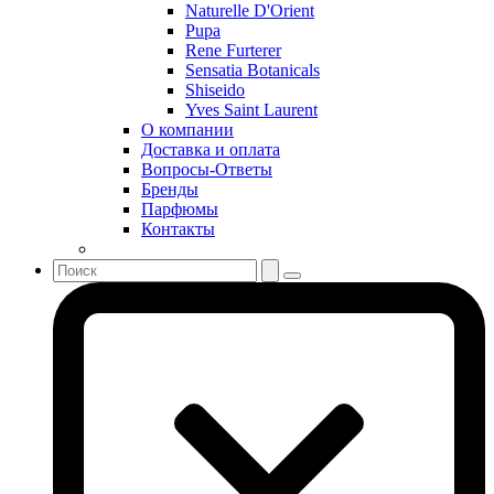
Serge Lutens
Naturelle D'Orient
Sergio Tacchini
Pupa
Rene Furterer
Shakira
Sensatia Botanicals
Shiseido
Shiseido
Sisley
Yves Saint Laurent
Sonia Rykiel
О компании
Stella McCartney
Доставка и оплата
Вопросы-Ответы
Stephane Humbert Lucas 777
Бренды
Swarovski
Парфюмы
Syed Junaid Alam
Контакты
Teo Cabanel
Thalac
The Different Company
The Vagabond Prince
The Voice
Thierry Mugler
Tiffany & Co
Tiziana Terenzi
Tom Ford
Tommy Hilfiger
Torrente