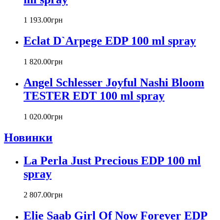
Cacharel
Calvin Klein
1 193
.
00
грн
Canali
Eclat D`Arpege EDP 100 ml spray
Carla Fracci
Carlos Moya
1 820
.
00
грн
Carolina Herrera
Caron
Angel Schlesser Joyful Nashi Bloom
Cartier
TESTER EDT 100 ml spray
Chanel
Charriol
Chevignon
1 020
.
00
грн
Chloe
Новинки
Chopard
Christian Audigier
La Perla Just Precious EDP 100 ml
Christian Dior
Christian Lacroix
spray
Christina Aguilera
Cindy Crawford
2 807
.
00
грн
Clinique
Clive Christian
Elie Saab Girl Of Now Forever EDP