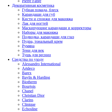
Pierre Fabre
Декоративная косметика
Губная помада, блеск
Карандаши для губ
Кисти и спонжи для макияжа
Лак для ногтей
Маскирующие карандаши и корректоры
Наборы для макияжа
Подводка, карандаши для глаз
Пудра, тональный крем
Румяна
Тени для век
Тушь для ресниц
Средства по уходу
Alessandro International
Artdeco
Barex
Baylis & Harding
Biotherm
Bourjois
Chanel
Christian Dior
Clarins
Clinique
Echosline