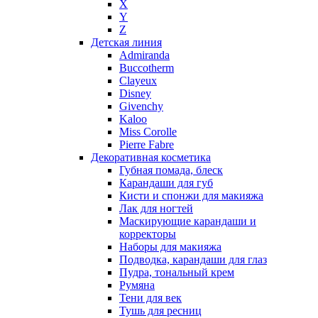
X
Nikos
Y
Nina Ricci
Z
Детская линия
Nino Cerruti
Admiranda
Nuhi
Buccotherm
Nu_Be
Clayeux
Odin
Disney
Givenchy
Olfactive Studio
Kaloo
Oscar De La Renta
Miss Corolle
Otoori
Pierre Fabre
Paco Rabanne
Декоративная косметика
Paloma Picasso
Губная помада, блеск
Карандаши для губ
Parfumerie Generale
Кисти и спонжи для макияжа
Parfums de Marly
Лак для ногтей
Patrizia Pepe
Маскирующие карандаши и
Paul Smith
корректоры
Наборы для макияжа
Penhaligon's
Подводка, карандаши для глаз
Pepe Jeans
Пудра, тональный крем
Perry Ellis
Румяна
Peynet
Тени для век
Pierre Balmain
Тушь для ресниц