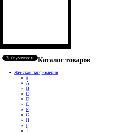
Каталог товаров
Женская парфюмерия
#
А
B
C
D
E
F
G
H
I
J