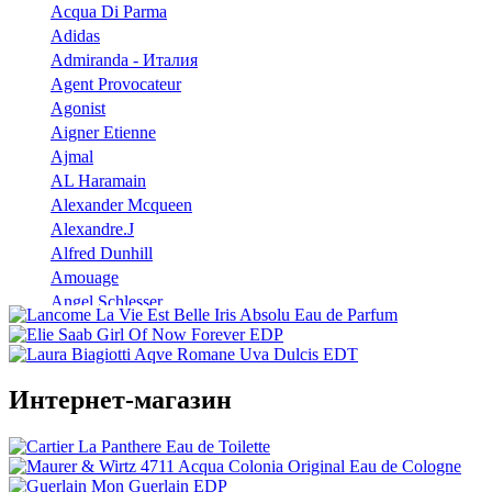
Acqua Di Parma
Adidas
Admiranda - Италия
Agent Provocateur
Agonist
Aigner Etienne
Ajmal
AL Haramain
Alexander Mcqueen
Alexandre.J
Alfred Dunhill
Amouage
Angel Schlesser
Anna Sui
Annayake
Annick Goutal
Интернет-магазин
Antonio Banderas
Aramis
Armaf
Armand Basi