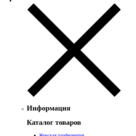
Exte
Faconnable
Fendi
Ferrari
Floris
Franck Boclet
Franck Olivier
Frapin
Geoffrey Beene
Geparlys
Ghost
Gian Marco Venturi
Gianfranco Ferre
Giorgio Armani
Giorgio Monti
Givenchy
Информация
Gritti
Gucci
Каталог товаров
Guerlain
Guy Laroche
Женская парфюмерия