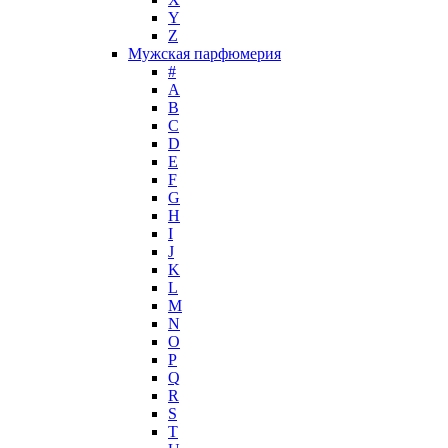
Y
John Galliano
Z
John Richmond
Мужская парфюмерия
John Varvatos
#
Joop!
A
B
Jovoy
C
Judith Leiber
D
Juicy Couture
E
Juliette Has A Gun
F
Kanebo
G
H
Karen Low
I
Karl Lagerfeld
J
Keiko Mecheri
K
Kenneth Cole
L
M
Kenzo
N
Kilian
O
Kinski
P
Kiton
Q
Kleral System
R
S
Korloff
T
L'Artisan Parfumeur