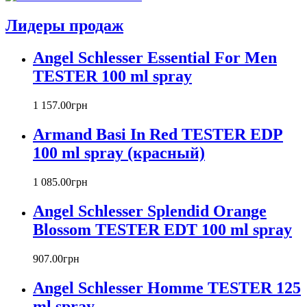
Atelier Cologne
Azzaro
Лидеры продаж
Badgley Mischka
Baldinini
Angel Schlesser Essential For Men
Banana Republic
TESTER 100 ml spray
Barex
Betty Barclay
1 157
.
00
грн
Beyonce
Bill Blass
Armand Basi In Red TESTER EDP
Biotherm
100 ml spray (красный)
Blumarine
Bond № 9
1 085
.
00
грн
Bottega Veneta
Boucheron
Angel Schlesser Splendid Orange
Bourjois
Blossom TESTER EDT 100 ml spray
Britney Spears
Bruno Banani
Burberry
907
.
00
грн
Bvlgari
Angel Schlesser Homme TESTER 125
Byblos
Byredo
ml spray