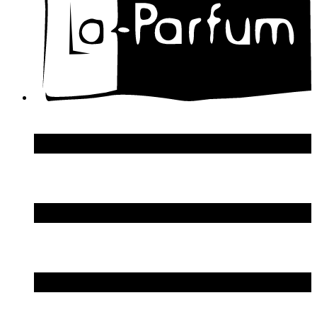
Donna Karan
DSquared2
Dupont S.T.
Echosline
Elie Saab
Elizabeth Arden
Elizabeth Taylor
Ellen Tracy
Emanuel Ungaro
Emilio Pucci
Enrico Gi
Eon Productions
Escada
Escentric Molecules
Essential Parfums
Estee Lauder
Estelle Ewen
Etat Libre d`Orange
Etro
Evian
Ex Nihilo