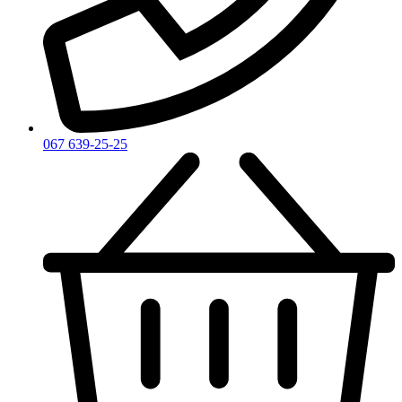
Zadig & Voltaire
Zarkoperfume
Zegna
Zirh
067 639-25-25