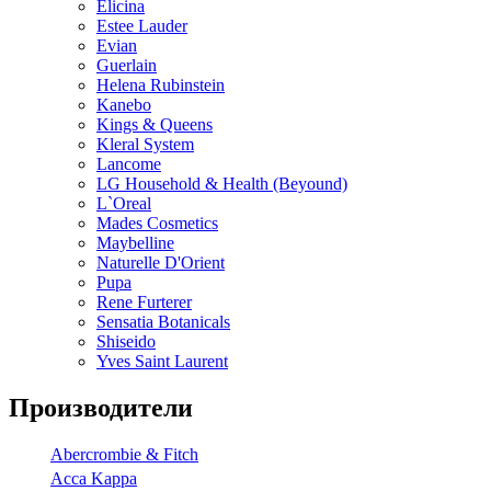
Elicina
Estee Lauder
Evian
Guerlain
Helena Rubinstein
Kanebo
Kings & Queens
Kleral System
Lancome
LG Household & Health (Beyound)
L`Oreal
Mades Cosmetics
Maybelline
Naturelle D'Orient
Pupa
Rene Furterer
Sensatia Botanicals
Shiseido
Yves Saint Laurent
Производители
Abercrombie & Fitch
Acca Kappa