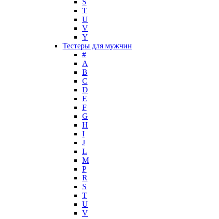
S
Mark Buxton
T
Masaki Matsushima
U
Maurer & Wirtz
V
Max Deville
Y
Max Factor
Тестеры для мужчин
#
Max Mara
A
Maybelline
B
Mercedes-Benz
C
Mexx
D
E
Michael Kors
F
Miller et Bertaux
G
Missoni
H
Miu Miu
I
Molton Brown
J
L
Montale
M
Montblanc
P
Moschino
R
Naomi Campbell
S
T
Narciso Rodriguez
U
Nasomatto
V
Nike