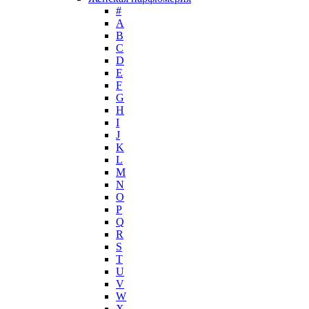
Helena Rubinstein
#
Hermes
А
Histoires de Parfums
B
C
Hollister
D
Houbigant
E
Hugh Parsons
F
Hugo Boss
G
H
Humiecki & Graef
I
Iceberg
J
IKKS
K
Il Profvmo
L
Issey Miyake
M
N
J. Del Pozo
O
Jacques Bogart Group
P
Jean Couturier
Q
Jean Patou
R
S
Jean Paul Gaultier
T
Jennifer Lopez
U
Jil Sander
V
Jimmy Choo
W
Jo Malone
X