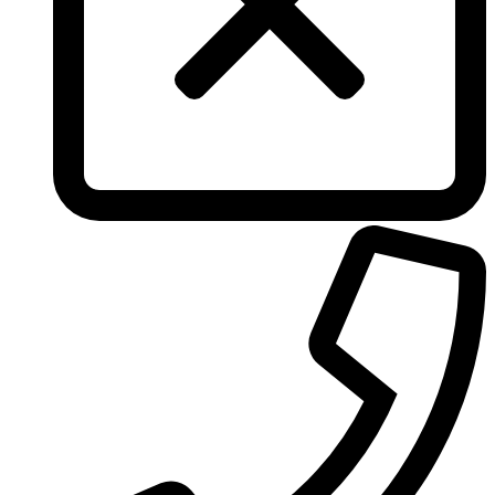
Tous
True Religion
Trussardi
Ungaro
United Colors of Benetton
Univerlook
Valentino
Van Cleef & Arpels
Van Gils
Vanderbilt
Vera Wang
Versace
Victoria's Secret
Victorinox Swiss Army
Viktor & Rolf
Vince Camuto
Xerjoff
Yohji Yamamoto
Yves Rocher
Yves Saint Laurent