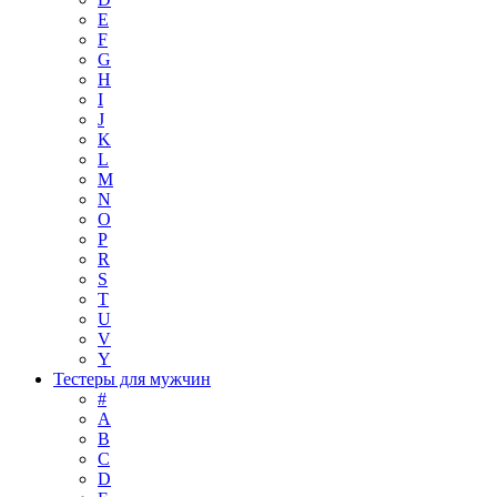
E
F
G
H
I
J
K
L
M
N
O
P
R
S
T
U
V
Y
Тестеры для мужчин
#
A
B
C
D