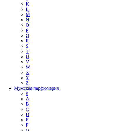
K
L
M
N
O
P
Q
R
S
T
U
V
W
X
Y
Z
Мужская парфюмерия
#
A
B
C
D
E
F
G