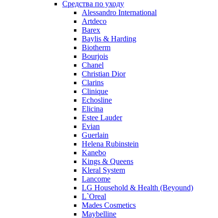
Средства по уходу
Pierre Guillaume
Alessandro International
Prada
Artdeco
Princesse Marina De Bourbon
Barex
Profumi di Pantelleria
Baylis & Harding
Biotherm
Pupa
Bourjois
Ralph Lauren
Chanel
Ramon Molvizar
Christian Dior
Rampage
Clarins
Remy Latour
Clinique
Echosline
Repetto
Elicina
Roberto Cavalli
Estee Lauder
Roberto Verino
Evian
Roccobarocco
Guerlain
Helena Rubinstein
Rochas
Kanebo
Rubino Cosmetics
Kings & Queens
S. Oliver
Kleral System
Salvador Dali
Lancome
Salvatore Ferragamo
LG Household & Health (Beyound)
L`Oreal
Sarah Jessica Parker
Mades Cosmetics
Sean John
Maybelline