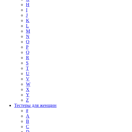
H
I
J
K
L
M
N
O
P
Q
R
S
T
U
V
W
X
Y
Z
Тестеры для женщин
#
A
B
C
D