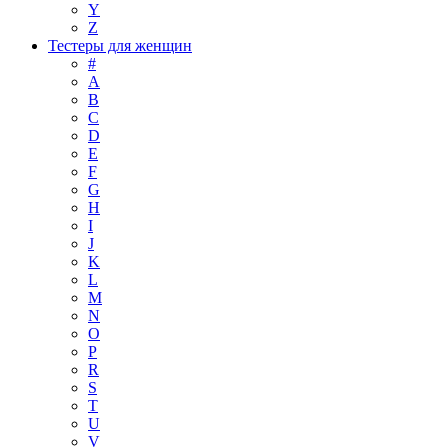
Y
Z
Тестеры для женщин
#
A
B
C
D
E
F
G
H
I
J
K
L
M
N
O
P
R
S
T
U
V