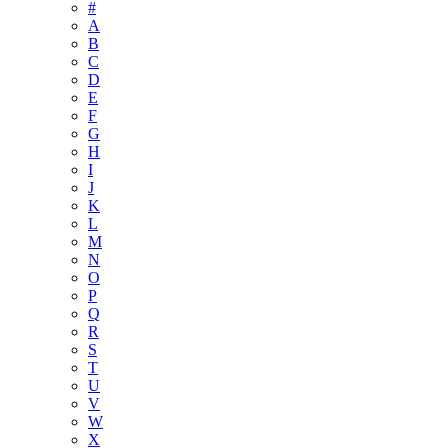
#
A
B
C
D
E
F
G
H
I
J
K
L
M
N
O
P
Q
R
S
T
U
V
W
X