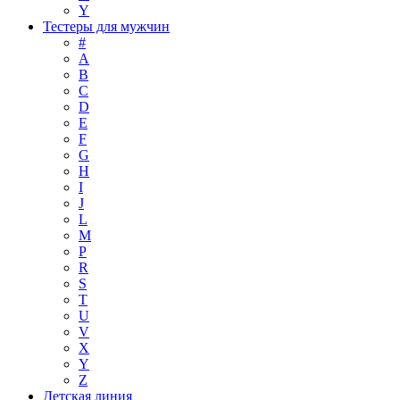
Y
Тестеры для мужчин
#
A
B
C
D
E
F
G
H
I
J
L
M
P
R
S
T
U
V
X
Y
Z
Детская линия