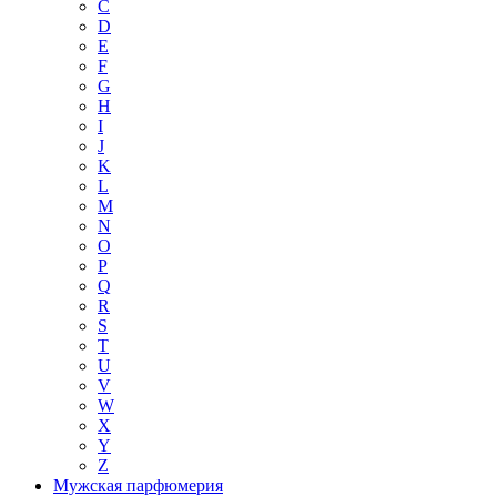
C
D
E
F
G
H
I
J
K
L
M
N
O
P
Q
R
S
T
U
V
W
X
Y
Z
Мужская парфюмерия