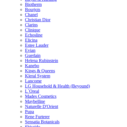
Biotherm
Bourjois
Chanel
Christian Dior
Clarins
Clinique
Echosline
Elicina
Estee Lauder
Evian
Guerlain
Helena Rubinstein
Kanebo
Kings & Queens
Kleral System
Lancome
LG Household & Health (Beyound)
L`Oreal
Mades Cosmetics
Maybelline
Naturelle D'Orient
Pupa
Rene Furterer
Sensatia Botanicals
Shiseido