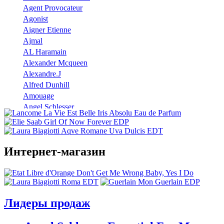
Agent Provocateur
Agonist
Aigner Etienne
Ajmal
AL Haramain
Alexander Mcqueen
Alexandre.J
Alfred Dunhill
Amouage
Angel Schlesser
Anna Sui
Annayake
Annick Goutal
Интернет-магазин
Antonio Banderas
Aramis
Armaf
Armand Basi
Atelier Cologne
Лидеры продаж
Azzaro
Badgley Mischka