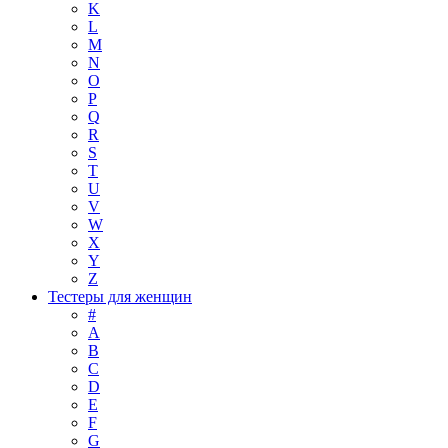
K
L
M
N
O
P
Q
R
S
T
U
V
W
X
Y
Z
Тестеры для женщин
#
A
B
C
D
E
F
G