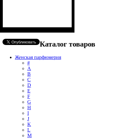
Каталог товаров
Женская парфюмерия
#
А
B
C
D
E
F
G
H
I
J
K
L
M