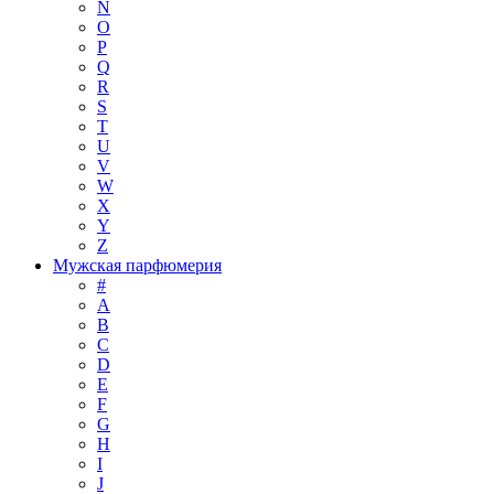
N
O
P
Q
R
S
T
U
V
W
X
Y
Z
Мужская парфюмерия
#
A
B
C
D
E
F
G
H
I
J