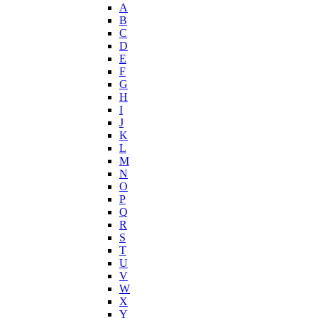
John Varvatos
A
Joop!
B
C
Jovoy
D
Judith Leiber
E
Juicy Couture
F
Juliette Has A Gun
G
Kanebo
H
I
Karen Low
J
Karl Lagerfeld
K
Keiko Mecheri
L
Kenneth Cole
M
N
Kenzo
O
Kilian
P
Kinski
Q
Kiton
R
Kleral System
S
T
Korloff
U
L'Artisan Parfumeur
V
L'Oreal
W
La Perla
X
Y
La Prairie