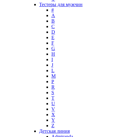
Max Deville
Тестеры для мужчин
Max Factor
#
A
Max Mara
B
Maybelline
C
Mercedes-Benz
D
Mexx
E
F
Michael Kors
G
Miller et Bertaux
H
Missoni
I
Miu Miu
J
Molton Brown
L
M
Montale
P
Montblanc
R
Moschino
S
Naomi Campbell
T
U
Narciso Rodriguez
V
Nasomatto
X
Nike
Y
Nikos
Z
Nina Ricci
Детская линия
Admiranda