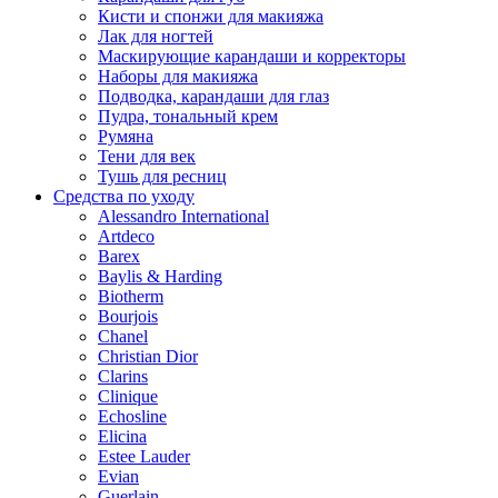
Кисти и спонжи для макияжа
Лак для ногтей
Маскирующие карандаши и корректоры
Наборы для макияжа
Подводка, карандаши для глаз
Пудра, тональный крем
Румяна
Тени для век
Тушь для ресниц
Средства по уходу
Alessandro International
Artdeco
Barex
Baylis & Harding
Biotherm
Bourjois
Chanel
Christian Dior
Clarins
Clinique
Echosline
Elicina
Estee Lauder
Evian
Guerlain