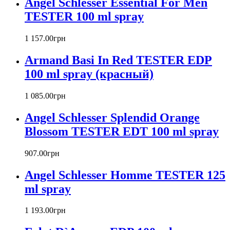
Angel Schlesser Essential For Men
Baldinini
TESTER 100 ml spray
Banana Republic
Barex
Betty Barclay
1 157
.
00
грн
Beyonce
Armand Basi In Red TESTER EDP
Bill Blass
Biotherm
100 ml spray (красный)
Blumarine
Bond № 9
1 085
.
00
грн
Bottega Veneta
Angel Schlesser Splendid Orange
Boucheron
Bourjois
Blossom TESTER EDT 100 ml spray
Britney Spears
Bruno Banani
907
.
00
грн
Burberry
Angel Schlesser Homme TESTER 125
Bvlgari
Byblos
ml spray
Byredo
Cacharel
1 193
.
00
грн
Calvin Klein
Canali