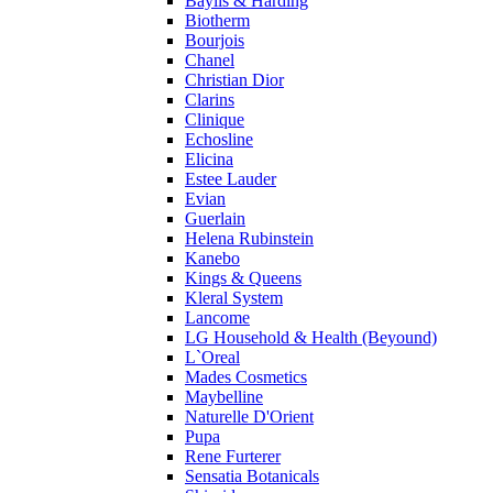
Baylis & Harding
Profumi di Pantelleria
Biotherm
Bourjois
Pupa
Chanel
Ralph Lauren
Christian Dior
Ramon Molvizar
Clarins
Rampage
Clinique
Remy Latour
Echosline
Elicina
Repetto
Estee Lauder
Roberto Cavalli
Evian
Roberto Verino
Guerlain
Roccobarocco
Helena Rubinstein
Kanebo
Rochas
Kings & Queens
Rubino Cosmetics
Kleral System
S. Oliver
Lancome
Salvador Dali
LG Household & Health (Beyound)
Salvatore Ferragamo
L`Oreal
Mades Cosmetics
Sarah Jessica Parker
Maybelline
Sean John
Naturelle D'Orient
Serge Lutens
Pupa
Sergio Tacchini
Rene Furterer
Sensatia Botanicals
Shakira