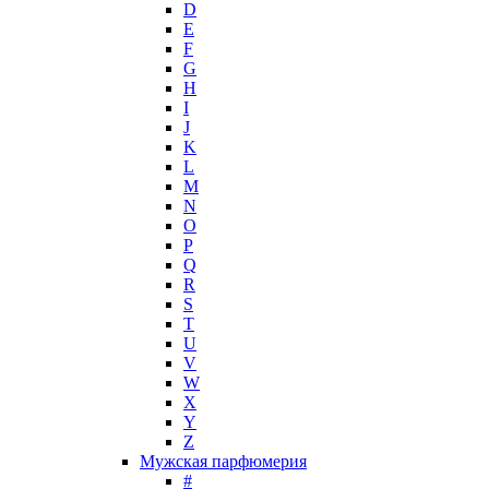
D
Hollister
E
Houbigant
F
Hugh Parsons
G
Hugo Boss
H
I
Humiecki & Graef
J
Iceberg
K
IKKS
L
Il Profvmo
M
Issey Miyake
N
O
J. Del Pozo
P
Jacques Bogart Group
Q
Jean Couturier
R
Jean Patou
S
T
Jean Paul Gaultier
U
Jennifer Lopez
V
Jil Sander
W
Jimmy Choo
X
Jo Malone
Y
Z
John Galliano
Мужская парфюмерия
John Richmond
#