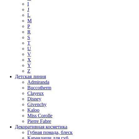
I
J
L
M
P
R
S
T
U
V
X
Y
Z
Детская линия
Admiranda
Buccotherm
Clayeux
Disney
Givenchy
Kaloo
Miss Corolle
Pierre Fabre
Декоративная косметика
Губная помада, блеск
Карандаши для губ