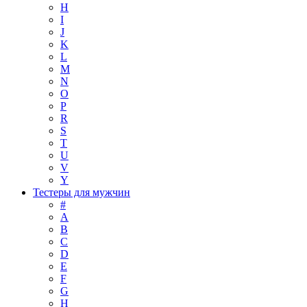
H
I
J
K
L
M
N
O
P
R
S
T
U
V
Y
Тестеры для мужчин
#
A
B
C
D
E
F
G
H