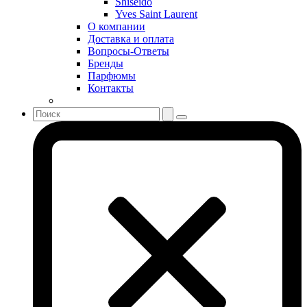
Shiseido
Shiseido
Yves Saint Laurent
Sisley
О компании
Sonia Rykiel
Доставка и оплата
Stella McCartney
Вопросы-Ответы
Бренды
Stephane Humbert Lucas 777
Парфюмы
Swarovski
Контакты
Syed Junaid Alam
Teo Cabanel
Thalac
The Different Company
The Vagabond Prince
The Voice
Thierry Mugler
Tiffany & Co
Tiziana Terenzi
Tom Ford
Tommy Hilfiger
Torrente
Tous
True Religion
Trussardi