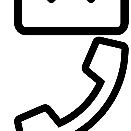
Ungaro
United Colors of Benetton
Univerlook
Valentino
Van Cleef & Arpels
Van Gils
Vanderbilt
Vera Wang
Versace
Victoria's Secret
Victorinox Swiss Army
Viktor & Rolf
Vince Camuto
Xerjoff
Yohji Yamamoto
Yves Rocher
Yves Saint Laurent
Zadig & Voltaire
Zarkoperfume
Zegna