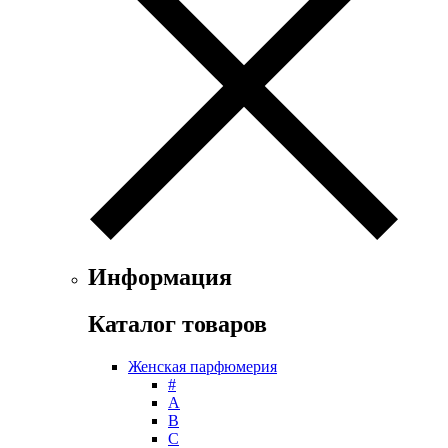
Ferrari
Floris
Franck Boclet
Franck Olivier
Frapin
Geoffrey Beene
Geparlys
Ghost
Gian Marco Venturi
Gianfranco Ferre
Giorgio Armani
Giorgio Monti
Информация
Givenchy
Gritti
Каталог товаров
Gucci
Guerlain
Женская парфюмерия
Guy Laroche
#
Helena Rubinstein
А
Hermes
B
Histoires de Parfums
C