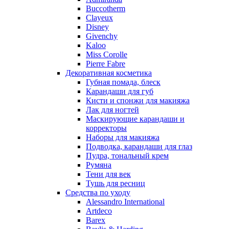
Nino Cerruti
Buccotherm
Nuhi
Clayeux
Nu_Be
Disney
Odin
Givenchy
Kaloo
Olfactive Studio
Miss Corolle
Oscar De La Renta
Pierre Fabre
Otoori
Декоративная косметика
Paco Rabanne
Губная помада, блеск
Paloma Picasso
Карандаши для губ
Кисти и спонжи для макияжа
Parfumerie Generale
Лак для ногтей
Parfums de Marly
Маскирующие карандаши и
Patrizia Pepe
корректоры
Paul Smith
Наборы для макияжа
Подводка, карандаши для глаз
Penhaligon's
Пудра, тональный крем
Pepe Jeans
Румяна
Perry Ellis
Тени для век
Peynet
Тушь для ресниц
Pierre Balmain
Средства по уходу
Alessandro International
Pierre Guillaume
Artdeco
Prada
Barex
Princesse Marina De Bourbon