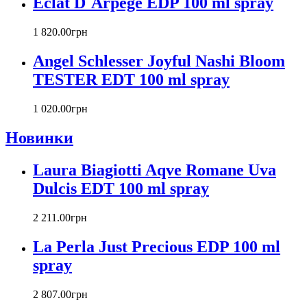
Eclat D`Arpege EDP 100 ml spray
Carla Fracci
Carlos Moya
1 820
.
00
грн
Carolina Herrera
Angel Schlesser Joyful Nashi Bloom
Caron
Cartier
TESTER EDT 100 ml spray
Chanel
Charriol
1 020
.
00
грн
Chevignon
Новинки
Chloe
Chopard
Christian Audigier
Laura Biagiotti Aqve Romane Uva
Christian Dior
Dulcis EDT 100 ml spray
Christian Lacroix
Christina Aguilera
2 211
.
00
грн
Cindy Crawford
Clinique
La Perla Just Precious EDP 100 ml
Clive Christian
spray
CnR Create
Cofinluxe
2 807
.
00
грн
Comme Des Garcons