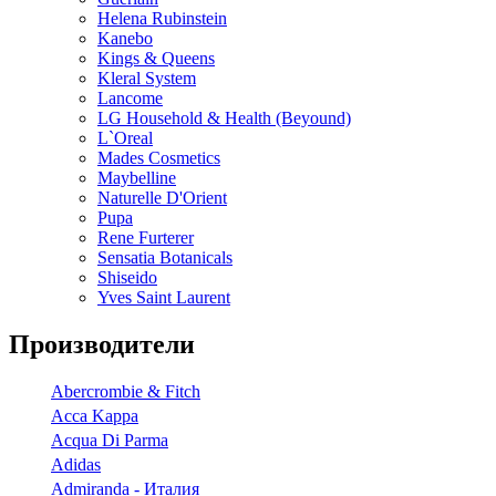
Helena Rubinstein
Kanebo
Kings & Queens
Kleral System
Lancome
LG Household & Health (Beyound)
L`Oreal
Mades Cosmetics
Maybelline
Naturelle D'Orient
Pupa
Rene Furterer
Sensatia Botanicals
Shiseido
Yves Saint Laurent
Производители
Abercrombie & Fitch
Acca Kappa
Acqua Di Parma
Adidas
Admiranda - Италия