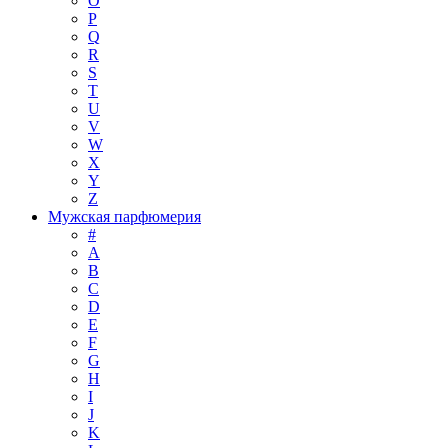
O
P
Q
R
S
T
U
V
W
X
Y
Z
Мужская парфюмерия
#
A
B
C
D
E
F
G
H
I
J
K