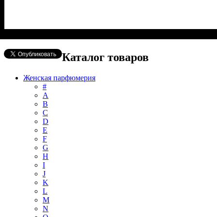
Каталог товаров
Женская парфюмерия
#
А
B
C
D
E
F
G
H
I
J
K
L
M
N