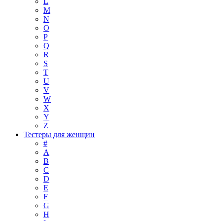
L
M
N
O
P
Q
R
S
T
U
V
W
X
Y
Z
Тестеры для женщин
#
A
B
C
D
E
F
G
H