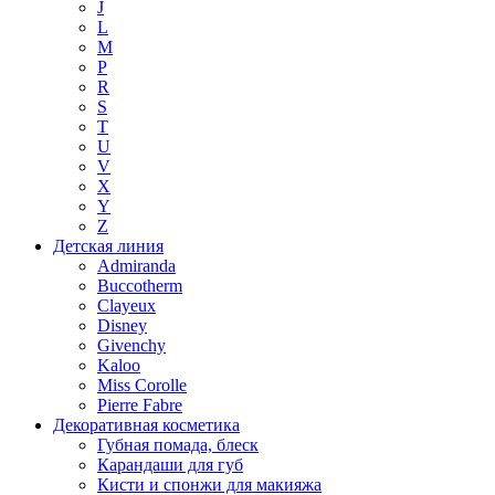
J
L
M
P
R
S
T
U
V
X
Y
Z
Детская линия
Admiranda
Buccotherm
Clayeux
Disney
Givenchy
Kaloo
Miss Corolle
Pierre Fabre
Декоративная косметика
Губная помада, блеск
Карандаши для губ
Кисти и спонжи для макияжа