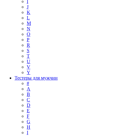
I
J
K
L
M
N
O
P
R
S
T
U
V
Y
Тестеры для мужчин
#
A
B
C
D
E
F
G
H
I