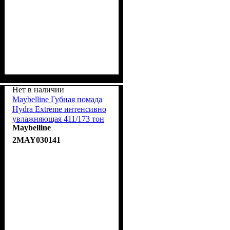
Нет в наличии
Maybelline Губная помада
Hydra Extreme интенсивно
увлажняющая 411/173 тон
Maybelline
Пепельно-розовый SPF15
4ml
2MAY030141