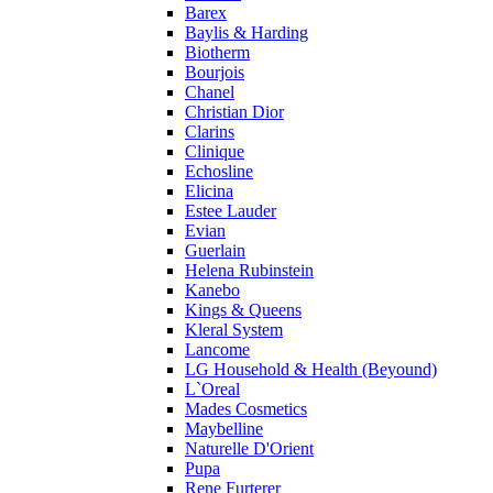
Prada
Barex
Princesse Marina De Bourbon
Baylis & Harding
Profumi di Pantelleria
Biotherm
Bourjois
Pupa
Chanel
Ralph Lauren
Christian Dior
Ramon Molvizar
Clarins
Rampage
Clinique
Remy Latour
Echosline
Elicina
Repetto
Estee Lauder
Roberto Cavalli
Evian
Roberto Verino
Guerlain
Roccobarocco
Helena Rubinstein
Kanebo
Rochas
Kings & Queens
Rubino Cosmetics
Kleral System
S. Oliver
Lancome
Salvador Dali
LG Household & Health (Beyound)
Salvatore Ferragamo
L`Oreal
Mades Cosmetics
Sarah Jessica Parker
Maybelline
Sean John
Naturelle D'Orient
Serge Lutens
Pupa
Sergio Tacchini
Rene Furterer