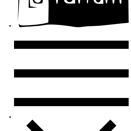
Dupont S.T.
Echosline
Elie Saab
Elizabeth Arden
Elizabeth Taylor
Ellen Tracy
Emanuel Ungaro
Emilio Pucci
Enrico Gi
Eon Productions
Escada
Escentric Molecules
Essential Parfums
Estee Lauder
Estelle Ewen
Etat Libre d`Orange
Etro
Evian
Ex Nihilo
Exte