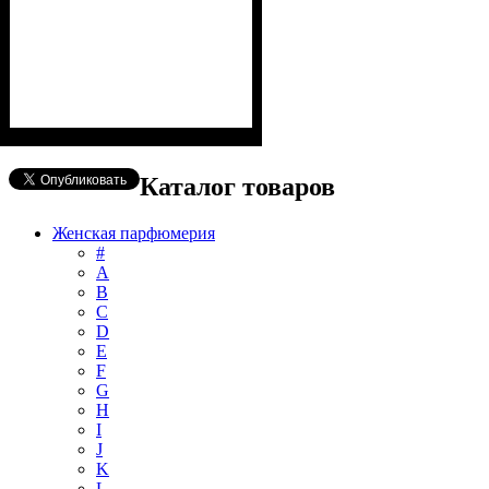
Каталог товаров
Женская парфюмерия
#
А
B
C
D
E
F
G
H
I
J
K
L