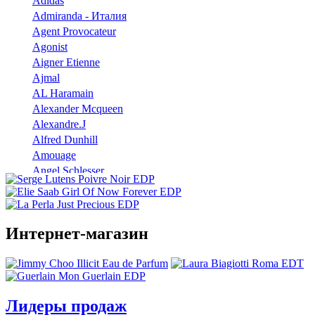
Adidas
Admiranda - Италия
Agent Provocateur
Agonist
Aigner Etienne
Ajmal
AL Haramain
Alexander Mcqueen
Alexandre.J
Alfred Dunhill
Amouage
Angel Schlesser
Anna Sui
Annayake
Annick Goutal
Интернет-магазин
Antonio Banderas
Aramis
Armaf
Armand Basi
Atelier Cologne
Лидеры продаж
Azzaro