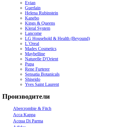
Evian
Guerlain
Helena Rubinstein
Kanebo
Kings & Queens
Kleral System
Lancome
LG Household & Health (Beyound)
L`Oreal
Mades Cosmetics
Maybelline
Naturelle D'Orient
Pupa
Rene Furterer
Sensatia Botanicals
Shiseido
Yves Saint Laurent
Производители
Abercrombie & Fitch
Acca Kappa
Acqua Di Parma