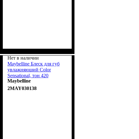
Нет в наличии
Maybelline Блеск для губ
увлажняющий Color
Sensational, тон 420
Maybelline
Персиковый 6.8ml
2MAY030138