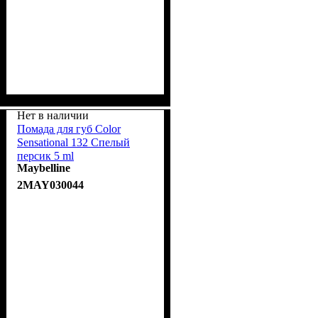
Нет в наличии
Помада для губ Color
Sensational 132 Спелый
персик 5 ml
Maybelline
2MAY030044