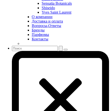
Sensatia Botanicals
Shakira
Shiseido
Shiseido
Yves Saint Laurent
Sisley
О компании
Sonia Rykiel
Доставка и оплата
Stella McCartney
Вопросы-Ответы
Бренды
Stephane Humbert Lucas 777
Парфюмы
Swarovski
Контакты
Syed Junaid Alam
Teo Cabanel
Thalac
The Different Company
The Vagabond Prince
The Voice
Thierry Mugler
Tiffany & Co
Tiziana Terenzi
Tom Ford
Tommy Hilfiger
Torrente
Tous