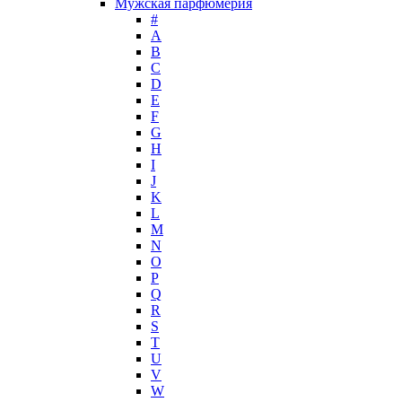
Мужская парфюмерия
John Richmond
#
John Varvatos
A
Joop!
B
C
Jovoy
D
Judith Leiber
E
Juicy Couture
F
Juliette Has A Gun
G
Kanebo
H
I
Karen Low
J
Karl Lagerfeld
K
Keiko Mecheri
L
Kenneth Cole
M
N
Kenzo
O
Kilian
P
Kinski
Q
Kiton
R
Kleral System
S
T
Korloff
U
L'Artisan Parfumeur
V
L'Oreal
W