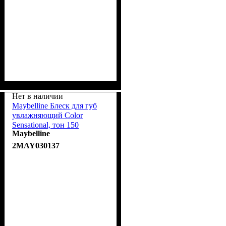
Нет в наличии
Maybelline Блеск для губ
увлажняющий Color
Sensational, тон 150
Maybelline
Розовый 6.8ml
2MAY030137