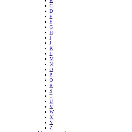
B
Histoires de Parfums
C
D
Hollister
E
Houbigant
F
Hugh Parsons
G
Hugo Boss
H
I
Humiecki & Graef
J
Iceberg
K
IKKS
L
Il Profvmo
M
Issey Miyake
N
O
J. Del Pozo
P
Jacques Bogart Group
Q
Jean Couturier
R
Jean Patou
S
T
Jean Paul Gaultier
U
Jennifer Lopez
V
Jil Sander
W
Jimmy Choo
X
Jo Malone
Y
Z
John Galliano