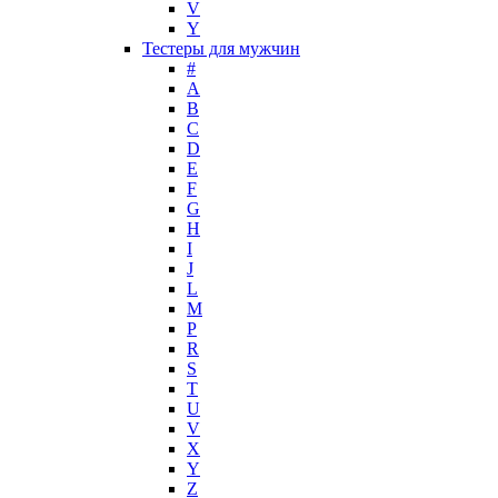
V
Maurer & Wirtz
Y
Max Deville
Тестеры для мужчин
Max Factor
#
A
Max Mara
B
Maybelline
C
Mercedes-Benz
D
Mexx
E
F
Michael Kors
G
Miller et Bertaux
H
Missoni
I
Miu Miu
J
Molton Brown
L
M
Montale
P
Montblanc
R
Moschino
S
Naomi Campbell
T
U
Narciso Rodriguez
V
Nasomatto
X
Nike
Y
Nikos
Z