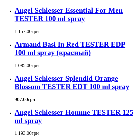
Badgley Mischka
Angel Schlesser Essential For Men
Baldinini
TESTER 100 ml spray
Banana Republic
Barex
Betty Barclay
1 157
.
00
грн
Beyonce
Armand Basi In Red TESTER EDP
Bill Blass
Biotherm
100 ml spray (красный)
Blumarine
Bond № 9
1 085
.
00
грн
Bottega Veneta
Angel Schlesser Splendid Orange
Boucheron
Bourjois
Blossom TESTER EDT 100 ml spray
Britney Spears
Bruno Banani
907
.
00
грн
Burberry
Angel Schlesser Homme TESTER 125
Bvlgari
Byblos
ml spray
Byredo
Cacharel
1 193
.
00
грн