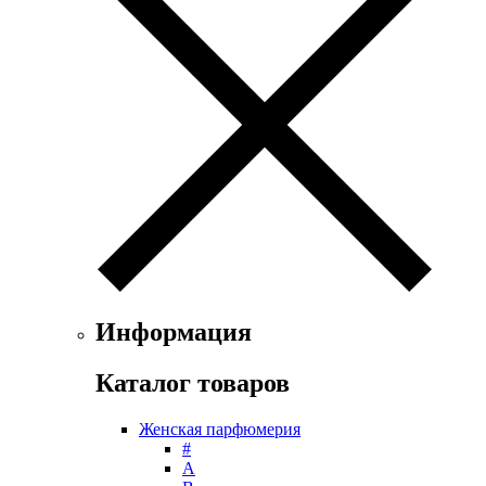
Faconnable
Fendi
Ferrari
Floris
Franck Boclet
Franck Olivier
Frapin
Geoffrey Beene
Geparlys
Ghost
Gian Marco Venturi
Gianfranco Ferre
Giorgio Armani
Giorgio Monti
Информация
Givenchy
Gritti
Каталог товаров
Gucci
Guerlain
Женская парфюмерия
Guy Laroche
#
Helena Rubinstein
А
Hermes