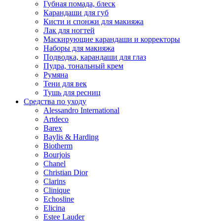
Губная помада, блеск
Карандаши для губ
Кисти и спонжи для макияжа
Лак для ногтей
Маскирующие карандаши и корректоры
Наборы для макияжа
Подводка, карандаши для глаз
Пудра, тональный крем
Румяна
Тени для век
Тушь для ресниц
Средства по уходу
Alessandro International
Artdeco
Barex
Baylis & Harding
Biotherm
Bourjois
Chanel
Christian Dior
Clarins
Clinique
Echosline
Elicina
Estee Lauder