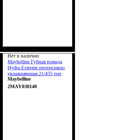
Нет в наличии
Maybelline Губная помада
Hydra Extreme интенсивно
увлажняющая 21/455 тон
Maybelline
Темно-розовый SPF15 4ml
2MAY030140