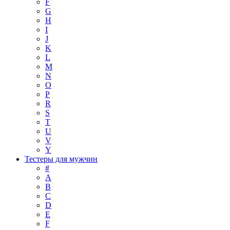
F
G
H
I
J
K
L
M
N
O
P
R
S
T
U
V
Y
Тестеры для мужчин
#
A
B
C
D
E
F