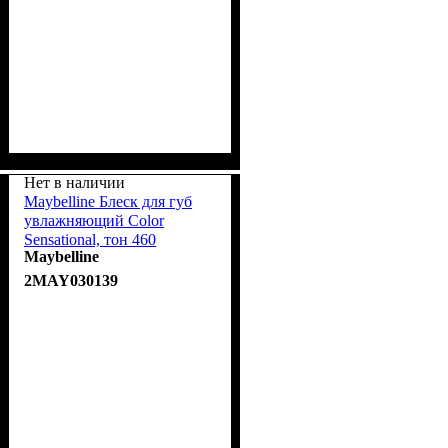
Нет в наличии
Maybelline Блеск для губ
увлажняющий Color
Sensational, тон 460
Maybelline
Оранжево-розовый 6.8ml
2MAY030139