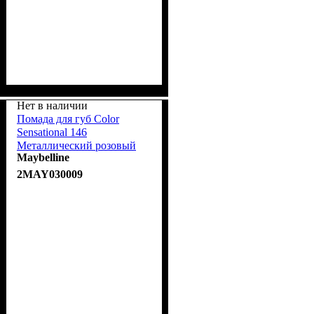
Нет в наличии
Помада для губ Color
Sensational 146
Металлический розовый
Maybelline
5ml
2MAY030009