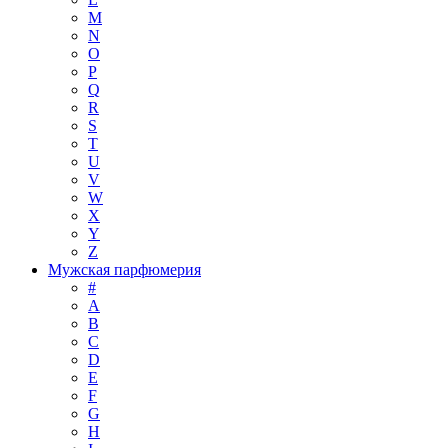
M
N
O
P
Q
R
S
T
U
V
W
X
Y
Z
Мужская парфюмерия
#
A
B
C
D
E
F
G
H