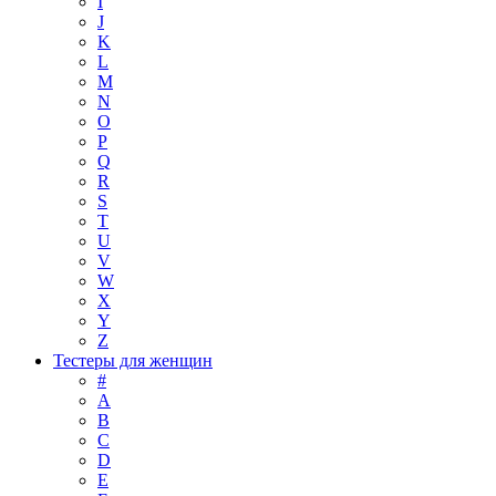
I
J
K
L
M
N
O
P
Q
R
S
T
U
V
W
X
Y
Z
Тестеры для женщин
#
A
B
C
D
E