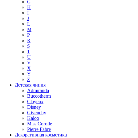
G
H
I
J
L
M
P
R
S
T
U
V
X
Y
Z
Детская линия
Admiranda
Buccotherm
Clayeux
Disney
Givenchy
Kaloo
Miss Corolle
Pierre Fabre
Декоративная косметика