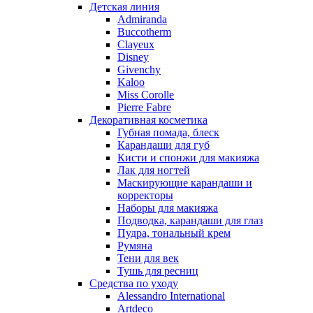
Nina Ricci
Детская линия
Admiranda
Nino Cerruti
Buccotherm
Nuhi
Clayeux
Nu_Be
Disney
Odin
Givenchy
Kaloo
Olfactive Studio
Miss Corolle
Oscar De La Renta
Pierre Fabre
Otoori
Декоративная косметика
Paco Rabanne
Губная помада, блеск
Paloma Picasso
Карандаши для губ
Кисти и спонжи для макияжа
Parfumerie Generale
Лак для ногтей
Parfums de Marly
Маскирующие карандаши и
Patrizia Pepe
корректоры
Paul Smith
Наборы для макияжа
Подводка, карандаши для глаз
Penhaligon's
Пудра, тональный крем
Pepe Jeans
Румяна
Perry Ellis
Тени для век
Peynet
Тушь для ресниц
Pierre Balmain
Средства по уходу
Alessandro International
Pierre Guillaume
Artdeco