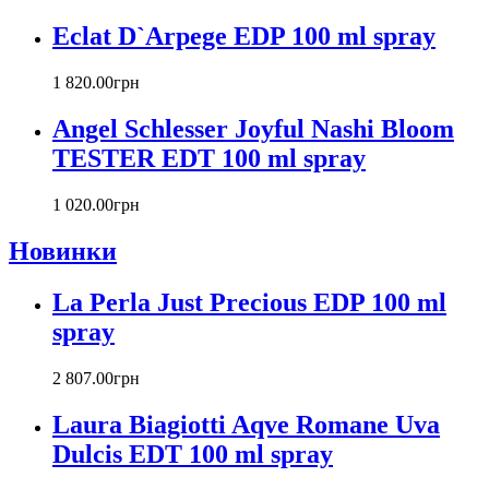
Calvin Klein
Canali
Eclat D`Arpege EDP 100 ml spray
Carla Fracci
Carlos Moya
1 820
.
00
грн
Carolina Herrera
Angel Schlesser Joyful Nashi Bloom
Caron
Cartier
TESTER EDT 100 ml spray
Chanel
Charriol
1 020
.
00
грн
Chevignon
Новинки
Chloe
Chopard
Christian Audigier
La Perla Just Precious EDP 100 ml
Christian Dior
spray
Christian Lacroix
Christina Aguilera
2 807
.
00
грн
Cindy Crawford
Clinique
Laura Biagiotti Aqve Romane Uva
Clive Christian
Dulcis EDT 100 ml spray
CnR Create
Cofinluxe