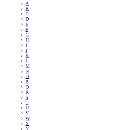
А
B
C
D
E
F
G
H
I
J
K
L
M
N
O
P
Q
R
S
T
U
V
W
X
Y