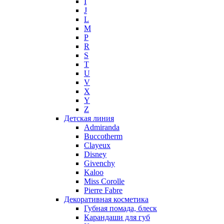
I
Molton Brown
J
L
Montale
M
Montblanc
P
Moschino
R
Naomi Campbell
S
T
Narciso Rodriguez
U
Nasomatto
V
Nike
X
Nikos
Y
Nina Ricci
Z
Детская линия
Nino Cerruti
Admiranda
Nuhi
Buccotherm
Nu_Be
Clayeux
Odin
Disney
Givenchy
Olfactive Studio
Kaloo
Oscar De La Renta
Miss Corolle
Otoori
Pierre Fabre
Paco Rabanne
Декоративная косметика
Paloma Picasso
Губная помада, блеск
Карандаши для губ
Parfumerie Generale