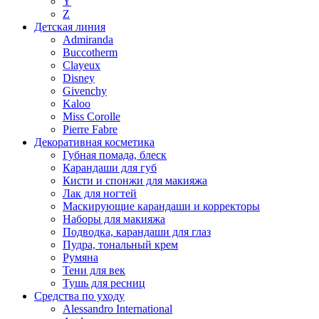
Y
Z
Детская линия
Admiranda
Buccotherm
Clayeux
Disney
Givenchy
Kaloo
Miss Corolle
Pierre Fabre
Декоративная косметика
Губная помада, блеск
Карандаши для губ
Кисти и спонжи для макияжа
Лак для ногтей
Маскирующие карандаши и корректоры
Наборы для макияжа
Подводка, карандаши для глаз
Пудра, тональный крем
Румяна
Тени для век
Тушь для ресниц
Средства по уходу
Alessandro International