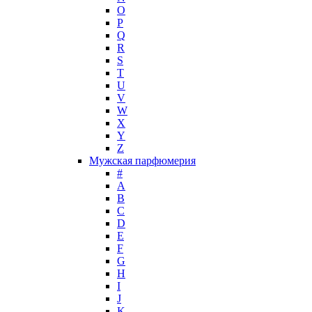
O
Jacques Bogart Group
P
Jean Couturier
Q
Jean Patou
R
S
Jean Paul Gaultier
T
Jennifer Lopez
U
Jil Sander
V
Jimmy Choo
W
Jo Malone
X
Y
John Galliano
Z
John Richmond
Мужская парфюмерия
John Varvatos
#
Joop!
A
B
Jovoy
C
Judith Leiber
D
Juicy Couture
E
Juliette Has A Gun
F
Kanebo
G
H
Karen Low
I
Karl Lagerfeld
J
Keiko Mecheri
K