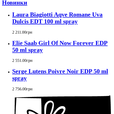
Новинки
Chopard
Christian Audigier
Laura Biagiotti Aqve Romane Uva
Christian Dior
Christian Lacroix
Dulcis EDT 100 ml spray
Christina Aguilera
Cindy Crawford
2 211
.
00
грн
Clinique
Clive Christian
Elie Saab Girl Of Now Forever EDP
CnR Create
50 ml spray
Cofinluxe
Comme Des Garcons
2 551
.
00
грн
Costume National
Couch
Serge Lutens Poivre Noir EDP 50 ml
Courreges
spray
Creed
Cristiano Ronaldo
2 756
.
00
грн
Cristobal Balenciaga
Cuarzo Signature
Cuba Paris
D'orsay