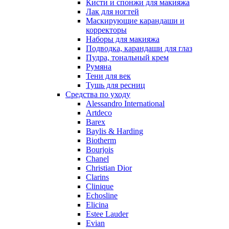
Кисти и спонжи для макияжа
Parfums de Marly
Лак для ногтей
Patrizia Pepe
Маскирующие карандаши и
Paul Smith
корректоры
Наборы для макияжа
Penhaligon's
Подводка, карандаши для глаз
Pepe Jeans
Пудра, тональный крем
Perry Ellis
Румяна
Peynet
Тени для век
Pierre Balmain
Тушь для ресниц
Средства по уходу
Pierre Guillaume
Alessandro International
Prada
Artdeco
Princesse Marina De Bourbon
Barex
Profumi di Pantelleria
Baylis & Harding
Biotherm
Pupa
Bourjois
Ralph Lauren
Chanel
Ramon Molvizar
Christian Dior
Rampage
Clarins
Remy Latour
Clinique
Echosline
Repetto
Elicina
Roberto Cavalli
Estee Lauder
Roberto Verino
Evian