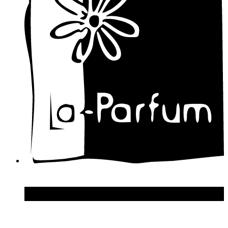
Damien Bash
David Yurman
Davidoff
Designer Shaik
Diesel
Diptyque
Disney
Dolce & Gabbana
Donna Karan
DSquared2
Dupont S.T.
Echosline
Elie Saab
Elizabeth Arden
Elizabeth Taylor
Ellen Tracy
Emanuel Ungaro
Emilio Pucci
Enrico Gi
Eon Productions
Escada