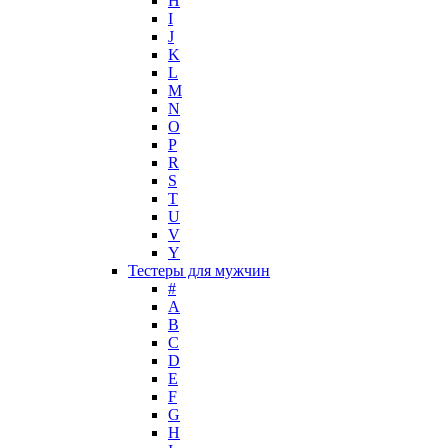
H
Louis Feraud
I
M. Micallef
J
Mades Cosmetics
K
Maison Francis Kurkdjian
L
M
Mancera
N
Mandarina Duck
O
Marc Jacobs
P
Maria Sharapova
R
S
Mark Buxton
T
Masaki Matsushima
U
Maurer & Wirtz
V
Max Deville
Y
Max Factor
Тестеры для мужчин
#
Max Mara
A
Maybelline
B
Mercedes-Benz
C
Mexx
D
E
Michael Kors
F
Miller et Bertaux
G
Missoni
H
Miu Miu