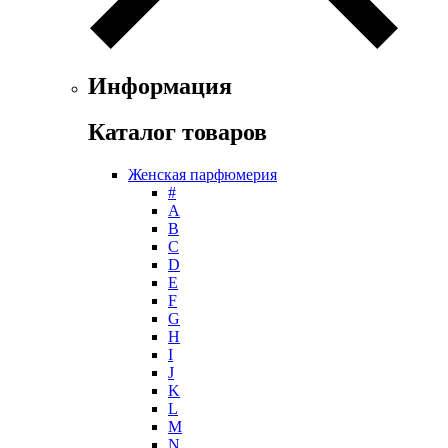
Gianfranco Ferre
Giorgio Armani
Giorgio Monti
Givenchy
Информация
Gritti
Gucci
Каталог товаров
Guerlain
Guy Laroche
Женская парфюмерия
Helena Rubinstein
#
Hermes
А
Histoires de Parfums
B
C
Hollister
D
Houbigant
E
Hugh Parsons
F
Hugo Boss
G
H
Humiecki & Graef
I
Iceberg
J
IKKS
K
Il Profvmo
L
Issey Miyake
M
N
J. Del Pozo