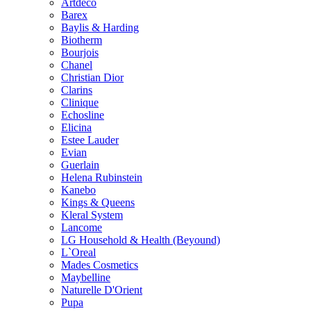
Artdeco
Barex
Baylis & Harding
Biotherm
Bourjois
Chanel
Christian Dior
Clarins
Clinique
Echosline
Elicina
Estee Lauder
Evian
Guerlain
Helena Rubinstein
Kanebo
Kings & Queens
Kleral System
Lancome
LG Household & Health (Beyound)
L`Oreal
Mades Cosmetics
Maybelline
Naturelle D'Orient
Pupa