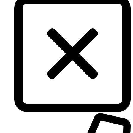
The Vagabond Prince
The Voice
Thierry Mugler
Tiffany & Co
Tiziana Terenzi
Tom Ford
Tommy Hilfiger
Torrente
Tous
True Religion
Trussardi
Ungaro
United Colors of Benetton
Univerlook
Valentino
Van Cleef & Arpels
Van Gils
Vanderbilt
Vera Wang
Versace