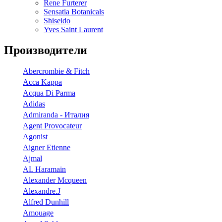
Rene Furterer
Sensatia Botanicals
Shiseido
Yves Saint Laurent
Производители
Abercrombie & Fitch
Acca Kappa
Acqua Di Parma
Adidas
Admiranda - Италия
Agent Provocateur
Agonist
Aigner Etienne
Ajmal
AL Haramain
Alexander Mcqueen
Alexandre.J
Alfred Dunhill
Amouage