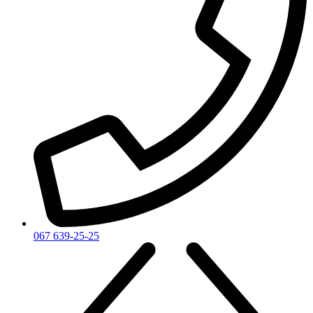
Victoria's Secret
Victorinox Swiss Army
Viktor & Rolf
Vince Camuto
Xerjoff
Yohji Yamamoto
Yves Rocher
Yves Saint Laurent
Zadig & Voltaire
Zarkoperfume
Zegna
Zirh
067 639-25-25