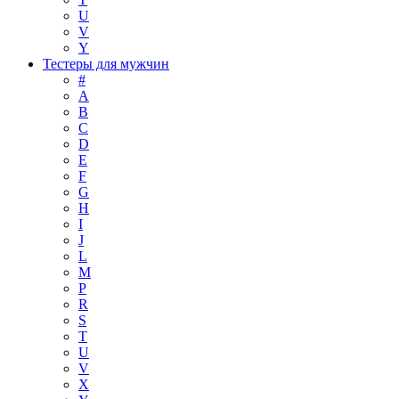
U
V
Y
Тестеры для мужчин
#
A
B
C
D
E
F
G
H
I
J
L
M
P
R
S
T
U
V
X