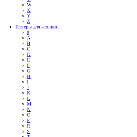
W
X
Y
Z
Тестеры для женщин
#
A
B
C
D
E
F
G
H
I
J
K
L
M
N
O
P
R
S
T