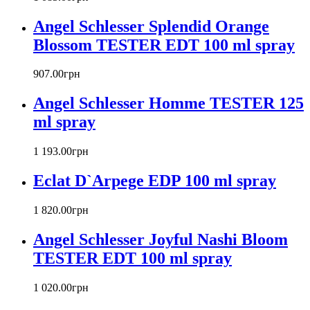
Boucheron
Angel Schlesser Splendid Orange
Bourjois
Blossom TESTER EDT 100 ml spray
Britney Spears
Bruno Banani
Burberry
907
.
00
грн
Bvlgari
Angel Schlesser Homme TESTER 125
Byblos
Byredo
ml spray
Cacharel
Calvin Klein
1 193
.
00
грн
Canali
Eclat D`Arpege EDP 100 ml spray
Carla Fracci
Carlos Moya
1 820
.
00
грн
Carolina Herrera
Caron
Angel Schlesser Joyful Nashi Bloom
Cartier
TESTER EDT 100 ml spray
Chanel
Charriol
Chevignon
1 020
.
00
грн
Chloe