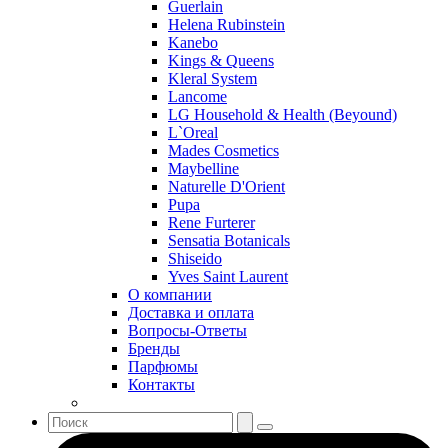
Roccobarocco
Guerlain
Helena Rubinstein
Rochas
Kanebo
Rubino Cosmetics
Kings & Queens
S. Oliver
Kleral System
Salvador Dali
Lancome
Salvatore Ferragamo
LG Household & Health (Beyound)
L`Oreal
Sarah Jessica Parker
Mades Cosmetics
Sean John
Maybelline
Serge Lutens
Naturelle D'Orient
Sergio Tacchini
Pupa
Rene Furterer
Shakira
Sensatia Botanicals
Shiseido
Shiseido
Sisley
Yves Saint Laurent
Sonia Rykiel
О компании
Stella McCartney
Доставка и оплата
Вопросы-Ответы
Stephane Humbert Lucas 777
Бренды
Swarovski
Парфюмы
Syed Junaid Alam
Контакты
Teo Cabanel
Thalac
The Different Company