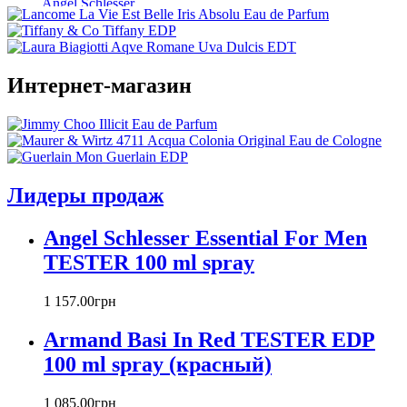
Angel Schlesser
Anna Sui
Annayake
Annick Goutal
Интернет-магазин
Antonio Banderas
Aramis
Armaf
Armand Basi
Atelier Cologne
Azzaro
Лидеры продаж
Badgley Mischka
Baldinini
Angel Schlesser Essential For Men
Banana Republic
TESTER 100 ml spray
Barex
Betty Barclay
1 157
.
00
грн
Beyonce
Bill Blass
Armand Basi In Red TESTER EDP
Biotherm
100 ml spray (красный)
Blumarine
Bond № 9
1 085
.
00
грн
Bottega Veneta