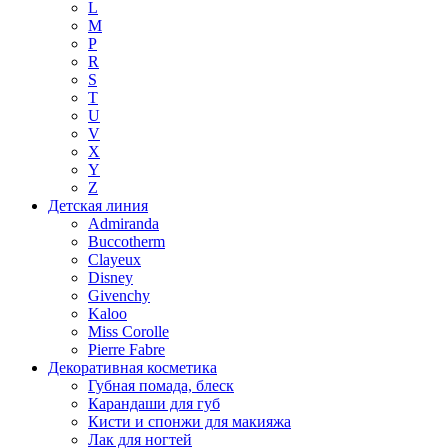
L
M
P
R
S
T
U
V
X
Y
Z
Детская линия
Admiranda
Buccotherm
Clayeux
Disney
Givenchy
Kaloo
Miss Corolle
Pierre Fabre
Декоративная косметика
Губная помада, блеск
Карандаши для губ
Кисти и спонжи для макияжа
Лак для ногтей