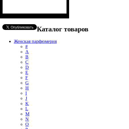
Каталог товаров
Женская парфюмерия
#
А
B
C
D
E
F
G
H
I
J
K
L
M
N
O