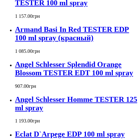
TESTER 100 ml spray
Barex
Betty Barclay
1 157
.
00
грн
Beyonce
Bill Blass
Armand Basi In Red TESTER EDP
Biotherm
100 ml spray (красный)
Blumarine
Bond № 9
1 085
.
00
грн
Bottega Veneta
Boucheron
Angel Schlesser Splendid Orange
Bourjois
Blossom TESTER EDT 100 ml spray
Britney Spears
Bruno Banani
Burberry
907
.
00
грн
Bvlgari
Angel Schlesser Homme TESTER 125
Byblos
Byredo
ml spray
Cacharel
Calvin Klein
1 193
.
00
грн
Canali
Eclat D`Arpege EDP 100 ml spray
Carla Fracci