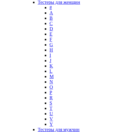
Тестеры для женщин
Lady Gaga
#
Lalique
A
B
Lancome
C
Lanvin
D
Laura Biagiotti
E
Loewe
F
G
Lolita Lempicka
H
Louis Feraud
I
M. Micallef
J
Mades Cosmetics
K
Maison Francis Kurkdjian
L
M
Mancera
N
Mandarina Duck
O
Marc Jacobs
P
Maria Sharapova
R
S
Mark Buxton
T
Masaki Matsushima
U
Maurer & Wirtz
V
Max Deville
Y
Max Factor
Тестеры для мужчин