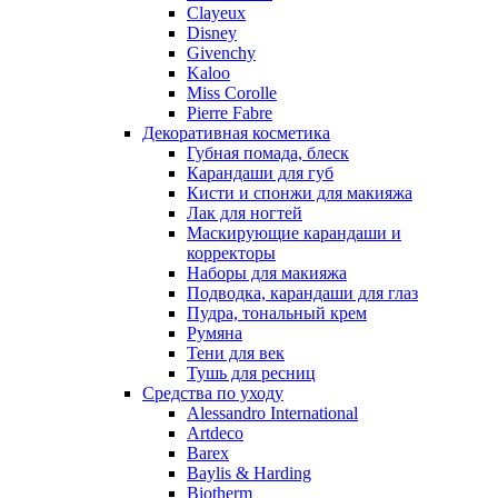
Nu_Be
Clayeux
Odin
Disney
Givenchy
Olfactive Studio
Kaloo
Oscar De La Renta
Miss Corolle
Otoori
Pierre Fabre
Paco Rabanne
Декоративная косметика
Paloma Picasso
Губная помада, блеск
Карандаши для губ
Parfumerie Generale
Кисти и спонжи для макияжа
Parfums de Marly
Лак для ногтей
Patrizia Pepe
Маскирующие карандаши и
Paul Smith
корректоры
Наборы для макияжа
Penhaligon's
Подводка, карандаши для глаз
Pepe Jeans
Пудра, тональный крем
Perry Ellis
Румяна
Peynet
Тени для век
Pierre Balmain
Тушь для ресниц
Средства по уходу
Pierre Guillaume
Alessandro International
Prada
Artdeco
Princesse Marina De Bourbon
Barex
Profumi di Pantelleria
Baylis & Harding
Biotherm
Pupa