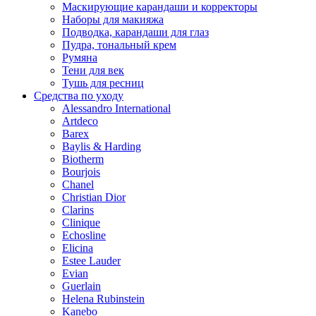
Маскирующие карандаши и корректоры
Наборы для макияжа
Подводка, карандаши для глаз
Пудра, тональный крем
Румяна
Тени для век
Тушь для ресниц
Средства по уходу
Alessandro International
Artdeco
Barex
Baylis & Harding
Biotherm
Bourjois
Chanel
Christian Dior
Clarins
Clinique
Echosline
Elicina
Estee Lauder
Evian
Guerlain
Helena Rubinstein
Kanebo