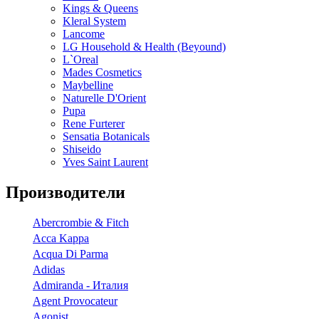
Kings & Queens
Kleral System
Lancome
LG Household & Health (Beyound)
L`Oreal
Mades Cosmetics
Maybelline
Naturelle D'Orient
Pupa
Rene Furterer
Sensatia Botanicals
Shiseido
Yves Saint Laurent
Производители
Abercrombie & Fitch
Acca Kappa
Acqua Di Parma
Adidas
Admiranda - Италия
Agent Provocateur
Agonist