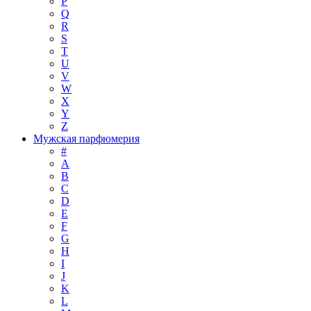
P
Q
R
S
T
U
V
W
X
Y
Z
Мужская парфюмерия
#
A
B
C
D
E
F
G
H
I
J
K
L