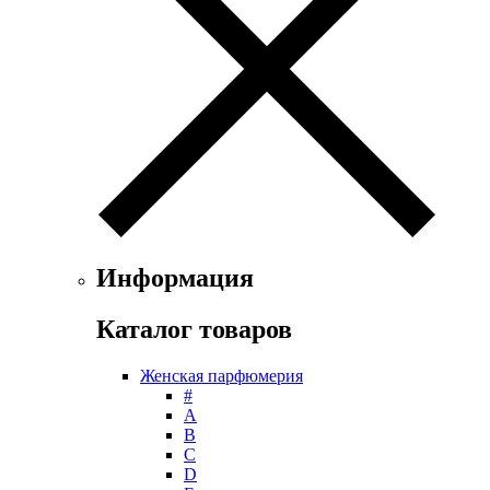
Floris
Franck Boclet
Franck Olivier
Frapin
Geoffrey Beene
Geparlys
Ghost
Gian Marco Venturi
Gianfranco Ferre
Giorgio Armani
Giorgio Monti
Givenchy
Информация
Gritti
Gucci
Каталог товаров
Guerlain
Guy Laroche
Женская парфюмерия
Helena Rubinstein
#
Hermes
А
Histoires de Parfums
B
C
Hollister
D
Houbigant