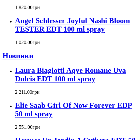
Carlos Moya
1 820
.
00
грн
Carolina Herrera
Caron
Angel Schlesser Joyful Nashi Bloom
Cartier
TESTER EDT 100 ml spray
Chanel
Charriol
Chevignon
1 020
.
00
грн
Chloe
Новинки
Chopard
Christian Audigier
Laura Biagiotti Aqve Romane Uva
Christian Dior
Christian Lacroix
Dulcis EDT 100 ml spray
Christina Aguilera
Cindy Crawford
2 211
.
00
грн
Clinique
Clive Christian
Elie Saab Girl Of Now Forever EDP
CnR Create
50 ml spray
Cofinluxe
Comme Des Garcons
2 551
.
00
грн
Costume National
Couch