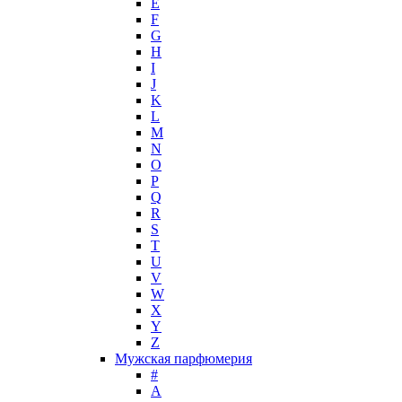
E
Hugh Parsons
F
Hugo Boss
G
H
Humiecki & Graef
I
Iceberg
J
IKKS
K
Il Profvmo
L
Issey Miyake
M
N
J. Del Pozo
O
Jacques Bogart Group
P
Jean Couturier
Q
Jean Patou
R
S
Jean Paul Gaultier
T
Jennifer Lopez
U
Jil Sander
V
Jimmy Choo
W
Jo Malone
X
Y
John Galliano
Z
John Richmond
Мужская парфюмерия
John Varvatos
#
Joop!
A