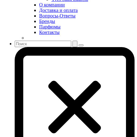
Sonia Rykiel
О компании
Stella McCartney
Доставка и оплата
Вопросы-Ответы
Stephane Humbert Lucas 777
Бренды
Swarovski
Парфюмы
Syed Junaid Alam
Контакты
Teo Cabanel
Thalac
The Different Company
The Vagabond Prince
The Voice
Thierry Mugler
Tiffany & Co
Tiziana Terenzi
Tom Ford
Tommy Hilfiger
Torrente
Tous
True Religion
Trussardi
Ungaro