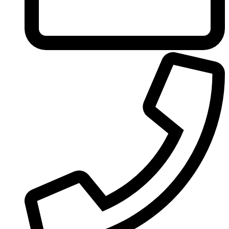
United Colors of Benetton
Univerlook
Valentino
Van Cleef & Arpels
Van Gils
Vanderbilt
Vera Wang
Versace
Victoria's Secret
Victorinox Swiss Army
Viktor & Rolf
Vince Camuto
Xerjoff
Yohji Yamamoto
Yves Rocher
Yves Saint Laurent
Zadig & Voltaire
Zarkoperfume
Zegna
Zirh