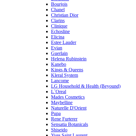
Bourjois
Ralph Lauren
Chanel
Ramon Molvizar
Christian Dior
Rampage
Clarins
Remy Latour
Clinique
Echosline
Repetto
Elicina
Roberto Cavalli
Estee Lauder
Roberto Verino
Evian
Roccobarocco
Guerlain
Helena Rubinstein
Rochas
Kanebo
Rubino Cosmetics
Kings & Queens
S. Oliver
Kleral System
Salvador Dali
Lancome
Salvatore Ferragamo
LG Household & Health (Beyound)
L`Oreal
Sarah Jessica Parker
Mades Cosmetics
Sean John
Maybelline
Serge Lutens
Naturelle D'Orient
Sergio Tacchini
Pupa
Rene Furterer
Shakira
Sensatia Botanicals
Shiseido
Shiseido
Sisley
Yves Saint Laurent