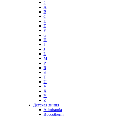
#
Max Mara
A
Maybelline
B
Mercedes-Benz
C
Mexx
D
E
Michael Kors
F
Miller et Bertaux
G
Missoni
H
Miu Miu
I
Molton Brown
J
L
Montale
M
Montblanc
P
Moschino
R
Naomi Campbell
S
T
Narciso Rodriguez
U
Nasomatto
V
Nike
X
Nikos
Y
Nina Ricci
Z
Детская линия
Nino Cerruti
Admiranda
Nuhi
Buccotherm