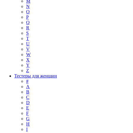
M
N
O
P
Q
R
S
T
U
V
W
X
Y
Z
Тестеры для женщин
#
A
B
C
D
E
F
G
H
I