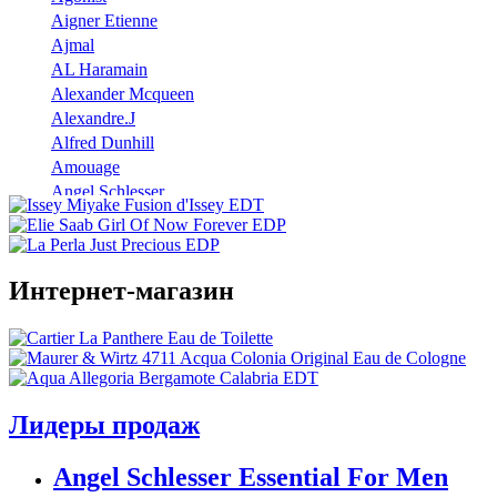
Aigner Etienne
Ajmal
AL Haramain
Alexander Mcqueen
Alexandre.J
Alfred Dunhill
Amouage
Angel Schlesser
Anna Sui
Annayake
Annick Goutal
Интернет-магазин
Antonio Banderas
Aramis
Armaf
Armand Basi
Atelier Cologne
Azzaro
Лидеры продаж
Badgley Mischka
Baldinini
Angel Schlesser Essential For Men
Banana Republic