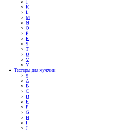
J
K
L
M
N
O
P
R
S
T
U
V
Y
Тестеры для мужчин
#
A
B
C
D
E
F
G
H
I
J