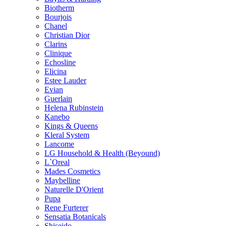
Biotherm
Bourjois
Chanel
Christian Dior
Clarins
Clinique
Echosline
Elicina
Estee Lauder
Evian
Guerlain
Helena Rubinstein
Kanebo
Kings & Queens
Kleral System
Lancome
LG Household & Health (Beyound)
L`Oreal
Mades Cosmetics
Maybelline
Naturelle D'Orient
Pupa
Rene Furterer
Sensatia Botanicals
Shiseido