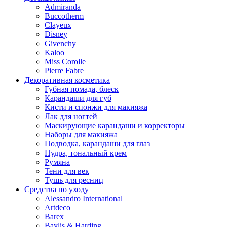
Admiranda
Buccotherm
Clayeux
Disney
Givenchy
Kaloo
Miss Corolle
Pierre Fabre
Декоративная косметика
Губная помада, блеск
Карандаши для губ
Кисти и спонжи для макияжа
Лак для ногтей
Маскирующие карандаши и корректоры
Наборы для макияжа
Подводка, карандаши для глаз
Пудра, тональный крем
Румяна
Тени для век
Тушь для ресниц
Средства по уходу
Alessandro International
Artdeco
Barex
Baylis & Harding