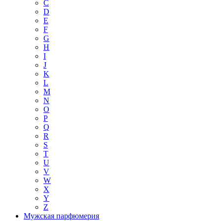
C
D
E
F
G
H
I
J
K
L
M
N
O
P
Q
R
S
T
U
V
W
X
Y
Z
Мужская парфюмерия