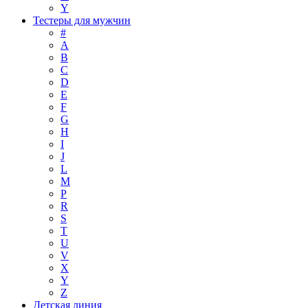
Y
Тестеры для мужчин
#
A
B
C
D
E
F
G
H
I
J
L
M
P
R
S
T
U
V
X
Y
Z
Детская линия