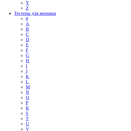
Y
Z
Тестеры для женщин
#
A
B
C
D
E
F
G
H
I
J
K
L
M
N
O
P
R
S
T
U
V