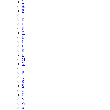
#
A
B
C
D
E
F
G
H
I
J
K
L
M
N
O
P
Q
R
S
T
U
V
W
X