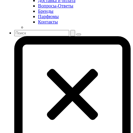
Доставка и оплата
Sonia Rykiel
Вопросы-Ответы
Stella McCartney
Бренды
Парфюмы
Stephane Humbert Lucas 777
Контакты
Swarovski
Syed Junaid Alam
Teo Cabanel
Thalac
The Different Company
The Vagabond Prince
The Voice
Thierry Mugler
Tiffany & Co
Tiziana Terenzi
Tom Ford
Tommy Hilfiger
Torrente
Tous
True Religion
Trussardi
Ungaro