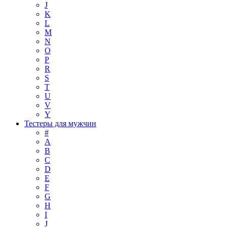
J
K
L
M
N
O
P
R
S
T
U
V
Y
Тестеры для мужчин
#
A
B
C
D
E
F
G
H
I
J