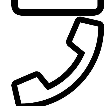
United Colors of Benetton
Univerlook
Valentino
Van Cleef & Arpels
Van Gils
Vanderbilt
Vera Wang
Versace
Victoria's Secret
Victorinox Swiss Army
Viktor & Rolf
Vince Camuto
Xerjoff
Yohji Yamamoto
Yves Rocher
Yves Saint Laurent
Zadig & Voltaire
Zarkoperfume
Zegna
Zirh