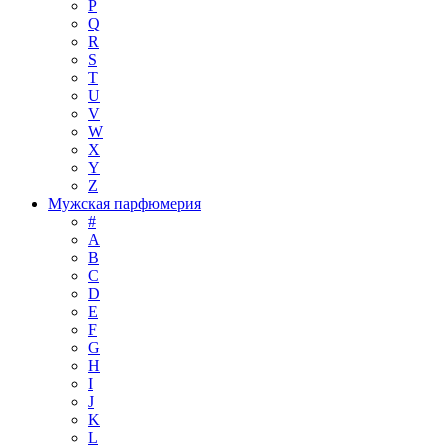
P
Q
R
S
T
U
V
W
X
Y
Z
Мужская парфюмерия
#
A
B
C
D
E
F
G
H
I
J
K
L