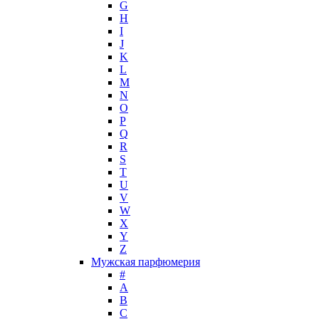
G
Hugh Parsons
H
Hugo Boss
I
J
Humiecki & Graef
K
Iceberg
L
IKKS
M
Il Profvmo
N
Issey Miyake
O
P
J. Del Pozo
Q
Jacques Bogart Group
R
Jean Couturier
S
Jean Patou
T
U
Jean Paul Gaultier
V
Jennifer Lopez
W
Jil Sander
X
Jimmy Choo
Y
Jo Malone
Z
Мужская парфюмерия
John Galliano
#
John Richmond
A
John Varvatos
B
Joop!
C