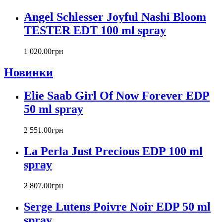
Carlos Moya
Carolina Herrera
Angel Schlesser Joyful Nashi Bloom
Caron
TESTER EDT 100 ml spray
Cartier
Chanel
1 020
.
00
грн
Charriol
Chevignon
Новинки
Chloe
Chopard
Elie Saab Girl Of Now Forever EDP
Christian Audigier
50 ml spray
Christian Dior
Christian Lacroix
2 551
.
00
грн
Christina Aguilera
Cindy Crawford
La Perla Just Precious EDP 100 ml
Clinique
spray
Clive Christian
CnR Create
2 807
.
00
грн
Cofinluxe
Comme Des Garcons
Serge Lutens Poivre Noir EDP 50 ml
Costume National
spray
Couch