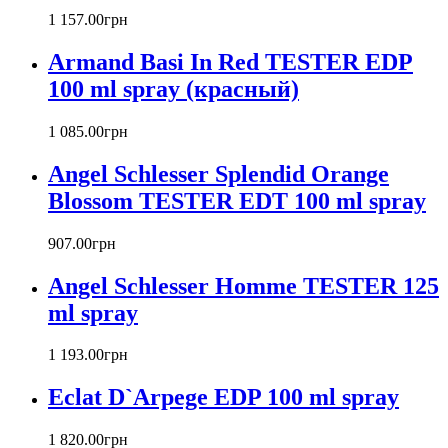
Barex
1 157
.
00
грн
Betty Barclay
Armand Basi In Red TESTER EDP
Beyonce
Bill Blass
100 ml spray (красный)
Biotherm
Blumarine
1 085
.
00
грн
Bond № 9
Bottega Veneta
Angel Schlesser Splendid Orange
Boucheron
Blossom TESTER EDT 100 ml spray
Bourjois
Britney Spears
907
.
00
грн
Bruno Banani
Burberry
Angel Schlesser Homme TESTER 125
Bvlgari
ml spray
Byblos
Byredo
1 193
.
00
грн
Cacharel
Calvin Klein
Eclat D`Arpege EDP 100 ml spray
Canali
Carla Fracci
1 820
.
00
грн