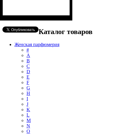
Каталог товаров
Женская парфюмерия
#
А
B
C
D
E
F
G
H
I
J
K
L
M
N
O