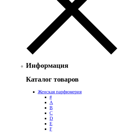
Floris
Franck Boclet
Franck Olivier
Frapin
Geoffrey Beene
Geparlys
Ghost
Gian Marco Venturi
Gianfranco Ferre
Giorgio Armani
Информация
Giorgio Monti
Givenchy
Каталог товаров
Gritti
Gucci
Женская парфюмерия
Guerlain
#
Guy Laroche
А
Helena Rubinstein
B
Hermes
C
Histoires de Parfums
D
E
Hollister
F
Houbigant