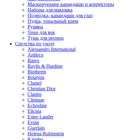
Маскирующие карандаши и корректоры
Наборы для макияжа
Подводка, карандаши для глаз
Пудра, тональный крем
Румяна
Тени для век
Тушь для ресниц
Средства по уходу
Alessandro International
Artdeco
Barex
Baylis & Harding
Biotherm
Bourjois
Chanel
Christian Dior
Clarins
Clinique
Echosline
Elicina
Estee Lauder
Evian
Guerlain
Helena Rubinstein
Kanebo