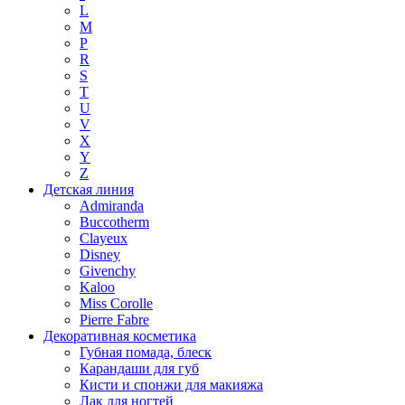
L
M
P
R
S
T
U
V
X
Y
Z
Детская линия
Admiranda
Buccotherm
Clayeux
Disney
Givenchy
Kaloo
Miss Corolle
Pierre Fabre
Декоративная косметика
Губная помада, блеск
Карандаши для губ
Кисти и спонжи для макияжа
Лак для ногтей