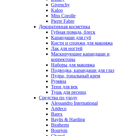
Nu_Be
Givenchy
Odin
Kaloo
Miss Corolle
Olfactive Studio
Pierre Fabre
Oscar De La Renta
Декоративная косметика
Otoori
Губная помада, блеск
Paco Rabanne
Карандаши для губ
Paloma Picasso
Кисти и спонжи для макияжа
Лак для ногтей
Parfumerie Generale
Маскирующие карандаши и
Parfums de Marly
корректоры
Patrizia Pepe
Наборы для макияжа
Paul Smith
Подводка, карандаши для глаз
Пудра, тональный крем
Penhaligon's
Румяна
Pepe Jeans
Тени для век
Perry Ellis
Тушь для ресниц
Peynet
Средства по уходу
Pierre Balmain
Alessandro International
Artdeco
Pierre Guillaume
Barex
Prada
Baylis & Harding
Princesse Marina De Bourbon
Biotherm
Profumi di Pantelleria
Bourjois
Chanel