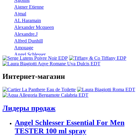
Agonist
Aigner Etienne
Ajmal
AL Haramain
Alexander Mcqueen
Alexandre.J
Alfred Dunhill
Amouage
Angel Schlesser
Anna Sui
Annayake
Annick Goutal
Интернет-магазин
Antonio Banderas
Aramis
Armaf
Armand Basi
Лидеры продаж
Atelier Cologne
Azzaro
Angel Schlesser Essential For Men
Badgley Mischka
Baldinini
TESTER 100 ml spray
Banana Republic