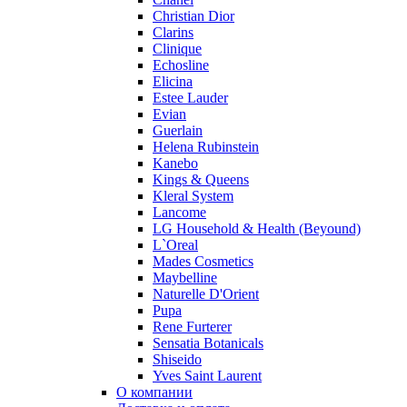
Pupa
Christian Dior
Ralph Lauren
Clarins
Ramon Molvizar
Clinique
Rampage
Echosline
Remy Latour
Elicina
Estee Lauder
Repetto
Evian
Roberto Cavalli
Guerlain
Roberto Verino
Helena Rubinstein
Roccobarocco
Kanebo
Kings & Queens
Rochas
Kleral System
Rubino Cosmetics
Lancome
S. Oliver
LG Household & Health (Beyound)
Salvador Dali
L`Oreal
Salvatore Ferragamo
Mades Cosmetics
Maybelline
Sarah Jessica Parker
Naturelle D'Orient
Sean John
Pupa
Serge Lutens
Rene Furterer
Sergio Tacchini
Sensatia Botanicals
Shiseido
Shakira
Yves Saint Laurent
Shiseido
О компании
Sisley