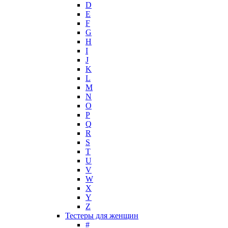
D
Jovoy
E
Judith Leiber
F
Juicy Couture
G
Juliette Has A Gun
H
Kanebo
I
J
Karen Low
K
Karl Lagerfeld
L
Keiko Mecheri
M
Kenneth Cole
N
O
Kenzo
P
Kilian
Q
Kinski
R
Kiton
S
Kleral System
T
U
Korloff
V
L'Artisan Parfumeur
W
L'Oreal
X
La Perla
Y
Z
La Prairie
Тестеры для женщин
Laboratorio Olfattivo
#