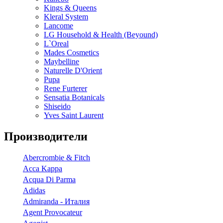
Kings & Queens
Kleral System
Lancome
LG Household & Health (Beyound)
L`Oreal
Mades Cosmetics
Maybelline
Naturelle D'Orient
Pupa
Rene Furterer
Sensatia Botanicals
Shiseido
Yves Saint Laurent
Производители
Abercrombie & Fitch
Acca Kappa
Acqua Di Parma
Adidas
Admiranda - Италия
Agent Provocateur