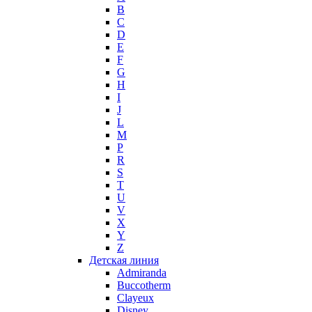
B
Max Mara
C
Maybelline
D
Mercedes-Benz
E
Mexx
F
G
Michael Kors
H
Miller et Bertaux
I
Missoni
J
Miu Miu
L
Molton Brown
M
P
Montale
R
Montblanc
S
Moschino
T
Naomi Campbell
U
V
Narciso Rodriguez
X
Nasomatto
Y
Nike
Z
Nikos
Детская линия
Nina Ricci
Admiranda
Buccotherm
Nino Cerruti
Clayeux
Nuhi
Disney