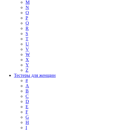
M
N
O
P
Q
R
S
T
U
V
W
X
Y
Z
Тестеры для женщин
#
A
B
C
D
E
F
G
H
I