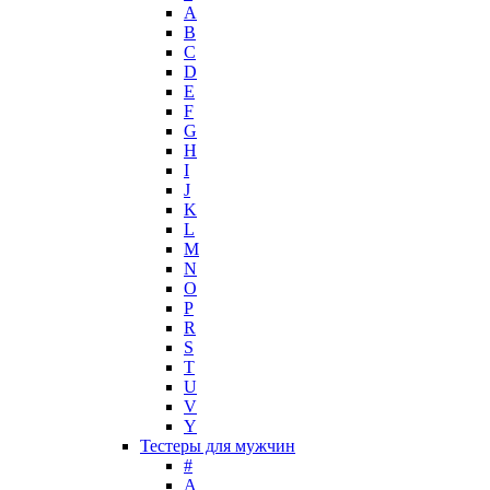
Lacoste
A
Lady Gaga
B
Lalique
C
D
Lancome
E
Lanvin
F
Laura Biagiotti
G
Loewe
H
I
Lolita Lempicka
J
Louis Feraud
K
M. Micallef
L
Mades Cosmetics
M
Maison Francis Kurkdjian
N
O
Mancera
P
Mandarina Duck
R
Marc Jacobs
S
Maria Sharapova
T
U
Mark Buxton
V
Masaki Matsushima
Y
Maurer & Wirtz
Тестеры для мужчин
Max Deville
#
Max Factor
A