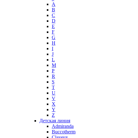
A
Max Mara
B
Maybelline
C
Mercedes-Benz
D
Mexx
E
F
Michael Kors
G
Miller et Bertaux
H
Missoni
I
Miu Miu
J
Molton Brown
L
M
Montale
P
Montblanc
R
Moschino
S
Naomi Campbell
T
U
Narciso Rodriguez
V
Nasomatto
X
Nike
Y
Nikos
Z
Nina Ricci
Детская линия
Admiranda
Nino Cerruti
Buccotherm
Nuhi
Clayeux