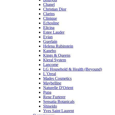
Pupa
Chanel
Ralph Lauren
Christian Dior
Ramon Molvizar
Clarins
Rampage
Clinique
Remy Latour
Echosline
Elicina
Repetto
Estee Lauder
Roberto Cavalli
Evian
Roberto Verino
Guerlain
Roccobarocco
Helena Rubinstein
Kanebo
Rochas
Kings & Queens
Rubino Cosmetics
Kleral System
S. Oliver
Lancome
Salvador Dali
LG Household & Health (Beyound)
Salvatore Ferragamo
L`Oreal
Mades Cosmetics
Sarah Jessica Parker
Maybelline
Sean John
Naturelle D'Orient
Serge Lutens
Pupa
Sergio Tacchini
Rene Furterer
Sensatia Botanicals
Shakira
Shiseido
Shiseido
Yves Saint Laurent
Sisley