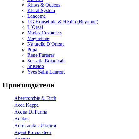
Kings & Queens
Kleral System
Lancome
LG Household & Health (Beyound)
L`Oreal
Mades Cosmetics
Maybelline
Naturelle D'Orient
Pupa
Rene Furterer
Sensatia Botanicals
Shiseido
Yves Saint Laurent
Производители
Abercrombie & Fitch
Acca Kappa
Acqua Di Parma
Adidas
Admiranda - Италия
Agent Provocateur