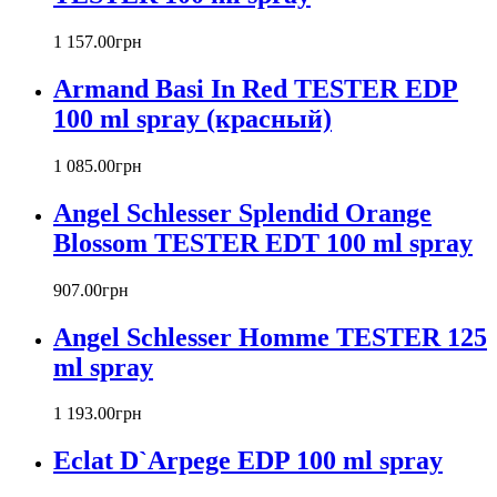
Barex
Betty Barclay
1 157
.
00
грн
Beyonce
Armand Basi In Red TESTER EDP
Bill Blass
Biotherm
100 ml spray (красный)
Blumarine
Bond № 9
1 085
.
00
грн
Bottega Veneta
Angel Schlesser Splendid Orange
Boucheron
Bourjois
Blossom TESTER EDT 100 ml spray
Britney Spears
Bruno Banani
907
.
00
грн
Burberry
Angel Schlesser Homme TESTER 125
Bvlgari
Byblos
ml spray
Byredo
Cacharel
1 193
.
00
грн
Calvin Klein
Canali
Eclat D`Arpege EDP 100 ml spray
Carla Fracci