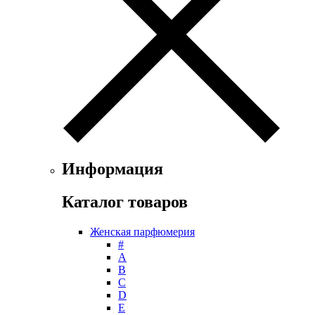
Floris
Franck Boclet
Franck Olivier
Frapin
Geoffrey Beene
Geparlys
Ghost
Gian Marco Venturi
Gianfranco Ferre
Giorgio Armani
Giorgio Monti
Информация
Givenchy
Gritti
Каталог товаров
Gucci
Guerlain
Женская парфюмерия
Guy Laroche
#
Helena Rubinstein
А
Hermes
B
Histoires de Parfums
C
D
Hollister
E
Houbigant