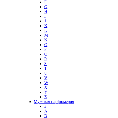
F
Hugh Parsons
G
Hugo Boss
H
I
Humiecki & Graef
J
Iceberg
K
IKKS
L
Il Profvmo
M
Issey Miyake
N
O
J. Del Pozo
P
Jacques Bogart Group
Q
Jean Couturier
R
Jean Patou
S
T
Jean Paul Gaultier
U
Jennifer Lopez
V
Jil Sander
W
Jimmy Choo
X
Jo Malone
Y
Z
John Galliano
Мужская парфюмерия
John Richmond
#
John Varvatos
A
Joop!
B