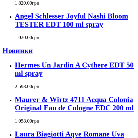
Carlos Moya
1 820
.
00
грн
Carolina Herrera
Angel Schlesser Joyful Nashi Bloom
Caron
Cartier
TESTER EDT 100 ml spray
Chanel
Charriol
1 020
.
00
грн
Chevignon
Новинки
Chloe
Chopard
Christian Audigier
Hermes Un Jardin A Cythere EDT 50
Christian Dior
ml spray
Christian Lacroix
Christina Aguilera
2 598
.
00
грн
Cindy Crawford
Clinique
Maurer & Wirtz 4711 Acqua Colonia
Clive Christian
Original Eau de Cologne EDС 200 ml
CnR Create
Cofinluxe
1 058
.
00
грн
Comme Des Garcons
Costume National
Laura Biagiotti Aqve Romane Uva
Couch