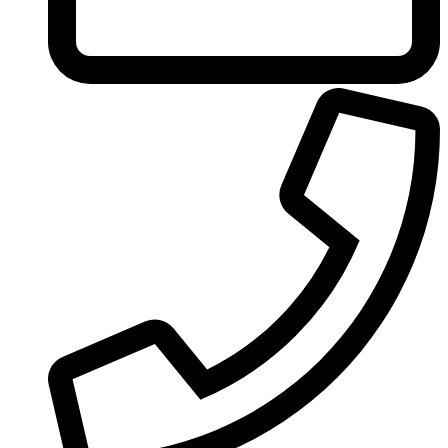
United Colors of Benetton
Univerlook
Valentino
Van Cleef & Arpels
Van Gils
Vanderbilt
Vera Wang
Versace
Victoria's Secret
Victorinox Swiss Army
Viktor & Rolf
Vince Camuto
Xerjoff
Yohji Yamamoto
Yves Rocher
Yves Saint Laurent
Zadig & Voltaire
Zarkoperfume
Zegna
Zirh