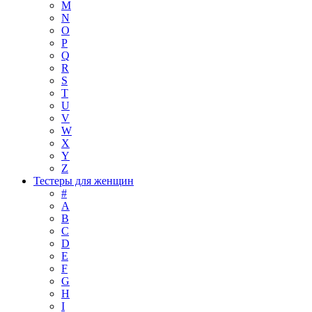
M
N
O
P
Q
R
S
T
U
V
W
X
Y
Z
Тестеры для женщин
#
A
B
C
D
E
F
G
H
I