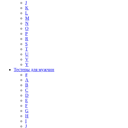
J
K
L
M
N
O
P
R
S
T
U
V
Y
Тестеры для мужчин
#
A
B
C
D
E
F
G
H
I
J