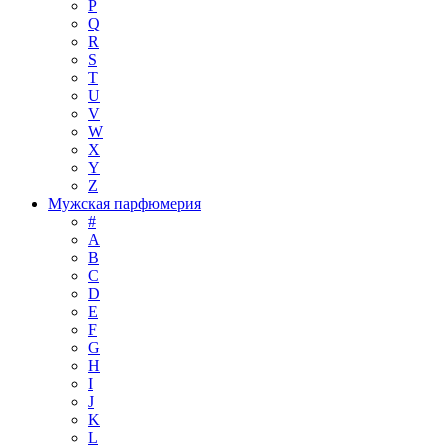
P
Q
R
S
T
U
V
W
X
Y
Z
Мужская парфюмерия
#
A
B
C
D
E
F
G
H
I
J
K
L