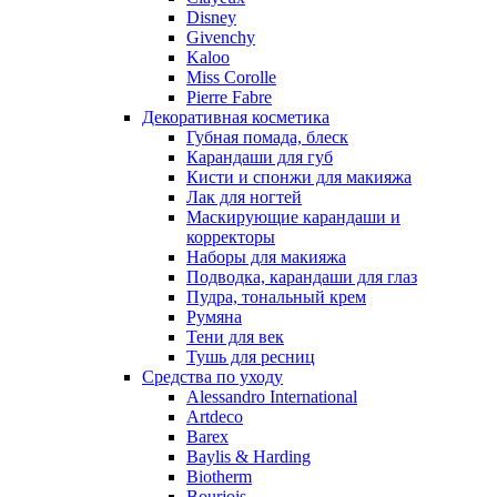
Nu_Be
Disney
Odin
Givenchy
Kaloo
Olfactive Studio
Miss Corolle
Oscar De La Renta
Pierre Fabre
Otoori
Декоративная косметика
Paco Rabanne
Губная помада, блеск
Paloma Picasso
Карандаши для губ
Кисти и спонжи для макияжа
Parfumerie Generale
Лак для ногтей
Parfums de Marly
Маскирующие карандаши и
Patrizia Pepe
корректоры
Paul Smith
Наборы для макияжа
Подводка, карандаши для глаз
Penhaligon's
Пудра, тональный крем
Pepe Jeans
Румяна
Perry Ellis
Тени для век
Peynet
Тушь для ресниц
Pierre Balmain
Средства по уходу
Alessandro International
Pierre Guillaume
Artdeco
Prada
Barex
Princesse Marina De Bourbon
Baylis & Harding
Profumi di Pantelleria
Biotherm
Bourjois