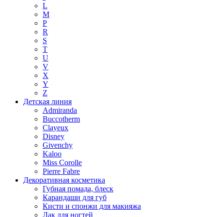
L
M
P
R
S
T
U
V
X
Y
Z
Детская линия
Admiranda
Buccotherm
Clayeux
Disney
Givenchy
Kaloo
Miss Corolle
Pierre Fabre
Декоративная косметика
Губная помада, блеск
Карандаши для губ
Кисти и спонжи для макияжа
Лак для ногтей