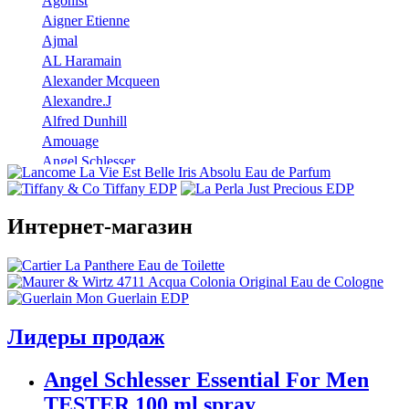
Agonist
Aigner Etienne
Ajmal
AL Haramain
Alexander Mcqueen
Alexandre.J
Alfred Dunhill
Amouage
Angel Schlesser
Anna Sui
Annayake
Annick Goutal
Интернет-магазин
Antonio Banderas
Aramis
Armaf
Armand Basi
Atelier Cologne
Лидеры продаж
Azzaro
Badgley Mischka
Angel Schlesser Essential For Men
Baldinini
TESTER 100 ml spray
Banana Republic