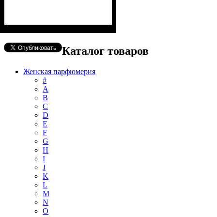
Каталог товаров
Женская парфюмерия
#
А
B
C
D
E
F
G
H
I
J
K
L
M
N
O