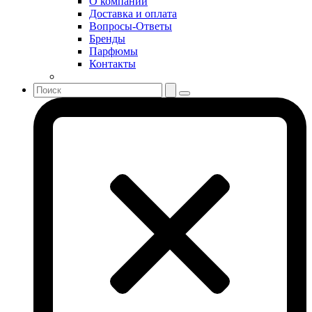
О компании
Sonia Rykiel
Доставка и оплата
Stella McCartney
Вопросы-Ответы
Бренды
Stephane Humbert Lucas 777
Парфюмы
Swarovski
Контакты
Syed Junaid Alam
Teo Cabanel
Thalac
The Different Company
The Vagabond Prince
The Voice
Thierry Mugler
Tiffany & Co
Tiziana Terenzi
Tom Ford
Tommy Hilfiger
Torrente
Tous
True Religion
Trussardi
Ungaro