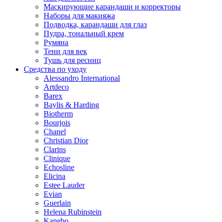
Маскирующие карандаши и корректоры
Наборы для макияжа
Подводка, карандаши для глаз
Пудра, тональный крем
Румяна
Тени для век
Тушь для ресниц
Средства по уходу
Alessandro International
Artdeco
Barex
Baylis & Harding
Biotherm
Bourjois
Chanel
Christian Dior
Clarins
Clinique
Echosline
Elicina
Estee Lauder
Evian
Guerlain
Helena Rubinstein
Kanebo