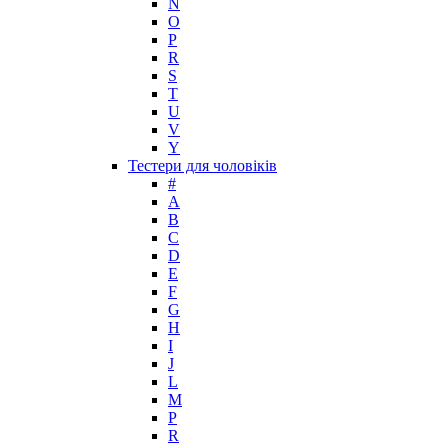
Maison Francis Kurkdjian
N
O
Mancera
P
Mandarina Duck
R
Marc Jacobs
S
Maria Sharapova
T
U
Mark Buxton
V
Masaki Matsushima
Y
Maurer & Wirtz
Тестери для чоловіків
Max Deville
#
Max Factor
A
B
Max Mara
C
Maybelline
D
Mercedes-Benz
E
Mexx
F
G
Michael Kors
H
Miller et Bertaux
I
Missoni
J
Miu Miu
L
Molton Brown
M
P
Montale
R
Montblanc