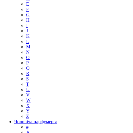
E
F
G
H
I
J
K
L
M
N
O
P
Q
R
S
T
U
V
W
X
Y
Z
Чоловіча парфумерія
#
A