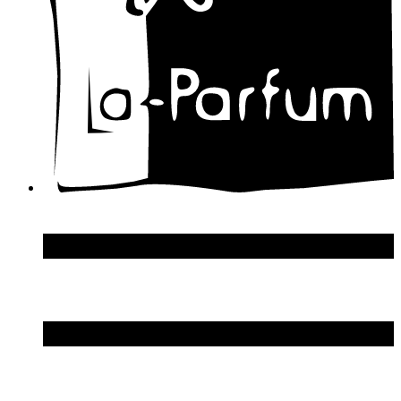
Diesel
Diptyque
Disney
Dolce & Gabbana
Donna Karan
DSquared2
Dupont S.T.
Echosline
Elie Saab
Elizabeth Arden
Elizabeth Taylor
Ellen Tracy
Emanuel Ungaro
Emilio Pucci
Enrico Gi
Eon Productions
Escada
Escentric Molecules
Essential Parfums
Estee Lauder