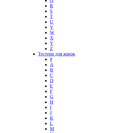
Q
Kinski
R
Kiton
S
Kleral System
T
U
Korloff
V
L'Artisan Parfumeur
W
L'Oreal
X
La Perla
Y
Z
La Prairie
Тестери для жінок
Laboratorio Olfattivo
#
Lacoste
A
Lady Gaga
B
Lalique
C
D
Lancome
E
Lanvin
F
Laura Biagiotti
G
Loewe
H
I
Lolita Lempicka
J
Louis Feraud
K
M. Micallef
L
Mades Cosmetics
M