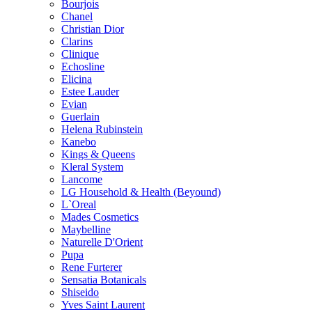
Bourjois
Chanel
Christian Dior
Clarins
Clinique
Echosline
Elicina
Estee Lauder
Evian
Guerlain
Helena Rubinstein
Kanebo
Kings & Queens
Kleral System
Lancome
LG Household & Health (Beyound)
L`Oreal
Mades Cosmetics
Maybelline
Naturelle D'Orient
Pupa
Rene Furterer
Sensatia Botanicals
Shiseido
Yves Saint Laurent