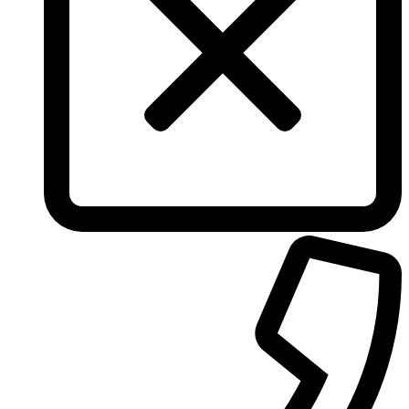
Tiffany & Co
Tiziana Terenzi
Tom Ford
Tommy Hilfiger
Torrente
Tous
True Religion
Trussardi
Ungaro
United Colors of Benetton
Univerlook
Valentino
Van Cleef & Arpels
Van Gils
Vanderbilt
Vera Wang
Versace
Victoria's Secret
Victorinox Swiss Army
Viktor & Rolf