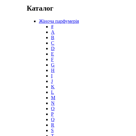
Givenchy
Каталог
Gritti
Gucci
Жіноча парфумерія
Guerlain
#
Guy Laroche
А
Helena Rubinstein
B
Hermes
C
Histoires de Parfums
D
E
Hollister
F
Houbigant
G
Hugh Parsons
H
Hugo Boss
I
J
Humiecki & Graef
K
Iceberg
L
IKKS
M
Il Profvmo
N
Issey Miyake
O
P
J. Del Pozo
Q
Jacques Bogart Group
R
Jean Couturier
S
Jean Patou
T