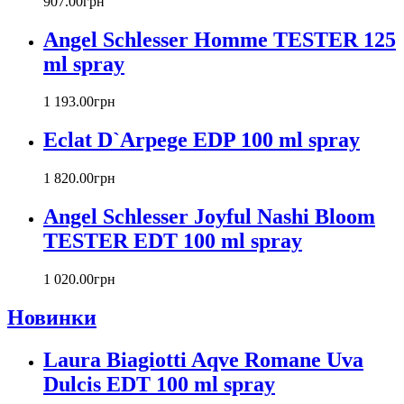
907
.
00
грн
Bruno Banani
Burberry
Angel Schlesser Homme TESTER 125
Bvlgari
ml spray
Byblos
Byredo
1 193
.
00
грн
Cacharel
Calvin Klein
Eclat D`Arpege EDP 100 ml spray
Canali
Carla Fracci
1 820
.
00
грн
Carlos Moya
Carolina Herrera
Angel Schlesser Joyful Nashi Bloom
Caron
TESTER EDT 100 ml spray
Cartier
Chanel
1 020
.
00
грн
Charriol
Chevignon
Новинки
Chloe
Chopard
Laura Biagiotti Aqve Romane Uva
Christian Audigier
Dulcis EDT 100 ml spray
Christian Dior