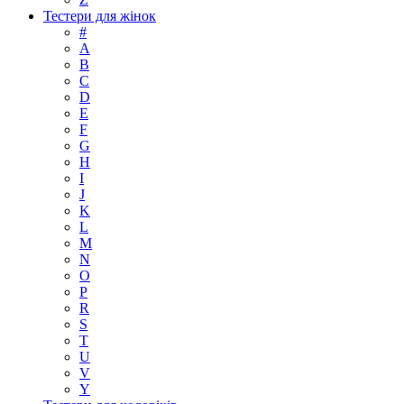
Тестери для жінок
#
A
B
C
D
E
F
G
H
I
J
K
L
M
N
O
P
R
S
T
U
V
Y