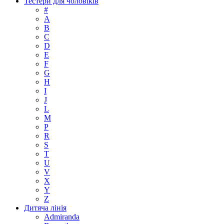
Тестери для чоловіків
#
A
B
C
D
E
F
G
H
I
J
L
M
P
R
S
T
U
V
X
Y
Z
Дитяча лінія
Admiranda