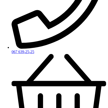
Vince Camuto
Xerjoff
Yohji Yamamoto
Yves Rocher
Yves Saint Laurent
Zadig & Voltaire
Zarkoperfume
Zegna
Zirh
067 639-25-25