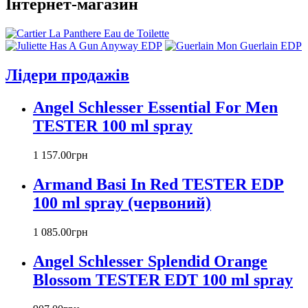
Annayake
Інтернет-магазин
Annick Goutal
Antonio Banderas
Aramis
Armand Basi
Лідери продажів
Atelier Cologne
Azzaro
Angel Schlesser Essential For Men
Badgley Mischka
Baldinini
TESTER 100 ml spray
Banana Republic
Barex
1 157
.
00
грн
Betty Barclay
Armand Basi In Red TESTER EDP
Beyonce
Bill Blass
100 ml spray (червоний)
Biotherm
Blumarine
1 085
.
00
грн
Bond № 9
Bottega Veneta
Angel Schlesser Splendid Orange
Boucheron
Blossom TESTER EDT 100 ml spray
Bourjois
Britney Spears