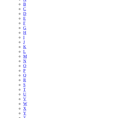
B
C
D
E
F
G
H
I
J
K
L
M
N
O
P
Q
R
S
T
U
V
W
X
Y
Z