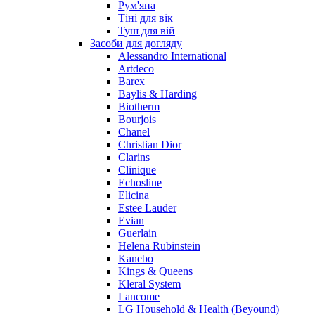
Рум'яна
Penhaligon's
Тіні для вік
Pepe Jeans
Туш для вій
Perry Ellis
Засоби для догляду
Peynet
Alessandro International
Pierre Balmain
Artdeco
Barex
Pierre Guillaume
Baylis & Harding
Prada
Biotherm
Princesse Marina De Bourbon
Bourjois
Profumi di Pantelleria
Chanel
Christian Dior
Pupa
Clarins
Ralph Lauren
Clinique
Ramon Molvizar
Echosline
Rampage
Elicina
Remy Latour
Estee Lauder
Evian
Repetto
Guerlain
Roberto Cavalli
Helena Rubinstein
Roberto Verino
Kanebo
Roccobarocco
Kings & Queens
Kleral System
Rochas
Lancome
Rubino Cosmetics
LG Household & Health (Beyound)