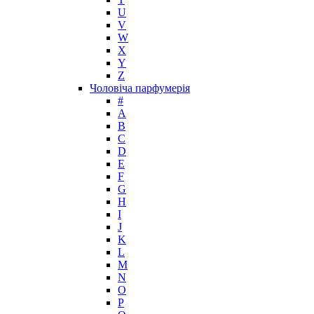
U
Jean Paul Gaultier
V
Jennifer Lopez
W
Jil Sander
X
Jimmy Choo
Y
Jo Malone
Z
Чоловіча парфумерія
John Galliano
#
John Richmond
A
John Varvatos
B
Joop!
C
D
Jovoy
E
Judith Leiber
F
Juicy Couture
G
Juliette Has A Gun
H
Kanebo
I
J
Karen Low
K
Karl Lagerfeld
L
Keiko Mecheri
M
Kenneth Cole
N
O
Kenzo
P
Kilian