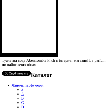
Туалетна вода Abercrombie Fitch в інтернет-магазині La-parfum
по найнижчих цінах
Каталог
Жіноча парфумерія
#
А
B
C
D