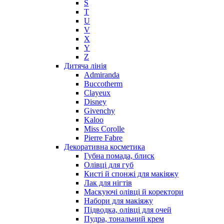
S
Moschino
T
Naomi Campbell
U
V
Narciso Rodriguez
X
Nasomatto
Y
Nike
Z
Nikos
Дитяча лінія
Nina Ricci
Admiranda
Buccotherm
Nino Cerruti
Clayeux
Nuhi
Disney
Nu_Be
Givenchy
Odin
Kaloo
Miss Corolle
Olfactive Studio
Pierre Fabre
Oscar De La Renta
Декоративна косметика
Otoori
Губна помада, блиск
Paco Rabanne
Олівці для губ
Paloma Picasso
Кисті й спонжі для макіяжу
Лак для нігтів
Parfumerie Generale
Маскуючі олівці й коректори
Parfums de Marly
Набори для макіяжу
Patrizia Pepe
Підводка, олівці для очей
Paul Smith
Пудра, тональний крем