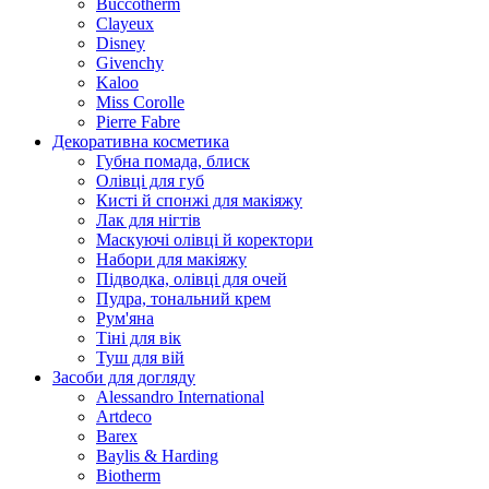
Buccotherm
Clayeux
Disney
Givenchy
Kaloo
Miss Corolle
Pierre Fabre
Декоративна косметика
Губна помада, блиск
Олівці для губ
Кисті й спонжі для макіяжу
Лак для нігтів
Маскуючі олівці й коректори
Набори для макіяжу
Підводка, олівці для очей
Пудра, тональний крем
Рум'яна
Тіні для вік
Туш для вій
Засоби для догляду
Alessandro International
Artdeco
Barex
Baylis & Harding
Biotherm