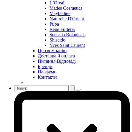
S. Oliver
L`Oreal
Salvador Dali
Mades Cosmetics
Salvatore Ferragamo
Maybelline
Naturelle D'Orient
Sarah Jessica Parker
Pupa
Sean John
Rene Furterer
Serge Lutens
Sensatia Botanicals
Sergio Tacchini
Shiseido
Yves Saint Laurent
Shakira
Про компанію
Shiseido
Доставка й оплата
Sisley
Питання-Відповіді
Sonia Rykiel
Бренди
Stella McCartney
Парфуми
Контакти
Stephane Humbert Lucas 777
Swarovski
Syed Junaid Alam
Teo Cabanel
Thalac
The Different Company
The Vagabond Prince
The Voice
Thierry Mugler