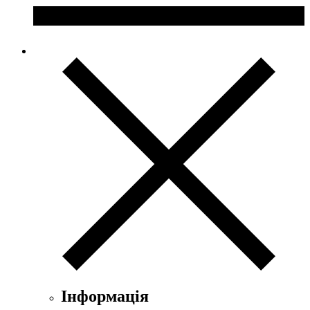
Estelle Ewen
Etat Libre d`Orange
Etro
Evian
Ex Nihilo
Exte
Faconnable
Fendi
Ferrari
Floris
Franck Boclet
Franck Olivier
Frapin
Geoffrey Beene
Geparlys
Ghost
Gian Marco Venturi
Gianfranco Ferre
Giorgio Armani
Інформація
Giorgio Monti