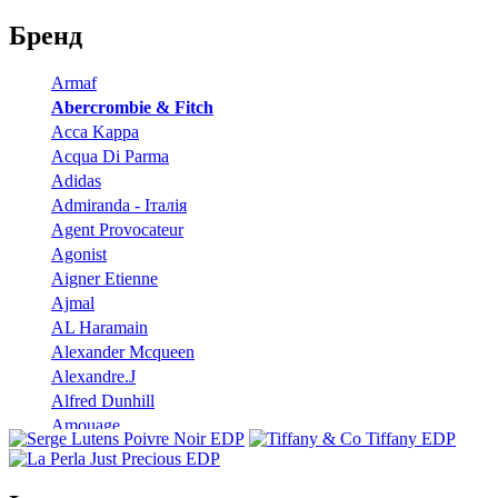
Бренд
Armaf
Abercrombie & Fitch
Acca Kappa
Acqua Di Parma
Adidas
Admiranda - Італія
Agent Provocateur
Agonist
Aigner Etienne
Ajmal
AL Haramain
Alexander Mcqueen
Alexandre.J
Alfred Dunhill
Amouage
Angel Schlesser
Anna Sui