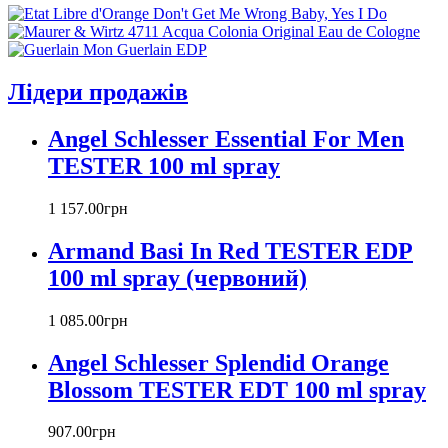
Aramis
Armand Basi
Atelier Cologne
Azzaro
Лідери продажів
Badgley Mischka
Baldinini
Angel Schlesser Essential For Men
Banana Republic
TESTER 100 ml spray
Barex
Betty Barclay
1 157
.
00
грн
Beyonce
Bill Blass
Armand Basi In Red TESTER EDP
Biotherm
100 ml spray (червоний)
Blumarine
Bond № 9
1 085
.
00
грн
Bottega Veneta
Boucheron
Angel Schlesser Splendid Orange
Bourjois
Blossom TESTER EDT 100 ml spray
Britney Spears
Bruno Banani
Burberry
907
.
00
грн