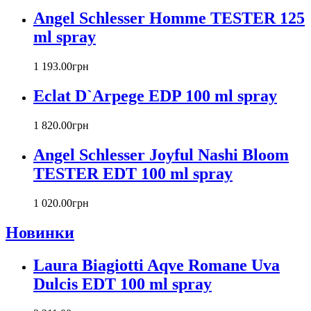
Bvlgari
Angel Schlesser Homme TESTER 125
Byblos
Byredo
ml spray
Cacharel
Calvin Klein
1 193
.
00
грн
Canali
Eclat D`Arpege EDP 100 ml spray
Carla Fracci
Carlos Moya
1 820
.
00
грн
Carolina Herrera
Caron
Angel Schlesser Joyful Nashi Bloom
Cartier
TESTER EDT 100 ml spray
Chanel
Charriol
Chevignon
1 020
.
00
грн
Chloe
Новинки
Chopard
Christian Audigier
Laura Biagiotti Aqve Romane Uva
Christian Dior
Christian Lacroix
Dulcis EDT 100 ml spray
Christina Aguilera
Cindy Crawford