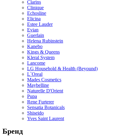
Clarins
Clinique
Echosline
Elicina
Estee Lauder
Evian
Guerlain
Helena Rubinstein
Kanebo
Kings & Queens
Kleral System
Lancome
LG Household & Health (Beyound)
L`Oreal
Mades Cosmetics
Maybelline
Naturelle D'Orient
Pupa
Rene Furterer
Sensatia Botanicals
Shiseido
Yves Saint Laurent
Бренд