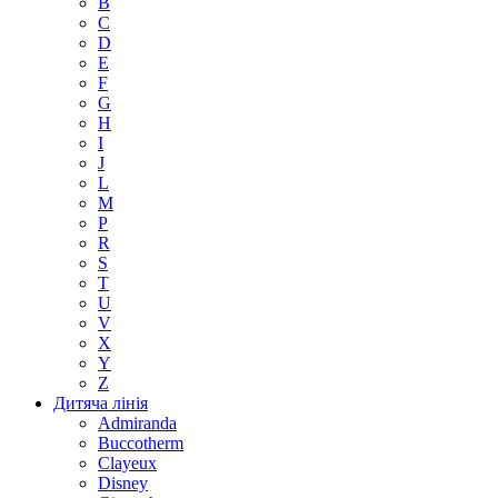
B
C
D
E
F
G
H
I
J
L
M
P
R
S
T
U
V
X
Y
Z
Дитяча лінія
Admiranda
Buccotherm
Clayeux
Disney