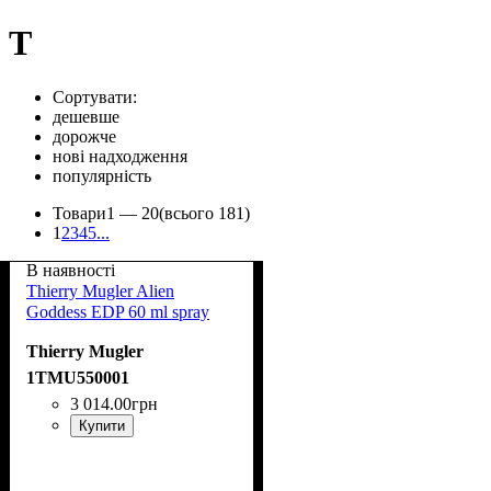
T
Сортувати:
дешевше
дорожче
нові надходження
популярність
Товари
1 —
20
(всього 181)
1
2
3
4
5
...
В наявності
Thierry Mugler Alien
Goddess EDP 60 ml spray
Thierry Mugler
1TMU550001
3 014
.
00
грн
Купити