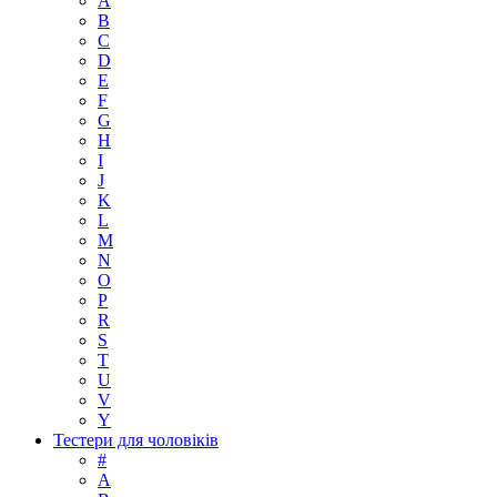
A
B
C
D
E
F
G
H
I
J
K
L
M
N
O
P
R
S
T
U
V
Y
Тестери для чоловіків
#
A