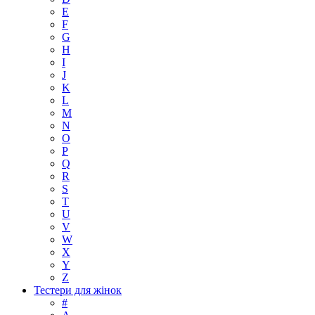
E
F
G
H
I
J
K
L
M
N
O
P
Q
R
S
T
U
V
W
X
Y
Z
Тестери для жінок
#