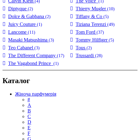
Calvin Klein
The Voice
(4)
(1)
Diptyque
Thierry Mugler
(2)
(10)
Dolce & Gabbana
Tiffany & Co
(2)
(5)
Juicy Couture
Tiziana Terenzi
(1)
(49)
Lancome
Tom Ford
(11)
(37)
Masaki Matsushima
Tommy Hilfiger
(3)
(5)
Teo Cabanel
Tous
(3)
(2)
The Different Company
Trussardi
(17)
(28)
The Vagabond Prince
(1)
Каталог
Жіноча парфумерія
#
А
B
C
D
E
F
G