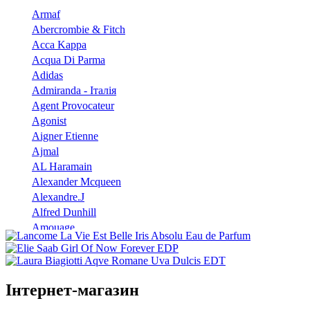
Armaf
Abercrombie & Fitch
Acca Kappa
Acqua Di Parma
Adidas
Admiranda - Італія
Agent Provocateur
Agonist
Aigner Etienne
Ajmal
AL Haramain
Alexander Mcqueen
Alexandre.J
Alfred Dunhill
Amouage
Angel Schlesser
Anna Sui
Annayake
Інтернет-магазин
Annick Goutal
Antonio Banderas