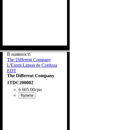
В наявності
The Different Company
L'Esprit Limon de Cordoza
EDT
The Different Company
90 ml spray
1TDC200002
6 605
.
00
грн
Купити