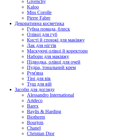
Givenchy
Kaloo
Miss Corolle
Pierre Fabre
Декоративна косметика
Губна помада, блиск
Олівці для губ
Кисті й спонжі для макіяжу
Лак для нігтів
Маскуючі олівці й коректори
Набори для макіяжу
Підводка, олівці для очей
Пудра, тональний крем
Рум'яна
Тіні для вік
Туш для вій
Засоби для догляду
Alessandro International
Artdeco
Barex
Baylis & Harding
Biotherm
Bourjois
Chanel
Christian Dior