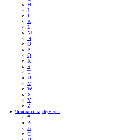
H
I
J
K
L
M
N
O
P
Q
R
S
T
U
V
W
X
Y
Z
Чоловіча парфумерія
#
A
B
C
D