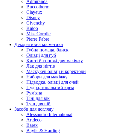
Admiranda
Buccotherm
Clayeux
Disney
Givenchy
Kaloo
Miss Corolle
Pierre Fabre
Декоративна косметика
Губна помада, блиск
Олівці для губ
Кисті й спонжі для макіяжу
Лак для нігтів
Маскуючі олівці й коректори
Набори для макіяжу
Підводка, олівці для очей
Пудра, тональний крем
Рум'яна
Тіні для вік
Туш для вій
Засоби для догляду
Alessandro International
Artdeco
Barex
Baylis & Harding