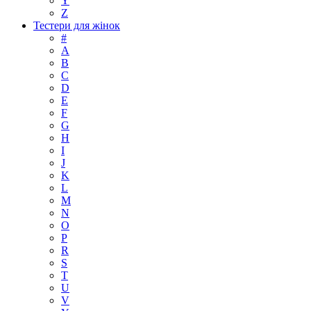
Y
Z
Тестери для жінок
#
A
B
C
D
E
F
G
H
I
J
K
L
M
N
O
P
R
S
T
U
V