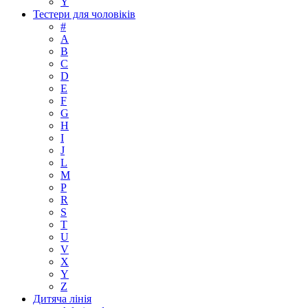
Y
Тестери для чоловіків
#
A
B
C
D
E
F
G
H
I
J
L
M
P
R
S
T
U
V
X
Y
Z
Дитяча лінія