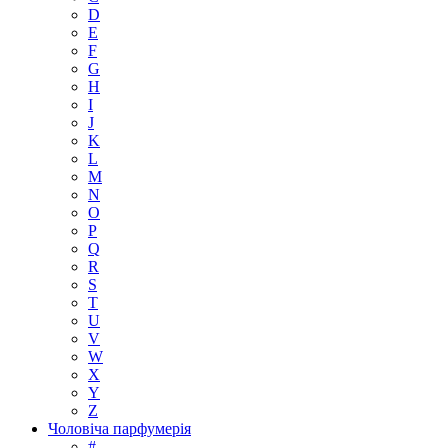
D
E
F
G
H
I
J
K
L
M
N
O
P
Q
R
S
T
U
V
W
X
Y
Z
Чоловіча парфумерія
#