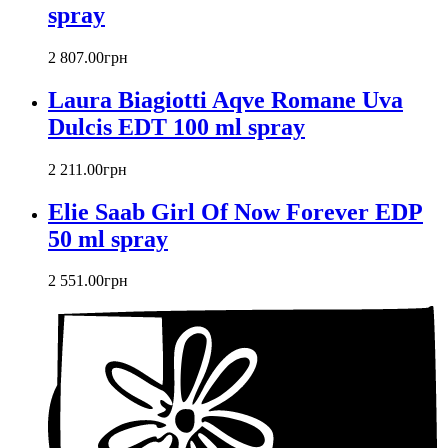
Christian Dior
spray
Christian Lacroix
Christina Aguilera
2 807
.
00
грн
Cindy Crawford
Clinique
Laura Biagiotti Aqve Romane Uva
Clive Christian
Dulcis EDT 100 ml spray
CnR Create
Cofinluxe
2 211
.
00
грн
Comme Des Garcons
Costume National
Elie Saab Girl Of Now Forever EDP
Couch
50 ml spray
Courreges
Creed
2 551
.
00
грн
Cristiano Ronaldo
Cristobal Balenciaga
Cuarzo Signature
Cuba Paris
D'orsay
Damien Bash
David Yurman
Davidoff