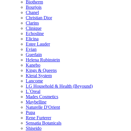
Biotherm
Bourjois
Chanel
Christian Dior
Clarins
Clinique
Echosline
Elicina
Estee Lauder
Evian
Guerlain
Helena Rubinstein
Kanebo
Kings & Queens
Kleral System
Lancome
LG Household & Health (Beyound)
L`Oreal
Mades Cosmetics
Maybelline
Naturelle D'Orient
Pupa
Rene Furterer
Sensatia Botanicals
Shiseido