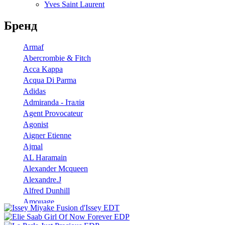
Yves Saint Laurent
Бренд
Armaf
Abercrombie & Fitch
Acca Kappa
Acqua Di Parma
Adidas
Admiranda - Італія
Agent Provocateur
Agonist
Aigner Etienne
Ajmal
AL Haramain
Alexander Mcqueen
Alexandre.J
Alfred Dunhill
Amouage
Angel Schlesser
Anna Sui