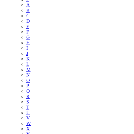
A
B
C
D
E
F
G
H
I
J
K
L
M
N
O
P
Q
R
S
T
U
V
W
X