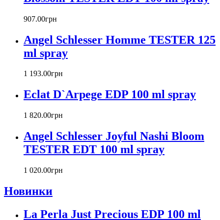
Britney Spears
Bruno Banani
907
.
00
грн
Burberry
Angel Schlesser Homme TESTER 125
Bvlgari
Byblos
ml spray
Byredo
Cacharel
1 193
.
00
грн
Calvin Klein
Canali
Eclat D`Arpege EDP 100 ml spray
Carla Fracci
Carlos Moya
1 820
.
00
грн
Carolina Herrera
Angel Schlesser Joyful Nashi Bloom
Caron
Cartier
TESTER EDT 100 ml spray
Chanel
Charriol
1 020
.
00
грн
Chevignon
Новинки
Chloe
Chopard
Christian Audigier
La Perla Just Precious EDP 100 ml