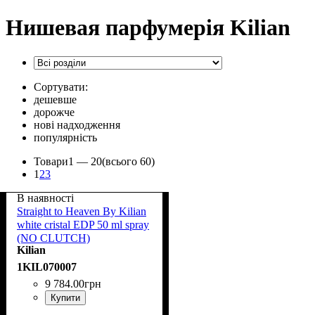
Нишевая парфумерія Kilian
Сортувати:
дешевше
дорожче
нові надходження
популярність
Товари
1 —
20
(всього 60)
1
2
3
В наявності
Straight to Heaven By Kilian
white cristal EDP 50 ml spray
(NO CLUTCH)
Kilian
1KIL070007
9 784
.
00
грн
Купити