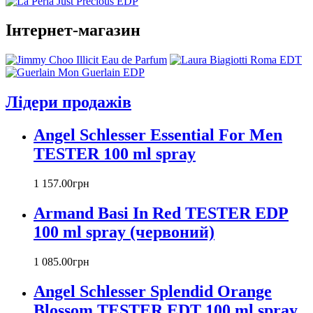
Annayake
Інтернет-магазин
Annick Goutal
Antonio Banderas
Aramis
Armand Basi
Atelier Cologne
Лідери продажів
Azzaro
Badgley Mischka
Angel Schlesser Essential For Men
Baldinini
TESTER 100 ml spray
Banana Republic
Barex
Betty Barclay
1 157
.
00
грн
Beyonce
Armand Basi In Red TESTER EDP
Bill Blass
Biotherm
100 ml spray (червоний)
Blumarine
Bond № 9
1 085
.
00
грн
Bottega Veneta
Angel Schlesser Splendid Orange
Boucheron
Bourjois
Blossom TESTER EDT 100 ml spray