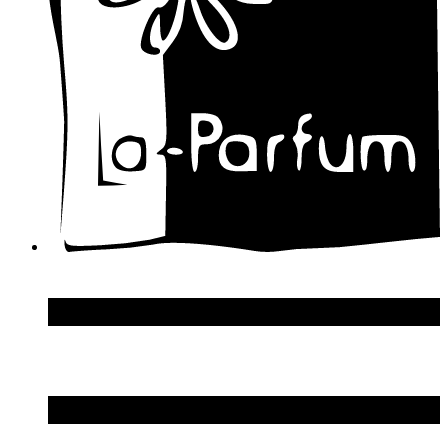
Designer Shaik
Diesel
Diptyque
Disney
Dolce & Gabbana
Donna Karan
DSquared2
Dupont S.T.
Echosline
Elie Saab
Elizabeth Arden
Elizabeth Taylor
Ellen Tracy
Emanuel Ungaro
Emilio Pucci
Enrico Gi
Eon Productions
Escada
Escentric Molecules
Essential Parfums