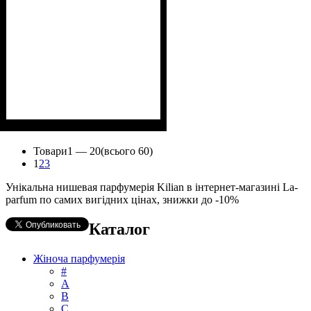
Товари
1 —
20
(всього 60)
1
2
3
Унікальна нишевая парфумерія Kilian в інтернет-магазині La-
parfum по самих вигідних цінах, знижки до -10%
Каталог
Жіноча парфумерія
#
А
B
C