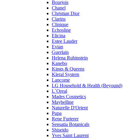
Profumi di Pantelleria
Bourjois
Chanel
Pupa
Christian Dior
Ralph Lauren
Clarins
Ramon Molvizar
Clinique
Rampage
Echosline
Remy Latour
Elicina
Estee Lauder
Repetto
Evian
Roberto Cavalli
Guerlain
Roberto Verino
Helena Rubinstein
Roccobarocco
Kanebo
Kings & Queens
Rochas
Kleral System
Rubino Cosmetics
Lancome
S. Oliver
LG Household & Health (Beyound)
Salvador Dali
L`Oreal
Salvatore Ferragamo
Mades Cosmetics
Maybelline
Sarah Jessica Parker
Naturelle D'Orient
Sean John
Pupa
Serge Lutens
Rene Furterer
Sergio Tacchini
Sensatia Botanicals
Shiseido
Shakira
Yves Saint Laurent
Shiseido