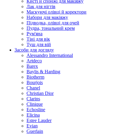
Кисті й спонжі для макіяжу
Лак для нігтів
Маскуючі олівці й коректори
Набори для макіяжу
Підводка, олівці для очей
Пудра, тональний крем
Рум'яна
Тіні для вік
Туш для вій
Засоби для догляду
Alessandro International
Artdeco
Barex
Baylis & Harding
Biotherm
Bourjois
Chanel
Christian Dior
Clarins
Clinique
Echosline
Elicina
Estee Lauder
Evian
Guerlain