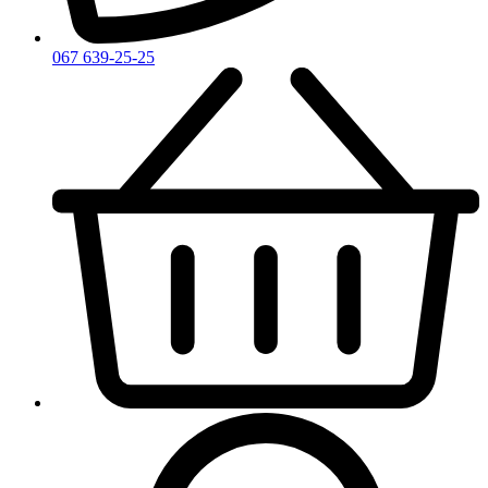
Zirh
067 639-25-25