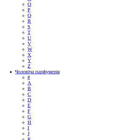
O
P
Q
R
S
T
U
V
W
X
Y
Z
Чоловіча парфумерія
#
A
B
C
D
E
F
G
H
I
J
K