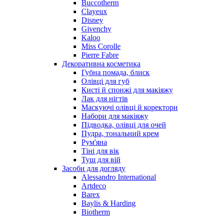
Buccotherm
Nuhi
Clayeux
Nu_Be
Disney
Odin
Givenchy
Kaloo
Olfactive Studio
Miss Corolle
Oscar De La Renta
Pierre Fabre
Otoori
Декоративна косметика
Paco Rabanne
Губна помада, блиск
Paloma Picasso
Олівці для губ
Кисті й спонжі для макіяжу
Parfumerie Generale
Лак для нігтів
Parfums de Marly
Маскуючі олівці й коректори
Patrizia Pepe
Набори для макіяжу
Paul Smith
Підводка, олівці для очей
Пудра, тональний крем
Penhaligon's
Рум'яна
Pepe Jeans
Тіні для вік
Perry Ellis
Туш для вій
Peynet
Засоби для догляду
Pierre Balmain
Alessandro International
Artdeco
Pierre Guillaume
Barex
Prada
Baylis & Harding
Princesse Marina De Bourbon
Biotherm