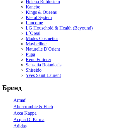
Helena Rubinstein
Kanebo
Kings & Queens
Kleral System
Lancome
LG Household & Health (Beyound)
L`Oreal
Mades Cosmetics
Maybelline
Naturelle D'Orient
Pupa
Rene Furterer
Sensatia Botanicals
Shiseido
Yves Saint Laurent
Бренд
Armaf
Abercrombie & Fitch
Acca Kappa
Acqua Di Parma
Adidas