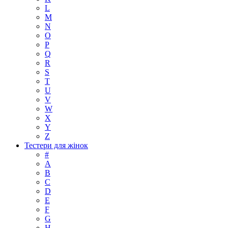
L
M
N
O
P
Q
R
S
T
U
V
W
X
Y
Z
Тестери для жінок
#
A
B
C
D
E
F
G
H