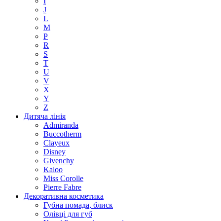
I
J
L
M
P
R
S
T
U
V
X
Y
Z
Дитяча лінія
Admiranda
Buccotherm
Clayeux
Disney
Givenchy
Kaloo
Miss Corolle
Pierre Fabre
Декоративна косметика
Губна помада, блиск
Олівці для губ