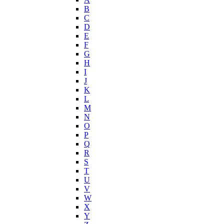
Joop!
B
C
Jovoy
D
Judith Leiber
E
Juicy Couture
F
Juliette Has A Gun
G
Kanebo
H
I
Karen Low
J
Karl Lagerfeld
K
Keiko Mecheri
L
Kenneth Cole
M
N
Kenzo
O
Kilian
P
Kinski
Q
Kiton
R
Kleral System
S
T
Korloff
U
L'Artisan Parfumeur
V
L'Oreal
W
La Perla
X
Y
La Prairie