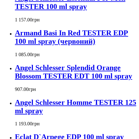
TESTER 100 ml spray
Banana Republic
Barex
Betty Barclay
1 157
.
00
грн
Beyonce
Armand Basi In Red TESTER EDP
Bill Blass
Biotherm
100 ml spray (червоний)
Blumarine
Bond № 9
1 085
.
00
грн
Bottega Veneta
Angel Schlesser Splendid Orange
Boucheron
Bourjois
Blossom TESTER EDT 100 ml spray
Britney Spears
Bruno Banani
907
.
00
грн
Burberry
Angel Schlesser Homme TESTER 125
Bvlgari
Byblos
ml spray
Byredo
Cacharel
1 193
.
00
грн
Calvin Klein
Canali
Eclat D`Arpege EDP 100 ml spray