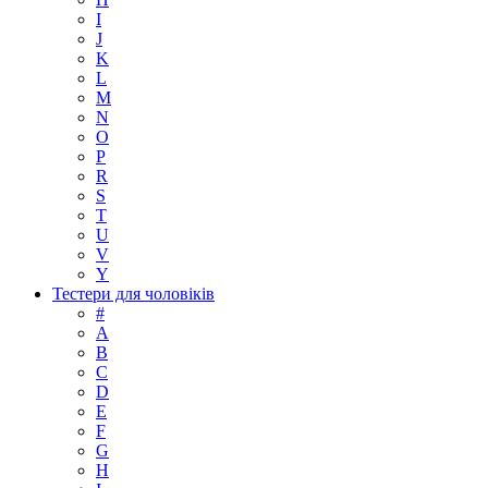
I
J
K
L
M
N
O
P
R
S
T
U
V
Y
Тестери для чоловіків
#
A
B
C
D
E
F
G
H