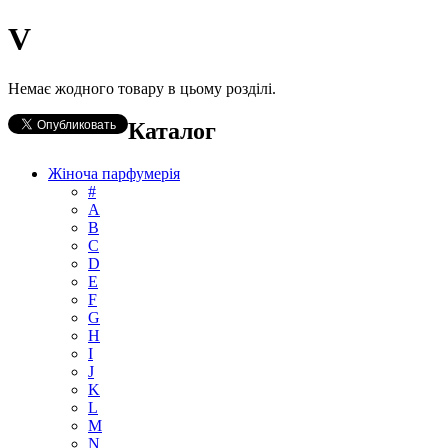
V
Немає жодного товару в цьому розділі.
Каталог
Жіноча парфумерія
#
А
B
C
D
E
F
G
H
I
J
K
L
M
N