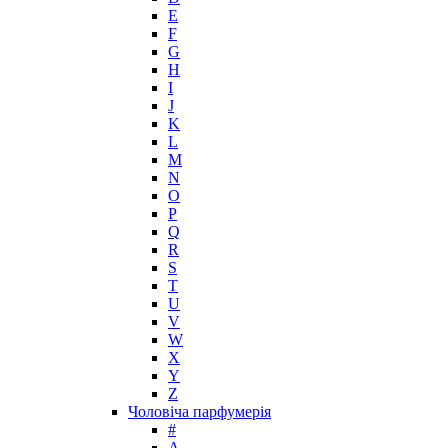
Hollister
E
Houbigant
F
Hugh Parsons
G
Hugo Boss
H
I
Humiecki & Graef
J
Iceberg
K
IKKS
L
Il Profvmo
M
Issey Miyake
N
O
J. Del Pozo
P
Jacques Bogart Group
Q
Jean Couturier
R
Jean Patou
S
T
Jean Paul Gaultier
U
Jennifer Lopez
V
Jil Sander
W
Jimmy Choo
X
Jo Malone
Y
Z
John Galliano
Чоловіча парфумерія
John Richmond
#
John Varvatos
A