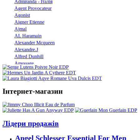
Admiranda - Італія
Agent Provocateur
Agonist
Aigner Etienne
Ajmal
AL Haramain
Alexander Mcqueen
Alexandre.J
Alfred Dunhill
Amouage
Angel Schlesser
Anna Sui
Annayake
Інтернет-магазин
Annick Goutal
Antonio Banderas
Aramis
Armand Basi
Atelier Cologne
Лідери продажів
Azzaro
Badgley Mischka
Angel Schlesser Essential For Men
Baldinini