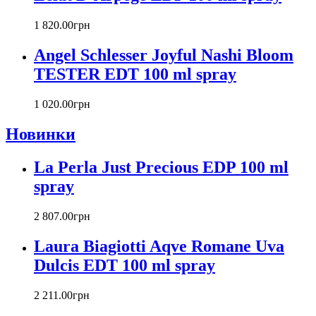
Carla Fracci
Carlos Moya
1 820
.
00
грн
Carolina Herrera
Angel Schlesser Joyful Nashi Bloom
Caron
Cartier
TESTER EDT 100 ml spray
Chanel
Charriol
1 020
.
00
грн
Chevignon
Новинки
Chloe
Chopard
Christian Audigier
La Perla Just Precious EDP 100 ml
Christian Dior
spray
Christian Lacroix
Christina Aguilera
2 807
.
00
грн
Cindy Crawford
Clinique
Laura Biagiotti Aqve Romane Uva
Clive Christian
Dulcis EDT 100 ml spray
CnR Create
Cofinluxe
2 211
.
00
грн
Comme Des Garcons