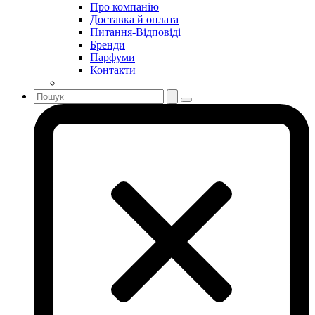
Про компанію
Sisley
Доставка й оплата
Sonia Rykiel
Питання-Відповіді
Stella McCartney
Бренди
Парфуми
Stephane Humbert Lucas 777
Контакти
Swarovski
Syed Junaid Alam
Teo Cabanel
Thalac
The Different Company
The Vagabond Prince
The Voice
Thierry Mugler
Tiffany & Co
Tiziana Terenzi
Tom Ford
Tommy Hilfiger
Torrente
Tous
True Religion
Trussardi