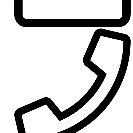
Ungaro
United Colors of Benetton
Univerlook
Valentino
Van Cleef & Arpels
Van Gils
Vanderbilt
Vera Wang
Versace
Victoria's Secret
Victorinox Swiss Army
Viktor & Rolf
Vince Camuto
Xerjoff
Yohji Yamamoto
Yves Rocher
Yves Saint Laurent
Zadig & Voltaire
Zarkoperfume
Zegna