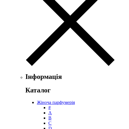
Ferrari
Floris
Franck Boclet
Franck Olivier
Frapin
Geoffrey Beene
Geparlys
Ghost
Gian Marco Venturi
Gianfranco Ferre
Giorgio Armani
Giorgio Monti
Інформація
Givenchy
Gritti
Каталог
Gucci
Guerlain
Жіноча парфумерія
Guy Laroche
#
Helena Rubinstein
А
Hermes
B
Histoires de Parfums
C
D