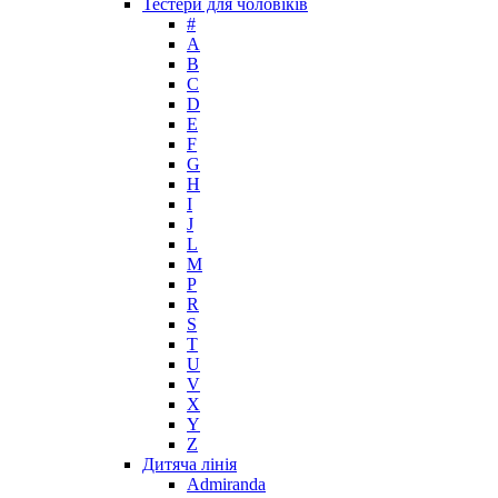
Тестери для чоловіків
Max Factor
#
A
Max Mara
B
Maybelline
C
Mercedes-Benz
D
Mexx
E
F
Michael Kors
G
Miller et Bertaux
H
Missoni
I
Miu Miu
J
Molton Brown
L
M
Montale
P
Montblanc
R
Moschino
S
Naomi Campbell
T
U
Narciso Rodriguez
V
Nasomatto
X
Nike
Y
Nikos
Z
Nina Ricci
Дитяча лінія
Admiranda
Nino Cerruti