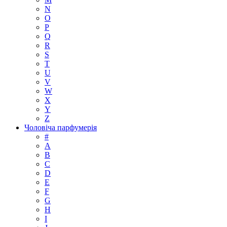
N
O
P
Q
R
S
T
U
V
W
X
Y
Z
Чоловіча парфумерія
#
A
B
C
D
E
F
G
H
I