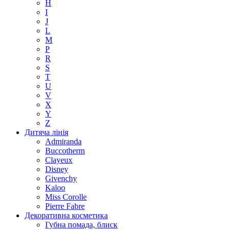
H
I
J
L
M
P
R
S
T
U
V
X
Y
Z
Дитяча лінія
Admiranda
Buccotherm
Clayeux
Disney
Givenchy
Kaloo
Miss Corolle
Pierre Fabre
Декоративна косметика
Губна помада, блиск