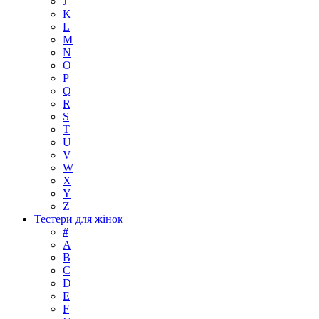
J
K
L
M
N
O
P
Q
R
S
T
U
V
W
X
Y
Z
Тестери для жінок
#
A
B
C
D
E
F