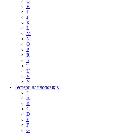
G
H
I
J
K
L
M
N
O
P
R
S
T
U
V
Y
Тестери для чоловіків
#
A
B
C
D
E
F
G