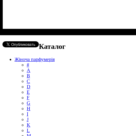
Каталог
Жіноча парфумерія
#
А
B
C
D
E
F
G
H
I
J
K
L
M