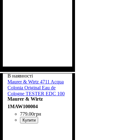
В наявності
Maurer & Wirtz 4711 Acqua
Colonia Original Eau de
Cologne TESTER EDС 100
Maurer & Wirtz
ml spray
1MAW100004
779
.
00
грн
Купити