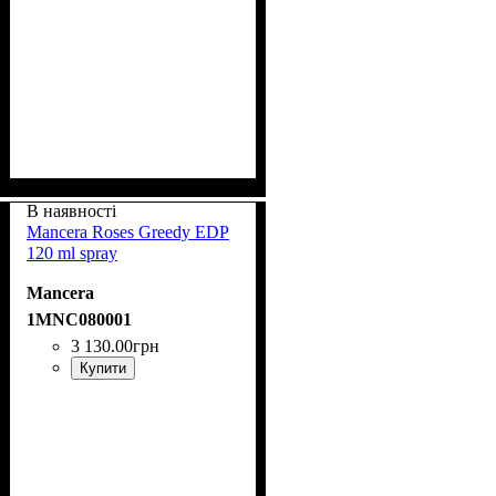
В наявності
Mancera Roses Greedy EDP
120 ml spray
Mancera
1MNC080001
3 130
.
00
грн
Купити