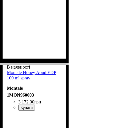
В наявності
Montale Honey Aoud EDP
100 ml spray
Montale
1MON960003
3 172
.
00
грн
Купити