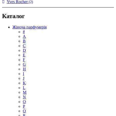
Yves Rocher
(2)
Каталог
Жіноча парфумерія
#
А
B
C
D
E
F
G
H
I
J
K
L
M
N
O
P
Q
R