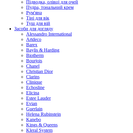
Підводка, олівці для очей
Пудра, тональний крем
Рум'яна
Тіні для вік
Туш для вій
Засоби для догляду
Alessandro International
Artdeco
Barex
Baylis & Harding
Biotherm
Bourjois
Chanel
Christian Dior
Clarins
Clinique
Echosline
Elicina
Estee Lauder
Evian
Guerlain
Helena Rubinstein
Kanebo
Kings & Queens
Kleral System