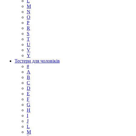
L
M
N
O
P
R
S
T
U
V
Y
Тестери для чоловіків
#
A
B
C
D
E
F
G
H
I
J
L
M