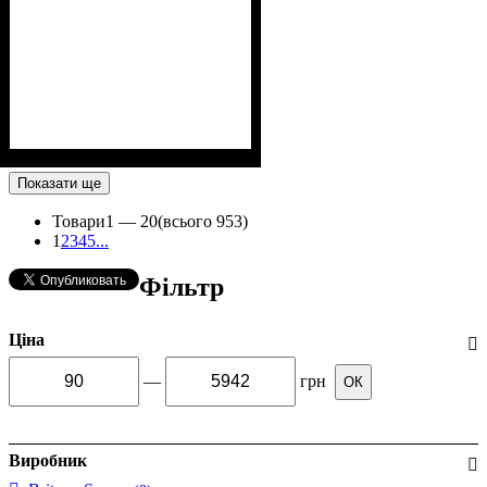
Показати ще
Товари
1 —
20
(всього 953)
1
2
3
4
5
...
Фільтр
Ціна
—
грн
ОК
Виробник