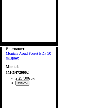
В наявності
Montale Aoud Forest EDP 50
ml spray
Montale
1MON720002
2 257
.
00
грн
Купити