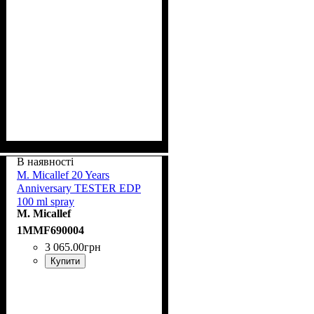
В наявності
M. Micallef 20 Years
Anniversary TESTER EDP
100 ml spray
M. Micallef
1MMF690004
3 065
.
00
грн
Купити