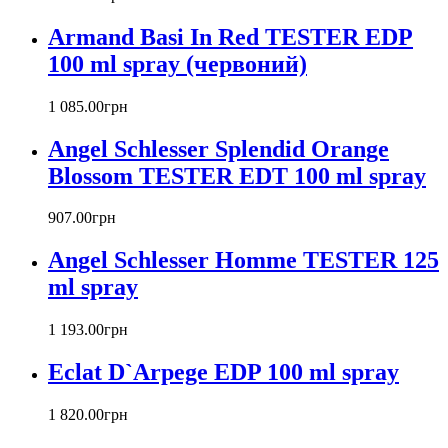
Beyonce
Armand Basi In Red TESTER EDP
Bill Blass
Biotherm
100 ml spray (червоний)
Blumarine
Bond № 9
1 085
.
00
грн
Bottega Veneta
Angel Schlesser Splendid Orange
Boucheron
Bourjois
Blossom TESTER EDT 100 ml spray
Britney Spears
Bruno Banani
907
.
00
грн
Burberry
Angel Schlesser Homme TESTER 125
Bvlgari
Byblos
ml spray
Byredo
Cacharel
1 193
.
00
грн
Calvin Klein
Canali
Eclat D`Arpege EDP 100 ml spray
Carla Fracci
Carlos Moya
1 820
.
00
грн
Carolina Herrera