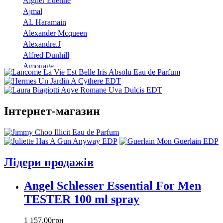
Aigner Etienne
Ajmal
AL Haramain
Alexander Mcqueen
Alexandre.J
Alfred Dunhill
Amouage
Angel Schlesser
Anna Sui
Annayake
Інтернет-магазин
Annick Goutal
Antonio Banderas
Aramis
Armand Basi
Atelier Cologne
Лідери продажів
Azzaro
Badgley Mischka
Angel Schlesser Essential For Men
Baldinini
TESTER 100 ml spray
Banana Republic
Barex
Betty Barclay
1 157
.
00
грн