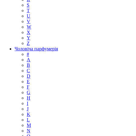
S
T
U
V
W
X
Y
Z
Чоловіча парфумерія
#
A
B
C
D
E
F
G
H
I
J
K
L
M
N