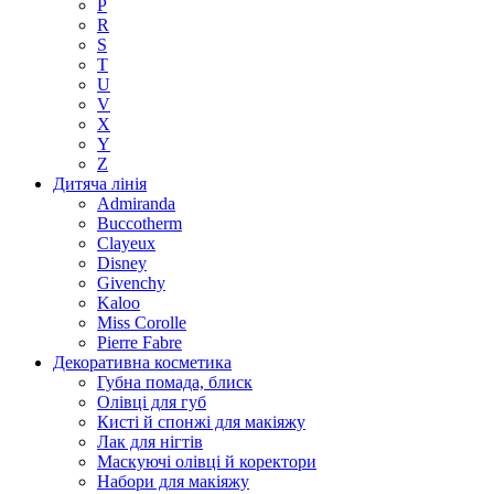
P
R
S
T
U
V
X
Y
Z
Дитяча лінія
Admiranda
Buccotherm
Clayeux
Disney
Givenchy
Kaloo
Miss Corolle
Pierre Fabre
Декоративна косметика
Губна помада, блиск
Олівці для губ
Кисті й спонжі для макіяжу
Лак для нігтів
Маскуючі олівці й коректори
Набори для макіяжу