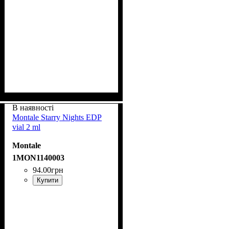
В наявності
Montale Starry Nights EDP
vial 2 ml
Montale
1MON1140003
94
.
00
грн
Купити