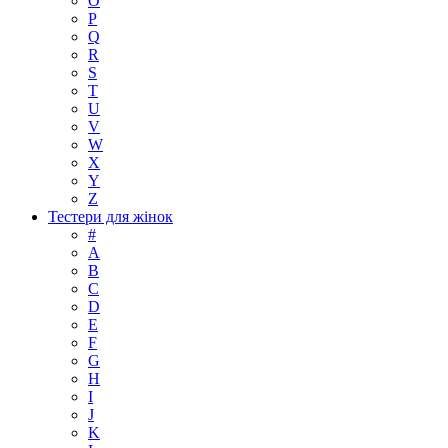
O
P
Q
R
S
T
U
V
W
X
Y
Z
Тестери для жінок
#
A
B
C
D
E
F
G
H
I
J
K