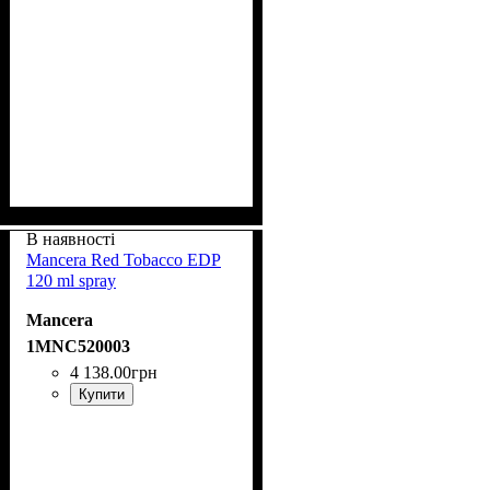
В наявності
Mancera Red Tobacco EDP
120 ml spray
Mancera
1MNC520003
4 138
.
00
грн
Купити