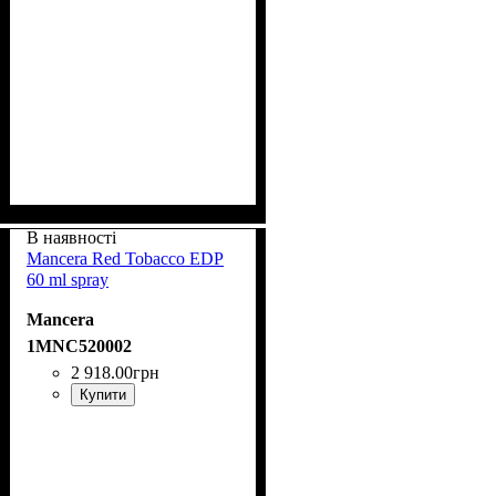
В наявності
Mancera Red Tobacco EDP
60 ml spray
Mancera
1MNC520002
2 918
.
00
грн
Купити