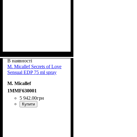
В наявності
M. Micallef Secrets of Love
Sensual EDP 75 ml spray
M. Micallef
1MMF630001
5 942
.
00
грн
Купити