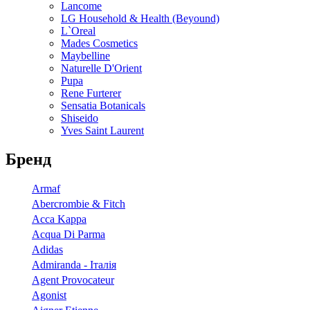
Lancome
LG Household & Health (Beyound)
L`Oreal
Mades Cosmetics
Maybelline
Naturelle D'Orient
Pupa
Rene Furterer
Sensatia Botanicals
Shiseido
Yves Saint Laurent
Бренд
Armaf
Abercrombie & Fitch
Acca Kappa
Acqua Di Parma
Adidas
Admiranda - Італія
Agent Provocateur
Agonist