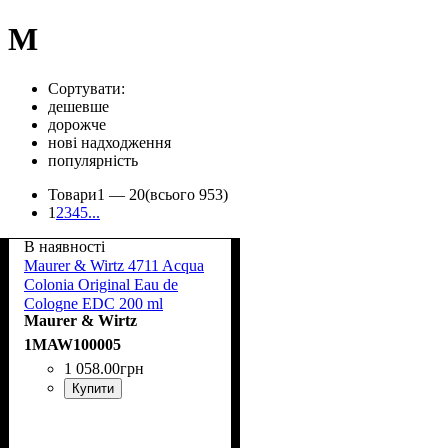
M
Сортувати:
дешевше
дорожче
нові надходження
популярність
Товари
1 —
20
(всього 953)
1
2
3
4
5
...
В наявності
Maurer & Wirtz 4711 Acqua
Colonia Original Eau de
Cologne EDС 200 ml
Maurer & Wirtz
1MAW100005
1 058
.
00
грн
Купити