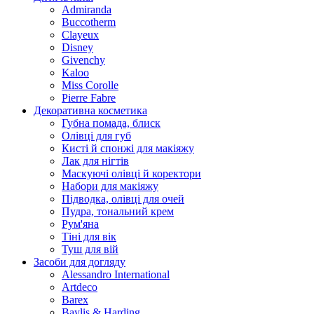
Admiranda
Buccotherm
Clayeux
Disney
Givenchy
Kaloo
Miss Corolle
Pierre Fabre
Декоративна косметика
Губна помада, блиск
Олівці для губ
Кисті й спонжі для макіяжу
Лак для нігтів
Маскуючі олівці й коректори
Набори для макіяжу
Підводка, олівці для очей
Пудра, тональний крем
Рум'яна
Тіні для вік
Туш для вій
Засоби для догляду
Alessandro International
Artdeco
Barex
Baylis & Harding