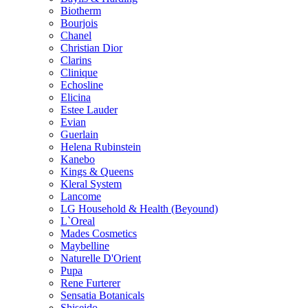
Biotherm
Bourjois
Chanel
Christian Dior
Clarins
Clinique
Echosline
Elicina
Estee Lauder
Evian
Guerlain
Helena Rubinstein
Kanebo
Kings & Queens
Kleral System
Lancome
LG Household & Health (Beyound)
L`Oreal
Mades Cosmetics
Maybelline
Naturelle D'Orient
Pupa
Rene Furterer
Sensatia Botanicals
Shiseido