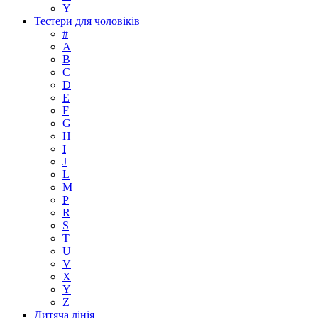
Y
Тестери для чоловіків
#
A
B
C
D
E
F
G
H
I
J
L
M
P
R
S
T
U
V
X
Y
Z
Дитяча лінія