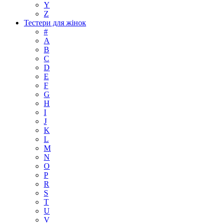
Y
Z
Тестери для жінок
#
A
B
C
D
E
F
G
H
I
J
K
L
M
N
O
P
R
S
T
U
V