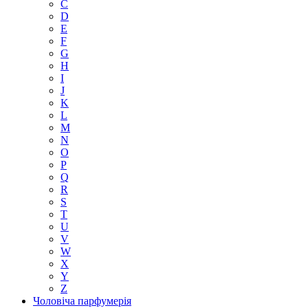
C
D
E
F
G
H
I
J
K
L
M
N
O
P
Q
R
S
T
U
V
W
X
Y
Z
Чоловіча парфумерія