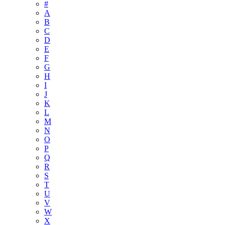
#
A
B
C
D
E
F
G
H
I
J
K
L
M
N
O
P
Q
R
S
T
U
V
W
X