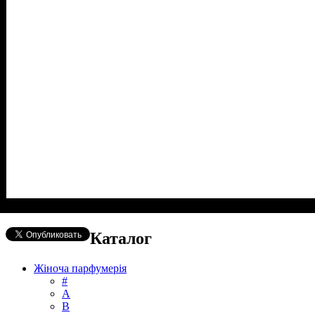
Каталог
Жіноча парфумерія
#
А
B