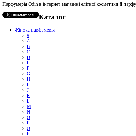
Парфумерія Odin в інтернет-магазині елітної косметики й парфу
Каталог
Жіноча парфумерія
#
А
B
C
D
E
F
G
H
I
J
K
L
M
N
O
P
Q
R