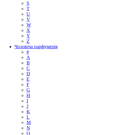
S
T
U
V
W
X
Y
Z
Чоловіча парфумерія
#
A
B
C
D
E
F
G
H
I
J
K
L
M
N
O