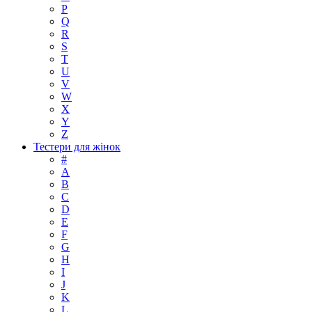
P
Q
R
S
T
U
V
W
X
Y
Z
Тестери для жінок
#
A
B
C
D
E
F
G
H
I
J
K
L