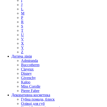
I
J
L
M
P
R
S
T
U
V
X
Y
Z
Дитяча лінія
Admiranda
Buccotherm
Clayeux
Disney
Givenchy
Kaloo
Miss Corolle
Pierre Fabre
Декоративна косметика
Губна помада, блиск
Олівці для губ