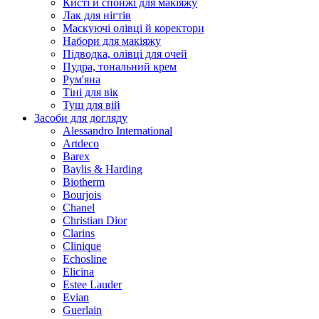
Кисті й спонжі для макіяжу
Лак для нігтів
Маскуючі олівці й коректори
Набори для макіяжу
Підводка, олівці для очей
Пудра, тональний крем
Рум'яна
Тіні для вік
Туш для вій
Засоби для догляду
Alessandro International
Artdeco
Barex
Baylis & Harding
Biotherm
Bourjois
Chanel
Christian Dior
Clarins
Clinique
Echosline
Elicina
Estee Lauder
Evian
Guerlain