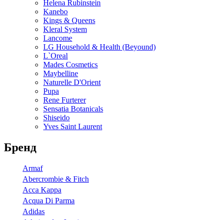
Helena Rubinstein
Kanebo
Kings & Queens
Kleral System
Lancome
LG Household & Health (Beyound)
L`Oreal
Mades Cosmetics
Maybelline
Naturelle D'Orient
Pupa
Rene Furterer
Sensatia Botanicals
Shiseido
Yves Saint Laurent
Бренд
Armaf
Abercrombie & Fitch
Acca Kappa
Acqua Di Parma
Adidas