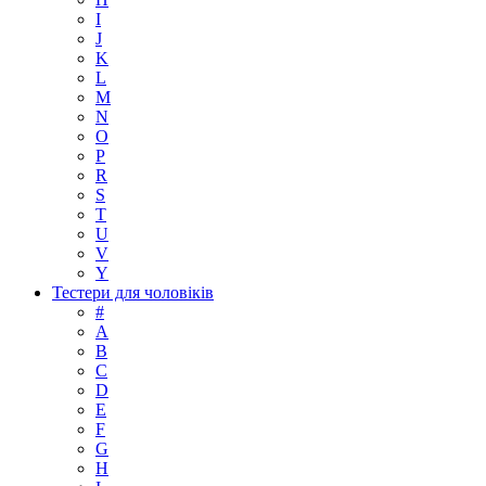
I
J
K
L
M
N
O
P
R
S
T
U
V
Y
Тестери для чоловіків
#
A
B
C
D
E
F
G
H