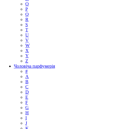
O
P
Q
R
S
T
U
V
W
X
Y
Z
Чоловіча парфумерія
#
A
B
C
D
E
F
G
H
I
J
K