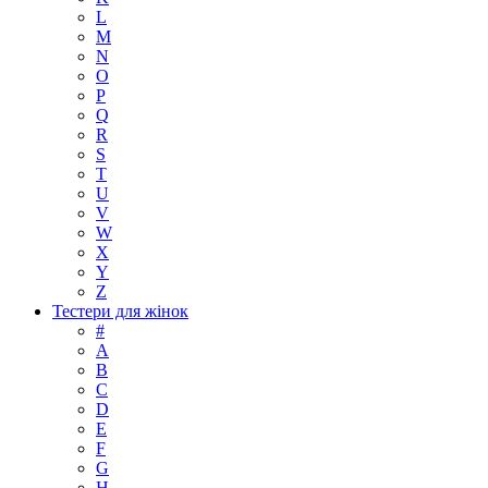
L
M
N
O
P
Q
R
S
T
U
V
W
X
Y
Z
Тестери для жінок
#
A
B
C
D
E
F
G
H