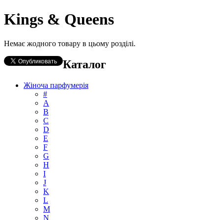
Kings & Queens
Немає жодного товару в цьому розділі.
Каталог
Жіноча парфумерія
#
А
B
C
D
E
F
G
H
I
J
K
L
M
N