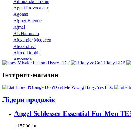
Admiranda - Італія
Agent Provocateur
Agonist
Aigner Etienne
Ajmal
AL Haramain
Alexander Mcqueen
Alexandre.J
Alfred Dunhill
Amouage
Angel Schlesser
Anna Sui
Інтернет-магазин
Annayake
Annick Goutal
Antonio Banderas
Aramis
Лідери продажів
Armand Basi
Atelier Cologne
Angel Schlesser Essential For Men T
Azzaro
Badgley Mischka
1 157
.
00
грн
Baldinini