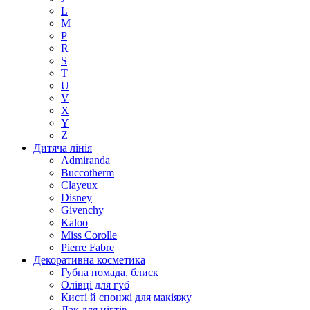
L
M
P
R
S
T
U
V
X
Y
Z
Дитяча лінія
Admiranda
Buccotherm
Clayeux
Disney
Givenchy
Kaloo
Miss Corolle
Pierre Fabre
Декоративна косметика
Губна помада, блиск
Олівці для губ
Кисті й спонжі для макіяжу
Лак для нігтів