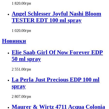
Carlos Moya
1 820
.
00
грн
Carolina Herrera
Angel Schlesser Joyful Nashi Bloom
Caron
Cartier
TESTER EDT 100 ml spray
Chanel
Charriol
1 020
.
00
грн
Chevignon
Новинки
Chloe
Chopard
Christian Audigier
Elie Saab Girl Of Now Forever EDP
Christian Dior
50 ml spray
Christian Lacroix
Christina Aguilera
2 551
.
00
грн
Cindy Crawford
Clinique
La Perla Just Precious EDP 100 ml
Clive Christian
spray
CnR Create
Cofinluxe
2 807
.
00
грн
Comme Des Garcons
Costume National
Maurer & Wirtz 4711 Acqua Colonia