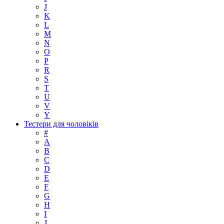
J
K
L
M
N
O
P
R
S
T
U
V
Y
Тестери для чоловіків
#
A
B
C
D
E
F
G
H
I
J