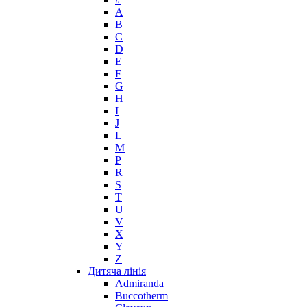
A
Max Mara
B
Maybelline
C
Mercedes-Benz
D
Mexx
E
F
Michael Kors
G
Miller et Bertaux
H
Missoni
I
Miu Miu
J
Molton Brown
L
M
Montale
P
Montblanc
R
Moschino
S
Naomi Campbell
T
U
Narciso Rodriguez
V
Nasomatto
X
Nike
Y
Nikos
Z
Nina Ricci
Дитяча лінія
Admiranda
Nino Cerruti
Buccotherm
Nuhi