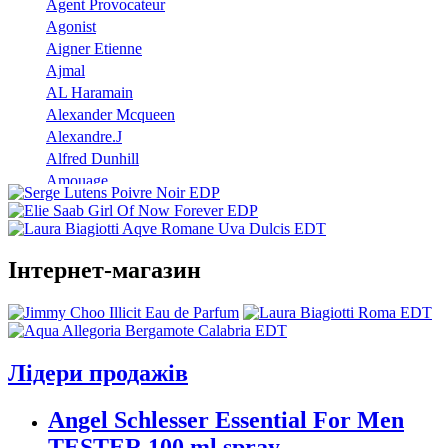
Agent Provocateur
Agonist
Aigner Etienne
Ajmal
AL Haramain
Alexander Mcqueen
Alexandre.J
Alfred Dunhill
Amouage
Angel Schlesser
Anna Sui
Annayake
Інтернет-магазин
Annick Goutal
Antonio Banderas
Aramis
Armand Basi
Atelier Cologne
Лідери продажів
Azzaro
Badgley Mischka
Angel Schlesser Essential For Men
Baldinini
TESTER 100 ml spray
Banana Republic