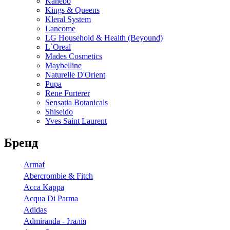
Kanebo
Kings & Queens
Kleral System
Lancome
LG Household & Health (Beyound)
L`Oreal
Mades Cosmetics
Maybelline
Naturelle D'Orient
Pupa
Rene Furterer
Sensatia Botanicals
Shiseido
Yves Saint Laurent
Бренд
Armaf
Abercrombie & Fitch
Acca Kappa
Acqua Di Parma
Adidas
Admiranda - Італія