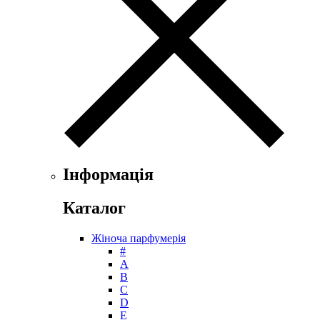
Floris
Franck Boclet
Franck Olivier
Frapin
Geoffrey Beene
Geparlys
Ghost
Gian Marco Venturi
Gianfranco Ferre
Giorgio Armani
Giorgio Monti
Інформація
Givenchy
Gritti
Каталог
Gucci
Guerlain
Жіноча парфумерія
Guy Laroche
#
Helena Rubinstein
А
Hermes
B
Histoires de Parfums
C
D
Hollister
E