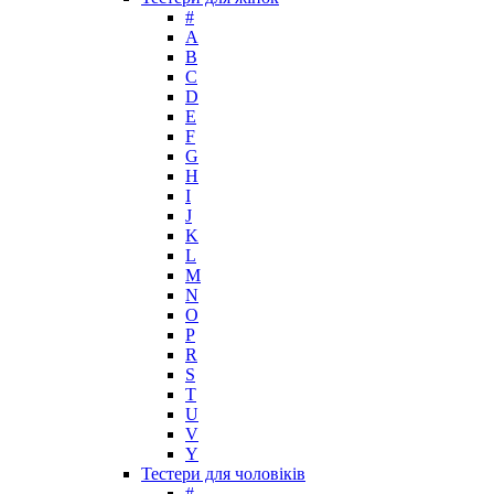
Lacoste
#
Lady Gaga
A
Lalique
B
C
Lancome
D
Lanvin
E
Laura Biagiotti
F
Loewe
G
H
Lolita Lempicka
I
Louis Feraud
J
M. Micallef
K
Mades Cosmetics
L
Maison Francis Kurkdjian
M
N
Mancera
O
Mandarina Duck
P
Marc Jacobs
R
Maria Sharapova
S
T
Mark Buxton
U
Masaki Matsushima
V
Maurer & Wirtz
Y
Max Deville
Тестери для чоловіків
Max Factor
#