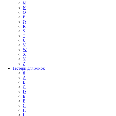
M
N
O
P
Q
R
S
T
U
V
W
X
Y
Z
Тестери для жінок
#
A
B
C
D
E
F
G
H
I