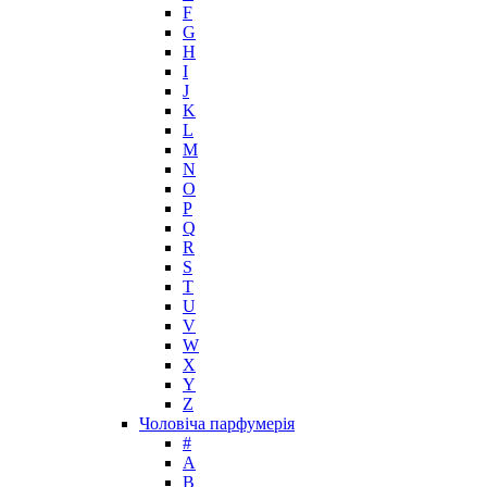
Houbigant
F
Hugh Parsons
G
Hugo Boss
H
I
Humiecki & Graef
J
Iceberg
K
IKKS
L
Il Profvmo
M
Issey Miyake
N
O
J. Del Pozo
P
Jacques Bogart Group
Q
Jean Couturier
R
Jean Patou
S
T
Jean Paul Gaultier
U
Jennifer Lopez
V
Jil Sander
W
Jimmy Choo
X
Jo Malone
Y
Z
John Galliano
Чоловіча парфумерія
John Richmond
#
John Varvatos
A
Joop!
B