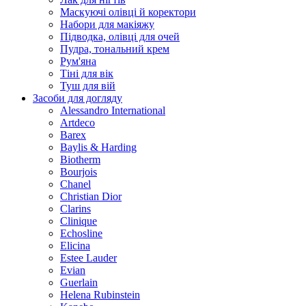
Маскуючі олівці й коректори
Набори для макіяжу
Підводка, олівці для очей
Пудра, тональний крем
Рум'яна
Тіні для вік
Туш для вій
Засоби для догляду
Alessandro International
Artdeco
Barex
Baylis & Harding
Biotherm
Bourjois
Chanel
Christian Dior
Clarins
Clinique
Echosline
Elicina
Estee Lauder
Evian
Guerlain
Helena Rubinstein