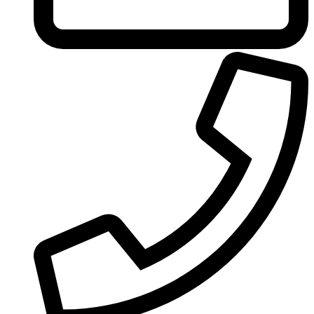
United Colors of Benetton
Univerlook
Valentino
Van Cleef & Arpels
Van Gils
Vanderbilt
Vera Wang
Versace
Victoria's Secret
Victorinox Swiss Army
Viktor & Rolf
Vince Camuto
Xerjoff
Yohji Yamamoto
Yves Rocher
Yves Saint Laurent
Zadig & Voltaire
Zarkoperfume
Zegna
Zirh