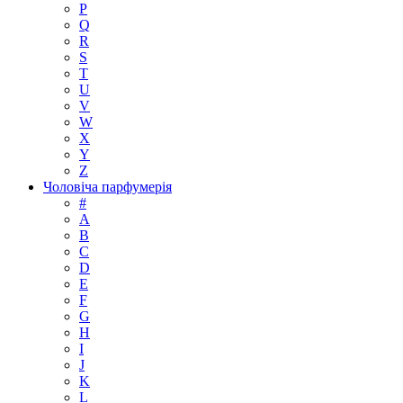
P
Q
R
S
T
U
V
W
X
Y
Z
Чоловіча парфумерія
#
A
B
C
D
E
F
G
H
I
J
K
L