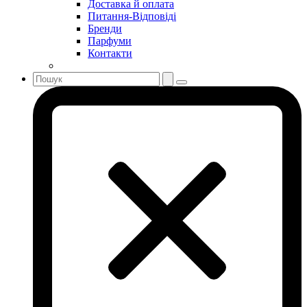
Доставка й оплата
Sonia Rykiel
Питання-Відповіді
Stella McCartney
Бренди
Парфуми
Stephane Humbert Lucas 777
Контакти
Swarovski
Syed Junaid Alam
Teo Cabanel
Thalac
The Different Company
The Vagabond Prince
The Voice
Thierry Mugler
Tiffany & Co
Tiziana Terenzi
Tom Ford
Tommy Hilfiger
Torrente
Tous
True Religion
Trussardi
Ungaro