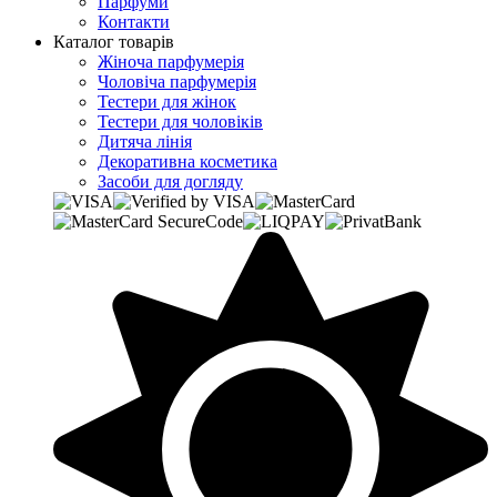
Парфуми
Контакти
Каталог товарів
Жіноча парфумерія
Чоловіча парфумерія
Тестери для жінок
Тестери для чоловіків
Дитяча лінія
Декоративна косметика
Засоби для догляду