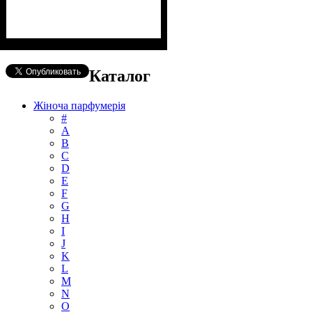
Каталог
Жіноча парфумерія
#
А
B
C
D
E
F
G
H
I
J
K
L
M
N
O