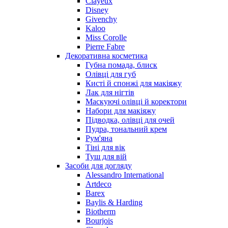
Clayeux
Nu_Be
Disney
Odin
Givenchy
Kaloo
Olfactive Studio
Miss Corolle
Oscar De La Renta
Pierre Fabre
Otoori
Декоративна косметика
Paco Rabanne
Губна помада, блиск
Paloma Picasso
Олівці для губ
Кисті й спонжі для макіяжу
Parfumerie Generale
Лак для нігтів
Parfums de Marly
Маскуючі олівці й коректори
Patrizia Pepe
Набори для макіяжу
Paul Smith
Підводка, олівці для очей
Пудра, тональний крем
Penhaligon's
Рум'яна
Pepe Jeans
Тіні для вік
Perry Ellis
Туш для вій
Peynet
Засоби для догляду
Pierre Balmain
Alessandro International
Artdeco
Pierre Guillaume
Barex
Prada
Baylis & Harding
Princesse Marina De Bourbon
Biotherm
Profumi di Pantelleria
Bourjois