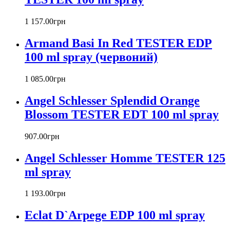
Barex
Betty Barclay
1 157
.
00
грн
Beyonce
Armand Basi In Red TESTER EDP
Bill Blass
Biotherm
100 ml spray (червоний)
Blumarine
Bond № 9
1 085
.
00
грн
Bottega Veneta
Angel Schlesser Splendid Orange
Boucheron
Bourjois
Blossom TESTER EDT 100 ml spray
Britney Spears
Bruno Banani
907
.
00
грн
Burberry
Angel Schlesser Homme TESTER 125
Bvlgari
Byblos
ml spray
Byredo
Cacharel
1 193
.
00
грн
Calvin Klein
Canali
Eclat D`Arpege EDP 100 ml spray
Carla Fracci