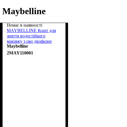
Maybelline
Немає в наявності
MAYBELLINE Кошт для
зняття водостійкого
макіяжу з око двофазне
Maybelline
Expert Eyes 2 in 1 125ml
2MAY110001