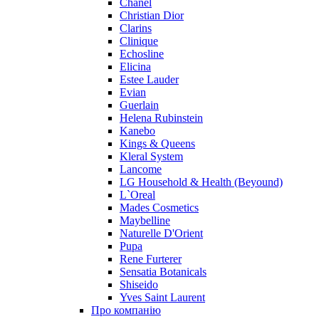
Chanel
Pupa
Christian Dior
Ralph Lauren
Clarins
Ramon Molvizar
Clinique
Rampage
Echosline
Remy Latour
Elicina
Estee Lauder
Repetto
Evian
Roberto Cavalli
Guerlain
Roberto Verino
Helena Rubinstein
Roccobarocco
Kanebo
Kings & Queens
Rochas
Kleral System
Rubino Cosmetics
Lancome
S. Oliver
LG Household & Health (Beyound)
Salvador Dali
L`Oreal
Salvatore Ferragamo
Mades Cosmetics
Maybelline
Sarah Jessica Parker
Naturelle D'Orient
Sean John
Pupa
Serge Lutens
Rene Furterer
Sergio Tacchini
Sensatia Botanicals
Shiseido
Shakira
Yves Saint Laurent
Shiseido
Про компанію
Sisley