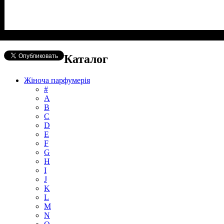
Каталог
Жіноча парфумерія
#
А
B
C
D
E
F
G
H
I
J
K
L
M
N