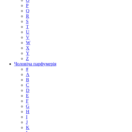
O
P
Q
R
S
T
U
V
W
X
Y
Z
Чоловіча парфумерія
#
A
B
C
D
E
F
G
H
I
J
K