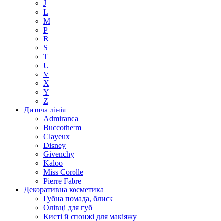
J
L
M
P
R
S
T
U
V
X
Y
Z
Дитяча лінія
Admiranda
Buccotherm
Clayeux
Disney
Givenchy
Kaloo
Miss Corolle
Pierre Fabre
Декоративна косметика
Губна помада, блиск
Олівці для губ
Кисті й спонжі для макіяжу