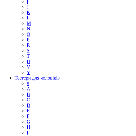
I
J
K
L
M
N
O
P
R
S
T
U
V
Y
Тестери для чоловіків
#
A
B
C
D
E
F
G
H
I