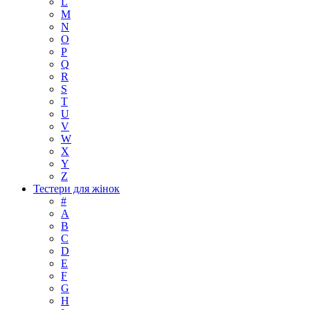
L
M
N
O
P
Q
R
S
T
U
V
W
X
Y
Z
Тестери для жінок
#
A
B
C
D
E
F
G
H