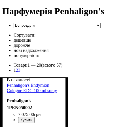
Парфумерія Penhaligon's
Сортувати:
дешевше
дорожче
нові надходження
популярність
Товари
1 —
20
(всього 57)
1
2
3
В наявності
Penhaligon's Endymion
Cologne EDC 100 ml spray
Penhaligon's
1PEN050002
7 075
.
00
грн
Купити