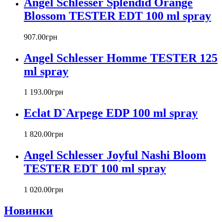
Angel Schlesser Splendid Orange
Bourjois
Blossom TESTER EDT 100 ml spray
Britney Spears
Bruno Banani
Burberry
907
.
00
грн
Bvlgari
Angel Schlesser Homme TESTER 125
Byblos
Byredo
ml spray
Cacharel
Calvin Klein
1 193
.
00
грн
Canali
Eclat D`Arpege EDP 100 ml spray
Carla Fracci
Carlos Moya
1 820
.
00
грн
Carolina Herrera
Caron
Angel Schlesser Joyful Nashi Bloom
Cartier
TESTER EDT 100 ml spray
Chanel
Charriol
Chevignon
1 020
.
00
грн
Chloe
Новинки
Chopard
Christian Audigier