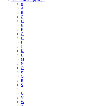
#
A
B
C
D
E
F
G
H
I
J
K
L
M
N
O
P
Q
R
S
T
U
V
W