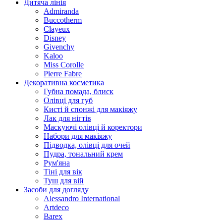
Дитяча лінія
Admiranda
Buccotherm
Clayeux
Disney
Givenchy
Kaloo
Miss Corolle
Pierre Fabre
Декоративна косметика
Губна помада, блиск
Олівці для губ
Кисті й спонжі для макіяжу
Лак для нігтів
Маскуючі олівці й коректори
Набори для макіяжу
Підводка, олівці для очей
Пудра, тональний крем
Рум'яна
Тіні для вік
Туш для вій
Засоби для догляду
Alessandro International
Artdeco
Barex