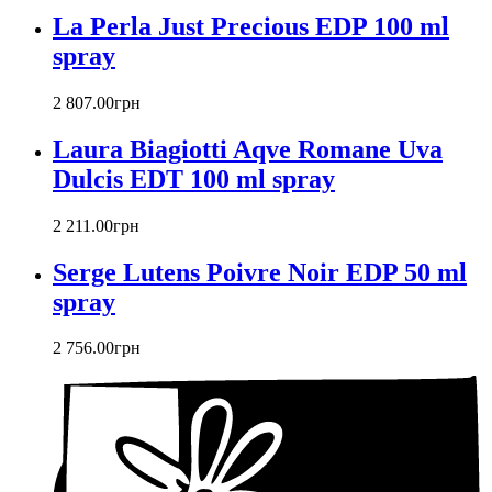
La Perla Just Precious EDP 100 ml
Christian Dior
Christian Lacroix
spray
Christina Aguilera
Cindy Crawford
2 807
.
00
грн
Clinique
Clive Christian
Laura Biagiotti Aqve Romane Uva
CnR Create
Dulcis EDT 100 ml spray
Cofinluxe
Comme Des Garcons
2 211
.
00
грн
Costume National
Couch
Serge Lutens Poivre Noir EDP 50 ml
Courreges
spray
Creed
Cristiano Ronaldo
2 756
.
00
грн
Cristobal Balenciaga
Cuarzo Signature
Cuba Paris
D'orsay
Damien Bash
David Yurman