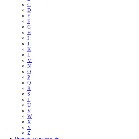
C
D
E
F
G
H
I
J
K
L
M
N
O
P
Q
R
S
T
U
V
W
X
Y
Z
Чоловіча парфумерія