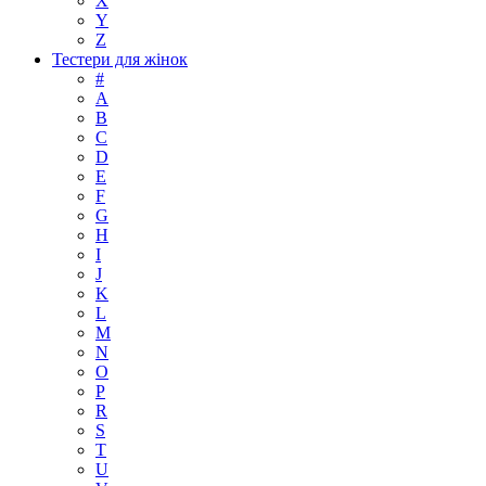
X
Y
Z
Тестери для жінок
#
A
B
C
D
E
F
G
H
I
J
K
L
M
N
O
P
R
S
T
U