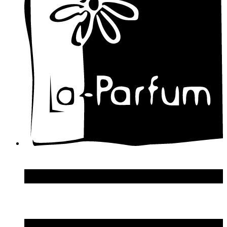
Davidoff
Designer Shaik
Diesel
Diptyque
Disney
Dolce & Gabbana
Donna Karan
DSquared2
Dupont S.T.
Echosline
Elie Saab
Elizabeth Arden
Elizabeth Taylor
Ellen Tracy
Emanuel Ungaro
Emilio Pucci
Enrico Gi
Eon Productions
Escada
Escentric Molecules