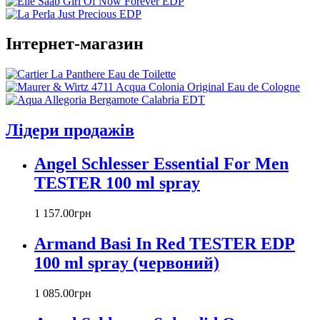
Anna Sui
Annayake
Інтернет-магазин
Annick Goutal
Antonio Banderas
Aramis
Armand Basi
Atelier Cologne
Azzaro
Лідери продажів
Badgley Mischka
Baldinini
Angel Schlesser Essential For Men
Banana Republic
TESTER 100 ml spray
Barex
Betty Barclay
1 157
.
00
грн
Beyonce
Bill Blass
Armand Basi In Red TESTER EDP
Biotherm
100 ml spray (червоний)
Blumarine
Bond № 9
1 085
.
00
грн
Bottega Veneta
Boucheron