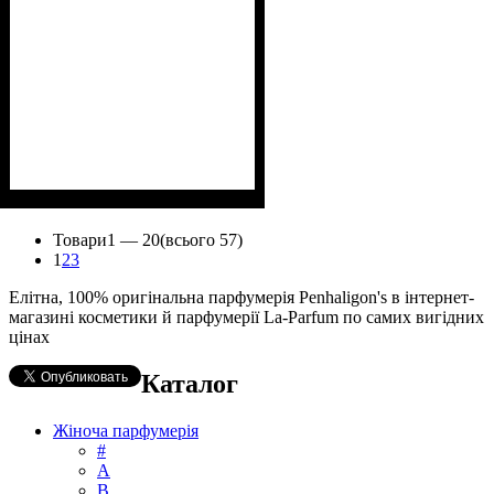
Товари
1 —
20
(всього 57)
1
2
3
Елітна, 100% оригінальна парфумерія Penhaligon's в інтернет-
магазині косметики й парфумерії La-Parfum по самих вигідних
цінах
Каталог
Жіноча парфумерія
#
А
B