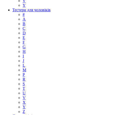
V
Y
Тестери для чоловіків
#
A
B
C
D
E
F
G
H
I
J
L
M
P
R
S
T
U
V
X
Y
Z