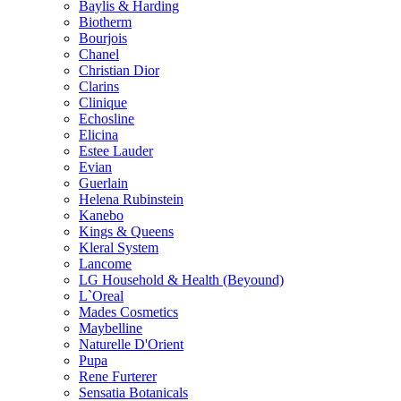
Baylis & Harding
Biotherm
Bourjois
Chanel
Christian Dior
Clarins
Clinique
Echosline
Elicina
Estee Lauder
Evian
Guerlain
Helena Rubinstein
Kanebo
Kings & Queens
Kleral System
Lancome
LG Household & Health (Beyound)
L`Oreal
Mades Cosmetics
Maybelline
Naturelle D'Orient
Pupa
Rene Furterer
Sensatia Botanicals