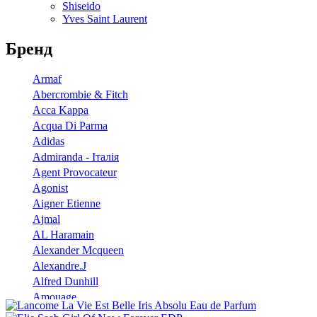
Shiseido
Yves Saint Laurent
Бренд
Armaf
Abercrombie & Fitch
Acca Kappa
Acqua Di Parma
Adidas
Admiranda - Італія
Agent Provocateur
Agonist
Aigner Etienne
Ajmal
AL Haramain
Alexander Mcqueen
Alexandre.J
Alfred Dunhill
Amouage
Angel Schlesser