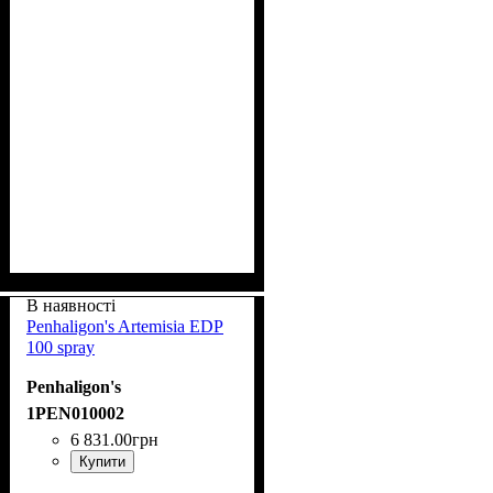
В наявності
Penhaligon's Artemisia EDP
100 spray
Penhaligon's
1PEN010002
6 831
.
00
грн
Купити