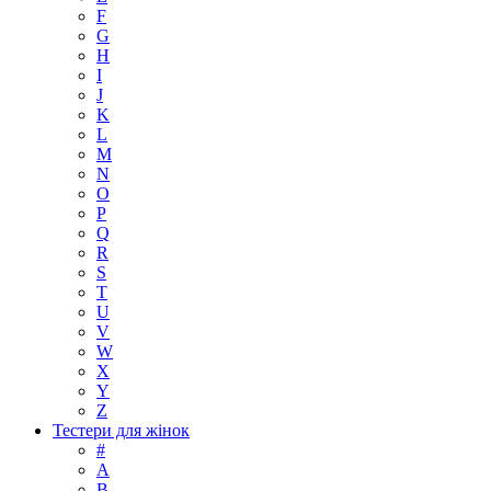
F
G
H
I
J
K
L
M
N
O
P
Q
R
S
T
U
V
W
X
Y
Z
Тестери для жінок
#
A
B