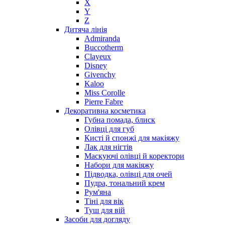
X
Nasomatto
Y
Nike
Z
Nikos
Дитяча лінія
Nina Ricci
Admiranda
Buccotherm
Nino Cerruti
Clayeux
Nuhi
Disney
Nu_Be
Givenchy
Odin
Kaloo
Miss Corolle
Olfactive Studio
Pierre Fabre
Oscar De La Renta
Декоративна косметика
Otoori
Губна помада, блиск
Paco Rabanne
Олівці для губ
Paloma Picasso
Кисті й спонжі для макіяжу
Лак для нігтів
Parfumerie Generale
Маскуючі олівці й коректори
Parfums de Marly
Набори для макіяжу
Patrizia Pepe
Підводка, олівці для очей
Paul Smith
Пудра, тональний крем
Рум'яна
Penhaligon's
Тіні для вік
Pepe Jeans
Туш для вій
Perry Ellis
Засоби для догляду