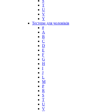
S
Maria Sharapova
T
U
Mark Buxton
V
Masaki Matsushima
Y
Maurer & Wirtz
Тестери для чоловіків
Max Deville
#
Max Factor
A
B
Max Mara
C
Maybelline
D
Mercedes-Benz
E
Mexx
F
G
Michael Kors
H
Miller et Bertaux
I
Missoni
J
Miu Miu
L
Molton Brown
M
P
Montale
R
Montblanc
S
Moschino
T
Naomi Campbell
U
V
Narciso Rodriguez