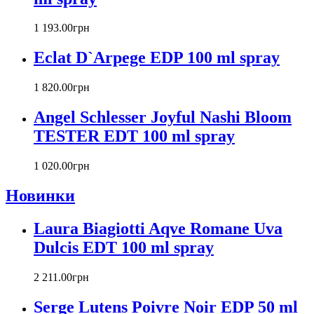
Byblos
Byredo
1 193
.
00
грн
Cacharel
Calvin Klein
Eclat D`Arpege EDP 100 ml spray
Canali
Carla Fracci
1 820
.
00
грн
Carlos Moya
Carolina Herrera
Angel Schlesser Joyful Nashi Bloom
Caron
TESTER EDT 100 ml spray
Cartier
Chanel
1 020
.
00
грн
Charriol
Chevignon
Новинки
Chloe
Chopard
Laura Biagiotti Aqve Romane Uva
Christian Audigier
Dulcis EDT 100 ml spray
Christian Dior
Christian Lacroix
2 211
.
00
грн
Christina Aguilera
Cindy Crawford
Serge Lutens Poivre Noir EDP 50 ml
Clinique