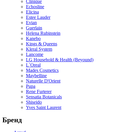
Clinique
Echosline
Elicina
Estee Lauder
Evian
Guerlain
Helena Rubinstein
Kanebo
Kings & Queens
Kleral System
Lancome
LG Household & Health (Beyound)
L`Oreal
Mades Cosmetics
Maybelline
Naturelle D'Orient
Pupa
Rene Furterer
Sensatia Botanicals
Shiseido
Yves Saint Laurent
Бренд