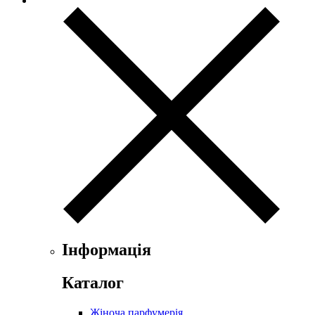
Evian
Ex Nihilo
Exte
Faconnable
Fendi
Ferrari
Floris
Franck Boclet
Franck Olivier
Frapin
Geoffrey Beene
Geparlys
Ghost
Gian Marco Venturi
Gianfranco Ferre
Giorgio Armani
Інформація
Giorgio Monti
Givenchy
Каталог
Gritti
Gucci
Жіноча парфумерія
Guerlain