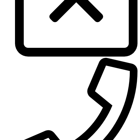
Tommy Hilfiger
Torrente
Tous
True Religion
Trussardi
Ungaro
United Colors of Benetton
Univerlook
Valentino
Van Cleef & Arpels
Van Gils
Vanderbilt
Vera Wang
Versace
Victoria's Secret
Victorinox Swiss Army
Viktor & Rolf
Vince Camuto
Xerjoff
Yohji Yamamoto
Yves Rocher