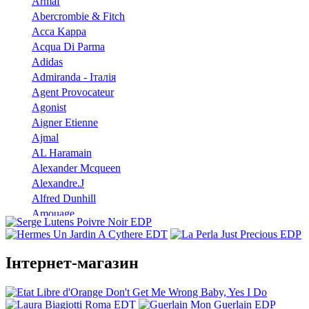
Armaf
Abercrombie & Fitch
Acca Kappa
Acqua Di Parma
Adidas
Admiranda - Італія
Agent Provocateur
Agonist
Aigner Etienne
Ajmal
AL Haramain
Alexander Mcqueen
Alexandre.J
Alfred Dunhill
Amouage
Angel Schlesser
Anna Sui
Annayake
Інтернет-магазин
Annick Goutal
Antonio Banderas
Aramis