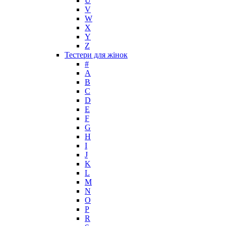
U
Korloff
V
L'Artisan Parfumeur
W
L'Oreal
X
La Perla
Y
Z
La Prairie
Тестери для жінок
Laboratorio Olfattivo
#
Lacoste
A
Lady Gaga
B
Lalique
C
D
Lancome
E
Lanvin
F
Laura Biagiotti
G
Loewe
H
I
Lolita Lempicka
J
Louis Feraud
K
M. Micallef
L
Mades Cosmetics
M
Maison Francis Kurkdjian
N
O
Mancera
P
Mandarina Duck
R
Marc Jacobs