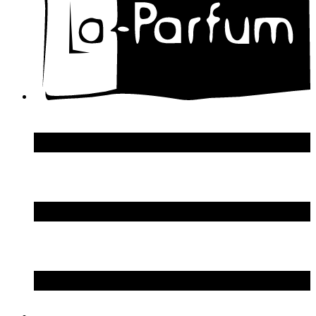
Dolce & Gabbana
Donna Karan
DSquared2
Dupont S.T.
Echosline
Elie Saab
Elizabeth Arden
Elizabeth Taylor
Ellen Tracy
Emanuel Ungaro
Emilio Pucci
Enrico Gi
Eon Productions
Escada
Escentric Molecules
Essential Parfums
Estee Lauder
Estelle Ewen
Etat Libre d`Orange
Etro