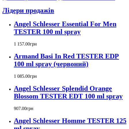
Armand Basi
Лідери продажів
Atelier Cologne
Azzaro
Angel Schlesser Essential For Men
Badgley Mischka
Baldinini
TESTER 100 ml spray
Banana Republic
Barex
1 157
.
00
грн
Betty Barclay
Armand Basi In Red TESTER EDP
Beyonce
Bill Blass
100 ml spray (червоний)
Biotherm
Blumarine
1 085
.
00
грн
Bond № 9
Bottega Veneta
Angel Schlesser Splendid Orange
Boucheron
Blossom TESTER EDT 100 ml spray
Bourjois
Britney Spears
907
.
00
грн
Bruno Banani
Burberry
Angel Schlesser Homme TESTER 125
Bvlgari
ml spray