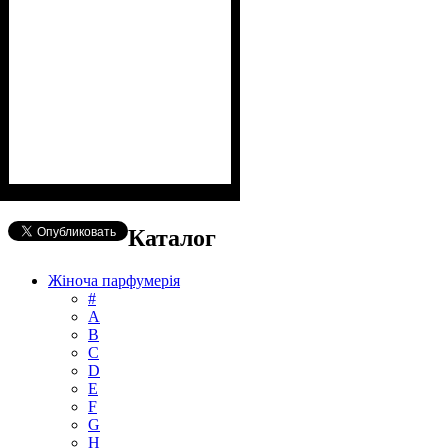
Каталог
Жіноча парфумерія
#
А
B
C
D
E
F
G
H