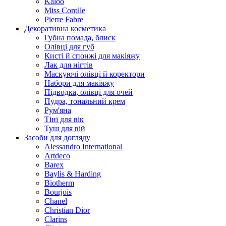
Kaloo
Miss Corolle
Pierre Fabre
Декоративна косметика
Губна помада, блиск
Олівці для губ
Кисті й спонжі для макіяжу
Лак для нігтів
Маскуючі олівці й коректори
Набори для макіяжу
Підводка, олівці для очей
Пудра, тональний крем
Рум'яна
Тіні для вік
Туш для вій
Засоби для догляду
Alessandro International
Artdeco
Barex
Baylis & Harding
Biotherm
Bourjois
Chanel
Christian Dior
Clarins