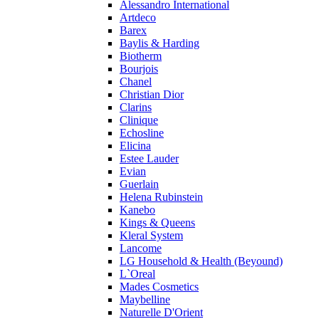
Peynet
Alessandro International
Pierre Balmain
Artdeco
Barex
Pierre Guillaume
Baylis & Harding
Prada
Biotherm
Princesse Marina De Bourbon
Bourjois
Profumi di Pantelleria
Chanel
Christian Dior
Pupa
Clarins
Ralph Lauren
Clinique
Ramon Molvizar
Echosline
Rampage
Elicina
Remy Latour
Estee Lauder
Evian
Repetto
Guerlain
Roberto Cavalli
Helena Rubinstein
Roberto Verino
Kanebo
Roccobarocco
Kings & Queens
Kleral System
Rochas
Lancome
Rubino Cosmetics
LG Household & Health (Beyound)
S. Oliver
L`Oreal
Salvador Dali
Mades Cosmetics
Salvatore Ferragamo
Maybelline
Naturelle D'Orient
Sarah Jessica Parker