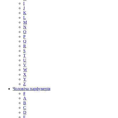
I
J
K
L
M
N
O
P
Q
R
S
T
U
V
W
X
Y
Z
Чоловіча парфумерія
#
A
B
C
D
E