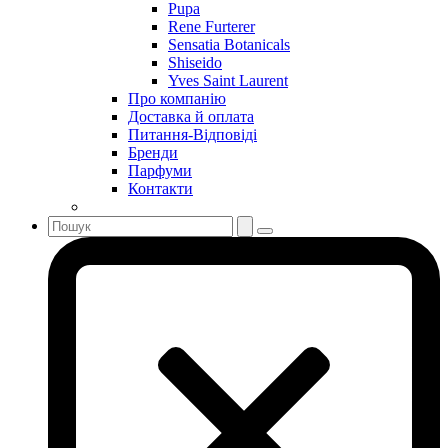
Pupa
Sean John
Rene Furterer
Serge Lutens
Sensatia Botanicals
Sergio Tacchini
Shiseido
Yves Saint Laurent
Shakira
Про компанію
Shiseido
Доставка й оплата
Sisley
Питання-Відповіді
Sonia Rykiel
Бренди
Stella McCartney
Парфуми
Контакти
Stephane Humbert Lucas 777
Swarovski
Syed Junaid Alam
Teo Cabanel
Thalac
The Different Company
The Vagabond Prince
The Voice
Thierry Mugler
Tiffany & Co
Tiziana Terenzi
Tom Ford