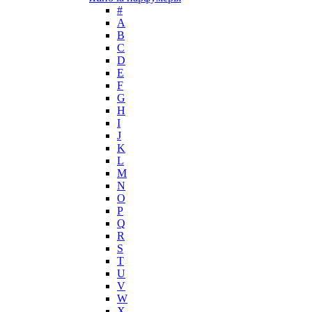
#
Guy Laroche
А
Helena Rubinstein
B
Hermes
C
Histoires de Parfums
D
E
Hollister
F
Houbigant
G
Hugh Parsons
H
Hugo Boss
I
J
Humiecki & Graef
K
Iceberg
L
IKKS
M
Il Profvmo
N
Issey Miyake
O
P
J. Del Pozo
Q
Jacques Bogart Group
R
Jean Couturier
S
Jean Patou
T
U
Jean Paul Gaultier
V
Jennifer Lopez
W
Jil Sander
X