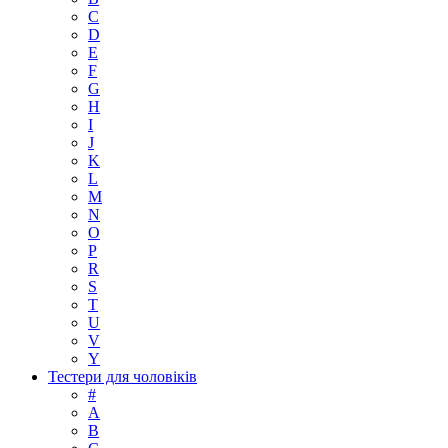
C
D
E
F
G
H
I
J
K
L
M
N
O
P
R
S
T
U
V
Y
Тестери для чоловіків
#
A
B