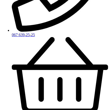
Yves Saint Laurent
Zadig & Voltaire
Zarkoperfume
Zegna
Zirh
067 639-25-25