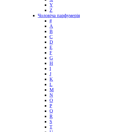
Jimmy Choo
Y
Jo Malone
Z
Чоловіча парфумерія
John Galliano
#
John Richmond
A
John Varvatos
B
Joop!
C
D
Jovoy
E
Judith Leiber
F
Juicy Couture
G
Juliette Has A Gun
H
Kanebo
I
J
Karen Low
K
Karl Lagerfeld
L
Keiko Mecheri
M
Kenneth Cole
N
O
Kenzo
P
Kilian
Q
Kinski
R
Kiton
S
Kleral System
T