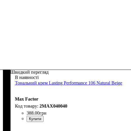
Швидкий перегляд
В наявності
Тональний крем Lasting Performance 106 Natural Beige
Max Factor
2MAX040040
388
.
00
грн
Купити