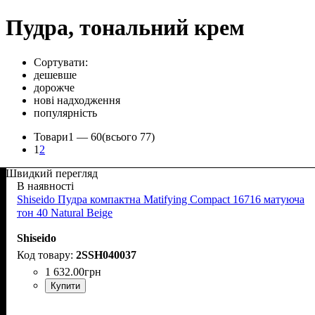
Пудра, тональний крем
Сортувати:
дешевше
дорожче
нові надходження
популярність
Товари
1 —
60
(всього 77)
1
2
Швидкий перегляд
В наявності
Shiseido Пудра компактна Matifying Compact 16716 матуюча
тон 40 Natural Beige
Shiseido
2SSH040037
1 632
.
00
грн
Купити