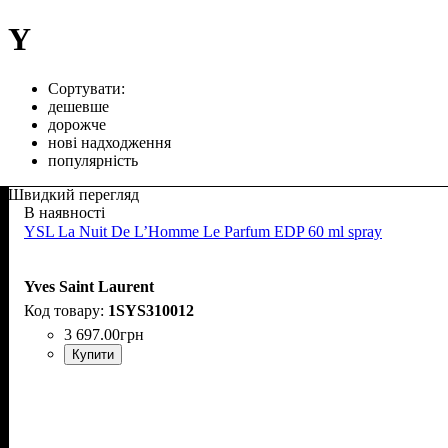
Y
Сортувати:
дешевше
дорожче
нові надходження
популярність
Швидкий перегляд
В наявності
YSL La Nuit De L’Homme Le Parfum EDP 60 ml spray
Yves Saint Laurent
1SYS310012
3 697
.
00
грн
Купити