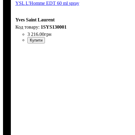
YSL L'Homme EDT 60 ml spray
Yves Saint Laurent
1SYS130001
3 216
.
00
грн
Купити