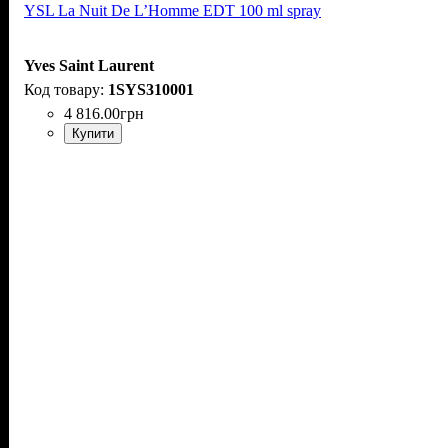
YSL La Nuit De L’Homme EDT 100 ml spray
Yves Saint Laurent
1SYS310001
4 816
.
00
грн
Купити