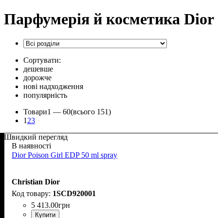
Парфумерія й косметика Dior
Сортувати:
дешевше
дорожче
нові надходження
популярність
Товари
1 —
60
(всього 151)
1
2
3
Швидкий перегляд
В наявності
Dior Poison Girl EDP 50 ml spray
Christian Dior
1SCD920001
5 413
.
00
грн
Купити