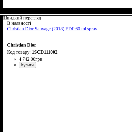
Швидкий перегляд
В наявності
Christian Dior Sauvage (2018) EDP 60 ml spray
Christian Dior
1SCD111002
4 742
.
00
грн
Купити