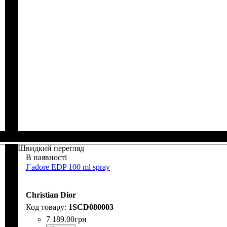
Швидкий перегляд
В наявності
J`adore EDP 100 ml spray
Christian Dior
1SCD080003
7 189
.
00
грн