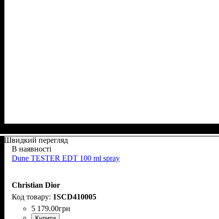
Швидкий перегляд
В наявності
Dune TESTER EDT 100 ml spray
Christian Dior
1SCD410005
5 179
.
00
грн
Купити