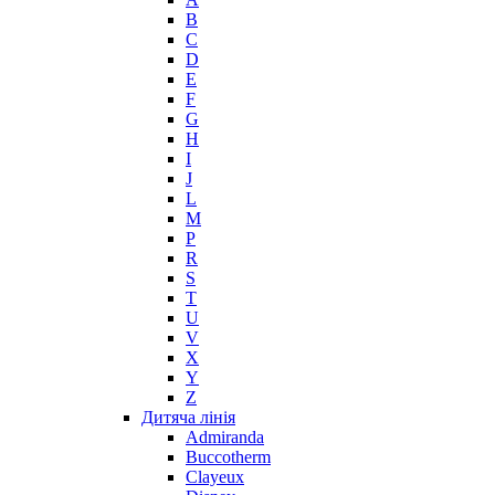
B
Max Mara
C
Maybelline
D
Mercedes-Benz
E
Mexx
F
G
Michael Kors
H
Miller et Bertaux
I
Missoni
J
Miu Miu
L
Molton Brown
M
P
Montale
R
Montblanc
S
Moschino
T
Naomi Campbell
U
V
Narciso Rodriguez
X
Nasomatto
Y
Nike
Z
Nikos
Дитяча лінія
Nina Ricci
Admiranda
Buccotherm
Nino Cerruti
Clayeux
Nuhi