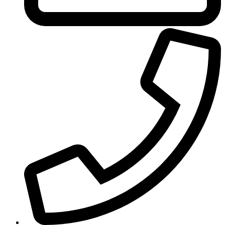
United Colors of Benetton
Univerlook
Valentino
Van Cleef & Arpels
Van Gils
Vanderbilt
Vera Wang
Versace
Victoria's Secret
Victorinox Swiss Army
Viktor & Rolf
Vince Camuto
Xerjoff
Yohji Yamamoto
Yves Rocher
Yves Saint Laurent
Zadig & Voltaire
Zarkoperfume
Zegna
Zirh