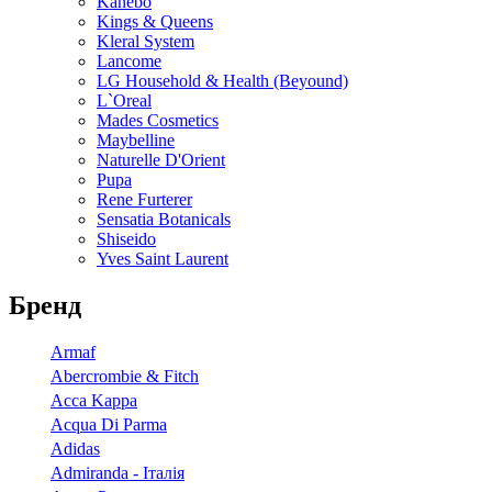
Kanebo
Kings & Queens
Kleral System
Lancome
LG Household & Health (Beyound)
L`Oreal
Mades Cosmetics
Maybelline
Naturelle D'Orient
Pupa
Rene Furterer
Sensatia Botanicals
Shiseido
Yves Saint Laurent
Бренд
Armaf
Abercrombie & Fitch
Acca Kappa
Acqua Di Parma
Adidas
Admiranda - Італія