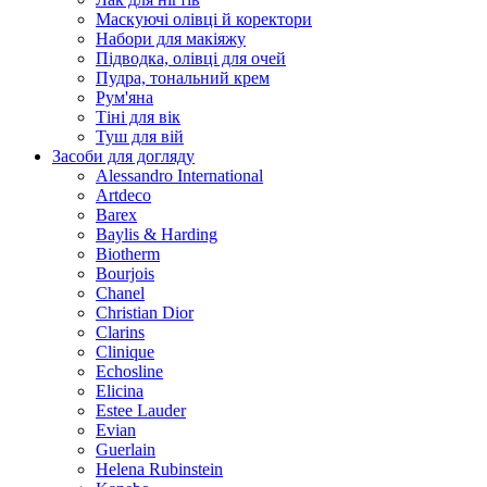
Маскуючі олівці й коректори
Набори для макіяжу
Підводка, олівці для очей
Пудра, тональний крем
Рум'яна
Тіні для вік
Туш для вій
Засоби для догляду
Alessandro International
Artdeco
Barex
Baylis & Harding
Biotherm
Bourjois
Chanel
Christian Dior
Clarins
Clinique
Echosline
Elicina
Estee Lauder
Evian
Guerlain
Helena Rubinstein