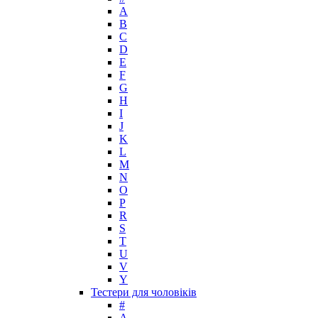
Lacoste
A
Lady Gaga
B
Lalique
C
D
Lancome
E
Lanvin
F
Laura Biagiotti
G
Loewe
H
I
Lolita Lempicka
J
Louis Feraud
K
M. Micallef
L
Mades Cosmetics
M
Maison Francis Kurkdjian
N
O
Mancera
P
Mandarina Duck
R
Marc Jacobs
S
Maria Sharapova
T
U
Mark Buxton
V
Masaki Matsushima
Y
Maurer & Wirtz
Тестери для чоловіків
Max Deville
#
Max Factor
A