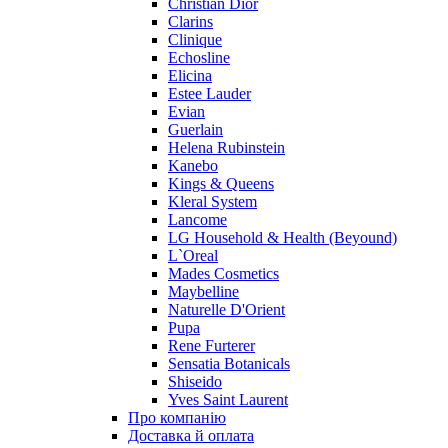
Christian Dior
Pupa
Clarins
Ralph Lauren
Clinique
Ramon Molvizar
Echosline
Rampage
Elicina
Remy Latour
Estee Lauder
Evian
Repetto
Guerlain
Roberto Cavalli
Helena Rubinstein
Roberto Verino
Kanebo
Roccobarocco
Kings & Queens
Kleral System
Rochas
Lancome
Rubino Cosmetics
LG Household & Health (Beyound)
S. Oliver
L`Oreal
Salvador Dali
Mades Cosmetics
Salvatore Ferragamo
Maybelline
Naturelle D'Orient
Sarah Jessica Parker
Pupa
Sean John
Rene Furterer
Serge Lutens
Sensatia Botanicals
Sergio Tacchini
Shiseido
Yves Saint Laurent
Shakira
Про компанію
Shiseido
Доставка й оплата
Sisley