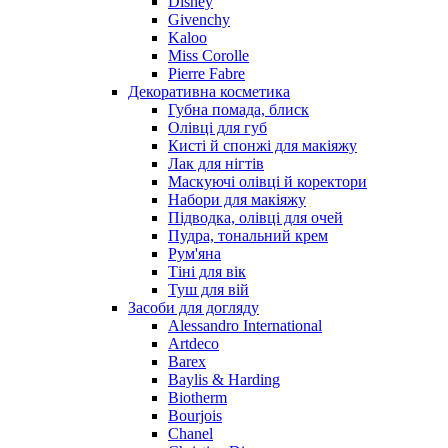
Disney
Nu_Be
Givenchy
Odin
Kaloo
Miss Corolle
Olfactive Studio
Pierre Fabre
Oscar De La Renta
Декоративна косметика
Otoori
Губна помада, блиск
Paco Rabanne
Олівці для губ
Paloma Picasso
Кисті й спонжі для макіяжу
Лак для нігтів
Parfumerie Generale
Маскуючі олівці й коректори
Parfums de Marly
Набори для макіяжу
Patrizia Pepe
Підводка, олівці для очей
Paul Smith
Пудра, тональний крем
Рум'яна
Penhaligon's
Тіні для вік
Pepe Jeans
Туш для вій
Perry Ellis
Засоби для догляду
Peynet
Alessandro International
Pierre Balmain
Artdeco
Barex
Pierre Guillaume
Baylis & Harding
Prada
Biotherm
Princesse Marina De Bourbon
Bourjois
Profumi di Pantelleria
Chanel