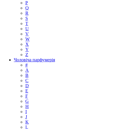
P
Q
R
S
T
U
V
W
X
Y
Z
Чоловіча парфумерія
#
A
B
C
D
E
F
G
H
I
J
K
L