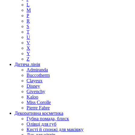
L
M
P
R
S
T
U
V
X
Y
Z
Дитяча лінія
Admiranda
Buccotherm
Clayeux
Disney
Givenchy
Kaloo
Miss Corolle
Pierre Fabre
Декоративна косметика
Губна помада, блиск
Олівці для губ
Кисті й спонжі для макіяжу
Лак для нігтів