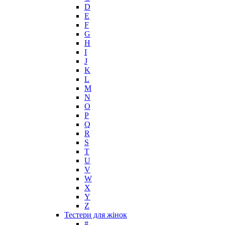
D
Jovoy
E
Judith Leiber
F
Juicy Couture
G
Juliette Has A Gun
H
Kanebo
I
J
Karen Low
K
Karl Lagerfeld
L
Keiko Mecheri
M
Kenneth Cole
N
O
Kenzo
P
Kilian
Q
Kinski
R
Kiton
S
Kleral System
T
U
Korloff
V
L'Artisan Parfumeur
W
L'Oreal
X
La Perla
Y
Z
La Prairie
Тестери для жінок
Laboratorio Olfattivo
#