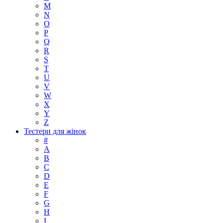
M
N
O
P
Q
R
S
T
U
V
W
X
Y
Z
Тестери для жінок
#
A
B
C
D
E
F
G
H
I