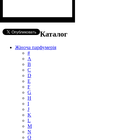
Каталог
Жіноча парфумерія
#
А
B
C
D
E
F
G
H
I
J
K
L
M
N
O