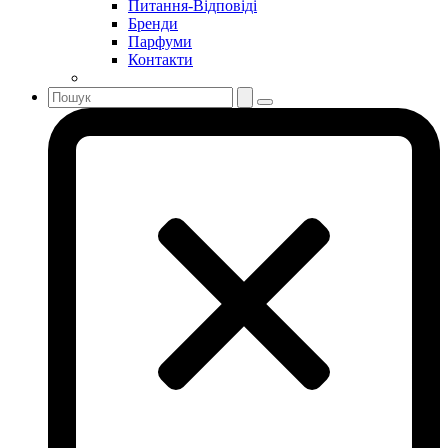
Питання-Відповіді
Sonia Rykiel
Бренди
Stella McCartney
Парфуми
Контакти
Stephane Humbert Lucas 777
Swarovski
Syed Junaid Alam
Teo Cabanel
Thalac
The Different Company
The Vagabond Prince
The Voice
Thierry Mugler
Tiffany & Co
Tiziana Terenzi
Tom Ford
Tommy Hilfiger
Torrente
Tous
True Religion
Trussardi
Ungaro