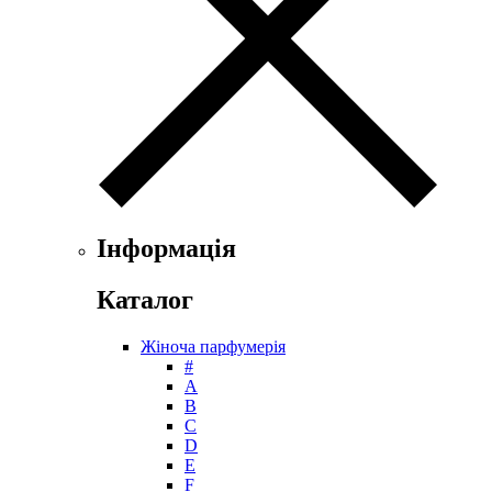
Floris
Franck Boclet
Franck Olivier
Frapin
Geoffrey Beene
Geparlys
Ghost
Gian Marco Venturi
Gianfranco Ferre
Giorgio Armani
Інформація
Giorgio Monti
Givenchy
Каталог
Gritti
Gucci
Жіноча парфумерія
Guerlain
#
Guy Laroche
А
Helena Rubinstein
B
Hermes
C
Histoires de Parfums
D
E
Hollister
F