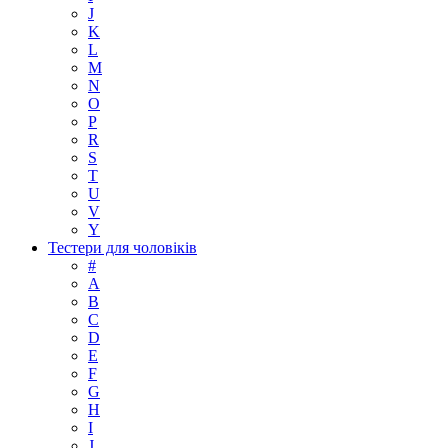
J
K
L
M
N
O
P
R
S
T
U
V
Y
Тестери для чоловіків
#
A
B
C
D
E
F
G
H
I
J