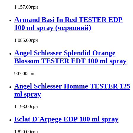
Barex
1 157
.
00
грн
Betty Barclay
Armand Basi In Red TESTER EDP
Beyonce
Bill Blass
100 ml spray (червоний)
Biotherm
Blumarine
1 085
.
00
грн
Bond № 9
Bottega Veneta
Angel Schlesser Splendid Orange
Boucheron
Blossom TESTER EDT 100 ml spray
Bourjois
Britney Spears
907
.
00
грн
Bruno Banani
Burberry
Angel Schlesser Homme TESTER 125
Bvlgari
ml spray
Byblos
Byredo
1 193
.
00
грн
Cacharel
Calvin Klein
Eclat D`Arpege EDP 100 ml spray
Canali
Carla Fracci
1 820
.
00
грн