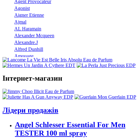
Agent Provocateur
Agonist
Aigner Etienne
Ajmal
AL Haramain
Alexander Mcqueen
Alexandre.J
Alfred Dunhill
Amouage
Angel Schlesser
Anna Sui
Annayake
Інтернет-магазин
Annick Goutal
Antonio Banderas
Aramis
Armand Basi
Лідери продажів
Atelier Cologne
Azzaro
Angel Schlesser Essential For Men
Badgley Mischka
Baldinini
TESTER 100 ml spray
Banana Republic