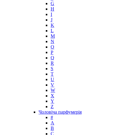
Houbigant
G
Hugh Parsons
H
Hugo Boss
I
J
Humiecki & Graef
K
Iceberg
L
IKKS
M
Il Profvmo
N
Issey Miyake
O
P
J. Del Pozo
Q
Jacques Bogart Group
R
Jean Couturier
S
Jean Patou
T
U
Jean Paul Gaultier
V
Jennifer Lopez
W
Jil Sander
X
Jimmy Choo
Y
Jo Malone
Z
Чоловіча парфумерія
John Galliano
#
John Richmond
A
John Varvatos
B
Joop!
C