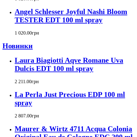
Carlos Moya
Carolina Herrera
Angel Schlesser Joyful Nashi Bloom
Caron
TESTER EDT 100 ml spray
Cartier
Chanel
1 020
.
00
грн
Charriol
Chevignon
Новинки
Chloe
Chopard
Laura Biagiotti Aqve Romane Uva
Christian Audigier
Dulcis EDT 100 ml spray
Christian Dior
Christian Lacroix
2 211
.
00
грн
Christina Aguilera
Cindy Crawford
La Perla Just Precious EDP 100 ml
Clinique
spray
Clive Christian
CnR Create
2 807
.
00
грн
Cofinluxe
Comme Des Garcons
Maurer & Wirtz 4711 Acqua Colonia
Costume National
Original Eau de Cologne EDС 200 ml