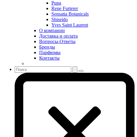
Serge Lutens
Pupa
Sergio Tacchini
Rene Furterer
Sensatia Botanicals
Shakira
Shiseido
Shiseido
Yves Saint Laurent
Sisley
О компании
Sonia Rykiel
Доставка и оплата
Stella McCartney
Вопросы-Ответы
Бренды
Stephane Humbert Lucas 777
Парфюмы
Swarovski
Контакты
Syed Junaid Alam
Teo Cabanel
Thalac
The Different Company
The Vagabond Prince
The Voice
Thierry Mugler
Tiffany & Co
Tiziana Terenzi
Tom Ford
Tommy Hilfiger
Torrente