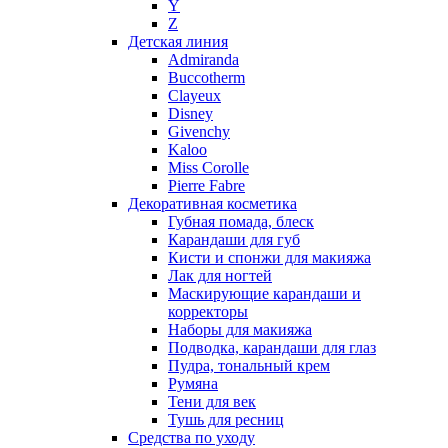
Y
Nikos
Z
Nina Ricci
Детская линия
Admiranda
Nino Cerruti
Buccotherm
Nuhi
Clayeux
Nu_Be
Disney
Odin
Givenchy
Kaloo
Olfactive Studio
Miss Corolle
Oscar De La Renta
Pierre Fabre
Otoori
Декоративная косметика
Paco Rabanne
Губная помада, блеск
Paloma Picasso
Карандаши для губ
Кисти и спонжи для макияжа
Parfumerie Generale
Лак для ногтей
Parfums de Marly
Маскирующие карандаши и
Patrizia Pepe
корректоры
Paul Smith
Наборы для макияжа
Подводка, карандаши для глаз
Penhaligon's
Пудра, тональный крем
Pepe Jeans
Румяна
Perry Ellis
Тени для век
Peynet
Тушь для ресниц
Pierre Balmain
Средства по уходу