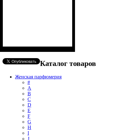
Каталог товаров
Женская парфюмерия
#
А
B
C
D
E
F
G
H
I
J