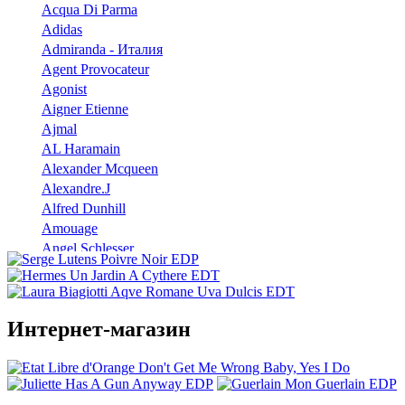
Acqua Di Parma
Adidas
Admiranda - Италия
Agent Provocateur
Agonist
Aigner Etienne
Ajmal
AL Haramain
Alexander Mcqueen
Alexandre.J
Alfred Dunhill
Amouage
Angel Schlesser
Anna Sui
Annayake
Annick Goutal
Интернет-магазин
Antonio Banderas
Aramis
Armaf
Armand Basi