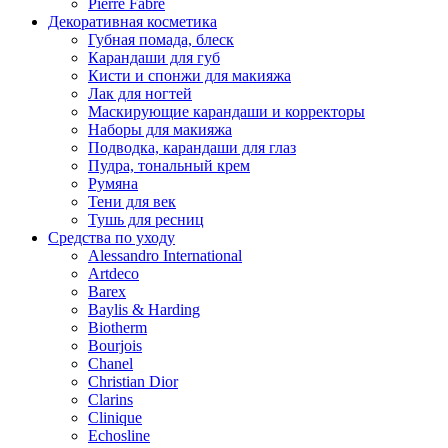
Pierre Fabre
Декоративная косметика
Губная помада, блеск
Карандаши для губ
Кисти и спонжи для макияжа
Лак для ногтей
Маскирующие карандаши и корректоры
Наборы для макияжа
Подводка, карандаши для глаз
Пудра, тональный крем
Румяна
Тени для век
Тушь для ресниц
Средства по уходу
Alessandro International
Artdeco
Barex
Baylis & Harding
Biotherm
Bourjois
Chanel
Christian Dior
Clarins
Clinique
Echosline