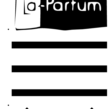
Donna Karan
DSquared2
Dupont S.T.
Echosline
Elie Saab
Elizabeth Arden
Elizabeth Taylor
Ellen Tracy
Emanuel Ungaro
Emilio Pucci
Enrico Gi
Eon Productions
Escada
Escentric Molecules
Essential Parfums
Estee Lauder
Estelle Ewen
Etat Libre d`Orange
Etro
Evian
Ex Nihilo