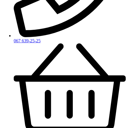
Zadig & Voltaire
Zarkoperfume
Zegna
Zirh
067 639-25-25