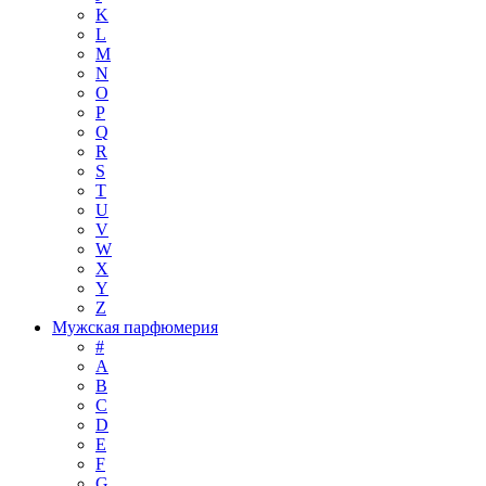
K
L
M
N
O
P
Q
R
S
T
U
V
W
X
Y
Z
Мужская парфюмерия
#
A
B
C
D
E
F
G