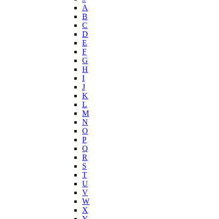
Helena Rubinstein
А
Hermes
B
Histoires de Parfums
C
D
Hollister
E
Houbigant
F
Hugh Parsons
G
Hugo Boss
H
I
Humiecki & Graef
J
Iceberg
K
IKKS
L
Il Profvmo
M
Issey Miyake
N
O
J. Del Pozo
P
Jacques Bogart Group
Q
Jean Couturier
R
Jean Patou
S
T
Jean Paul Gaultier
U
Jennifer Lopez
V
Jil Sander
W
Jimmy Choo
X
Jo Malone
Y