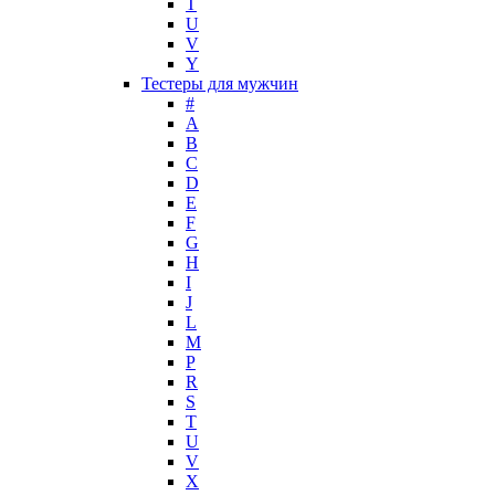
T
Mark Buxton
U
Masaki Matsushima
V
Maurer & Wirtz
Y
Max Deville
Тестеры для мужчин
Max Factor
#
A
Max Mara
B
Maybelline
C
Mercedes-Benz
D
Mexx
E
F
Michael Kors
G
Miller et Bertaux
H
Missoni
I
Miu Miu
J
Molton Brown
L
M
Montale
P
Montblanc
R
Moschino
S
Naomi Campbell
T
U
Narciso Rodriguez
V
Nasomatto
X
Nike