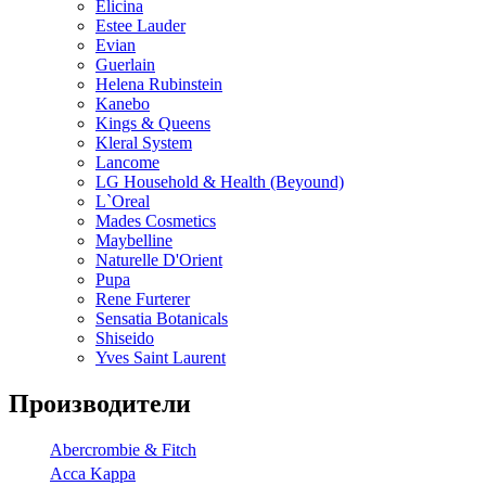
Elicina
Estee Lauder
Evian
Guerlain
Helena Rubinstein
Kanebo
Kings & Queens
Kleral System
Lancome
LG Household & Health (Beyound)
L`Oreal
Mades Cosmetics
Maybelline
Naturelle D'Orient
Pupa
Rene Furterer
Sensatia Botanicals
Shiseido
Yves Saint Laurent
Производители
Abercrombie & Fitch
Acca Kappa