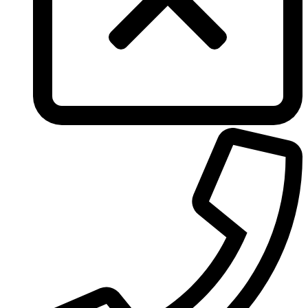
Tous
True Religion
Trussardi
Ungaro
United Colors of Benetton
Univerlook
Valentino
Van Cleef & Arpels
Van Gils
Vanderbilt
Vera Wang
Versace
Victoria's Secret
Victorinox Swiss Army
Viktor & Rolf
Vince Camuto
Xerjoff
Yohji Yamamoto
Yves Rocher
Yves Saint Laurent