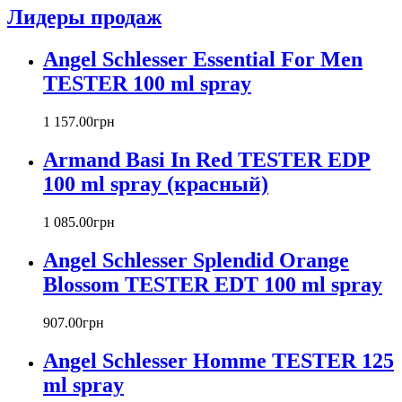
Atelier Cologne
Лидеры продаж
Azzaro
Badgley Mischka
Angel Schlesser Essential For Men
Baldinini
TESTER 100 ml spray
Banana Republic
Barex
Betty Barclay
1 157
.
00
грн
Beyonce
Armand Basi In Red TESTER EDP
Bill Blass
Biotherm
100 ml spray (красный)
Blumarine
Bond № 9
1 085
.
00
грн
Bottega Veneta
Angel Schlesser Splendid Orange
Boucheron
Bourjois
Blossom TESTER EDT 100 ml spray
Britney Spears
Bruno Banani
907
.
00
грн
Burberry
Angel Schlesser Homme TESTER 125
Bvlgari
Byblos
ml spray
Byredo