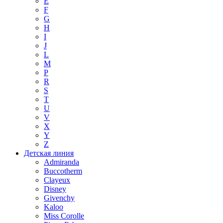
E
F
G
H
I
J
L
M
P
R
S
T
U
V
X
Y
Z
Детская линия
Admiranda
Buccotherm
Clayeux
Disney
Givenchy
Kaloo
Miss Corolle