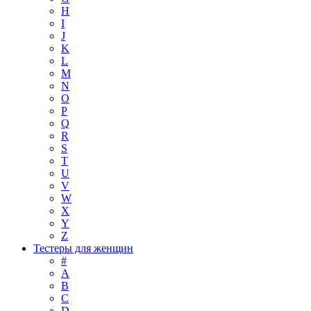
H
I
J
K
L
M
N
O
P
Q
R
S
T
U
V
W
X
Y
Z
Тестеры для женщин
#
A
B
C
D