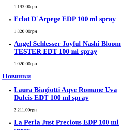
Cacharel
1 193
.
00
грн
Calvin Klein
Canali
Eclat D`Arpege EDP 100 ml spray
Carla Fracci
Carlos Moya
1 820
.
00
грн
Carolina Herrera
Angel Schlesser Joyful Nashi Bloom
Caron
Cartier
TESTER EDT 100 ml spray
Chanel
Charriol
1 020
.
00
грн
Chevignon
Новинки
Chloe
Chopard
Christian Audigier
Laura Biagiotti Aqve Romane Uva
Christian Dior
Dulcis EDT 100 ml spray
Christian Lacroix
Christina Aguilera
2 211
.
00
грн
Cindy Crawford
Clinique
La Perla Just Precious EDP 100 ml
Clive Christian
spray