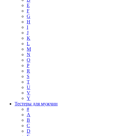
E
F
G
H
I
J
K
L
M
N
O
P
R
S
T
U
V
Y
Тестеры для мужчин
#
A
B
C
D