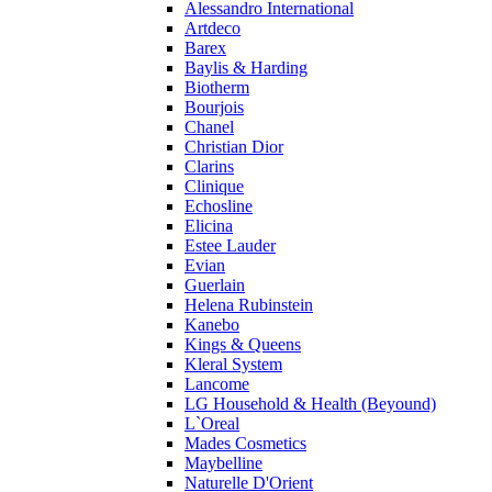
Alessandro International
Pierre Guillaume
Artdeco
Prada
Barex
Princesse Marina De Bourbon
Baylis & Harding
Profumi di Pantelleria
Biotherm
Bourjois
Pupa
Chanel
Ralph Lauren
Christian Dior
Ramon Molvizar
Clarins
Rampage
Clinique
Remy Latour
Echosline
Elicina
Repetto
Estee Lauder
Roberto Cavalli
Evian
Roberto Verino
Guerlain
Roccobarocco
Helena Rubinstein
Kanebo
Rochas
Kings & Queens
Rubino Cosmetics
Kleral System
S. Oliver
Lancome
Salvador Dali
LG Household & Health (Beyound)
Salvatore Ferragamo
L`Oreal
Mades Cosmetics
Sarah Jessica Parker
Maybelline
Sean John
Naturelle D'Orient