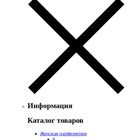
Exte
Faconnable
Fendi
Ferrari
Floris
Franck Boclet
Franck Olivier
Frapin
Geoffrey Beene
Geparlys
Ghost
Gian Marco Venturi
Gianfranco Ferre
Giorgio Armani
Giorgio Monti
Информация
Givenchy
Gritti
Каталог товаров
Gucci
Guerlain
Женская парфюмерия
Guy Laroche
#