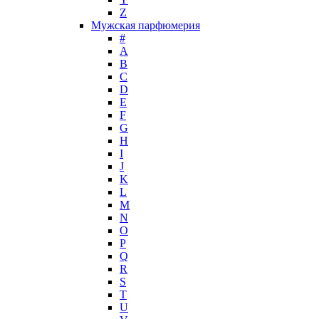
Z
John Galliano
Мужская парфюмерия
John Richmond
#
John Varvatos
A
Joop!
B
C
Jovoy
D
Judith Leiber
E
Juicy Couture
F
Juliette Has A Gun
G
Kanebo
H
I
Karen Low
J
Karl Lagerfeld
K
Keiko Mecheri
L
Kenneth Cole
M
N
Kenzo
O
Kilian
P
Kinski
Q
Kiton
R
Kleral System
S
T
Korloff
U
L'Artisan Parfumeur