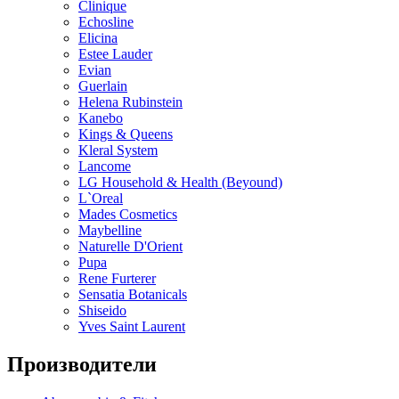
Clinique
Echosline
Elicina
Estee Lauder
Evian
Guerlain
Helena Rubinstein
Kanebo
Kings & Queens
Kleral System
Lancome
LG Household & Health (Beyound)
L`Oreal
Mades Cosmetics
Maybelline
Naturelle D'Orient
Pupa
Rene Furterer
Sensatia Botanicals
Shiseido
Yves Saint Laurent
Производители