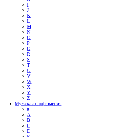
I
J
K
L
M
N
O
P
Q
R
S
T
U
V
W
X
Y
Z
Мужская парфюмерия
#
A
B
C
D
E