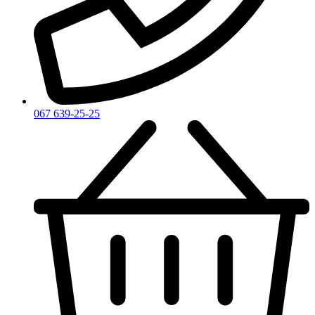
Yves Rocher
Yves Saint Laurent
Zadig & Voltaire
Zarkoperfume
Zegna
Zirh
067 639-25-25