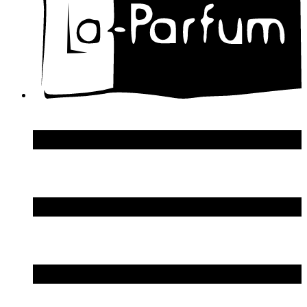
Dolce & Gabbana
Donna Karan
DSquared2
Dupont S.T.
Echosline
Elie Saab
Elizabeth Arden
Elizabeth Taylor
Ellen Tracy
Emanuel Ungaro
Emilio Pucci
Enrico Gi
Eon Productions
Escada
Escentric Molecules
Essential Parfums
Estee Lauder
Estelle Ewen
Etat Libre d`Orange
Etro