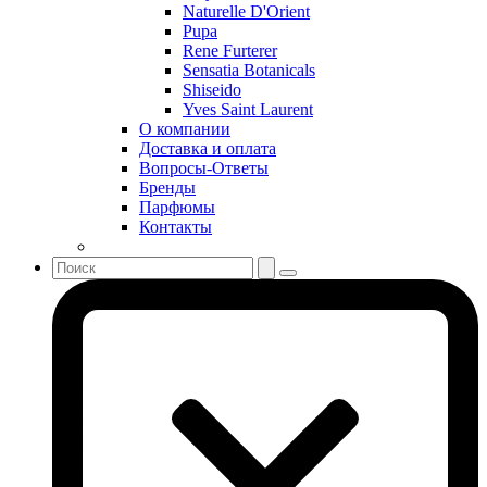
Naturelle D'Orient
Sean John
Pupa
Serge Lutens
Rene Furterer
Sergio Tacchini
Sensatia Botanicals
Shiseido
Shakira
Yves Saint Laurent
Shiseido
О компании
Sisley
Доставка и оплата
Sonia Rykiel
Вопросы-Ответы
Stella McCartney
Бренды
Парфюмы
Stephane Humbert Lucas 777
Контакты
Swarovski
Syed Junaid Alam
Teo Cabanel
Thalac
The Different Company
The Vagabond Prince
The Voice
Thierry Mugler
Tiffany & Co
Tiziana Terenzi
Tom Ford