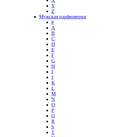
X
Jimmy Choo
Y
Jo Malone
Z
Мужская парфюмерия
John Galliano
#
John Richmond
A
John Varvatos
B
Joop!
C
D
Jovoy
E
Judith Leiber
F
Juicy Couture
G
Juliette Has A Gun
H
Kanebo
I
J
Karen Low
K
Karl Lagerfeld
L
Keiko Mecheri
M
Kenneth Cole
N
O
Kenzo
P
Kilian
Q
Kinski
R
Kiton
S
Kleral System
T