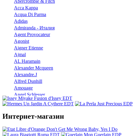
Abercrombie & Fitch
Acca Kappa
Acqua Di Parma
Adidas
Admiranda - Италия
Agent Provocateur
Agonist
Aigner Etienne
Ajmal
AL Haramain
Alexander Mcqueen
Alexandre.J
Alfred Dunhill
Amouage
Angel Schlesser
Anna Sui
Annayake
Annick Goutal
Интернет-магазин
Antonio Banderas
Aramis
Armaf