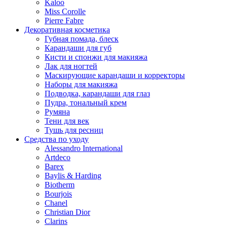
Kaloo
Miss Corolle
Pierre Fabre
Декоративная косметика
Губная помада, блеск
Карандаши для губ
Кисти и спонжи для макияжа
Лак для ногтей
Маскирующие карандаши и корректоры
Наборы для макияжа
Подводка, карандаши для глаз
Пудра, тональный крем
Румяна
Тени для век
Тушь для ресниц
Средства по уходу
Alessandro International
Artdeco
Barex
Baylis & Harding
Biotherm
Bourjois
Chanel
Christian Dior
Clarins