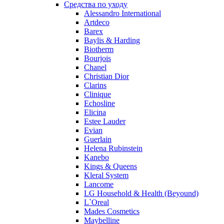
Peynet
Средства по уходу
Pierre Balmain
Alessandro International
Artdeco
Pierre Guillaume
Barex
Prada
Baylis & Harding
Princesse Marina De Bourbon
Biotherm
Profumi di Pantelleria
Bourjois
Chanel
Pupa
Christian Dior
Ralph Lauren
Clarins
Ramon Molvizar
Clinique
Rampage
Echosline
Remy Latour
Elicina
Estee Lauder
Repetto
Evian
Roberto Cavalli
Guerlain
Roberto Verino
Helena Rubinstein
Roccobarocco
Kanebo
Kings & Queens
Rochas
Kleral System
Rubino Cosmetics
Lancome
S. Oliver
LG Household & Health (Beyound)
Salvador Dali
L`Oreal
Salvatore Ferragamo
Mades Cosmetics
Maybelline
Sarah Jessica Parker