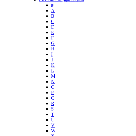
#
Guy Laroche
А
Helena Rubinstein
B
Hermes
C
Histoires de Parfums
D
E
Hollister
F
Houbigant
G
Hugh Parsons
H
Hugo Boss
I
J
Humiecki & Graef
K
Iceberg
L
IKKS
M
Il Profvmo
N
Issey Miyake
O
P
J. Del Pozo
Q
Jacques Bogart Group
R
Jean Couturier
S
Jean Patou
T
U
Jean Paul Gaultier
V
Jennifer Lopez
W
Jil Sander