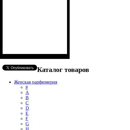
Каталог товаров
Женская парфюмерия
#
А
B
C
D
E
F
G
H