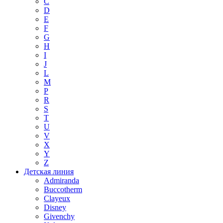
C
D
E
F
G
H
I
J
L
M
P
R
S
T
U
V
X
Y
Z
Детская линия
Admiranda
Buccotherm
Clayeux
Disney
Givenchy