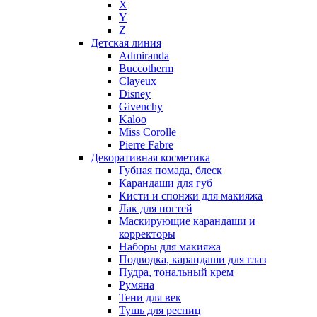
X
Nasomatto
Y
Nike
Z
Nikos
Детская линия
Nina Ricci
Admiranda
Buccotherm
Nino Cerruti
Clayeux
Nuhi
Disney
Nu_Be
Givenchy
Odin
Kaloo
Miss Corolle
Olfactive Studio
Pierre Fabre
Oscar De La Renta
Декоративная косметика
Otoori
Губная помада, блеск
Paco Rabanne
Карандаши для губ
Paloma Picasso
Кисти и спонжи для макияжа
Лак для ногтей
Parfumerie Generale
Маскирующие карандаши и
Parfums de Marly
корректоры
Patrizia Pepe
Наборы для макияжа
Paul Smith
Подводка, карандаши для глаз
Пудра, тональный крем
Penhaligon's
Румяна
Pepe Jeans
Тени для век
Perry Ellis
Тушь для ресниц