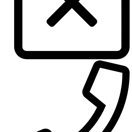
Tommy Hilfiger
Torrente
Tous
True Religion
Trussardi
Ungaro
United Colors of Benetton
Univerlook
Valentino
Van Cleef & Arpels
Van Gils
Vanderbilt
Vera Wang
Versace
Victoria's Secret
Victorinox Swiss Army
Viktor & Rolf
Vince Camuto
Xerjoff
Yohji Yamamoto