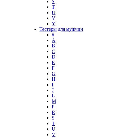
S
Maria Sharapova
T
U
Mark Buxton
V
Masaki Matsushima
Y
Maurer & Wirtz
Тестеры для мужчин
Max Deville
#
Max Factor
A
B
Max Mara
C
Maybelline
D
Mercedes-Benz
E
Mexx
F
G
Michael Kors
H
Miller et Bertaux
I
Missoni
J
Miu Miu
L
Molton Brown
M
P
Montale
R
Montblanc
S
Moschino
T
Naomi Campbell
U
V
Narciso Rodriguez