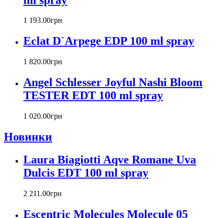
Byblos
Byredo
1 193
.
00
грн
Cacharel
Calvin Klein
Eclat D`Arpege EDP 100 ml spray
Canali
Carla Fracci
1 820
.
00
грн
Carlos Moya
Carolina Herrera
Angel Schlesser Joyful Nashi Bloom
Caron
TESTER EDT 100 ml spray
Cartier
Chanel
1 020
.
00
грн
Charriol
Chevignon
Новинки
Chloe
Chopard
Laura Biagiotti Aqve Romane Uva
Christian Audigier
Dulcis EDT 100 ml spray
Christian Dior
Christian Lacroix
2 211
.
00
грн
Christina Aguilera
Cindy Crawford
Escentric Molecules Molecule 05