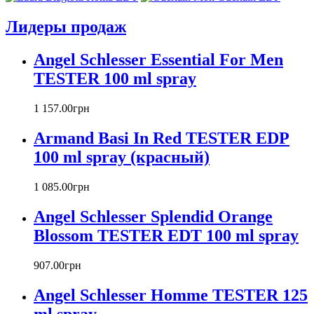
Armand Basi
Лидеры продаж
Atelier Cologne
Azzaro
Angel Schlesser Essential For Men
Badgley Mischka
Baldinini
TESTER 100 ml spray
Banana Republic
Barex
1 157
.
00
грн
Betty Barclay
Armand Basi In Red TESTER EDP
Beyonce
Bill Blass
100 ml spray (красный)
Biotherm
Blumarine
1 085
.
00
грн
Bond № 9
Bottega Veneta
Angel Schlesser Splendid Orange
Boucheron
Blossom TESTER EDT 100 ml spray
Bourjois
Britney Spears
907
.
00
грн
Bruno Banani
Burberry
Angel Schlesser Homme TESTER 125
Bvlgari
ml spray