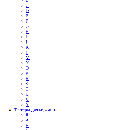
B
C
D
E
F
G
H
I
J
K
L
M
N
O
P
R
S
T
U
V
Y
Тестеры для мужчин
#
A
B