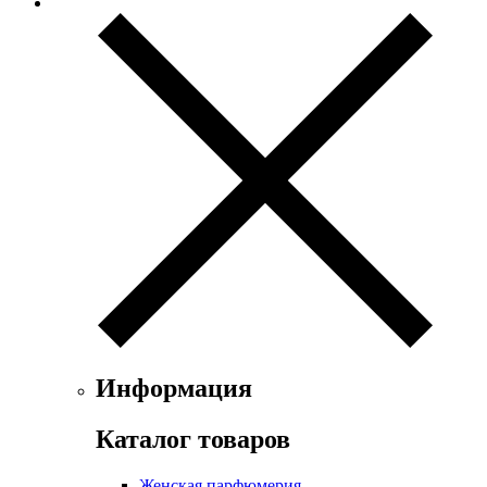
Evian
Ex Nihilo
Exte
Faconnable
Fendi
Ferrari
Floris
Franck Boclet
Franck Olivier
Frapin
Geoffrey Beene
Geparlys
Ghost
Gian Marco Venturi
Gianfranco Ferre
Giorgio Armani
Информация
Giorgio Monti
Givenchy
Каталог товаров
Gritti
Gucci
Женская парфюмерия
Guerlain