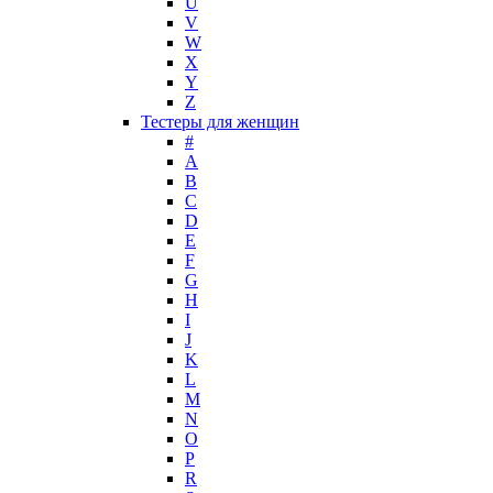
U
Korloff
V
L'Artisan Parfumeur
W
L'Oreal
X
La Perla
Y
Z
La Prairie
Тестеры для женщин
Laboratorio Olfattivo
#
Lacoste
A
Lady Gaga
B
Lalique
C
D
Lancome
E
Lanvin
F
Laura Biagiotti
G
Loewe
H
I
Lolita Lempicka
J
Louis Feraud
K
M. Micallef
L
Mades Cosmetics
M
Maison Francis Kurkdjian
N
O
Mancera
P
Mandarina Duck
R
Marc Jacobs