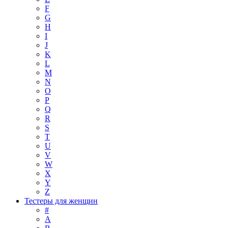
F
G
H
I
J
K
L
M
N
O
P
Q
R
S
T
U
V
W
X
Y
Z
Тестеры для женщин
#
A