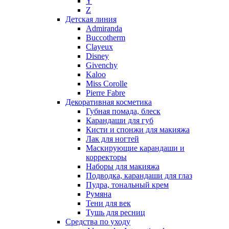
Y
Nikos
Z
Nina Ricci
Детская линия
Admiranda
Nino Cerruti
Buccotherm
Nuhi
Clayeux
Nu_Be
Disney
Odin
Givenchy
Kaloo
Olfactive Studio
Miss Corolle
Oscar De La Renta
Pierre Fabre
Otoori
Декоративная косметика
Paco Rabanne
Губная помада, блеск
Paloma Picasso
Карандаши для губ
Кисти и спонжи для макияжа
Parfumerie Generale
Лак для ногтей
Parfums de Marly
Маскирующие карандаши и
Patrizia Pepe
корректоры
Paul Smith
Наборы для макияжа
Подводка, карандаши для глаз
Penhaligon's
Пудра, тональный крем
Pepe Jeans
Румяна
Perry Ellis
Тени для век
Peynet
Тушь для ресниц
Pierre Balmain
Средства по уходу