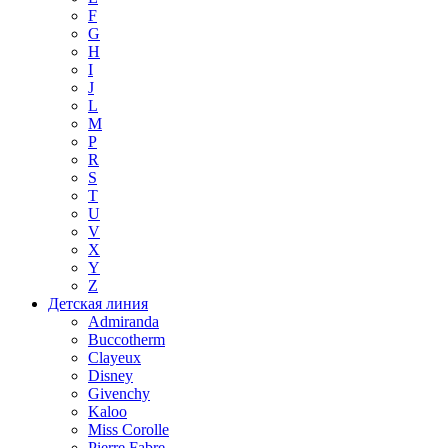
F
G
H
I
J
L
M
P
R
S
T
U
V
X
Y
Z
Детская линия
Admiranda
Buccotherm
Clayeux
Disney
Givenchy
Kaloo
Miss Corolle
Pierre Fabre