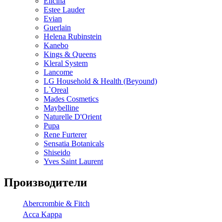
Elicina
Estee Lauder
Evian
Guerlain
Helena Rubinstein
Kanebo
Kings & Queens
Kleral System
Lancome
LG Household & Health (Beyound)
L`Oreal
Mades Cosmetics
Maybelline
Naturelle D'Orient
Pupa
Rene Furterer
Sensatia Botanicals
Shiseido
Yves Saint Laurent
Производители
Abercrombie & Fitch
Acca Kappa