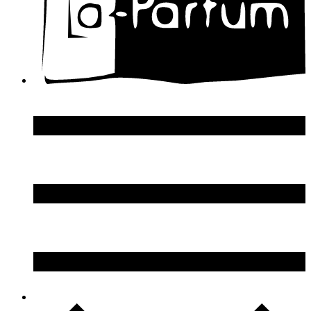
DSquared2
Dupont S.T.
Echosline
Elie Saab
Elizabeth Arden
Elizabeth Taylor
Ellen Tracy
Emanuel Ungaro
Emilio Pucci
Enrico Gi
Eon Productions
Escada
Escentric Molecules
Essential Parfums
Estee Lauder
Estelle Ewen
Etat Libre d`Orange
Etro
Evian
Ex Nihilo