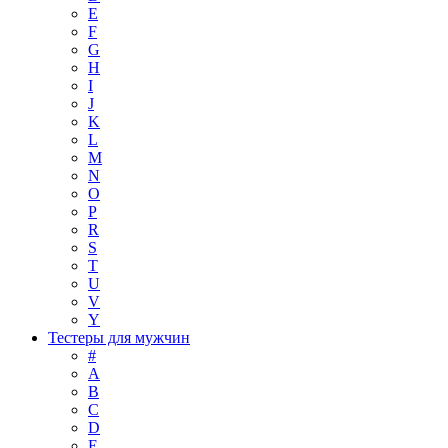
E
F
G
H
I
J
K
L
M
N
O
P
R
S
T
U
V
Y
Тестеры для мужчин
#
A
B
C
D
E