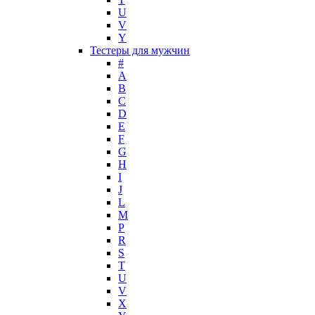
Mark Buxton
U
Masaki Matsushima
V
Maurer & Wirtz
Y
Max Deville
Тестеры для мужчин
Max Factor
#
A
Max Mara
B
Maybelline
C
Mercedes-Benz
D
Mexx
E
F
Michael Kors
G
Miller et Bertaux
H
Missoni
I
Miu Miu
J
Molton Brown
L
M
Montale
P
Montblanc
R
Moschino
S
Naomi Campbell
T
U
Narciso Rodriguez
V
Nasomatto
X
Nike