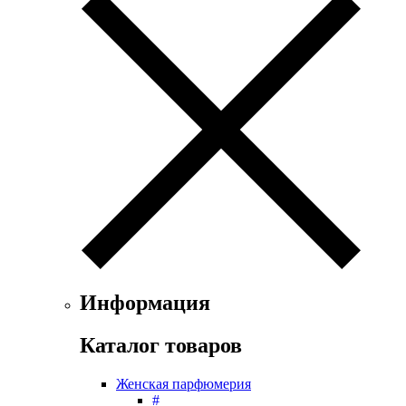
Exte
Faconnable
Fendi
Ferrari
Floris
Franck Boclet
Franck Olivier
Frapin
Geoffrey Beene
Geparlys
Ghost
Gian Marco Venturi
Gianfranco Ferre
Giorgio Armani
Giorgio Monti
Информация
Givenchy
Gritti
Каталог товаров
Gucci
Guerlain
Женская парфюмерия
Guy Laroche
#