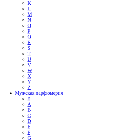
K
L
M
N
O
P
Q
R
S
T
U
V
W
X
Y
Z
Мужская парфюмерия
#
A
B
C
D
E
F
G