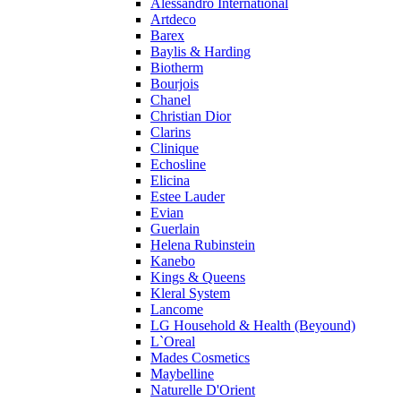
Alessandro International
Pierre Guillaume
Artdeco
Prada
Barex
Princesse Marina De Bourbon
Baylis & Harding
Profumi di Pantelleria
Biotherm
Bourjois
Pupa
Chanel
Ralph Lauren
Christian Dior
Ramon Molvizar
Clarins
Rampage
Clinique
Remy Latour
Echosline
Elicina
Repetto
Estee Lauder
Roberto Cavalli
Evian
Roberto Verino
Guerlain
Roccobarocco
Helena Rubinstein
Kanebo
Rochas
Kings & Queens
Rubino Cosmetics
Kleral System
S. Oliver
Lancome
Salvador Dali
LG Household & Health (Beyound)
Salvatore Ferragamo
L`Oreal
Mades Cosmetics
Sarah Jessica Parker
Maybelline
Sean John
Naturelle D'Orient
Serge Lutens