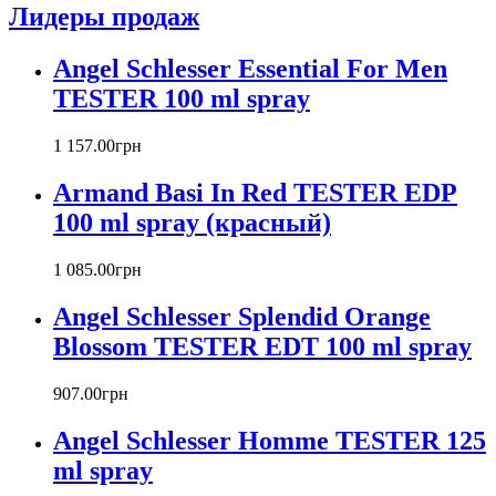
Лидеры продаж
Azzaro
Badgley Mischka
Angel Schlesser Essential For Men
Baldinini
TESTER 100 ml spray
Banana Republic
Barex
Betty Barclay
1 157
.
00
грн
Beyonce
Armand Basi In Red TESTER EDP
Bill Blass
Biotherm
100 ml spray (красный)
Blumarine
Bond № 9
1 085
.
00
грн
Bottega Veneta
Angel Schlesser Splendid Orange
Boucheron
Bourjois
Blossom TESTER EDT 100 ml spray
Britney Spears
Bruno Banani
907
.
00
грн
Burberry
Angel Schlesser Homme TESTER 125
Bvlgari
Byblos
ml spray
Byredo