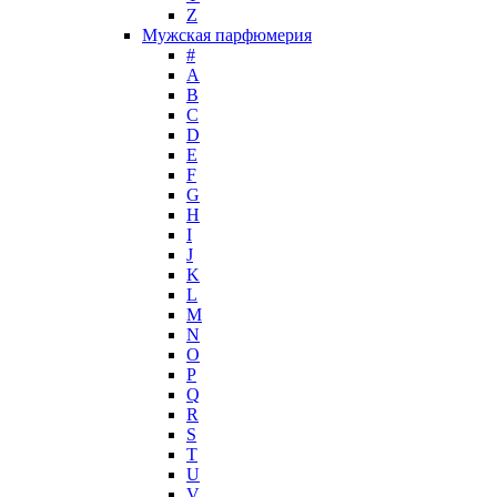
Z
John Galliano
Мужская парфюмерия
John Richmond
#
John Varvatos
A
Joop!
B
C
Jovoy
D
Judith Leiber
E
Juicy Couture
F
Juliette Has A Gun
G
Kanebo
H
I
Karen Low
J
Karl Lagerfeld
K
Keiko Mecheri
L
Kenneth Cole
M
N
Kenzo
O
Kilian
P
Kinski
Q
Kiton
R
Kleral System
S
T
Korloff
U
L'Artisan Parfumeur
V