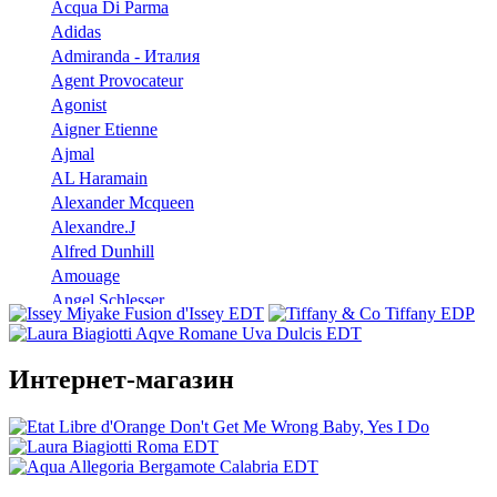
Acqua Di Parma
Adidas
Admiranda - Италия
Agent Provocateur
Agonist
Aigner Etienne
Ajmal
AL Haramain
Alexander Mcqueen
Alexandre.J
Alfred Dunhill
Amouage
Angel Schlesser
Anna Sui
Annayake
Annick Goutal
Интернет-магазин
Antonio Banderas
Aramis
Armaf
Armand Basi
Atelier Cologne