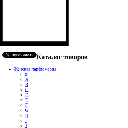
Каталог товаров
Женская парфюмерия
#
А
B
C
D
E
F
G
H
I
J