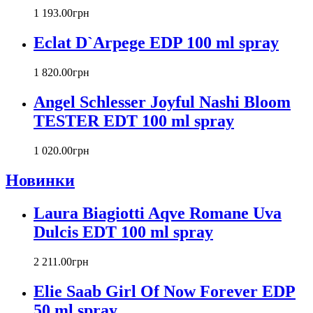
Cacharel
1 193
.
00
грн
Calvin Klein
Canali
Eclat D`Arpege EDP 100 ml spray
Carla Fracci
Carlos Moya
1 820
.
00
грн
Carolina Herrera
Angel Schlesser Joyful Nashi Bloom
Caron
Cartier
TESTER EDT 100 ml spray
Chanel
Charriol
1 020
.
00
грн
Chevignon
Новинки
Chloe
Chopard
Christian Audigier
Laura Biagiotti Aqve Romane Uva
Christian Dior
Dulcis EDT 100 ml spray
Christian Lacroix
Christina Aguilera
2 211
.
00
грн
Cindy Crawford
Clinique
Elie Saab Girl Of Now Forever EDP
Clive Christian
50 ml spray