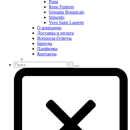
Pupa
Sergio Tacchini
Rene Furterer
Sensatia Botanicals
Shakira
Shiseido
Shiseido
Yves Saint Laurent
Sisley
О компании
Sonia Rykiel
Доставка и оплата
Stella McCartney
Вопросы-Ответы
Бренды
Stephane Humbert Lucas 777
Парфюмы
Swarovski
Контакты
Syed Junaid Alam
Teo Cabanel
Thalac
The Different Company
The Vagabond Prince
The Voice
Thierry Mugler
Tiffany & Co
Tiziana Terenzi
Tom Ford
Tommy Hilfiger
Torrente