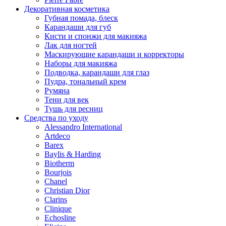
Декоративная косметика
Губная помада, блеск
Карандаши для губ
Кисти и спонжи для макияжа
Лак для ногтей
Маскирующие карандаши и корректоры
Наборы для макияжа
Подводка, карандаши для глаз
Пудра, тональный крем
Румяна
Тени для век
Тушь для ресниц
Средства по уходу
Alessandro International
Artdeco
Barex
Baylis & Harding
Biotherm
Bourjois
Chanel
Christian Dior
Clarins
Clinique
Echosline