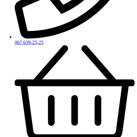
Zadig & Voltaire
Zarkoperfume
Zegna
Zirh
067 639-25-25