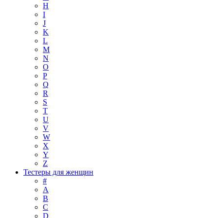
H
I
J
K
L
M
N
O
P
Q
R
S
T
U
V
W
X
Y
Z
Тестеры для женщин
#
A
B
C
D