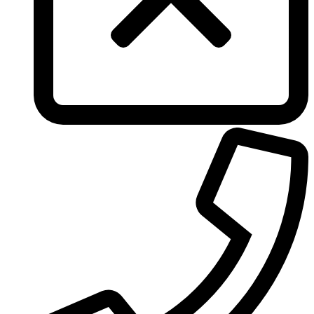
Tous
True Religion
Trussardi
Ungaro
United Colors of Benetton
Univerlook
Valentino
Van Cleef & Arpels
Van Gils
Vanderbilt
Vera Wang
Versace
Victoria's Secret
Victorinox Swiss Army
Viktor & Rolf
Vince Camuto
Xerjoff
Yohji Yamamoto
Yves Rocher
Yves Saint Laurent