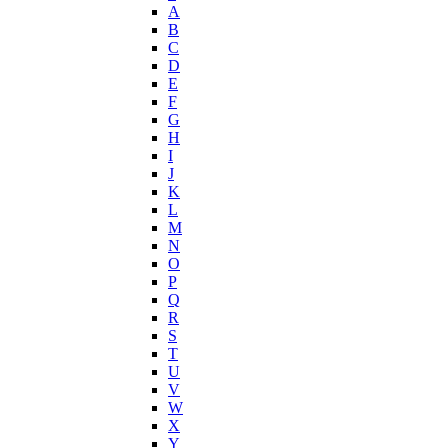
Helena Rubinstein
А
Hermes
B
Histoires de Parfums
C
D
Hollister
E
Houbigant
F
Hugh Parsons
G
Hugo Boss
H
I
Humiecki & Graef
J
Iceberg
K
IKKS
L
Il Profvmo
M
Issey Miyake
N
O
J. Del Pozo
P
Jacques Bogart Group
Q
Jean Couturier
R
Jean Patou
S
T
Jean Paul Gaultier
U
Jennifer Lopez
V
Jil Sander
W
Jimmy Choo
X
Jo Malone
Y