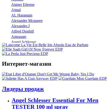
Aigner Etienne
Ajmal
AL Haramain
Alexander Mcqueen
Alexandre.J
Alfred Dunhill
Amouage
Angel Schlesser
Anna Sui
Annayake
Annick Goutal
Интернет-магазин
Antonio Banderas
Aramis
Armaf
Armand Basi
Atelier Cologne
Лидеры продаж
Azzaro
Badgley Mischka
Angel Schlesser Essential For Men
Baldinini
TESTER 100 ml spray
Banana Republic