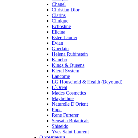
Chanel
Ralph Lauren
Christian Dior
Ramon Molvizar
Clarins
Rampage
Clinique
Remy Latour
Echosline
Elicina
Repetto
Estee Lauder
Roberto Cavalli
Evian
Roberto Verino
Guerlain
Roccobarocco
Helena Rubinstein
Kanebo
Rochas
Kings & Queens
Rubino Cosmetics
Kleral System
S. Oliver
Lancome
Salvador Dali
LG Household & Health (Beyound)
Salvatore Ferragamo
L`Oreal
Mades Cosmetics
Sarah Jessica Parker
Maybelline
Sean John
Naturelle D'Orient
Serge Lutens
Pupa
Sergio Tacchini
Rene Furterer
Sensatia Botanicals
Shakira
Shiseido
Shiseido
Yves Saint Laurent
Sisley
О компании