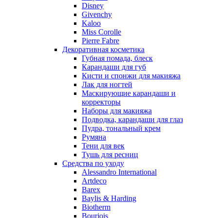
Nu_Be
Disney
Odin
Givenchy
Kaloo
Olfactive Studio
Miss Corolle
Oscar De La Renta
Pierre Fabre
Otoori
Декоративная косметика
Paco Rabanne
Губная помада, блеск
Paloma Picasso
Карандаши для губ
Кисти и спонжи для макияжа
Parfumerie Generale
Лак для ногтей
Parfums de Marly
Маскирующие карандаши и
Patrizia Pepe
корректоры
Paul Smith
Наборы для макияжа
Подводка, карандаши для глаз
Penhaligon's
Пудра, тональный крем
Pepe Jeans
Румяна
Perry Ellis
Тени для век
Peynet
Тушь для ресниц
Pierre Balmain
Средства по уходу
Alessandro International
Pierre Guillaume
Artdeco
Prada
Barex
Princesse Marina De Bourbon
Baylis & Harding
Profumi di Pantelleria
Biotherm
Bourjois
Pupa