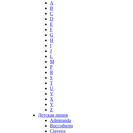
A
Max Mara
B
Maybelline
C
Mercedes-Benz
D
Mexx
E
F
Michael Kors
G
Miller et Bertaux
H
Missoni
I
Miu Miu
J
Molton Brown
L
M
Montale
P
Montblanc
R
Moschino
S
Naomi Campbell
T
U
Narciso Rodriguez
V
Nasomatto
X
Nike
Y
Nikos
Z
Nina Ricci
Детская линия
Admiranda
Nino Cerruti
Buccotherm
Nuhi
Clayeux