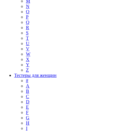
M
N
O
P
Q
R
S
T
U
V
W
X
Y
Z
Тестеры для женщин
#
A
B
C
D
E
F
G
H
I