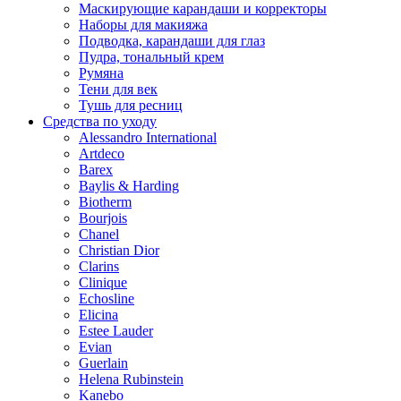
Маскирующие карандаши и корректоры
Наборы для макияжа
Подводка, карандаши для глаз
Пудра, тональный крем
Румяна
Тени для век
Тушь для ресниц
Средства по уходу
Alessandro International
Artdeco
Barex
Baylis & Harding
Biotherm
Bourjois
Chanel
Christian Dior
Clarins
Clinique
Echosline
Elicina
Estee Lauder
Evian
Guerlain
Helena Rubinstein
Kanebo