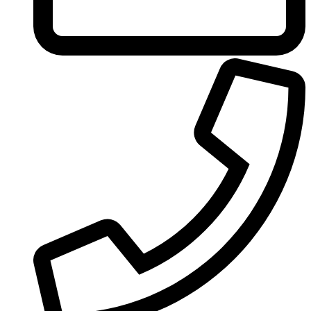
United Colors of Benetton
Univerlook
Valentino
Van Cleef & Arpels
Van Gils
Vanderbilt
Vera Wang
Versace
Victoria's Secret
Victorinox Swiss Army
Viktor & Rolf
Vince Camuto
Xerjoff
Yohji Yamamoto
Yves Rocher
Yves Saint Laurent
Zadig & Voltaire
Zarkoperfume
Zegna
Zirh