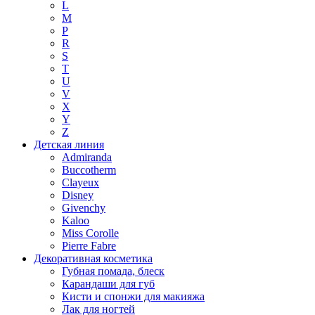
L
M
P
R
S
T
U
V
X
Y
Z
Детская линия
Admiranda
Buccotherm
Clayeux
Disney
Givenchy
Kaloo
Miss Corolle
Pierre Fabre
Декоративная косметика
Губная помада, блеск
Карандаши для губ
Кисти и спонжи для макияжа
Лак для ногтей