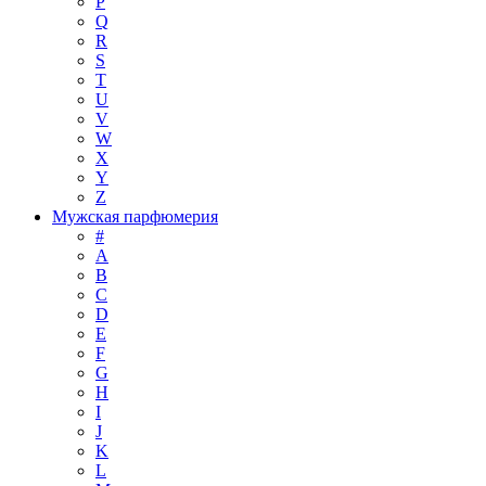
P
Q
R
S
T
U
V
W
X
Y
Z
Мужская парфюмерия
#
A
B
C
D
E
F
G
H
I
J
K
L