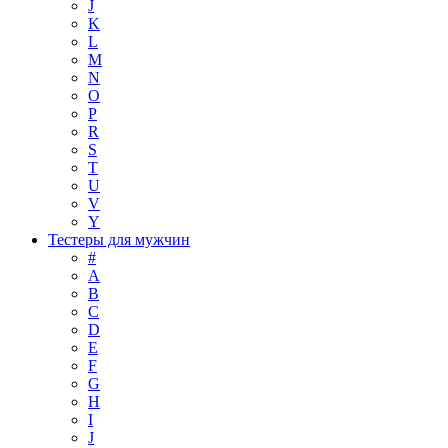
J
K
L
M
N
O
P
R
S
T
U
V
Y
Тестеры для мужчин
#
A
B
C
D
E
F
G
H
I
J