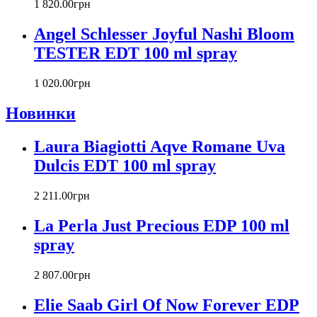
Carlos Moya
1 820
.
00
грн
Carolina Herrera
Angel Schlesser Joyful Nashi Bloom
Caron
Cartier
TESTER EDT 100 ml spray
Chanel
Charriol
1 020
.
00
грн
Chevignon
Новинки
Chloe
Chopard
Christian Audigier
Laura Biagiotti Aqve Romane Uva
Christian Dior
Dulcis EDT 100 ml spray
Christian Lacroix
Christina Aguilera
2 211
.
00
грн
Cindy Crawford
Clinique
La Perla Just Precious EDP 100 ml
Clive Christian
spray
CnR Create
Cofinluxe
2 807
.
00
грн
Comme Des Garcons
Costume National
Elie Saab Girl Of Now Forever EDP
Couch