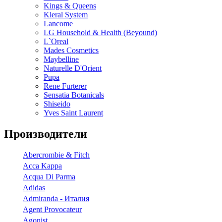
Kings & Queens
Kleral System
Lancome
LG Household & Health (Beyound)
L`Oreal
Mades Cosmetics
Maybelline
Naturelle D'Orient
Pupa
Rene Furterer
Sensatia Botanicals
Shiseido
Yves Saint Laurent
Производители
Abercrombie & Fitch
Acca Kappa
Acqua Di Parma
Adidas
Admiranda - Италия
Agent Provocateur
Agonist