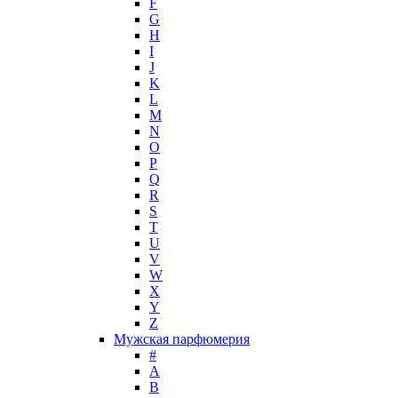
F
Hugh Parsons
G
Hugo Boss
H
I
Humiecki & Graef
J
Iceberg
K
IKKS
L
Il Profvmo
M
Issey Miyake
N
O
J. Del Pozo
P
Jacques Bogart Group
Q
Jean Couturier
R
Jean Patou
S
T
Jean Paul Gaultier
U
Jennifer Lopez
V
Jil Sander
W
Jimmy Choo
X
Jo Malone
Y
Z
John Galliano
Мужская парфюмерия
John Richmond
#
John Varvatos
A
Joop!
B