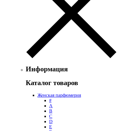
Floris
Franck Boclet
Franck Olivier
Frapin
Geoffrey Beene
Geparlys
Ghost
Gian Marco Venturi
Gianfranco Ferre
Giorgio Armani
Giorgio Monti
Информация
Givenchy
Gritti
Каталог товаров
Gucci
Guerlain
Женская парфюмерия
Guy Laroche
#
Helena Rubinstein
А
Hermes
B
Histoires de Parfums
C
D
Hollister
E
Houbigant