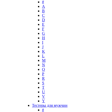
#
Lady Gaga
A
Lalique
B
C
Lancome
D
Lanvin
E
Laura Biagiotti
F
Loewe
G
H
Lolita Lempicka
I
Louis Feraud
J
M. Micallef
K
Mades Cosmetics
L
Maison Francis Kurkdjian
M
N
Mancera
O
Mandarina Duck
P
Marc Jacobs
R
Maria Sharapova
S
T
Mark Buxton
U
Masaki Matsushima
V
Maurer & Wirtz
Y
Max Deville
Тестеры для мужчин
Max Factor
#