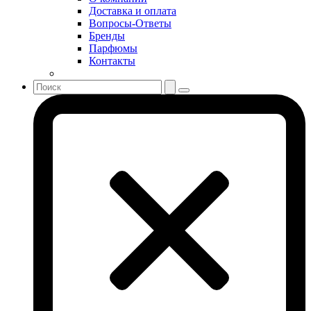
Sonia Rykiel
Доставка и оплата
Stella McCartney
Вопросы-Ответы
Бренды
Stephane Humbert Lucas 777
Парфюмы
Swarovski
Контакты
Syed Junaid Alam
Teo Cabanel
Thalac
The Different Company
The Vagabond Prince
The Voice
Thierry Mugler
Tiffany & Co
Tiziana Terenzi
Tom Ford
Tommy Hilfiger
Torrente
Tous
True Religion
Trussardi
Ungaro