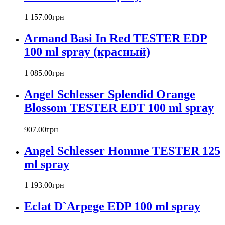
Barex
Betty Barclay
1 157
.
00
грн
Beyonce
Armand Basi In Red TESTER EDP
Bill Blass
Biotherm
100 ml spray (красный)
Blumarine
Bond № 9
1 085
.
00
грн
Bottega Veneta
Angel Schlesser Splendid Orange
Boucheron
Bourjois
Blossom TESTER EDT 100 ml spray
Britney Spears
Bruno Banani
907
.
00
грн
Burberry
Angel Schlesser Homme TESTER 125
Bvlgari
Byblos
ml spray
Byredo
Cacharel
1 193
.
00
грн
Calvin Klein
Canali
Eclat D`Arpege EDP 100 ml spray
Carla Fracci