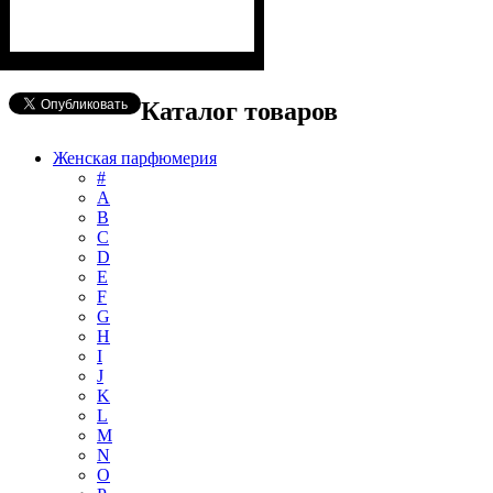
Каталог товаров
Женская парфюмерия
#
А
B
C
D
E
F
G
H
I
J
K
L
M
N
O