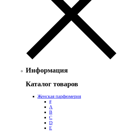
Floris
Franck Boclet
Franck Olivier
Frapin
Geoffrey Beene
Geparlys
Ghost
Gian Marco Venturi
Gianfranco Ferre
Giorgio Armani
Giorgio Monti
Информация
Givenchy
Gritti
Каталог товаров
Gucci
Guerlain
Женская парфюмерия
Guy Laroche
#
Helena Rubinstein
А
Hermes
B
Histoires de Parfums
C
D
Hollister
E
Houbigant