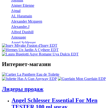
Agonist
Aigner Etienne
Ajmal
AL Haramain
Alexander Mcqueen
Alexandre.J
Alfred Dunhill
Amouage
Angel Schlesser
Anna Sui
Annayake
Annick Goutal
Интернет-магазин
Antonio Banderas
Aramis
Armaf
Armand Basi
Atelier Cologne
Лидеры продаж
Azzaro
Badgley Mischka
Angel Schlesser Essential For Men
Baldinini
TESTER 100 ml spray
Banana Republic