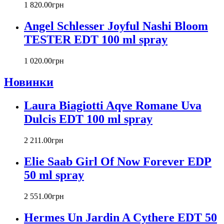
Carlos Moya
1 820
.
00
грн
Carolina Herrera
Angel Schlesser Joyful Nashi Bloom
Caron
Cartier
TESTER EDT 100 ml spray
Chanel
Charriol
1 020
.
00
грн
Chevignon
Новинки
Chloe
Chopard
Christian Audigier
Laura Biagiotti Aqve Romane Uva
Christian Dior
Dulcis EDT 100 ml spray
Christian Lacroix
Christina Aguilera
2 211
.
00
грн
Cindy Crawford
Clinique
Elie Saab Girl Of Now Forever EDP
Clive Christian
50 ml spray
CnR Create
Cofinluxe
2 551
.
00
грн
Comme Des Garcons
Costume National
Hermes Un Jardin A Cythere EDT 50
Couch