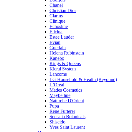
Pupa
Chanel
Ralph Lauren
Christian Dior
Ramon Molvizar
Clarins
Rampage
Clinique
Remy Latour
Echosline
Elicina
Repetto
Estee Lauder
Roberto Cavalli
Evian
Roberto Verino
Guerlain
Roccobarocco
Helena Rubinstein
Kanebo
Rochas
Kings & Queens
Rubino Cosmetics
Kleral System
S. Oliver
Lancome
Salvador Dali
LG Household & Health (Beyound)
Salvatore Ferragamo
L`Oreal
Mades Cosmetics
Sarah Jessica Parker
Maybelline
Sean John
Naturelle D'Orient
Serge Lutens
Pupa
Sergio Tacchini
Rene Furterer
Sensatia Botanicals
Shakira
Shiseido
Shiseido
Yves Saint Laurent
Sisley