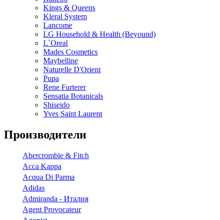
Kings & Queens
Kleral System
Lancome
LG Household & Health (Beyound)
L`Oreal
Mades Cosmetics
Maybelline
Naturelle D'Orient
Pupa
Rene Furterer
Sensatia Botanicals
Shiseido
Yves Saint Laurent
Производители
Abercrombie & Fitch
Acca Kappa
Acqua Di Parma
Adidas
Admiranda - Италия
Agent Provocateur