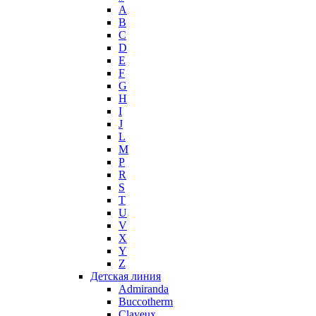
A
Max Mara
B
Maybelline
C
Mercedes-Benz
D
Mexx
E
F
Michael Kors
G
Miller et Bertaux
H
Missoni
I
Miu Miu
J
Molton Brown
L
M
Montale
P
Montblanc
R
Moschino
S
Naomi Campbell
T
U
Narciso Rodriguez
V
Nasomatto
X
Nike
Y
Nikos
Z
Nina Ricci
Детская линия
Admiranda
Nino Cerruti
Buccotherm
Nuhi
Clayeux