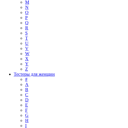
M
N
O
P
Q
R
S
T
U
V
W
X
Y
Z
Тестеры для женщин
#
A
B
C
D
E
F
G
H
I