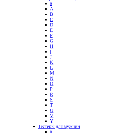
Lacoste
#
Lady Gaga
A
Lalique
B
C
Lancome
D
Lanvin
E
Laura Biagiotti
F
Loewe
G
H
Lolita Lempicka
I
Louis Feraud
J
M. Micallef
K
Mades Cosmetics
L
Maison Francis Kurkdjian
M
N
Mancera
O
Mandarina Duck
P
Marc Jacobs
R
Maria Sharapova
S
T
Mark Buxton
U
Masaki Matsushima
V
Maurer & Wirtz
Y
Max Deville
Тестеры для мужчин
Max Factor
#