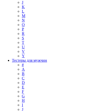
J
K
L
M
N
O
P
R
S
T
U
V
Y
Тестеры для мужчин
#
A
B
C
D
E
F
G
H
I
J