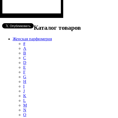
Каталог товаров
Женская парфюмерия
#
А
B
C
D
E
F
G
H
I
J
K
L
M
N
O