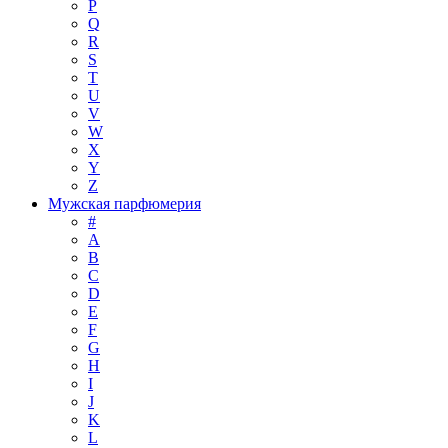
P
Q
R
S
T
U
V
W
X
Y
Z
Мужская парфюмерия
#
A
B
C
D
E
F
G
H
I
J
K
L