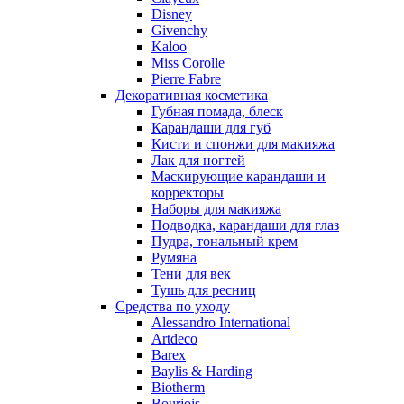
Nu_Be
Disney
Odin
Givenchy
Kaloo
Olfactive Studio
Miss Corolle
Oscar De La Renta
Pierre Fabre
Otoori
Декоративная косметика
Paco Rabanne
Губная помада, блеск
Paloma Picasso
Карандаши для губ
Кисти и спонжи для макияжа
Parfumerie Generale
Лак для ногтей
Parfums de Marly
Маскирующие карандаши и
Patrizia Pepe
корректоры
Paul Smith
Наборы для макияжа
Подводка, карандаши для глаз
Penhaligon's
Пудра, тональный крем
Pepe Jeans
Румяна
Perry Ellis
Тени для век
Peynet
Тушь для ресниц
Pierre Balmain
Средства по уходу
Alessandro International
Pierre Guillaume
Artdeco
Prada
Barex
Princesse Marina De Bourbon
Baylis & Harding
Profumi di Pantelleria
Biotherm
Bourjois