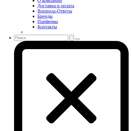
О компании
Sonia Rykiel
Доставка и оплата
Stella McCartney
Вопросы-Ответы
Бренды
Stephane Humbert Lucas 777
Парфюмы
Swarovski
Контакты
Syed Junaid Alam
Teo Cabanel
Thalac
The Different Company
The Vagabond Prince
The Voice
Thierry Mugler
Tiffany & Co
Tiziana Terenzi
Tom Ford
Tommy Hilfiger
Torrente
Tous
True Religion
Trussardi
Ungaro