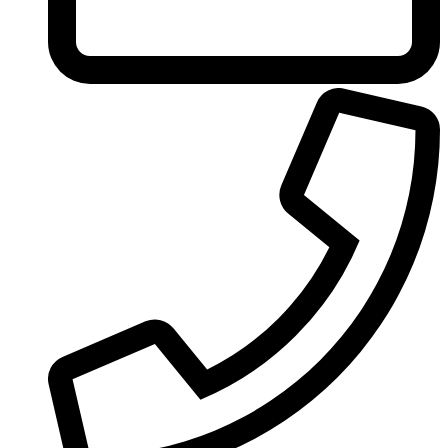
United Colors of Benetton
Univerlook
Valentino
Van Cleef & Arpels
Van Gils
Vanderbilt
Vera Wang
Versace
Victoria's Secret
Victorinox Swiss Army
Viktor & Rolf
Vince Camuto
Xerjoff
Yohji Yamamoto
Yves Rocher
Yves Saint Laurent
Zadig & Voltaire
Zarkoperfume
Zegna
Zirh