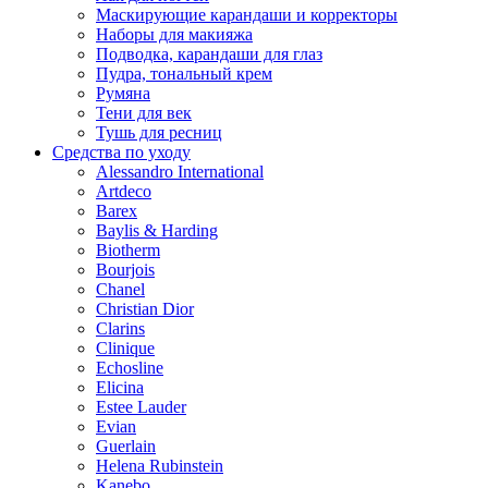
Маскирующие карандаши и корректоры
Наборы для макияжа
Подводка, карандаши для глаз
Пудра, тональный крем
Румяна
Тени для век
Тушь для ресниц
Средства по уходу
Alessandro International
Artdeco
Barex
Baylis & Harding
Biotherm
Bourjois
Chanel
Christian Dior
Clarins
Clinique
Echosline
Elicina
Estee Lauder
Evian
Guerlain
Helena Rubinstein
Kanebo