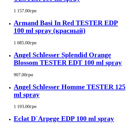
Barex
Betty Barclay
1 157
.
00
грн
Beyonce
Armand Basi In Red TESTER EDP
Bill Blass
Biotherm
100 ml spray (красный)
Blumarine
Bond № 9
1 085
.
00
грн
Bottega Veneta
Angel Schlesser Splendid Orange
Boucheron
Bourjois
Blossom TESTER EDT 100 ml spray
Britney Spears
Bruno Banani
907
.
00
грн
Burberry
Angel Schlesser Homme TESTER 125
Bvlgari
Byblos
ml spray
Byredo
Cacharel
1 193
.
00
грн
Calvin Klein
Canali
Eclat D`Arpege EDP 100 ml spray
Carla Fracci