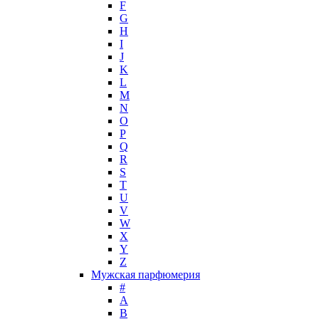
F
Hugh Parsons
G
Hugo Boss
H
I
Humiecki & Graef
J
Iceberg
K
IKKS
L
Il Profvmo
M
Issey Miyake
N
O
J. Del Pozo
P
Jacques Bogart Group
Q
Jean Couturier
R
Jean Patou
S
T
Jean Paul Gaultier
U
Jennifer Lopez
V
Jil Sander
W
Jimmy Choo
X
Jo Malone
Y
Z
John Galliano
Мужская парфюмерия
John Richmond
#
John Varvatos
A
Joop!
B