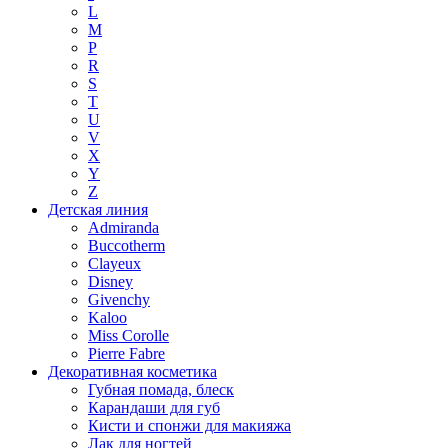
L
M
P
R
S
T
U
V
X
Y
Z
Детская линия
Admiranda
Buccotherm
Clayeux
Disney
Givenchy
Kaloo
Miss Corolle
Pierre Fabre
Декоративная косметика
Губная помада, блеск
Карандаши для губ
Кисти и спонжи для макияжа
Лак для ногтей