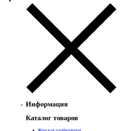
Exte
Faconnable
Fendi
Ferrari
Floris
Franck Boclet
Franck Olivier
Frapin
Geoffrey Beene
Geparlys
Ghost
Gian Marco Venturi
Gianfranco Ferre
Giorgio Armani
Giorgio Monti
Givenchy
Информация
Gritti
Gucci
Каталог товаров
Guerlain
Guy Laroche
Женская парфюмерия