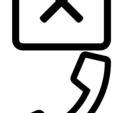
Tous
True Religion
Trussardi
Ungaro
United Colors of Benetton
Univerlook
Valentino
Van Cleef & Arpels
Van Gils
Vanderbilt
Vera Wang
Versace
Victoria's Secret
Victorinox Swiss Army
Viktor & Rolf
Vince Camuto
Xerjoff
Yohji Yamamoto
Yves Rocher
Yves Saint Laurent