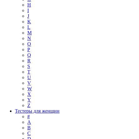
H
I
J
K
L
M
N
O
P
Q
R
S
T
U
V
W
X
Y
Z
Тестеры для женщин
#
A
B
C
D