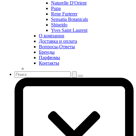
Serge Lutens
Naturelle D'Orient
Sergio Tacchini
Pupa
Rene Furterer
Shakira
Sensatia Botanicals
Shiseido
Shiseido
Sisley
Yves Saint Laurent
Sonia Rykiel
О компании
Stella McCartney
Доставка и оплата
Вопросы-Ответы
Stephane Humbert Lucas 777
Бренды
Swarovski
Парфюмы
Syed Junaid Alam
Контакты
Teo Cabanel
Thalac
The Different Company
The Vagabond Prince
The Voice
Thierry Mugler
Tiffany & Co
Tiziana Terenzi
Tom Ford
Tommy Hilfiger
Torrente