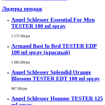
Atelier Cologne
Azzaro
Лидеры продаж
Badgley Mischka
Baldinini
Angel Schlesser Essential For Men
Banana Republic
TESTER 100 ml spray
Barex
Betty Barclay
1 157
.
00
грн
Beyonce
Bill Blass
Armand Basi In Red TESTER EDP
Biotherm
100 ml spray (красный)
Blumarine
Bond № 9
1 085
.
00
грн
Bottega Veneta
Boucheron
Angel Schlesser Splendid Orange
Bourjois
Blossom TESTER EDT 100 ml spray
Britney Spears
Bruno Banani
Burberry
907
.
00
грн
Bvlgari
Angel Schlesser Homme TESTER 125
Byblos
Byredo
ml spray