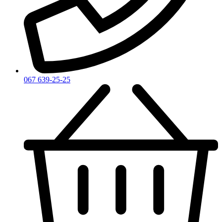
Zadig & Voltaire
Zarkoperfume
Zegna
Zirh
067 639-25-25