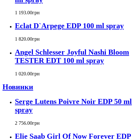
Cacharel
Calvin Klein
1 193
.
00
грн
Canali
Eclat D`Arpege EDP 100 ml spray
Carla Fracci
Carlos Moya
1 820
.
00
грн
Carolina Herrera
Caron
Angel Schlesser Joyful Nashi Bloom
Cartier
TESTER EDT 100 ml spray
Chanel
Charriol
Chevignon
1 020
.
00
грн
Chloe
Новинки
Chopard
Christian Audigier
Serge Lutens Poivre Noir EDP 50 ml
Christian Dior
Christian Lacroix
spray
Christina Aguilera
Cindy Crawford
2 756
.
00
грн
Clinique
Clive Christian
Elie Saab Girl Of Now Forever EDP