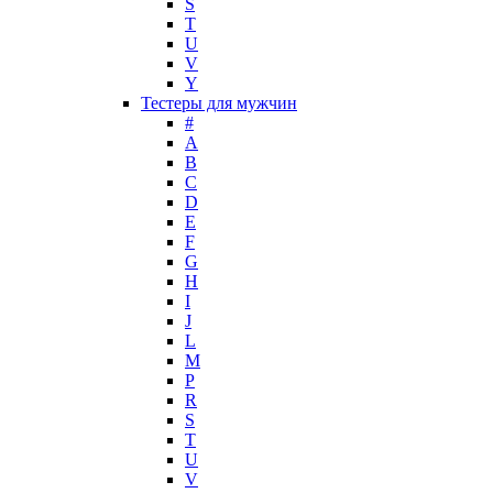
S
Mark Buxton
T
Masaki Matsushima
U
Maurer & Wirtz
V
Max Deville
Y
Max Factor
Тестеры для мужчин
#
Max Mara
A
Maybelline
B
Mercedes-Benz
C
Mexx
D
E
Michael Kors
F
Miller et Bertaux
G
Missoni
H
Miu Miu
I
Molton Brown
J
L
Montale
M
Montblanc
P
Moschino
R
Naomi Campbell
S
T
Narciso Rodriguez
U
Nasomatto
V
Nike