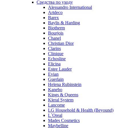
Средства по уходу
Pierre Guillaume
Alessandro International
Prada
Artdeco
Princesse Marina De Bourbon
Barex
Profumi di Pantelleria
Baylis & Harding
Biotherm
Pupa
Bourjois
Ralph Lauren
Chanel
Ramon Molvizar
Christian Dior
Rampage
Clarins
Remy Latour
Clinique
Echosline
Repetto
Elicina
Roberto Cavalli
Estee Lauder
Roberto Verino
Evian
Roccobarocco
Guerlain
Helena Rubinstein
Rochas
Kanebo
Rubino Cosmetics
Kings & Queens
S. Oliver
Kleral System
Salvador Dali
Lancome
Salvatore Ferragamo
LG Household & Health (Beyound)
L`Oreal
Sarah Jessica Parker
Mades Cosmetics
Sean John
Maybelline