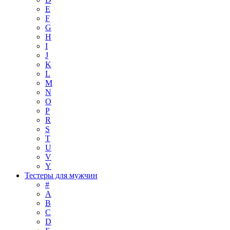
E
F
G
H
I
J
K
L
M
N
O
P
R
S
T
U
V
Y
Тестеры для мужчин
#
A
B
C
D