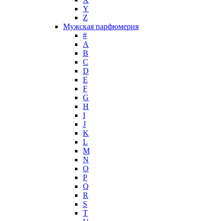
Y
John Galliano
Z
John Richmond
Мужская парфюмерия
John Varvatos
#
Joop!
A
B
Jovoy
C
Judith Leiber
D
Juicy Couture
E
Juliette Has A Gun
F
Kanebo
G
H
Karen Low
I
Karl Lagerfeld
J
Keiko Mecheri
K
Kenneth Cole
L
M
Kenzo
N
Kilian
O
Kinski
P
Kiton
Q
Kleral System
R
S
Korloff
T
L'Artisan Parfumeur