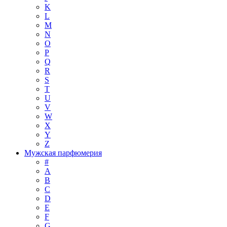
K
L
M
N
O
P
Q
R
S
T
U
V
W
X
Y
Z
Мужская парфюмерия
#
A
B
C
D
E
F
G