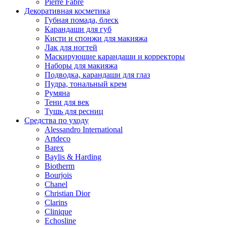
Pierre Fabre
Декоративная косметика
Губная помада, блеск
Карандаши для губ
Кисти и спонжи для макияжа
Лак для ногтей
Маскирующие карандаши и корректоры
Наборы для макияжа
Подводка, карандаши для глаз
Пудра, тональный крем
Румяна
Тени для век
Тушь для ресниц
Средства по уходу
Alessandro International
Artdeco
Barex
Baylis & Harding
Biotherm
Bourjois
Chanel
Christian Dior
Clarins
Clinique
Echosline