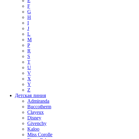
E
F
G
H
I
J
L
M
P
R
S
T
U
V
X
Y
Z
Детская линия
Admiranda
Buccotherm
Clayeux
Disney
Givenchy
Kaloo
Miss Corolle