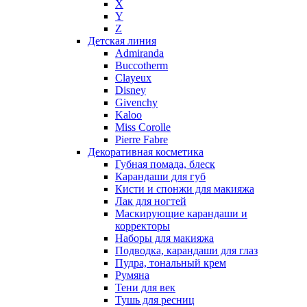
X
Nikos
Y
Nina Ricci
Z
Детская линия
Nino Cerruti
Admiranda
Nuhi
Buccotherm
Nu_Be
Clayeux
Odin
Disney
Givenchy
Olfactive Studio
Kaloo
Oscar De La Renta
Miss Corolle
Otoori
Pierre Fabre
Paco Rabanne
Декоративная косметика
Paloma Picasso
Губная помада, блеск
Карандаши для губ
Parfumerie Generale
Кисти и спонжи для макияжа
Parfums de Marly
Лак для ногтей
Patrizia Pepe
Маскирующие карандаши и
Paul Smith
корректоры
Наборы для макияжа
Penhaligon's
Подводка, карандаши для глаз
Pepe Jeans
Пудра, тональный крем
Perry Ellis
Румяна
Peynet
Тени для век
Pierre Balmain
Тушь для ресниц