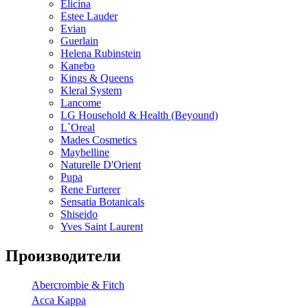
Elicina
Estee Lauder
Evian
Guerlain
Helena Rubinstein
Kanebo
Kings & Queens
Kleral System
Lancome
LG Household & Health (Beyound)
L`Oreal
Mades Cosmetics
Maybelline
Naturelle D'Orient
Pupa
Rene Furterer
Sensatia Botanicals
Shiseido
Yves Saint Laurent
Производители
Abercrombie & Fitch
Acca Kappa