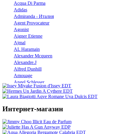
Acqua Di Parma
Adidas
Admiranda - Италия
Agent Provocateur
Agonist
Aigner Etienne
Ajmal
AL Haramain
Alexander Mcqueen
Alexandre.J
Alfred Dunhill
Amouage
Angel Schlesser
Anna Sui
Annayake
Annick Goutal
Интернет-магазин
Antonio Banderas
Aramis
Armaf
Armand Basi