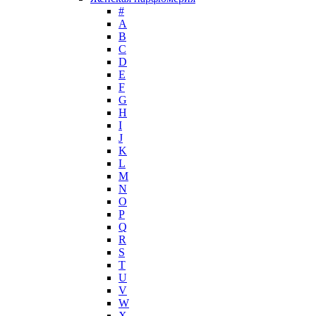
Helena Rubinstein
#
Hermes
А
Histoires de Parfums
B
C
Hollister
D
Houbigant
E
Hugh Parsons
F
Hugo Boss
G
H
Humiecki & Graef
I
Iceberg
J
IKKS
K
Il Profvmo
L
Issey Miyake
M
N
J. Del Pozo
O
Jacques Bogart Group
P
Jean Couturier
Q
Jean Patou
R
S
Jean Paul Gaultier
T
Jennifer Lopez
U
Jil Sander
V
Jimmy Choo
W
Jo Malone
X