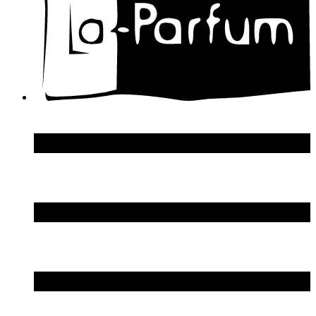
Donna Karan
DSquared2
Dupont S.T.
Echosline
Elie Saab
Elizabeth Arden
Elizabeth Taylor
Ellen Tracy
Emanuel Ungaro
Emilio Pucci
Enrico Gi
Eon Productions
Escada
Escentric Molecules
Essential Parfums
Estee Lauder
Estelle Ewen
Etat Libre d`Orange
Etro
Evian
Ex Nihilo