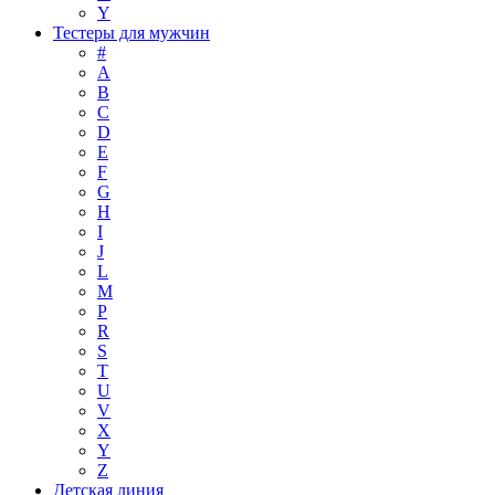
Y
Тестеры для мужчин
#
A
B
C
D
E
F
G
H
I
J
L
M
P
R
S
T
U
V
X
Y
Z
Детская линия