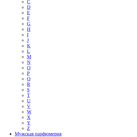
C
D
E
F
G
H
I
J
K
L
M
N
O
P
Q
R
S
T
U
V
W
X
Y
Z
Мужская парфюмерия