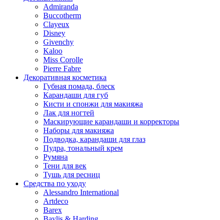
Admiranda
Buccotherm
Clayeux
Disney
Givenchy
Kaloo
Miss Corolle
Pierre Fabre
Декоративная косметика
Губная помада, блеск
Карандаши для губ
Кисти и спонжи для макияжа
Лак для ногтей
Маскирующие карандаши и корректоры
Наборы для макияжа
Подводка, карандаши для глаз
Пудра, тональный крем
Румяна
Тени для век
Тушь для ресниц
Средства по уходу
Alessandro International
Artdeco
Barex
Baylis & Harding