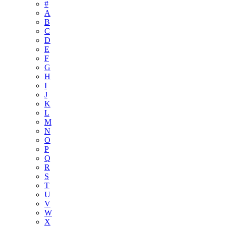
#
A
B
C
D
E
F
G
H
I
J
K
L
M
N
O
P
Q
R
S
T
U
V
W
X