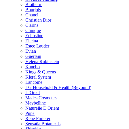
Biotherm
Bourjois
Chanel
Christian Dior
Clarins
Clinique
Echosline
Elicina
Estee Lauder
Evian
Guerlain
Helena Rubinstein
Kanebo
Kings & Queens
Kleral System
Lancome
LG Household & Health (Beyound)
L`Oreal
Mades Cosmetics
Maybelline
Naturelle D'Orient
Pupa
Rene Furterer
Sensatia Botanicals
Shiseido