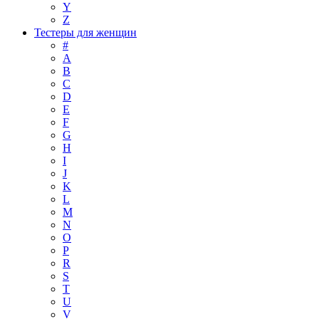
Y
Z
Тестеры для женщин
#
A
B
C
D
E
F
G
H
I
J
K
L
M
N
O
P
R
S
T
U
V